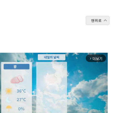
맨위로
더보기
arrow_forward_ios