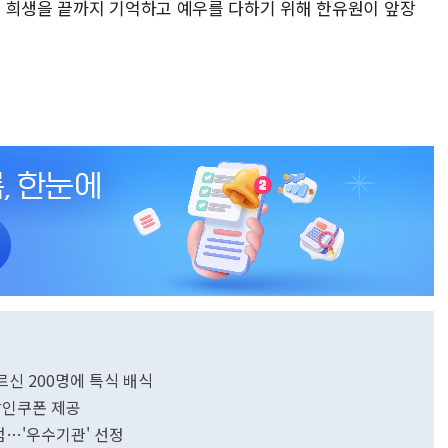
 희생을 끝까지 기억하고 예우를 다하기 위해 한유원이 앞장
신 200명에 특식 배식
할인쿠폰 제공
점…'우수기관' 선정