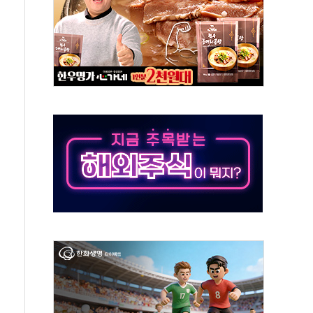
체주 '활짝'
스닥 선물 1%대 상승
상 기대 후퇴
·태양광주↑ VS 트레이드데스크·웬디스↓
 끝까지 찾겠다"
중 완화 전환점"