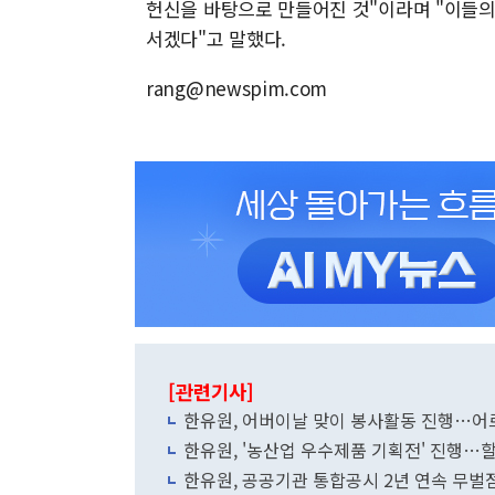
헌신을 바탕으로 만들어진 것"이라며 "이들의
서겠다"고 말했다.
rang@newspim.com
[관련기사]
한유원, 어버이날 맞이 봉사활동 진행…어르
한유원, '농산업 우수제품 기획전' 진행…
한유원, 공공기관 통합공시 2년 연속 무벌