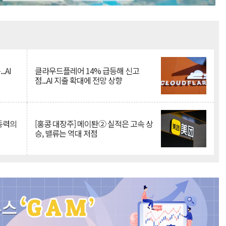
Mute
.AI
클라우드플레어 14% 급등해 신고
점...AI 지출 확대에 전망 상향
 동력의
[홍콩 대장주] 메이퇀② 실적은 고속 상
승, 밸류는 역대 저점