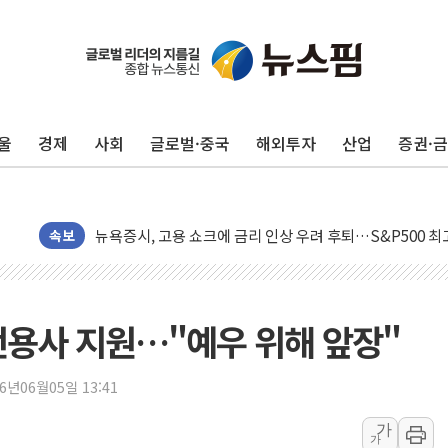
울
경제
사회
글로벌·중국
해외투자
산업
증권·
민주, 오늘 제주·인천 경선 결과 발표...'김민석 재역전 vs
한상협, 업계 개인정보 보안 새판 짠다…'자율규제단체' 
뉴욕증시, 고용 쇼크에 금리 인상 우려 후퇴…S&P500 
트럼프, 쿡 연준 이사 해임 재추진…"26일까지 의혹 소명"
속보
유럽증시, 美 고용 예상 밖 부진에 연준 금리 인상 가능성 
미 연준 매파 기세 꺾이나…고용 감소에 9월 동결 전망 우
[종합] 이슬람 수니파 3국, '공동방위협정' 체결… 이스라
전용사 지원…"예우 위해 앞장"
트럼프, 백신·자폐증 행정명령 검토…"이르면 다음 주"
美 항소법원, 백악관 무도회장 공사 중단 명령…트럼프 제
26년06월05일 13:41
이란 핵심 원유 수출항 '하르그섬', 최근 1주일 이상 '올스
가
가
美 고용 쇼크에 엔화 장중 급등…시장은 "또 개입했나" 촉