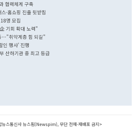
과 협력체계 구축
커머스·홈쇼핑 진출 뒷받침
18명 모집
中企 기회 확대 노력"
동…"취약계층 힘 되길"
할인 행사' 진행
부 산하기관 중 최고 등급
뉴스통신사 뉴스핌(Newspim), 무단 전재-재배포 금지>