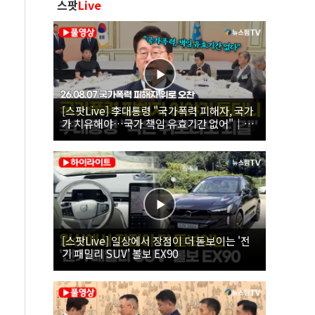
스팟
Live
[스팟Live] 李대통령 "국가폭력 피해자, 국가
가 치유해야…국가 책임 유효기간 없어"｜
26.08.07 국가폭력 피해자 위로 오찬
[스팟Live] 일상에서 장점이 더 돋보이는 '전
기 패밀리 SUV' 볼보 EX90