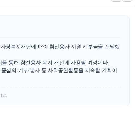
[AI MY 뉴스] 뉴욕 반도체주 프리뷰...美 고용 쇼크에 반도
뉴욕증시 프리뷰, 美 고용 쇼크에 금리 인상 우려 후퇴…나
[종합] 美 7월 고용 2만3000명 감소 '쇼크'…9월 금리 인
[사진] 이슬람 수니파 3개국, 공동방위협정 체결
뉴욕증시 개장 전 특징주...아틀라시안·클라우드플레어
랑복지재단에 6·25 참전용사 지원 기부금을 전달했
보훈부, 미 DPAA와 MOU… "6·25 미군 실종자 7359명
회를 통해 참전용사 복지 개선에 사용될 예정이다.
트럼프 "금리 내려야"…파월 때와 달리 워시엔 톤 낮춰
구 중심의 기부·봉사 등 사회공헌활동을 지속할 계획이
특정 정치인 측근 포항시 정책특보 내정설...포항시 '시끌'
李 "해남 태양광, 대한민국 다음 100년 밑거름…수도권 집
어요.