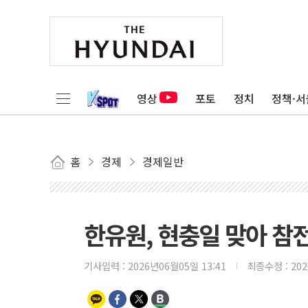
영상
포토
정치
정책·서
홈
경제
경제일반
한유원, 현충일 맞아 참
기사입력 :
2026년06월05일 13:41
최종수정 :
20