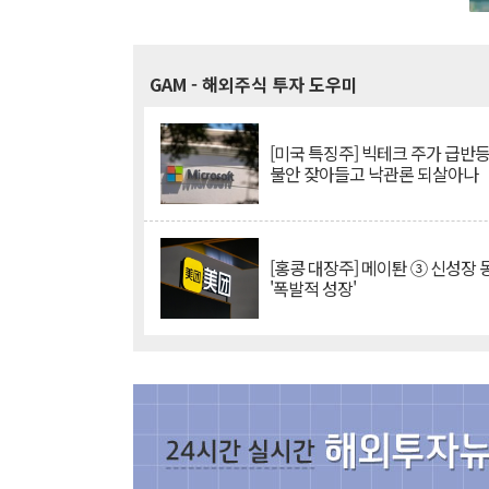
GAM
- 해외주식 투자 도우미
[미국 특징주] 빅테크 주가 급반등..
불안 잦아들고 낙관론 되살아나
[홍콩 대장주] 메이퇀 ③ 신성장
'폭발적 성장'