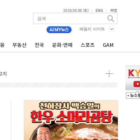
2026.08.08 (토)
ENG
中文
|
|
패밀리 사이트
금융
부동산
전국
문화·연예
스포츠
GAM
 정청래 격차 확대'
타진
최고치
 요구
낮아지며 상승… STOXX 600 지수는 나흘 연속 최고치
세
엘·이란 위협에 맞설 자체 억지력 강화
동
톱'… 美 해상봉쇄 영향
각