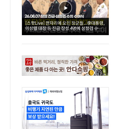
[스팟Live] 한자리에 모인 장군들...李대통령,
이상렬 대장 등 진급 장성 4명에 삼정검 수치
직접 수여｜26.08.07 장성 진급·삼정검 수치
수여식