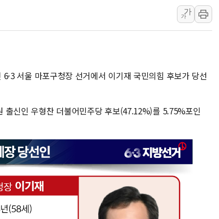
美, 이란전 출구전략 만지작
가
가
강릉·동해·삼척 시간당 최대 
폐기물 수거하다 참변…60대
서울 중랑구 주택가서 흉기 난
李대통령 "결혼 때문에 손해 
진 6·3 서울 마포구청장 선거에서 이기재 국민의힘 후보가 당선
여수 오동도 인근 해상서 모
추미애, '위안부' 피해자 기림
인천 선재도 갯벌서 해루질 중
원 출신인 우형찬 더불어민주당 후보(47.12%)를 5.75%포인
인천서 말다툼 중 어머니 흉기
'화합' 꺼낸 김민석에 '뻔뻔