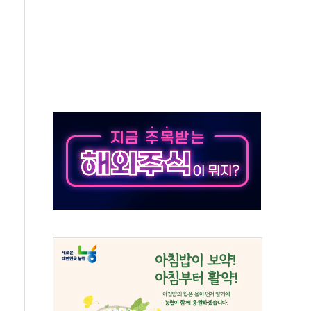
…공습 한계·탄약 부족 현실화
50㎜ 폭우…강원 동해안 강한 비 이어져
 환경미화원 수거차에 치여 사망
동…60대 남성 2명 숨져
보는 일 없게"…'결혼 페널티' 22개 과제 손본다
터보트 전복…1명 사망·1명 실종
의 날 참석..."국제적 시민 연대로 목소리 내야"
 실종 60대 나흘만에 숨진 채 발견
 살해 10대 아들 체포
' 받아친 정청래…제주 연설서 신경전 고조