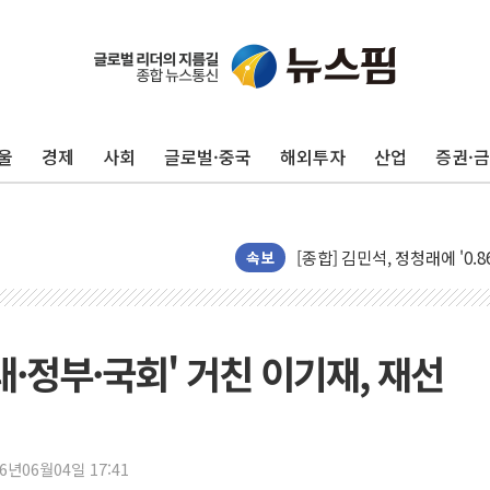
울
경제
사회
글로벌·중국
해외투자
산업
증권·
포항시 재난예산 40억 긴급 
울진·영덕 '호우특보'-포항 '
[종합] 김민석, 정청래에 '0.86
속보
인천 합동연설회 나선 송영길
김민석, 2주차 제주·인천 경선서
인사하는 김민석 당대표 후보
와대·정부·국회' 거친 이기재, 재선
[속보] 민주, 제주·인천 경선 결
[속보] 민주, 인천 경선 결과 발
[속보] 민주, 제주 경선 결과 발
26년06월04일 17:41
이번주 국내 주요 금융일정(8.1