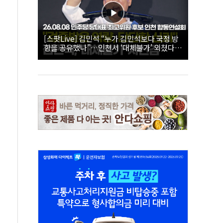
[스팟Live] 김민석 “누가 김민석보다 국정 방
향을 공유했나”…인천서 ‘대체불가’ 외쳤다 |
26.08.08 더불어민주당 당대표·최고위원 후
보 인천 합동연설회