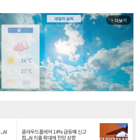
더보기
arrow_forward_ios
Mute
.AI
클라우드플레어 14% 급등해 신고
점...AI 지출 확대에 전망 상향