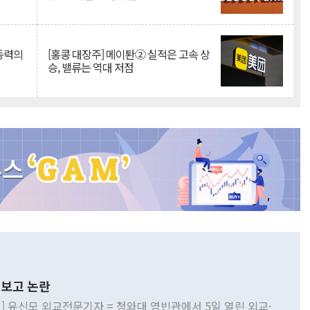
 동력의
[홍콩 대장주] 메이퇀② 실적은 고속 상
승, 밸류는 역대 저점
보고 논란
] 유신모 외교전문기자 = 청와대 영빈관에서 5일 열린 외교·