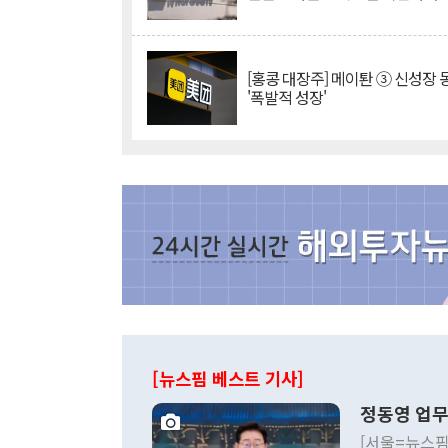
[홍콩 대장주] 메이퇀 ③ 신성장
'폭발적 성장'
[뉴스핌 베스트 기사]
정동영 업무
[서울=뉴스핌