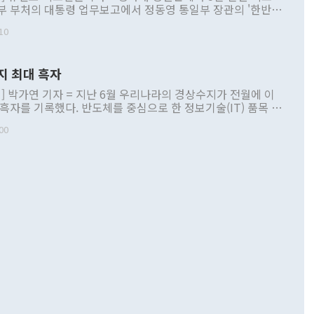
부 부처의 대통령 업무보고에서 정동영 통일부 장관의 '한반도
 구상'과 업무보고 발언이 논란을 빚고 있다. 이날 정 장관의
10
정부 내 조율을 거치지 않은 사안을 정책으로 추진하겠다고 공
는가 하면 사실 관계에 맞지 않은 설명도 있었다. 이재명 대통
로 신중을 기해 달라고 경고했고, 조현 외교부 장관은 '이상
지 최대 흑자
 근거한 비현실적 구상'이라는 비판을 내놨다. 그동안 정 장
책 관련 발언이 물의를 빚은 적은 여러 번 있지만 대통령과 유
] 박가연 기자 = 지난 6월 우리나라의 경상수지가 전월에 이
이 공개적으로 부정적 입장을 표명한 것은 이례적이다. 정 장
 흑자를 기록했다. 반도체를 중심으로 한 정보기술(IT) 품목 수
대북 접근법과 월권을 제어해야 한다는 목소리도 높아지고 있
간 상품수출이 처음으로 1000억달러를 넘어선 영향이다. [자
00
 따르
기자간담회를 하고 있다. [사진=통일부] 2026.07.23 ◆통일
 경상수지는 497억3000만달러 흑자로 집계됐다. 전월(386억
 넘어선 주장 정 장관은 이날 업무보고에서 '한반도 평화공존
)에 이어 두 달 연속 월간 기준 역대 최대 기록을 갈아치웠다.
 설명하면서 이재명 정부 2년차 핵심 과제로 상호 존중·평화
해 상반기 누적 경상수지 흑자는 1910억1000만달러를 기록
·핵 없는 한반도 등 3대 기본 방향을 제시했다. 정 장관은 "대
지 흑자를 견인한 것은 상품수지다. 6월 상품수지는 478억
언어는 멈춰야 한다"면서 주적 용어 대체를 주장했다. 지난 25
 흑자를 기록하며 전월에 이어 역대 최대를 다시 썼다. 국제수
D(완전하고 검증가능하며 되돌릴 수 없는 비핵화) 구도는 이미
수출은 1123억7000만달러로 전년 동월 대비 84.5% 증가하
했다. 또 "현 시점에서 흘러간 선(先)비핵화만 되뇌는 것은
 처음으로 1000억달러를 넘어섰다. 상품수입은 644억8000만
 데 힘이 되지 않는다"고 주장했다. 정 장관은 또 "정전 체제
6% 늘었다. 통관 기준으로는 반도체 수출이 전년 동월 대비
로 바꾸는 논의에 착수하겠다"면서 "북·미 정상회담 견인과
증했고 컴퓨터·주변기기(SSD)는 282.7% 증가했다. IT 품목
화의 동력을 확보하기 위해 최선을 다할 것"이라고 말했다. 하
.4% 늘었으며 비IT 품목도 ▲석유제품(47.5%) ▲화공품
령은 정 장관의 구상에 대부분 제동을 걸었다. 이 대통령은 "평
▲철강제품(17.9%) ▲승용차(6.1%) 등을 중심으로 18.6% 증가
 정치적으로 악용되는 측면이 있다"며 "많이 조심하셔야 한
준 수입은 ▲원자재(30.5%) ▲자본재(35.3%) ▲소비재
다. 북한을 다른 이름으로 불러야 한다는 주장에는 "표현에 꼬
가 모두 늘었다. 서비스수지는 12억9000만달러 적자를 기록해 전