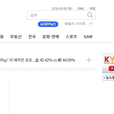
2026.08.08 (토)
ENG
中文
|
|
패밀리 사이트
금융
부동산
전국
문화·연예
스포츠
GAM
투입…고수온 양식장 복구·지원 '총력'
산사태 주의보'...경북도, 호우 피해·통제구간 없어
%p' 차 재역전 성공...金 45.42% vs 鄭 44.56%
·정청래·김민석 당대표 후보
 정청래에 승리...47.75% vs 42.08%
과 발표...김민석 47.75% 정청래 42.08%
표...김민석 45.09% 정청래 43.27% 송영길 11.63%
표...김민석 52.64% 정청래 39.89% 송영길 7.47%
0~8.14)