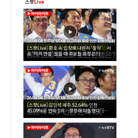
스팟
Live
[스팟Live] 환호 속 입장해 나란히 ‘찰칵’…서
로 ‘저격 연설’ 들을 때 후보들 표정은? |
26.08.08 더불어민주당 당대표·최고위원 후
보 인천 합동연설회
[스팟Live] 김민석 제주 52.64%·인천
45.09%로 연속 1위…정청래 따돌렸다’ |
26.08.08 더불어민주당 당대표·최고위원 후
보 인천 합동연설회