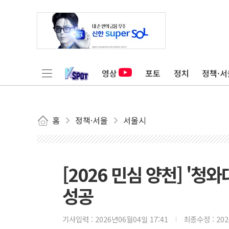
영상
포토
정치
정책·서
홈
정책·서울
서울시
[2026 민심 양천] '청
성공
기사입력 :
2026년06월04일 17:41
최종수정 :
20