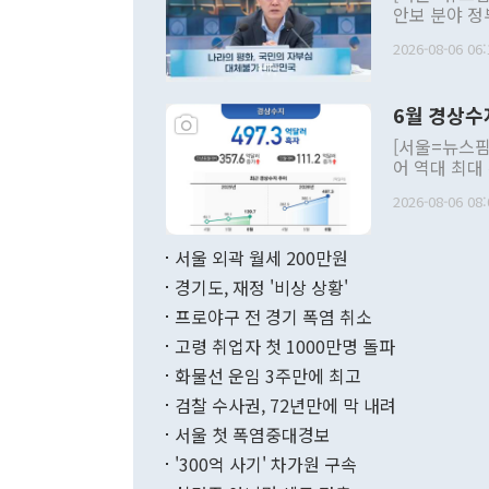
안보 분야 정
평화공존 발전
2026-08-06 06:
발언 중에는 
언한 것이 있
령은 공개적으
6월 경상수
주의적 희망에
관의 대북 정
[서울=뉴스핌
관 부처 장관
어 역대 최대
관의 무리한 
출 호조로 월
다. [정동영 통일부 장관이 지난달 23일 오후 서울 종로구 정부서울청사에
2026-08-06 08:
료=한국은행] 한국은행이 6일 발표한 '2026년 6월 국제수지(잠정)'에
서 취임 1주년 
면 지난 6월
부 장관 권한
1000만달러
서울 외곽 월세 200만원
발전 구상'을
이에 따라 올
적 갈등 해결
경기도, 재정 '비상 상황'
했다. 경상수
결과 혐오의 
9000만달러
프로야구 전 경기 폭염 취소
년간의 CVI
지 기준 상품
고령 취업자 첫 1000만명 돌파
무너졌다고도 
며 월간 기준
현실을 바꾸는
달러로 38.
화물선 운임 3주만에 최고
를 평화 체제
196.9% 급
검찰 수사권, 72년만에 막 내려
함께 4자 대
수출은 160
지만 이 대통
서울 첫 폭염중대경보
(18.6%) 
화공존 정책이
했다. 통관 기
'300억 사기' 차가원 구속
다"고 지적했
(16.4%)