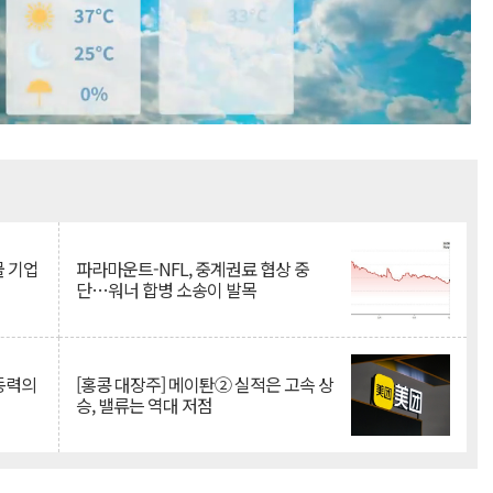
Mute
물 기업
파라마운트-NFL, 중계권료 협상 중
단…워너 합병 소송이 발목
 동력의
[홍콩 대장주] 메이퇀② 실적은 고속 상
승, 밸류는 역대 저점