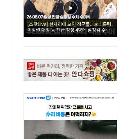
[스팟Live] 한자리에 모인 장군들...李대통령,
이상렬 대장 등 진급 장성 4명에 삼정검 수치
직접 수여｜26.08.07 장성 진급·삼정검 수치
수여식