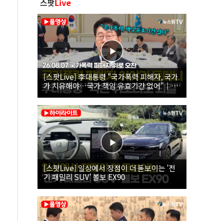
스팟
Live
[스팟Live] 李대통령 "국가폭력 피해자, 국가
가 치유해야…국가 책임 유효기간 없어"｜
26.08.07 국가폭력 피해자 위로 오찬
[스팟Live] 일상에서 장점이 더 돋보이는 '전
기 패밀리 SUV' 볼보 EX90