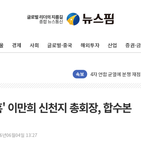
울
경제
사회
글로벌·중국
해외투자
산업
증권·
우유자조금, 노인복지관 찾
더본코리아 롤링파스타, 파
4자 연합 균열에 분쟁 재
금호석유화학, 2분기 영업
속보
CJ올리브영 흔드는 '신흥
"PAFC만으론 어렵다"…
임대사업자, 등록임대 세제
' 이만희 신천지 총회장, 합수본
대우건설, 50대 이강석 대
비츠로넥스텍, 한화에어로스
1410원대 내려간 환율, "
26년06월04일 13:27
종합특검, '계엄 수용공간