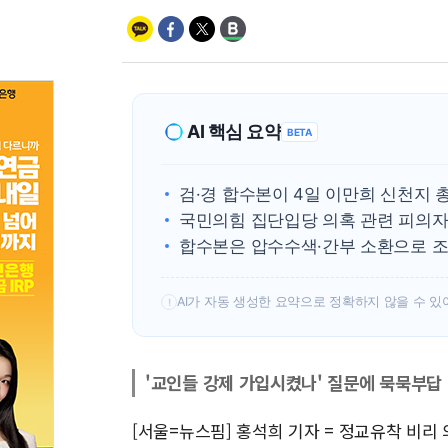
AI 핵심 요약
BETA
검·경 합수본이 4일 이만희 신천지
국민의힘 집단입당 의혹 관련 피의자
합수본은 압수수색·간부 소환으로 조
AI가 자동 생성한 요약으로 정확하지 않을 수 있
!
'교인들 강제 가입시켰나' 질문에 묵묵부답
[서울=뉴스핌] 홍석희 기자 = 정교유착 비리