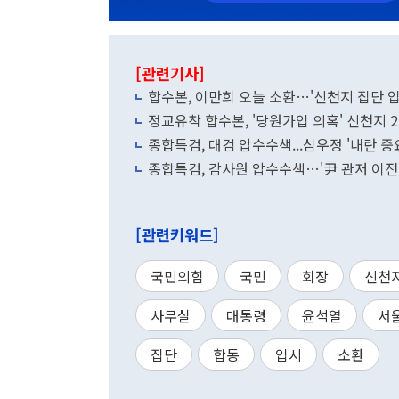
[관련기사]
합수본, 이만희 오늘 소환…'신천지 집단 
정교유착 합수본, '당원가입 의혹' 신천지 
종합특검, 대검 압수수색...심우정 '내란 중
종합특검, 감사원 압수수색…'尹 관저 이전 
[관련키워드]
국민의힘
국민
회장
신천
사무실
대통령
윤석열
서
집단
합동
입시
소환