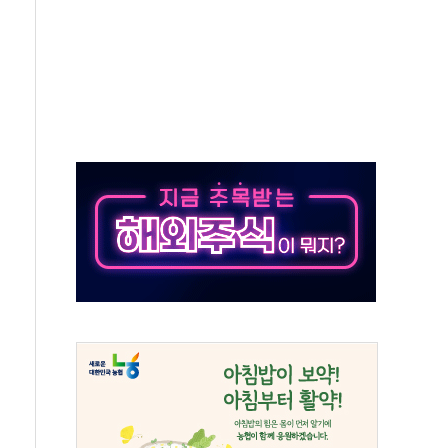
원, 테네시주 경선서 낙선
 사이드카·널뛰기에 개미들 '패닉'
 반도체 EPC 추가 수주
 자사주 취득
8.5% 증가... 해외 자회사가 이끈 '더블 성장'
야청' 파장…친명계 "처절한 역사를 말장난으로" 비판
주택자 과도한 세금 부당"…소득세법 개정안 발의 예고
부위원장에 김태유·국립외교원장에 김흥규
 주택 공급…도시정비법·주택법 등 처리 협조하라"