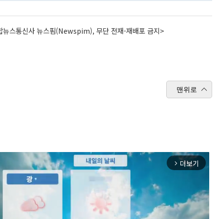
뉴스통신사 뉴스핌(Newspim), 무단 전재-재배포 금지>
맨위로
더보기
arrow_forward_ios