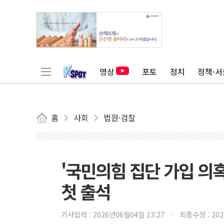
영상
포토
정치
정책·서
홈
사회
법원·검찰
'국민의힘 집단 가입 의혹
첫 출석
기사입력 :
2026년06월04일 13:27
최종수정 :
20