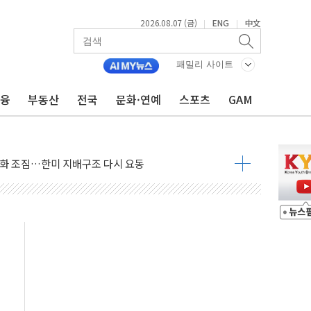
2026.08.07 (금)
ENG
中文
|
|
패밀리 사이트
금융
부동산
전국
문화·연예
스포츠
GAM
아 어르신 우유 지원 점검
브리 셰프 모델 발탁
점화 조짐…한미 지배구조 다시 요동
익 4배 '껑충'…전부문 약진
 강자' 다이소·시코르…뷰티 유통 지각변동 본격화
두산퓨얼셀, SOFC에 사활
혜택 축소에 반발…"정책 신뢰 뒤집어"
표 전면에...임원·조직 대대적 개편 예고
페이스와 '누리호 5기분 엔진 구성품' 수주
당분간 1400원 초반대 등락"
 확보' 신용해 前교정본부장 불구속 기소