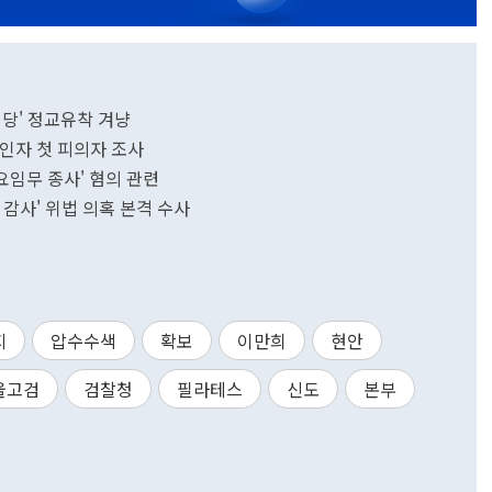
입당' 정교유착 겨냥
2인자 첫 피의자 조사
요임무 종사' 혐의 관련
감사' 위법 의혹 본격 수사
지
압수수색
확보
이만희
현안
울고검
검찰청
필라테스
신도
본부