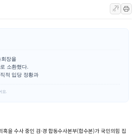
가
친트럼프 오글스 미 하원의
가
"주식이야 코인이야"…연속
에쓰씨엔지니어링, 큐니티와
애드포러스, 30억원 규모
롯데웰푸드, 2분기 영업익 8
이성윤 '호남 민심은 주석
 총회장을
나경원 의원 "장기보유 1
로 소환했다.
李대통령, 규제합리화위 
직적 입당 정황과
한병도 "국민의힘, 말로만
어요.
 의혹을 수사 중인 검·경 합동수사본부(합수본)가 국민의힘 집