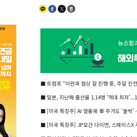
■ 트럼프 "이란과 협상 잘 진행 중, 주말 진전
■ 일본, 지난해 출산율 1.14명 '역대 최저'..
■ [미국 특징주] AI 열풍에 車 주가도 '들썩
■ [미국 특징주] JP모간 다이먼, 스페이스X