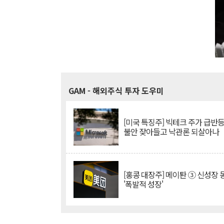
GAM
- 해외주식 투자 도우미
[미국 특징주] 빅테크 주가 급반등..
불안 잦아들고 낙관론 되살아나
[홍콩 대장주] 메이퇀 ③ 신성장
'폭발적 성장'