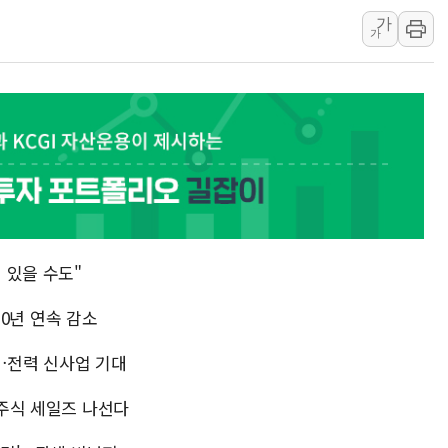
가
여수 오동도 인근 해상서 모
가
추미애, '위안부' 피해자 기림
인천 선재도 갯벌서 해루질 중
인천서 말다툼 중 어머니 흉기
'화합' 꺼낸 김민석에 '뻔뻔
李대통령, ISA 개편 재검토 
 있을 수도"
.10년 연속 감소
'…전력 신사업 기대
 주식 세일즈 나선다