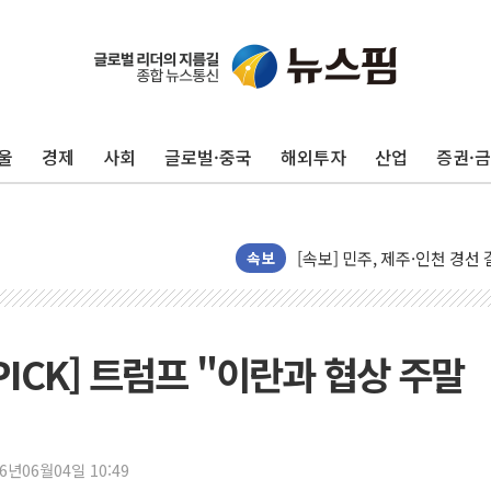
울진·영덕 '호우특보'-포항 '
[종합] 김민석, 정청래에 '0.86
인천 합동연설회 나선 송영길
울
경제
사회
글로벌·중국
해외투자
산업
증권·
김민석, 2주차 제주·인천 경선서
인사하는 김민석 당대표 후보
[속보] 민주, 제주·인천 경선 결
[속보] 민주, 인천 경선 결과 발
속보
[속보] 민주, 제주 경선 결과 발
이번주 국내 주요 금융일정(8.1
美, 이란전 출구전략 만지작
PICK] 트럼프 "이란과 협상 주말
강릉·동해·삼척 시간당 최대 
폐기물 수거하다 참변…60대
서울 중랑구 주택가서 흉기 난
26년06월04일 10:49
李대통령 "결혼 때문에 손해 