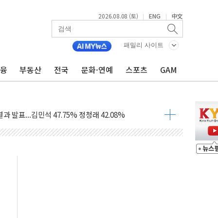
2026.08.08 (토)
ENG
中文
|
|
산사태 주의보'...경북도, 호우 피해·통제구간 없어
%p' 차 재역전 성공...金 45.42% vs 鄭 44.56%
패밀리 사이트
·정청래·김민석 당대표 후보
금융
부동산
전국
문화·연예
스포츠
GAM
 정청래에 승리...47.75% vs 42.08%
과 발표...김민석 47.75% 정청래 42.08%
표...김민석 45.09% 정청래 43.27% 송영길 11.63%
표...김민석 52.64% 정청래 39.89% 송영길 7.47%
0~8.14)
…공습 한계·탄약 부족 현실화
50㎜ 폭우…강원 동해안 강한 비 이어져
 환경미화원 수거차에 치여 사망
동…60대 남성 2명 숨져
보는 일 없게"…'결혼 페널티' 22개 과제 손본다