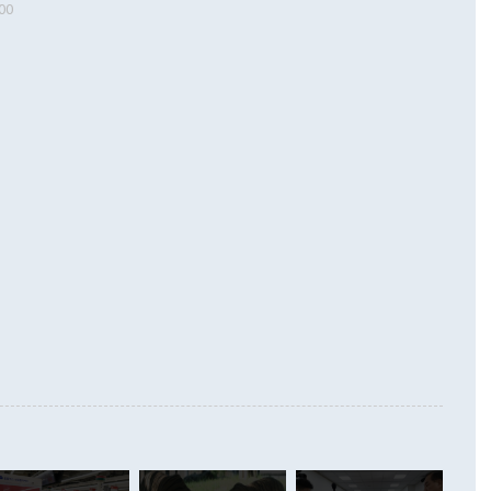
00
 따르
기자간담회를 하고 있다. [사진=통일부] 2026.07.23 ◆통일
 경상수지는 497억3000만달러 흑자로 집계됐다. 전월(386억
 넘어선 주장 정 장관은 이날 업무보고에서 '한반도 평화공존
)에 이어 두 달 연속 월간 기준 역대 최대 기록을 갈아치웠다.
 설명하면서 이재명 정부 2년차 핵심 과제로 상호 존중·평화
해 상반기 누적 경상수지 흑자는 1910억1000만달러를 기록
·핵 없는 한반도 등 3대 기본 방향을 제시했다. 정 장관은 "대
지 흑자를 견인한 것은 상품수지다. 6월 상품수지는 478억
언어는 멈춰야 한다"면서 주적 용어 대체를 주장했다. 지난 25
 흑자를 기록하며 전월에 이어 역대 최대를 다시 썼다. 국제수
D(완전하고 검증가능하며 되돌릴 수 없는 비핵화) 구도는 이미
수출은 1123억7000만달러로 전년 동월 대비 84.5% 증가하
했다. 또 "현 시점에서 흘러간 선(先)비핵화만 되뇌는 것은
 처음으로 1000억달러를 넘어섰다. 상품수입은 644억8000만
 데 힘이 되지 않는다"고 주장했다. 정 장관은 또 "정전 체제
6% 늘었다. 통관 기준으로는 반도체 수출이 전년 동월 대비
로 바꾸는 논의에 착수하겠다"면서 "북·미 정상회담 견인과
증했고 컴퓨터·주변기기(SSD)는 282.7% 증가했다. IT 품목
화의 동력을 확보하기 위해 최선을 다할 것"이라고 말했다. 하
.4% 늘었으며 비IT 품목도 ▲석유제품(47.5%) ▲화공품
령은 정 장관의 구상에 대부분 제동을 걸었다. 이 대통령은 "평
▲철강제품(17.9%) ▲승용차(6.1%) 등을 중심으로 18.6% 증가
 정치적으로 악용되는 측면이 있다"며 "많이 조심하셔야 한
준 수입은 ▲원자재(30.5%) ▲자본재(35.3%) ▲소비재
다. 북한을 다른 이름으로 불러야 한다는 주장에는 "표현에 꼬
가 모두 늘었다. 서비스수지는 12억9000만달러 적자를 기록해 전
정쟁으로 휘몰아 들어가면 원래 하고자 했던 데에서 오히려 나
000만달러)보다 적자 폭이 확대됐다. 여행수지는 외국인 입국자
래될 수 있다"고 경고했다. 이 대통령은 남북 신뢰 구축을 위해
증료 인상 등에 따른 출국자 감소로 4억4000만달러 흑자를
합의를 선제적으로 복원해야 한다는 정 장관의 주장에 대해서도
지식재산권사용료수지는 전월 흑자에서 4억4000만달러 적자
대로 하는 게 과연 한반도의 평화와 안정에 플러스냐, 결론적
 본원소득수지는 배당소득을 중심으로 32억7000만달러 흑자
이 들 때도 있다"며 부정적으로 반응했다. 조현 외교부 장
월(21억7000만달러)보다 흑자 폭이 확대됐다. 배당소득수지
 사후 브리핑에서 정 장관이 언급한 '4자 회담'에 대해 "이상
이 늘어난 데다 전월 분기배당에 따른 기저효과로 배당지급이
 어떤 희망이라 하더라도 그건 아직 조율되지 않은 방법"이
6000만달러 흑자를 나타냈다. 금융계정 순자산은 6월 중 467
들께서 디스카운트해 주시면 좋겠다"고 선을 그었다. 정 장관
러 증가해 월간 기준 역대 최대 증가 폭을 기록했다. 종전 최대
아 블라디보스토크에서 열리는 '동방경제포럼(EEF)'을 언급하
월(369억9000만달러)을 넘어선 것이다. 직접투자에서는 내국
원에서 (참석을) 검토하고 있다"고 발언한 데 대해서도 조 장관