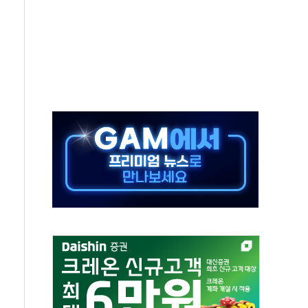
터보트 전복…1명 사망·1명 실종
의 날 참석..."국제적 시민 연대로 목소리 내야"
 실종 60대 나흘만에 숨진 채 발견
 살해 10대 아들 체포
' 받아친 정청래…제주 연설서 신경전 고조
지시…與 "적극 환영"·野 "졸속 국정"