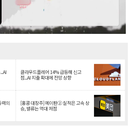
Mute
.AI
클라우드플레어 14% 급등해 신고
점...AI 지출 확대에 전망 상향
 동력의
[홍콩 대장주] 메이퇀② 실적은 고속 상
승, 밸류는 역대 저점