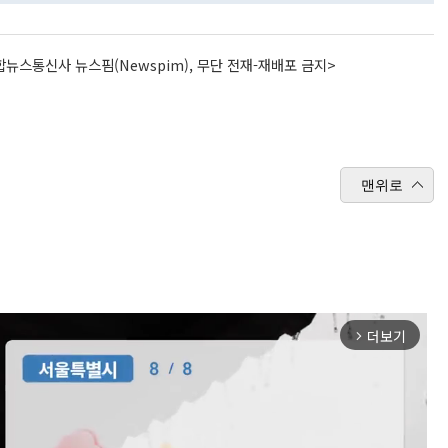
뉴스통신사 뉴스핌(Newspim), 무단 전재-재배포 금지>
맨위로
더보기
arrow_forward_ios