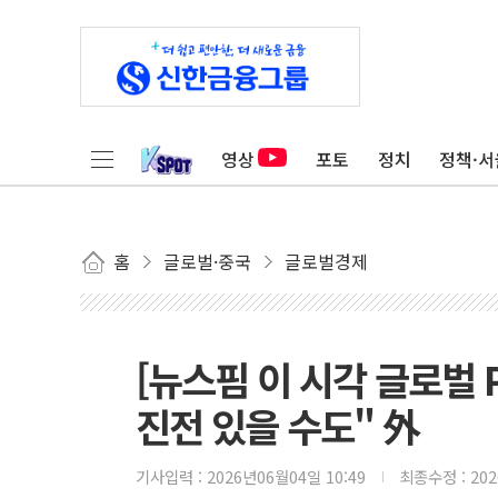
영상
포토
정치
정책·서
홈
글로벌·중국
글로벌경제
[뉴스핌 이 시각 글로벌 
진전 있을 수도" 外
기사입력 :
2026년06월04일 10:49
최종수정 :
20