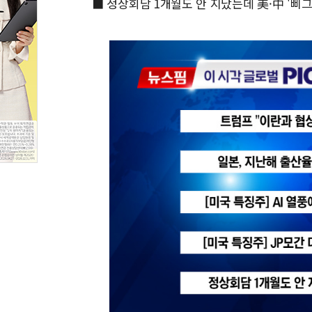
■ 정상회담 1개월도 안 지났는데 美·中 '삐그