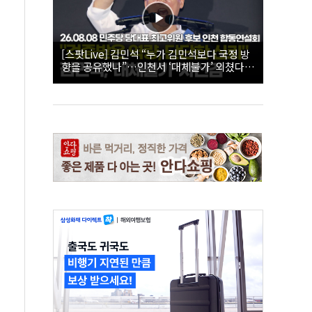
[스팟Live] 김민석 “누가 김민석보다 국정 방
향을 공유했나”…인천서 ‘대체불가’ 외쳤다 |
26.08.08 더불어민주당 당대표·최고위원 후
보 인천 합동연설회