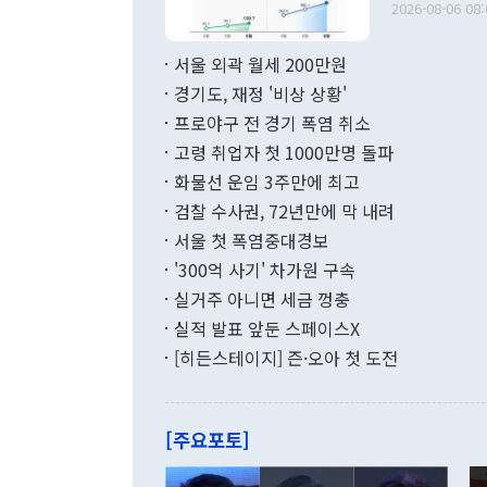
다. [정동영 통일부 장관이 지난달 23일 오후 서울 종로구 정부서울청사에
2026-08-06 08:
료=한국은행] 한국은행이 6일 발표한 '2026년 6월 국제수지(잠정)'에
서 취임 1주년 
면 지난 6월
부 장관 권한
1000만달러
서울 외곽 월세 200만원
발전 구상'을
이에 따라 올
적 갈등 해결
경기도, 재정 '비상 상황'
했다. 경상수
결과 혐오의 
9000만달러
프로야구 전 경기 폭염 취소
년간의 CVI
지 기준 상품
고령 취업자 첫 1000만명 돌파
무너졌다고도 
며 월간 기준
현실을 바꾸는
달러로 38.
화물선 운임 3주만에 최고
를 평화 체제
196.9% 급
검찰 수사권, 72년만에 막 내려
함께 4자 대
수출은 160
지만 이 대통
서울 첫 폭염중대경보
(18.6%) 
화공존 정책이
했다. 통관 기
'300억 사기' 차가원 구속
다"고 지적했
(16.4%)
투리가 잡혀 
실거주 아니면 세금 껑충
월(-10억9
쁜 상황이 초
증가와 유류할
실적 발표 앞둔 스페이스X
9·19 군사
기록했지만 
[히든스테이지] 즌·오아 첫 도전
"우리의 선의
로 전환됐다.
으로 약간의 의문
를 기록해 전
관은 업무보고
는 배당수입
주의에 근거한
줄면서 25억
[주요포토]
라며 "여러분
억1000만달
이 9월 러시
였던 올해 3
며 "정부 차