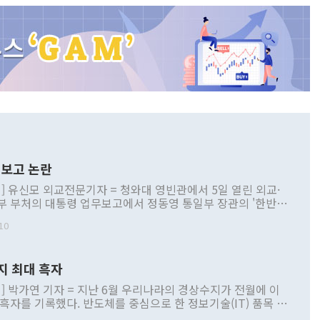
보고 논란
] 유신모 외교전문기자 = 청와대 영빈관에서 5일 열린 외교·
부 부처의 대통령 업무보고에서 정동영 통일부 장관의 '한반도
 구상'과 업무보고 발언이 논란을 빚고 있다. 이날 정 장관의
10
정부 내 조율을 거치지 않은 사안을 정책으로 추진하겠다고 공
는가 하면 사실 관계에 맞지 않은 설명도 있었다. 이재명 대통
로 신중을 기해 달라고 경고했고, 조현 외교부 장관은 '이상
지 최대 흑자
 근거한 비현실적 구상'이라는 비판을 내놨다. 그동안 정 장
책 관련 발언이 물의를 빚은 적은 여러 번 있지만 대통령과 유
] 박가연 기자 = 지난 6월 우리나라의 경상수지가 전월에 이
이 공개적으로 부정적 입장을 표명한 것은 이례적이다. 정 장
 흑자를 기록했다. 반도체를 중심으로 한 정보기술(IT) 품목 수
대북 접근법과 월권을 제어해야 한다는 목소리도 높아지고 있
간 상품수출이 처음으로 1000억달러를 넘어선 영향이다. [자