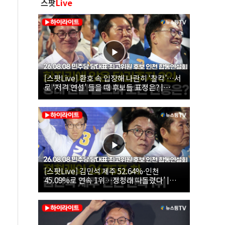
스팟
Live
[스팟Live] 환호 속 입장해 나란히 ‘찰칵’…서
로 ‘저격 연설’ 들을 때 후보들 표정은? |
26.08.08 더불어민주당 당대표·최고위원 후
보 인천 합동연설회
[스팟Live] 김민석 제주 52.64%·인천
45.09%로 연속 1위…정청래 따돌렸다’ |
26.08.08 더불어민주당 당대표·최고위원 후
보 인천 합동연설회