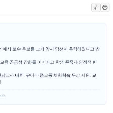
가
동해해경, 독도 해상서 부유물 감긴 
가
주한미군 "오산기지 누출, 백린 아닌 
구미 폐염산처리업체서 불 2시간30여
해군과 함께하는 '불금전파, 송정' 시
강원도 폭염특보 11일째…온열질환·가
[코인 시황] 비트코인, ETF 자금 
거에서 보수 후보를 크게 앞서 당선이 유력해졌다고 밝
교육·공공성 강화를 이어가고 학생 존중과 안정적 변
담교사 배치, 유아·대중교통·체험학습 무상 지원, 교
.
어요.