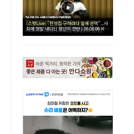
[스팟Live] "전셋집 구하려다 월세 선택"...사
회에 첫발 내디딘 청년의 한탄 | 26.08.06 서울
시 부동산 대토론회