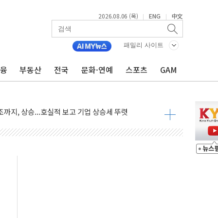
2026.08.06 (목)
ENG
中文
|
|
·아이온큐·도어대시↑ VS 샌디스크·피그마·앱러빈↓
 반대…상법·자본시장법 개정 논의"
패밀리 사이트
 차익실현 속 혼조세...웨스턴디지털·샌디스크↓
금융
부동산
전국
문화·연예
스포츠
GAM
에 긴급 안보 점검회의
호르무즈 재개방 기대에 강세
조까지, 상승...호실적 보고 기업 상승세 뚜렷
인 '사파리' 공격… 시민들 공포감 극대화 전략
' 임시 주총 기대감에 홀로 상한가…마진 잔액은 사상 최고
버리지 위험수위…숨은 차입이 더 큰 변수"
대응 1단계 진압 중
야, 경쟁상대 中과 비교해야"
하는 '선봉'의 대민 봉사
미사일 1발 발사… 올해 10번째·42일 만 도발
 새 안보 위기… 반군·마약카르텔이 습득해 전투 활용