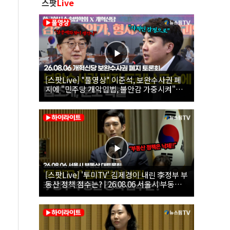
스팟
Live
[스팟Live] *풀영상* 이준석, 보완수사권 폐
지에 "민주당 개악입법, 불안감 가중시켜"｜
26.08.06 개혁신당 보완수사권 폐지 토론회
[스팟Live] '투미TV' 김제경이 내린 李정부 부
동산 정책 점수는? | 26.08.06 서울시 부동산
대토론회