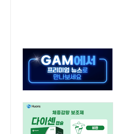
어선 구조
무해한 표면 부식 물질"
분만에 진화...외국인 노동자 숨져
즌2
축 피해 최소화 '총력 대응'
유입에도 박스권…美 암호화폐 법안 처리 여부도 변수