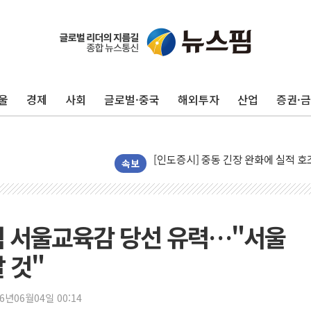
뉴욕증시 개장 전 특징주...모더나
김정관 장관 "영업이익 N% 성과급
뉴욕증시 프리뷰, 미 주가선물 AI주
울
경제
사회
글로벌·중국
해외투자
산업
증권·
청와대, 북한 단거리 탄도미사일 발사
금값 7주 만에 최고…美 고용 둔화·
[인도증시] 중동 긴장 완화에 실적 호
러, 1인칭시점 드론으로 우크라 민간
속보
[베트남 증시] 지수 하락 속 'DGC
'월가의 황제' 다이먼 "금융시장 레
양주 섬유염색공장서 화재 1명 중상…
근식 서울교육감 당선 유력…"서울
김정관 산업부 장관 "주 52시간 손봐
 것"
해군 1함대 창설 80주년…지역과 함께
[3보] 북, 원산서 동해로 단거리 탄도
26년06월04일 00:14
우크라 드론 전술, 중남미 콜롬비아에