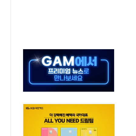
고 재개발·재건축 촉진하는 것이 부동산 정상화"
저 이전 감사 무마' 유병호 감사위원 구속 기소
년 AI 팩토리 매출 본격화
개입...4월 말 '56조원' 사상 최대
스타트업 지원 프로그램 성료
의' 차가원 대표 구속 송치