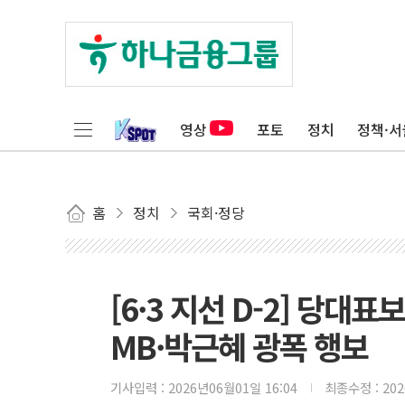
영상
포토
정치
정책·서
홈
정치
국회·정당
[6·3 지선 D-2] 당대
MB·박근혜 광폭 행보
기사입력 :
2026년06월01일 16:04
최종수정 :
20