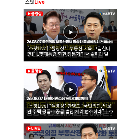
스팟
Live
[스팟Live] *풀영상* "부동산 지옥 고집한다
면!"...李대통령 향한 장동혁의 서슬퍼런 일갈
| 26.08.07 국민의힘 부동산정책 정상화 특별
위원회 전체회의
[스팟Live] *풀영상* 한병도 “국민의힘, 말로
만 주택 공급…공급 법안 처리 협조하라”｜
26.08.07 더불어민주당 원내대책회의