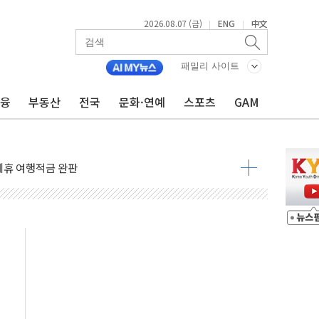
2026.08.07 (금)
ENG
中文
|
|
 4중 추돌…1명 심정지·5명 부상
진화 중...진화헬기 3대 투입
패밀리 사이트
전 사단장 항소심도 징역 3년
금융
부동산
전국
문화·연예
스포츠
GAM
출 첫 2000억원 돌파
4000억 금융 지원
제휴 여행적금 완판
 영업 재개...장바구니에 홈플러스 담아달라" 호소
FO, 금융지주 포용금융 조직개편 신호탄
감사 무마' 유병호 구속 기소
 하락…내린 종목이 두 배 넘어
위…김성환 기후부 장관 "예측범위 벗어나도 즉시대응"
예측"…건설연, AI 위험기상 기술 개발
·인증제도 개선 수혜 기대"
져…대전서 50대 일용직 추락 사망