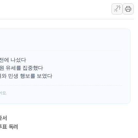
가
장동혁 "규제와 대출 풀
가
[속보] 종합특검, '尹 관
AI에 승부 건 네이버…내
日, 4~6월 105조원 환시 
오렌지플래닛 창업재단, 
경찰, '300억대 사기 혐
력전에 나섰다
지원 유세를 집중했다
여와 민생 행보를 보였다
어요.
나서
투표 독려