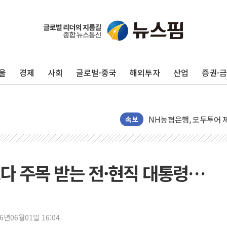
전남광주 화정역 인근 도로
청도 문수리 야산서 산불 
'해병 순직 책임' 임성근 
울
경제
사회
글로벌·중국
해외투자
산업
증권·
헥토이노베이션, 상반기 매
우리은행, 고창해상풍력에 
NH농협은행, 모두투어 
민병덕 "오늘 67개 점포
속보
하나금융이 쏘아 올린 CI
종합특검, '尹 관저 이전 
코스피·코스닥 오전 동반
표보다 주목 받는 전·현직 대통령…
'입추'인데 연일 찜통더
"최대 2시간 앞서 침수 
유니슨 "국내생산세액공제
26년06월01일 16:04
창호 교체하다 난간 무너