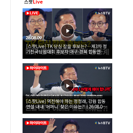
스팟
Live
[스팟Live] TK 당심 잡을 후보는?…제3차 정
기전국당원대회 후보자 대구·경북 합동연설
회 생중계 | 26.08.09
[스팟Live] 역전해야 하는 정청래, 강원 합동
연설 내내 ‘어머니’ 찾은 이유는?! | 26.08.09
더불어민주당 당대표·최고위원 후보 강원 합
동연설회