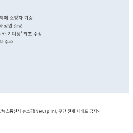
자체에 소방차 기증
 생태정원 준공
리카 기여상' 최초 수상
발 수주
뉴스통신사 뉴스핌(Newspim), 무단 전재-재배포 금지>