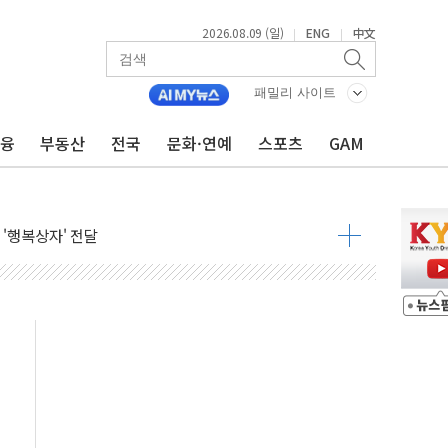
2026.08.09 (일)
ENG
中文
|
|
패밀리 사이트
금융
부동산
전국
문화·연예
스포츠
GAM
객 400명 맞이…"마음 잇는 시간 되길"
억 지급 확정되나…재상고 앞두고 막판 셈법
'행복상자' 전달
극기 거꾸로' 논란…이틀만에 철거
 예술·체육요원 최대 33% 감축
 역대 최대폭 감소한 9.4%↓…유통업계 양극화 심화
 특사'로 콜롬비아 대통령 취임식 참석
시간당 30mm 강한 비...호우 피해 없어
공방…野 "청년 우롱 기괴" vs 與 "송구한 해프닝"
 2026'서 어린이 과학연극 2편 수상