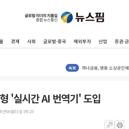
울
경제
사회
글로벌·중국
해외투자
산업
증권·
정재헌 CEO, SKT 장기고
최태원, 노소영에 9440
하나금융, 명동 소상공인에 
속보
인천시 광복절 현수막 '태
병무청, 보충역 전면 손질…
홈플러스發 대형마트 판매,
 '실시간 AI 번역기' 도입
윤준병·이해민 의원, '정부
'호우·산사태 주의보' 울진 
26년06월01일 09:25
여야, 황희 '버스 하우스' 
가
풀무원재단, '국제과학연극제
가