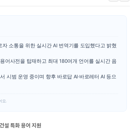
현대그린푸드 '텍사스로드하
與 "세제개편안 8월 말 당
경인고속도로서 차량 4대 연
"AI가 먼저 알아채고 고친
삼성전자, 美국립연구소와 
자 소통을 위한 실시간 AI 번역기를 도입했다고 밝혔
[인사] 국무조정실·국무
롯데백화점, 앰배서더 2기
용어사전을 탑재하고 최대 180여개 언어를 실시간 음
한수원 "폭염 속 전력수급
서 시범 운영 중이며 향후 바로답 AI·바로레터 AI 등으
박형수 의원 '선관위 견제·감
장동혁, 李 대통령에 "결혼
어요.
건설 특화 용어 지원