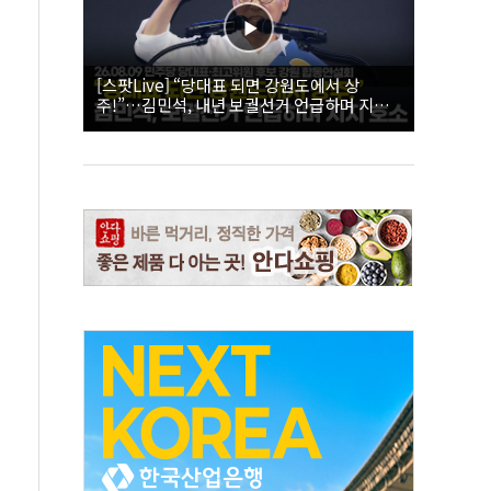
[스팟Live] “당대표 되면 강원도에서 상
주!”…김민석, 내년 보궐선거 언급하며 지지
호소 | 26.08.09 더불어민주당 당대표·최고위
원 후보 강원 합동연설회