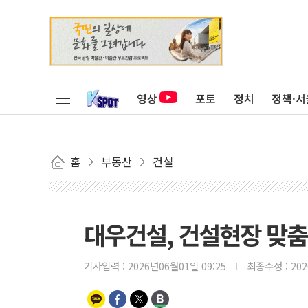
영상
포토
정치
정책·서
홈
부동산
건설
대우건설, 건설현장 맞춤형
기사입력 :
2026년06월01일 09:25
최종수정 :
20