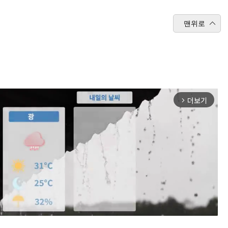
맨위로
더보기
arrow_forward_ios