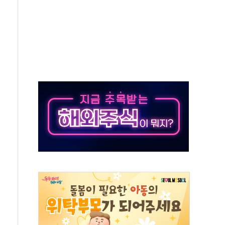
우스' 잠실점, 직장인 핫플레이스로 부상
정 조율 완료…초고가·비거주 1주택 등 여론 수렴"
쇄 추돌…7세 남아 등 4명 부상
다"…LG유플러스, AI 홈네트워크 구현 첫발
영하 30도 극저온 난방기술 개발한다
총리비서실
 모집…지역 크리에이터 확대
 이상무"…김회천 사장, 원전 현장점검
독 강화' 2개 법 대표 발의
 페널티 만든 건 이 정권…신생아 특례 대출까지 줄여"