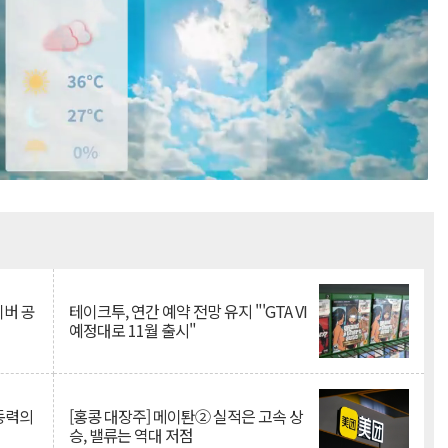
Mute
이버 공
테이크투, 연간 예약 전망 유지 "'GTA VI
예정대로 11월 출시"
 동력의
[홍콩 대장주] 메이퇀② 실적은 고속 상
승, 밸류는 역대 저점