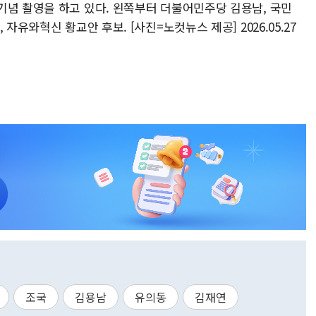
기념 촬영을 하고 있다. 왼쪽부터 더불어민주당 김용남, 국민
자유와혁신 황교안 후보. [사진=노컷뉴스 제공] 2026.05.27
조국
김용남
유의동
김재연