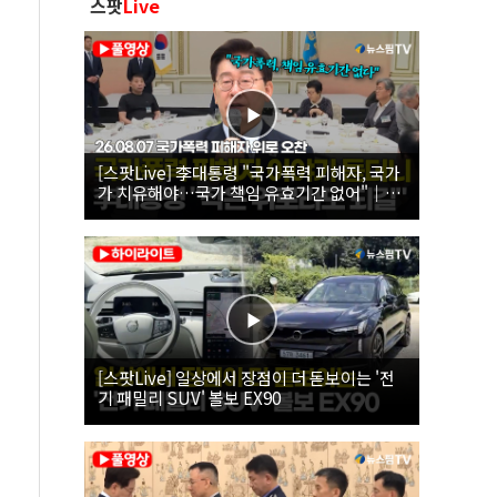
스팟
Live
[스팟Live] 李대통령 "국가폭력 피해자, 국가
가 치유해야…국가 책임 유효기간 없어"｜
26.08.07 국가폭력 피해자 위로 오찬
[스팟Live] 일상에서 장점이 더 돋보이는 '전
기 패밀리 SUV' 볼보 EX90