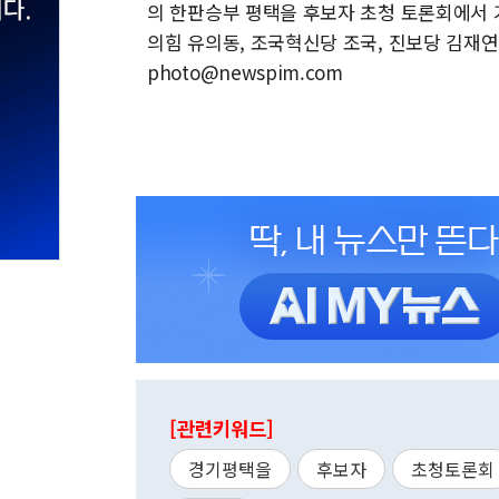
의 한판승부 평택을 후보자 초청 토론회에서 
의힘 유의동, 조국혁신당 조국, 진보당 김재연, 
photo@newspim.com
[관련키워드]
경기평택을
후보자
초청토론회