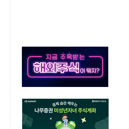
·태양광주↑ VS 트레이드데스크·웬디스↓
 끝까지 찾겠다"
중 완화 전환점"
적 공급 확대·속도전 총력"
 급등
않아"