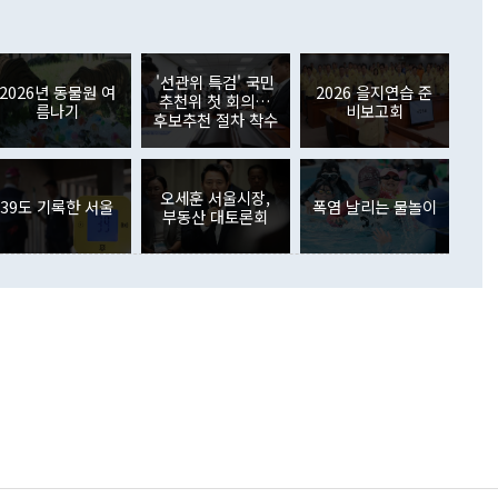
 어떤 희망이라 하더라도 그건 아직 조율되지 않은 방법"이
6000만달러 흑자를 나타냈다. 금융계정 순자산은 6월 중 467
들께서 디스카운트해 주시면 좋겠다"고 선을 그었다. 정 장관
러 증가해 월간 기준 역대 최대 증가 폭을 기록했다. 종전 최대
아 블라디보스토크에서 열리는 '동방경제포럼(EEF)'을 언급하
월(369억9000만달러)을 넘어선 것이다. 직접투자에서는 내국
원에서 (참석을) 검토하고 있다"고 발언한 데 대해서도 조 장관
가 80억1000만달러, 외국인의 국내투자가 46억3000만달러
'선관위 특검' 국민
외교부의 몫"이라며 "아직 거기까지 진도가 나가지 않았다"고
2026년 동물원 여
2026 을지연습 준
. 증권투자에서는 외국인의 국내 주식 매도세가 이어졌다. 외
추천위 첫 회의…
름나기
비보고회
장관이 이날 소개한 대북 구상과 설명은 정부 내 조율을 거치지
주식 투자는 차익실현 매도 등의 영향으로 316억1000만달러
후보추천 절차 착수
서 문제가 있다. 특히 주적 표현 대체와 국호 사용, 9·19 군
(-310억5000만달러)에 이어 역대 최대 순매도 기록을 다시
 4자회담 추진 등은 통일부 장관이 결정할 사안이 아니어서 월
국인의 국내 채권투자는 세계국채지수(WGBI) 자금 유입에도
이 나오고 있다. 이 대통령은 정 장관의 업무보고를 듣고 난
도래 영향으로 증가 폭이 줄어든 52억9000만달러를 기록했
무보고에 발표했다고 승인난 건 아니다"라고 재차 확인했다. 정
오세훈 서울시장,
 해외 증권투자는 주식을 중심으로 35억6000만달러 증가했
39도 기록한 서울
폭염 날리는 물놀이
부동산 대토론회
통은 "정 장관의 발언 내용은 대부분 국가안전보장회의(NSC)
newspim.com
된 사안이 아닌 정 장관의 개인적 생각에 가깝다"며 "안보 관
이 정부의 공식 정책이 아닌 사안을 추진하겠다고 업무보고를
 면전에서 '국군통수권자가 나서야 한다'고 주장한 것은 심각
 5일 청와대 영빈관에서 열린 통일
 외교 안보 부처 업무보고에서 발언하고 있다. [사진=청와대]
장이 현 시점에서 이미 참고가 될 수 없는 과거의 경험 또는 사
식에 기반하고 있다는 것이다. 정 장관이 주장하는 구상은 급
 있는 북한의 전략과 한반도 및 국제 정세를 전혀 반영하지
 비판이 제기되고 있다. 정 장관이 "흘러간 선(先)비핵화만
현실을 바꾸지 못한다"고 언급한 것은 지금까지의 대북 접근
 있다. 북핵 위기 발발 이후 지금까지 모든 핵 협상에서 한국
북한에 선비핵화를 공식적으로 요구한 적이 없기 때문이다. 지