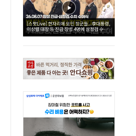
[스팟Live] 한자리에 모인 장군들...李대통령,
이상렬 대장 등 진급 장성 4명에 삼정검 수치
직접 수여｜26.08.07 장성 진급·삼정검 수치
수여식