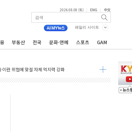
2026.08.08 (토)
ENG
中文
|
|
패밀리 사이트
금융
부동산
전국
문화·연예
스포츠
GAM
낮아지며 상승… STOXX 600 지수는 나흘 연속 최고치
세
엘·이란 위협에 맞설 자체 억지력 강화
동
톱'… 美 해상봉쇄 영향
각
체주 '활짝'
스닥 선물 1%대 상승
상 기대 후퇴