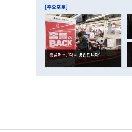
주의에 근거한
줄면서 25억
[주요포토]
라며 "여러분
억1000만달
이 9월 러시
였던 올해 3
며 "정부 차
인의 해외투자
은 "그것은 
각각 증가했다
잘랐다. 정 
국인의 국내 
않았다는 점에
감소하며 전월
사합의 복원,
경신했다. 외
권이라는 지적
분기 말 만기
뒤 "여기 업
다. 내국인의
'홈플러스, '다시 영업합니다'
부의 한 소식
다. eoyn2@
를 거쳐 결정
련 부처 장관
하고 대통령의
한 문제"라고 지적했다. 이재명 대통령이
외교 국방 등
2026.08.05 ◆시대착오적 접근, 대북 인식 오류 더욱 문제인 것은 정 장관
의 이같은 주
실과 다른 인
격히 변화하고
못하고 있다는
되뇌는 것은 
법을 호도하고
이나 미국은 