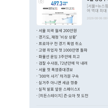
관의 대북 정
[서울=뉴스핌
관 부처 장관
어 역대 최대
관의 무리한 
출 호조로 월
다. [정동영 통일부 장관이 지난달 23일 오후 서울 종로구 정부서울청사에
2026-08-06 08:
료=한국은행] 한국은행이 6일 발표한 '2026년 6월 국제수지(잠정)'에
서 취임 1주년 
면 지난 6월
부 장관 권한
1000만달러
서울 외곽 월세 200만원
발전 구상'을
이에 따라 올
적 갈등 해결
경기도, 재정 '비상 상황'
했다. 경상수
결과 혐오의 
9000만달러
프로야구 전 경기 폭염 취소
년간의 CVI
지 기준 상품
고령 취업자 첫 1000만명 돌파
무너졌다고도 
며 월간 기준
현실을 바꾸는
달러로 38.
화물선 운임 3주만에 최고
를 평화 체제
196.9% 급
검찰 수사권, 72년만에 막 내려
함께 4자 대
수출은 160
지만 이 대통
서울 첫 폭염중대경보
(18.6%) 
화공존 정책이
했다. 통관 기
'300억 사기' 차가원 구속
다"고 지적했
(16.4%)
투리가 잡혀 
실거주 아니면 세금 껑충
월(-10억9
쁜 상황이 초
증가와 유류할
실적 발표 앞둔 스페이스X
9·19 군사
기록했지만 
[히든스테이지] 즌·오아 첫 도전
"우리의 선의
로 전환됐다.
으로 약간의 의문
를 기록해 전
관은 업무보고
는 배당수입