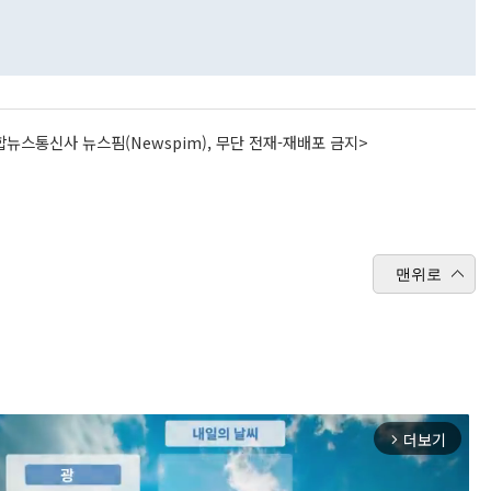
뉴스통신사 뉴스핌(Newspim), 무단 전재-재배포 금지>
맨위로
더보기
arrow_forward_ios