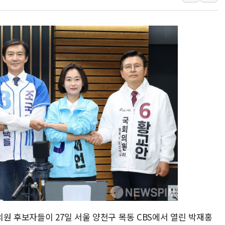
[사진] 이슬람 수니파 3개국, 공동방위협정 체결
뉴욕증시 개장 전 특징주...아틀라시안·클라우드플레어
보훈부, 미 DPAA와 MOU… "6·25 미군 실종자 7359명
트럼프 "금리 내려야"…파월 때와 달리 워시엔 톤 낮춰
특정 정치인 측근 포항시 정책특보 내정설...포항시 '시끌'
李 "해남 태양광, 대한민국 다음 100년 밑거름…수도권 집
李 대통령, '6시간 마라톤 부동산 2차 회의' 주재… "전폭
트럼프, 中 겨냥 폴리실리콘 관세 15% 부과…美 태양광주
[사진] 빈살만과 에르도안의 만남
이란와이어 "이란 최고지도자 위독…곧 사망해도 놀랍지 
원 후보자들이 27일 서울 양천구 목동 CBS에서 열린 박재홍