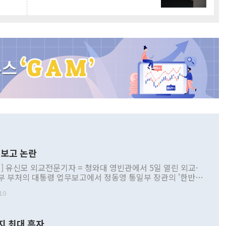
보고 논란
] 유신모 외교전문기자 = 청와대 영빈관에서 5일 열린 외교·
부 부처의 대통령 업무보고에서 정동영 통일부 장관의 '한반도
 구상'과 업무보고 발언이 논란을 빚고 있다. 이날 정 장관의
10
정부 내 조율을 거치지 않은 사안을 정책으로 추진하겠다고 공
는가 하면 사실 관계에 맞지 않은 설명도 있었다. 이재명 대통
로 신중을 기해 달라고 경고했고, 조현 외교부 장관은 '이상
지 최대 흑자
 근거한 비현실적 구상'이라는 비판을 내놨다. 그동안 정 장