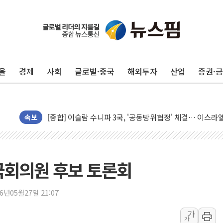
울
경제
사회
글로벌·중국
해외투자
산업
증권·
유럽증시, 美 고용 예상 밖 부진에 연준 금리 인상 가능성 
미 연준 매파 기세 꺾이나…고용 감소에 9월 동결 전망 우
[종합] 이슬람 수니파 3국, '공동방위협정' 체결… 이스라
속보
트럼프, 백신·자폐증 행정명령 검토…"이르면 다음 주"
美 항소법원, 백악관 무도회장 공사 중단 명령…트럼프 제
이란 핵심 원유 수출항 '하르그섬', 최근 1주일 이상 '올스
 국회의원 후보 토론회
美 고용 쇼크에 엔화 장중 급등…시장은 "또 개입했나" 촉
[AI MY 뉴스] 뉴욕 반도체주 프리뷰...美 고용 쇼크에 반도
26년05월27일 21:07
뉴욕증시 프리뷰, 美 고용 쇼크에 금리 인상 우려 후퇴…나
가
가
[종합] 美 7월 고용 2만3000명 감소 '쇼크'…9월 금리 인