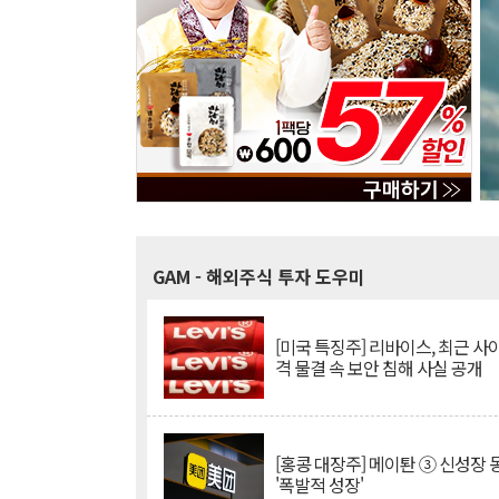
GAM
- 해외주식 투자 도우미
[미국 특징주] 리바이스, 최근 사
격 물결 속 보안 침해 사실 공개
[홍콩 대장주] 메이퇀 ③ 신성장
'폭발적 성장'