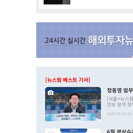
[뉴스핌 베스트 기사]
정동영 업무
[서울=뉴스핌
안보 분야 정
평화공존 발전
2026-08-06 06:
발언 중에는 
언한 것이 있
령은 공개적으
6월 경상수
주의적 희망에