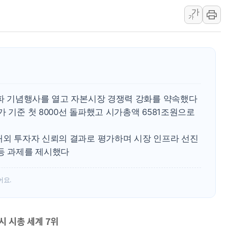
가
美 고용 쇼크에 엔화 장중 급등…시장은 "또 개입했나" 촉
가
[AI MY 뉴스] 뉴욕 반도체주 프리뷰...美 고용 쇼크에 반도
뉴욕증시 프리뷰, 美 고용 쇼크에 금리 인상 우려 후퇴…나
[종합] 美 7월 고용 2만3000명 감소 '쇼크'…9월 금리 인
[사진] 이슬람 수니파 3개국, 공동방위협정 체결
뉴욕증시 개장 전 특징주...아틀라시안·클라우드플레어
돌파 기념행사를 열고 자본시장 경쟁력 강화를 약속했다
보훈부, 미 DPAA와 MOU… "6·25 미군 실종자 7359명
종가 기준 첫 8000선 돌파했고 시가총액 6581조원으로
트럼프 "금리 내려야"…파월 때와 달리 워시엔 톤 낮춰
특정 정치인 측근 포항시 정책특보 내정설...포항시 '시끌'
내외 투자자 신뢰의 결과로 평가하며 시장 인프라 선진
李 "해남 태양광, 대한민국 다음 100년 밑거름…수도권 집
 등 과제를 제시했다
어요.
시 시총 세계 7위