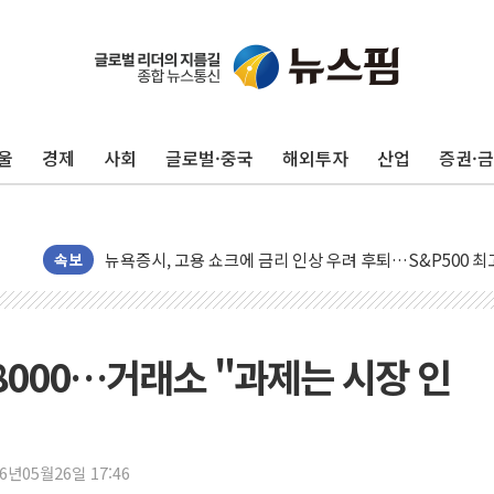
울
경제
사회
글로벌·중국
해외투자
산업
증권·
민주, 오늘 제주·인천 경선 결과 발표...'김민석 재역전 vs
한상협, 업계 개인정보 보안 새판 짠다…'자율규제단체' 
뉴욕증시, 고용 쇼크에 금리 인상 우려 후퇴…S&P500 
속보
트럼프, 쿡 연준 이사 해임 재추진…"26일까지 의혹 소명"
유럽증시, 美 고용 예상 밖 부진에 연준 금리 인상 가능성 
미 연준 매파 기세 꺾이나…고용 감소에 9월 동결 전망 우
8000…거래소 "과제는 시장 인
[종합] 이슬람 수니파 3국, '공동방위협정' 체결… 이스라
트럼프, 백신·자폐증 행정명령 검토…"이르면 다음 주"
美 항소법원, 백악관 무도회장 공사 중단 명령…트럼프 제
26년05월26일 17:46
이란 핵심 원유 수출항 '하르그섬', 최근 1주일 이상 '올스