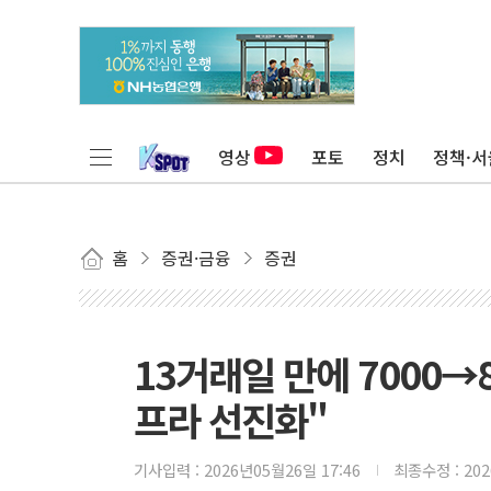
영상
포토
정치
정책·서
홈
증권·금융
증권
13거래일 만에 7000→
프라 선진화"
기사입력 :
2026년05월26일 17:46
최종수정 :
20