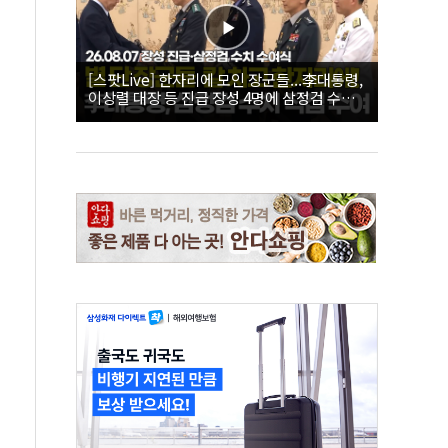
[스팟Live] 한자리에 모인 장군들...李대통령,
이상렬 대장 등 진급 장성 4명에 삼정검 수치
직접 수여｜26.08.07 장성 진급·삼정검 수치
수여식