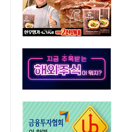
각
체주 '활짝'
스닥 선물 1%대 상승
상 기대 후퇴
·태양광주↑ VS 트레이드데스크·웬디스↓
 끝까지 찾겠다"
중 완화 전환점"