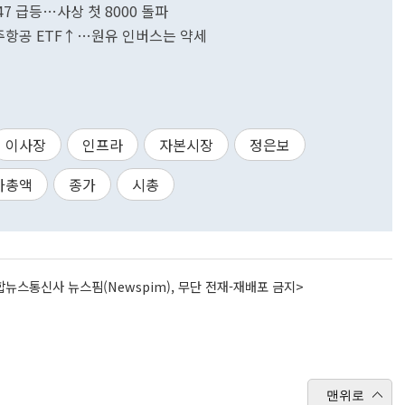
47 급등…사상 첫 8000 돌파
·우주항공 ETF↑…원유 인버스는 약세
이사장
인프라
자본시장
정은보
가총액
종가
시총
뉴스통신사 뉴스핌(Newspim), 무단 전재-재배포 금지>
맨위로