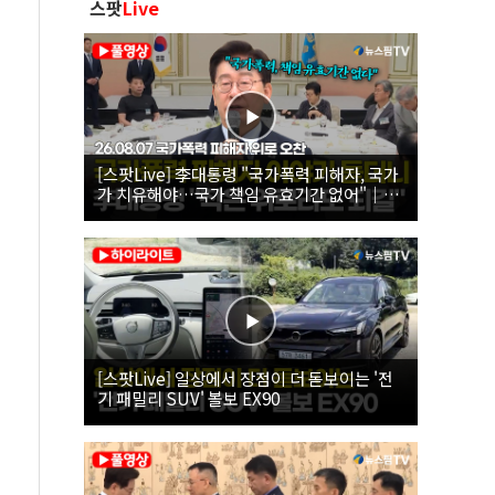
스팟
Live
[스팟Live] 李대통령 "국가폭력 피해자, 국가
가 치유해야…국가 책임 유효기간 없어"｜
26.08.07 국가폭력 피해자 위로 오찬
[스팟Live] 일상에서 장점이 더 돋보이는 '전
기 패밀리 SUV' 볼보 EX90