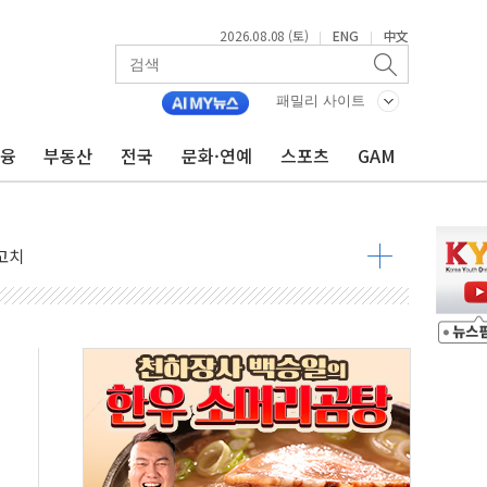
2026.08.08 (토)
ENG
中文
|
|
패밀리 사이트
금융
부동산
전국
문화·연예
스포츠
GAM
 정청래 격차 확대'
타진
최고치
 요구
낮아지며 상승… STOXX 600 지수는 나흘 연속 최고치
세
엘·이란 위협에 맞설 자체 억지력 강화
동
톱'… 美 해상봉쇄 영향