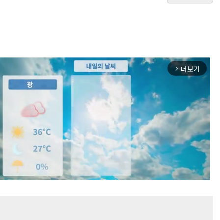
더보기
arrow_forward_ios
Mute