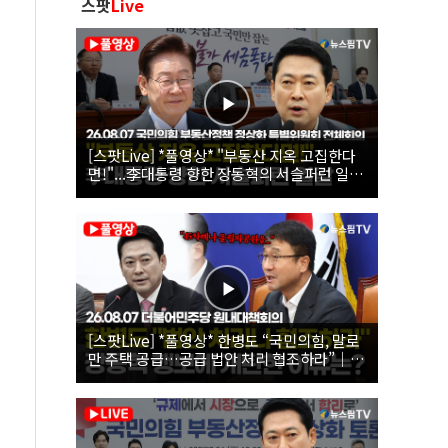
스팟
Live
[스팟Live] *풀영상* "부동산 지옥 고집한다
면!"...李대통령 향한 장동혁의 서슬퍼런 일갈
| 26.08.07 국민의힘 부동산정책 정상화 특별
위원회 전체회의
[스팟Live] *풀영상* 한병도 “국민의힘, 말로
만 주택 공급…공급 법안 처리 협조하라”｜
26.08.07 더불어민주당 원내대책회의