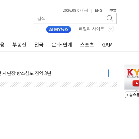
2026.08.07 (금)
ENG
中文
|
|
패밀리 사이트
금융
부동산
전국
문화·연예
스포츠
GAM
 4중 추돌…1명 심정지·5명 부상
진화 중...진화헬기 3대 투입
전 사단장 항소심도 징역 3년
출 첫 2000억원 돌파
4000억 금융 지원
제휴 여행적금 완판
 영업 재개...장바구니에 홈플러스 담아달라" 호소
FO, 금융지주 포용금융 조직개편 신호탄
감사 무마' 유병호 구속 기소
 하락…내린 종목이 두 배 넘어