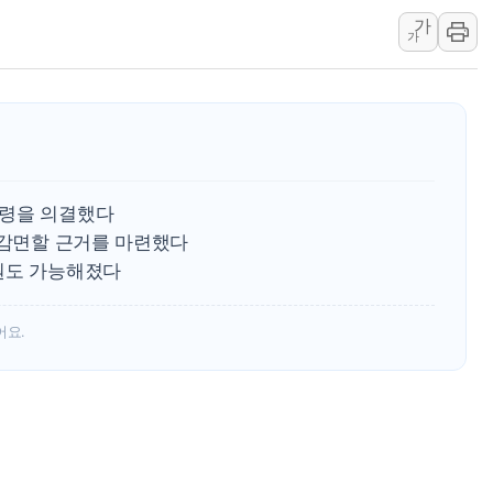
'입추'인데 연일 찜통더
가
"최대 2시간 앞서 침수 
가
유니슨 "국내생산세액공제
창호 교체하다 난간 무너
장동혁 "규제와 대출 풀
[속보] 종합특검, '尹 관
AI에 승부 건 네이버…내
행령을 의결했다
日, 4~6월 105조원 환시 
 감면할 근거를 마련했다
오렌지플래닛 창업재단, 
원도 가능해졌다
경찰, '300억대 사기 혐
어요.