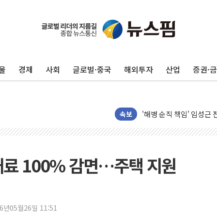
울
경제
사회
글로벌·중국
해외투자
산업
증권·
전남광주 화정역 인근 도로
청도 문수리 야산서 산불 
'해병 순직 책임' 임성근 
속보
헥토이노베이션, 상반기 매
우리은행, 고창해상풍력에 
NH농협은행, 모두투어 
대료 100% 감면…주택 지원
민병덕 "오늘 67개 점포
하나금융이 쏘아 올린 CI
종합특검, '尹 관저 이전 
코스피·코스닥 오전 동반
26년05월26일 11:51