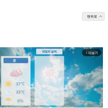
맨위로
더보기
arrow_forward_ios