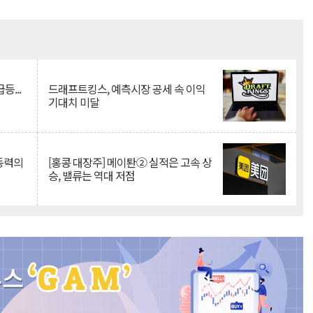
Mute
등...
드래프트킹스, 예측시장 공세 속 이익
기대치 미달
 동력의
[홍콩 대장주] 메이퇀② 실적은 고속 상
승, 밸류는 역대 저점