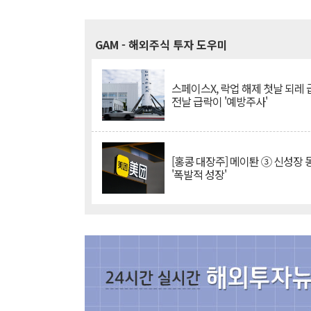
GAM
- 해외주식 투자 도우미
스페이스X, 락업 해제 첫날 되레 급
전날 급락이 '예방주사'
[홍콩 대장주] 메이퇀 ③ 신성장
'폭발적 성장'