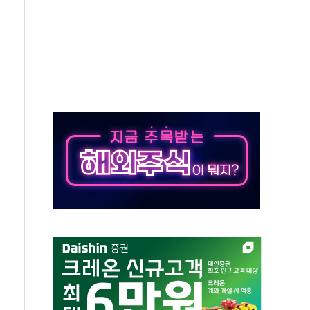
위…김성환 기후부 장관 "예측범위 벗어나도 즉시대응"
예측"…건설연, AI 위험기상 기술 개발
·인증제도 개선 수혜 기대"
져…대전서 50대 일용직 추락 사망
고 재개발·재건축 촉진하는 것이 부동산 정상화"
저 이전 감사 무마' 유병호 감사위원 구속 기소
년 AI 팩토리 매출 본격화
개입...4월 말 '56조원' 사상 최대
스타트업 지원 프로그램 성료
의' 차가원 대표 구속 송치