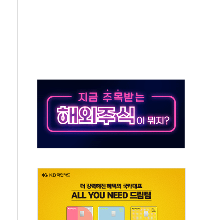
 흉기 살해 10대 아들 체포
 '뻔뻔' 받아친 정청래…제주 연설서 신경전 고조
재검토 지시…與 "적극 환영"·野 "졸속 국정"
주의보…10일까지 최대 3.5m 높은 물결
사망 23명…정부, 비상대응기구 가동
, 수도 베이징도 부동산 규제 철폐
위 상승으로 피서객 7명 고립…전원 구조
별똥별 멍' 운영…페르세우스 유성우 관측
시간당 50mm 이상 폭우…호우경보 발효
0대 숨져…온열질환 여부 조사
능시험 오전 집중 편성…체감온도 38도 넘으면 중단
누르기 방지법' 전면 재검토 지시