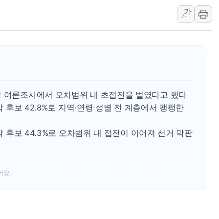
가
인천서 말다툼 중 어머니
가
'화합' 꺼낸 김민석에
李대통령, ISA 개편 
동해중부 전 해상 풍랑
연일 폭염에 온열질환 
中 전방위 아파트 부양
장 여론조사에서 오차범위 내 초접전을 벌였다고 했다
인제 용대리 계곡서 수
박 후보 42.8%로 지역·연령·성별 전 계층에서 팽팽한
동해시, 11~14일 '
강원 중·남부 동해안 
 박 후보 44.3%로 오차범위 내 접전이 이어져 선거 막판
청양 밭에서 일하던 9
폭염에 車 운전면허 기
李대통령, 'ISA·주가
어요.