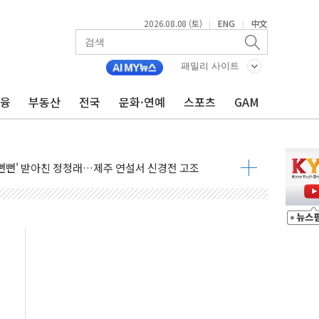
2026.08.08 (토)
ENG
中文
|
|
패밀리 사이트
금융
부동산
전국
문화·연예
스포츠
GAM
만지작…공습 한계·탄약 부족 현실화
 최대 50㎜ 폭우…강원 동해안 강한 비 어어져
…60대 환경미화원 수거차에 치여 사망
흉기 난동…60대 남성 2명 숨져
손해 보는 일 없게"…'결혼 페널티' 22개 과제 손본다
서 모터보트 전복…1명 사망·1명 실종
자 기림의 날 참석..."국제적 시민 연대로 목소리 내야"
질 중 실종 60대 나흘만에 숨진 채 발견