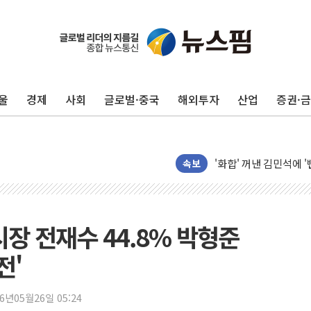
울
경제
사회
글로벌·중국
해외투자
산업
증권·
美, 이란전 출구전략 
속보
강릉·동해·삼척 시간당
폐기물 수거하다 참변
서울 중랑구 주택가서 
장 전재수 44.8% 박형준
李대통령 "결혼 때문에 
전'
여수 오동도 인근 해상
추미애, '위안부' 피해
26년05월26일 05:24
인천 선재도 갯벌서 해루