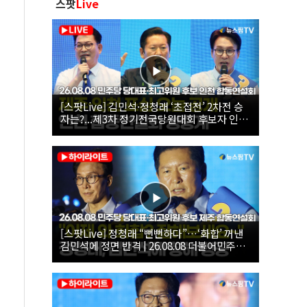
스팟
Live
[스팟Live] 김민석·정청래 ‘초접전’ 2차전 승
자는?...제3차 정기전국당원대회 후보자 인천
합동연설회 생중계 | 26.08.08
[스팟Live] 정청래 “뻔뻔하다”…‘화합’ 꺼낸
김민석에 정면 반격 | 26.08.08 더불어민주당
당대표·최고위원 후보 제주 합동연설회