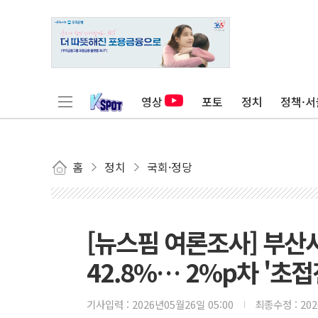
영상
포토
정치
정책·서
홈
정치
국회·정당
[뉴스핌 여론조사] 부산시
42.8%… 2%p차 '초접
기사입력 :
2026년05월26일 05:00
최종수정 :
20