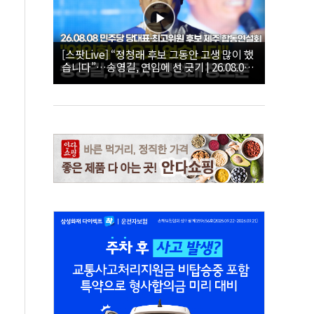
[스팟Live] “정청래 후보 그동안 고생 많이 했
습니다”…송영길, 연임에 선 긋기 | 26.08.08
더불어민주당 당대표·최고위원 후보 제주 합
동연설회