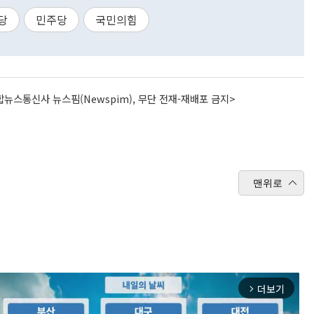
당
민주당
국민의힘
뉴스통신사 뉴스핌(Newspim), 무단 전재-재배포 금지>
맨위로
더보기
arrow_forward_ios