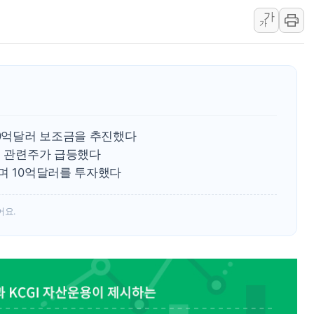
서울 중랑구 주택가서 흉기 난
가
가
李대통령 "결혼 때문에 손해 
여수 오동도 인근 해상서 모
추미애, '위안부' 피해자 기림
인천 선재도 갯벌서 해루질 중
인천서 말다툼 중 어머니 흉기
20억달러 보조금을 추진했다
'화합' 꺼낸 김민석에 '뻔뻔
등 관련주가 급등했다
李대통령, ISA 개편 재검토 
며 10억달러를 투자했다
어요.