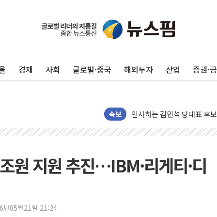
울진·영덕 '호우특보'-포항 '
[종합] 김민석, 정청래에 '0.86
울
경제
사회
글로벌·중국
해외투자
산업
증권·
인천 합동연설회 나선 송영길
김민석, 2주차 제주·인천 경선서
인사하는 김민석 당대표 후보
속보
[속보] 민주, 제주·인천 경선 결
[속보] 민주, 인천 경선 결과 발
[속보] 민주, 제주 경선 결과 발
3조원 지원 추진…IBM·리게티·디
이번주 국내 주요 금융일정(8.1
美, 이란전 출구전략 만지작
강릉·동해·삼척 시간당 최대 
26년05월21일 21:24
폐기물 수거하다 참변…60대