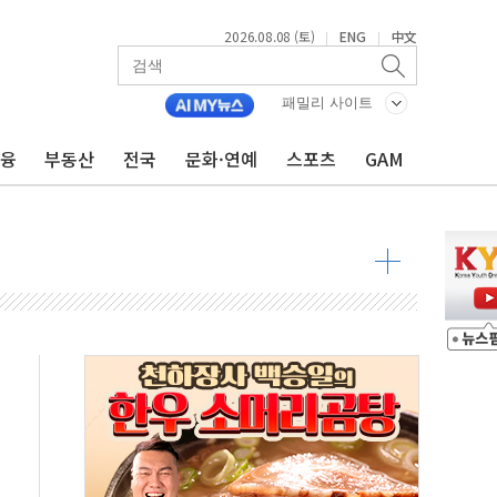
2026.08.08 (토)
ENG
中文
|
|
패밀리 사이트
산사태 주의보'...경북도, 호우 피해·통제구간 없어
%p' 차 재역전 성공...金 45.42% vs 鄭 44.56%
금융
부동산
전국
문화·연예
스포츠
GAM
·정청래·김민석 당대표 후보
 정청래에 승리...47.75% vs 42.08%
과 발표...김민석 47.75% 정청래 42.08%
표...김민석 45.09% 정청래 43.27% 송영길 11.63%
표...김민석 52.64% 정청래 39.89% 송영길 7.47%
0~8.14)
…공습 한계·탄약 부족 현실화
50㎜ 폭우…강원 동해안 강한 비 이어져
 환경미화원 수거차에 치여 사망