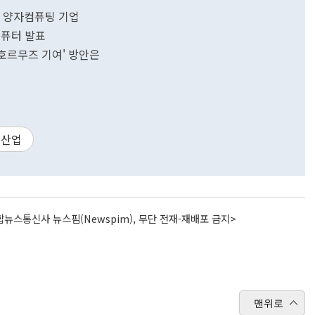
광자 양자컴퓨팅 기업
컴퓨터 발표
'호르무즈 기여' 방안은
산업
뉴스통신사 뉴스핌(Newspim), 무단 전재-재배포 금지>
맨위로