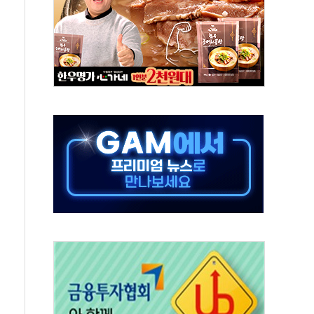
동…60대 남성 2명 숨져
보는 일 없게"…'결혼 페널티' 22개 과제 손본다
터보트 전복…1명 사망·1명 실종
의 날 참석..."국제적 시민 연대로 목소리 내야"
 실종 60대 나흘만에 숨진 채 발견
 살해 10대 아들 체포
' 받아친 정청래…제주 연설서 신경전 고조
지시…與 "적극 환영"·野 "졸속 국정"