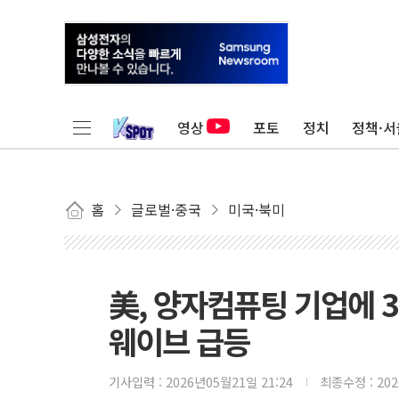
영상
포토
정치
정책·서
홈
글로벌·중국
미국·북미
美, 양자컴퓨팅 기업에 
웨이브 급등
기사입력 :
2026년05월21일 21:24
최종수정 :
20