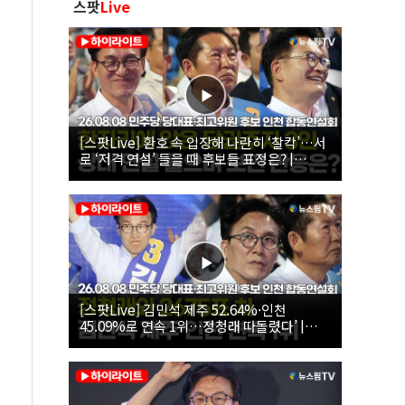
스팟
Live
[스팟Live] 환호 속 입장해 나란히 ‘찰칵’…서
로 ‘저격 연설’ 들을 때 후보들 표정은? |
26.08.08 더불어민주당 당대표·최고위원 후
보 인천 합동연설회
[스팟Live] 김민석 제주 52.64%·인천
45.09%로 연속 1위…정청래 따돌렸다’ |
26.08.08 더불어민주당 당대표·최고위원 후
보 인천 합동연설회