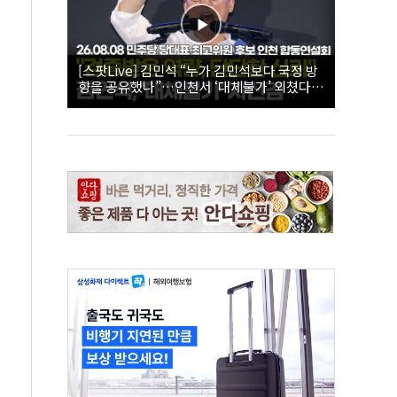
[스팟Live] 김민석 “누가 김민석보다 국정 방
향을 공유했나”…인천서 ‘대체불가’ 외쳤다 |
26.08.08 더불어민주당 당대표·최고위원 후
보 인천 합동연설회