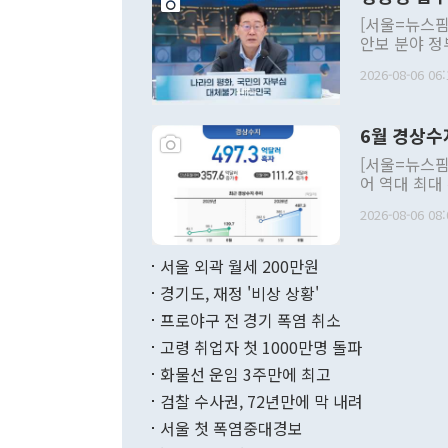
[서울=뉴스핌
안보 분야 정
평화공존 발전
2026-08-06 06:
발언 중에는 
언한 것이 있
령은 공개적으
6월 경상수
주의적 희망에
관의 대북 정
[서울=뉴스핌
관 부처 장관
어 역대 최대
관의 무리한 
출 호조로 월
다. [정동영 통일부 장관이 지난달 23일 오후 서울 종로구 정부서울청사에
2026-08-06 08:
료=한국은행] 한국은행이 6일 발표한 '2026년 6월 국제수지(잠정)'에
서 취임 1주년 
면 지난 6월
부 장관 권한
1000만달러
서울 외곽 월세 200만원
발전 구상'을
이에 따라 올
적 갈등 해결
경기도, 재정 '비상 상황'
했다. 경상수
결과 혐오의 
9000만달러
프로야구 전 경기 폭염 취소
년간의 CVI
지 기준 상품
고령 취업자 첫 1000만명 돌파
무너졌다고도 
며 월간 기준
현실을 바꾸는
달러로 38.
화물선 운임 3주만에 최고
를 평화 체제
196.9% 급
검찰 수사권, 72년만에 막 내려
함께 4자 대
수출은 160
지만 이 대통
서울 첫 폭염중대경보
(18.6%) 
화공존 정책이