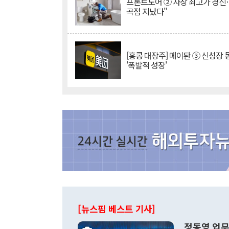
프론트도어 ② 사상 최고가 경신
곡점 지났다"
[홍콩 대장주] 메이퇀 ③ 신성장
'폭발적 성장'
[뉴스핌 베스트 기사]
정동영 업무