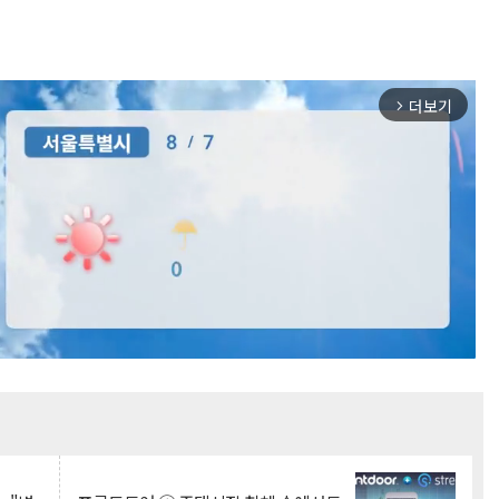
더보기
arrow_forward_ios
Mute