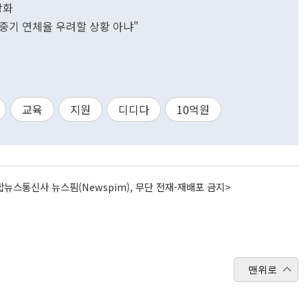
강화
중기 연체율 우려할 상황 아냐"
교육
지원
디디다
10억원
뉴스통신사 뉴스핌(Newspim), 무단 전재-재배포 금지>
맨위로