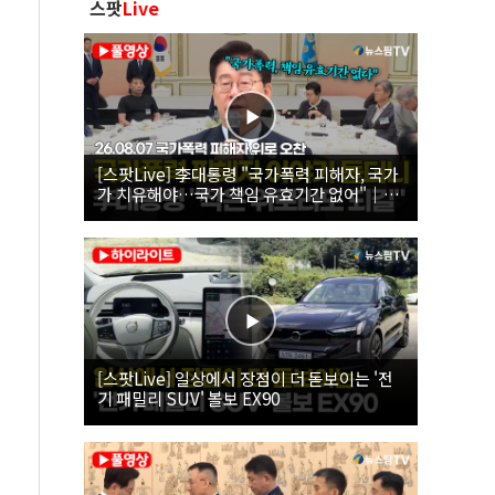
스팟
Live
[스팟Live] 李대통령 "국가폭력 피해자, 국가
가 치유해야…국가 책임 유효기간 없어"｜
26.08.07 국가폭력 피해자 위로 오찬
[스팟Live] 일상에서 장점이 더 돋보이는 '전
기 패밀리 SUV' 볼보 EX90