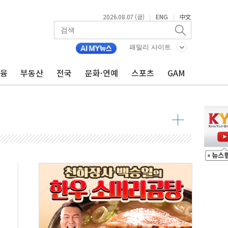
2026.08.07 (금)
ENG
中文
|
|
 톤 낮춰
패밀리 사이트
항시 '시끌'
금융
부동산
전국
문화·연예
스포츠
GAM
름…수도권 집중 완화 전환점"
주재… "전폭적 공급 확대·속도전 총력"
…美 태양광주 급등
도 놀랍지 않아"
태양광 착공…여의도 1.6배 규모
...금융주 낙폭 커
정책 아냐" 해명
~9일 최대 100mm 호우
결… 수니파 국가들의 새 안보 협력 구도
비온 59㎡ 18억원대