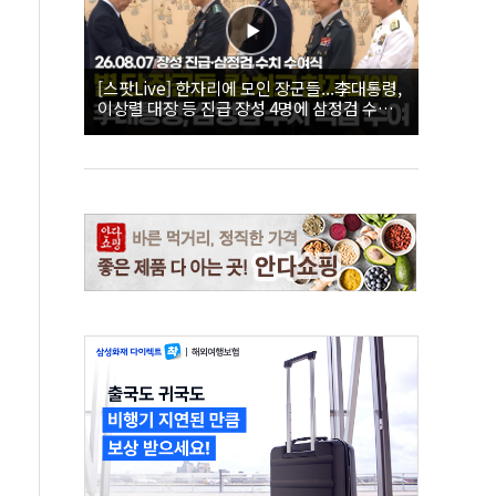
[스팟Live] 한자리에 모인 장군들...李대통령,
이상렬 대장 등 진급 장성 4명에 삼정검 수치
직접 수여｜26.08.07 장성 진급·삼정검 수치
수여식