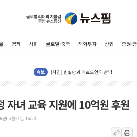
트럼프 "금리 내려야"…파월 때와 달리 워시엔
특정 정치인 측근 포항시 정책특보 내정설...포
울
경제
사회
글로벌·중국
해외투자
산업
증권·
李 "해남 태양광, 대한민국 다음 100년 밑거
李 대통령, '6시간 마라톤 부동산 2차 회의' 
트럼프, 中 겨냥 폴리실리콘 관세 15% 부과
[사진] 빈살만과 에르도안의 만남
속보
이란와이어 "이란 최고지도자 위독…곧 사망해
남동발전, 해남군에 국내 최대 규모 400MW 
[인도증시] 중동 불안 속 유가 상승에 소폭 하락
정 자녀 교육 지원에 10억원 후원
황희 '폐버스 청년주택' SNS 글 역풍에 "정부
폭염 누그러지고 가뭄 숙지나...경북동해안권 8
26년05월21일 16:23
사우디·튀르키예·파키스탄, '공동방위협정' 체
가
가
신길동 신축도 3.3㎡당 7250만원…써밋 클라