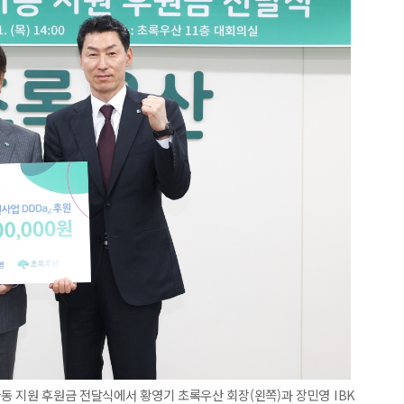
동 지원 후원금 전달식에서 황영기 초록우산 회장(왼쪽)과 장민영 IBK