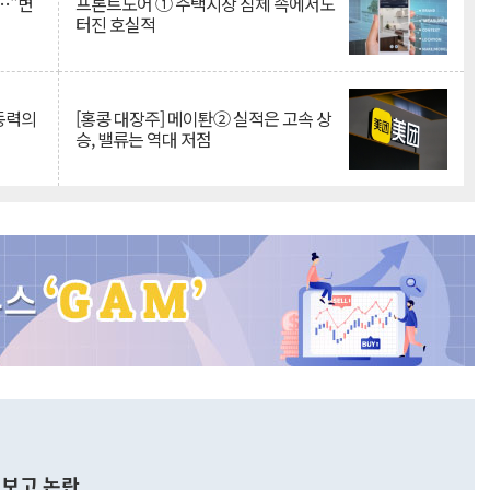
…"변
프론트도어 ① 주택시장 침체 속에서도
터진 호실적
 동력의
[홍콩 대장주] 메이퇀② 실적은 고속 상
승, 밸류는 역대 저점
보고 논란