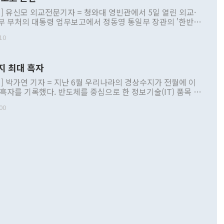
] 유신모 외교전문기자 = 청와대 영빈관에서 5일 열린 외교·
부 부처의 대통령 업무보고에서 정동영 통일부 장관의 '한반도
 구상'과 업무보고 발언이 논란을 빚고 있다. 이날 정 장관의
10
정부 내 조율을 거치지 않은 사안을 정책으로 추진하겠다고 공
는가 하면 사실 관계에 맞지 않은 설명도 있었다. 이재명 대통
로 신중을 기해 달라고 경고했고, 조현 외교부 장관은 '이상
지 최대 흑자
 근거한 비현실적 구상'이라는 비판을 내놨다. 그동안 정 장
책 관련 발언이 물의를 빚은 적은 여러 번 있지만 대통령과 유
] 박가연 기자 = 지난 6월 우리나라의 경상수지가 전월에 이
이 공개적으로 부정적 입장을 표명한 것은 이례적이다. 정 장
 흑자를 기록했다. 반도체를 중심으로 한 정보기술(IT) 품목 수
대북 접근법과 월권을 제어해야 한다는 목소리도 높아지고 있
간 상품수출이 처음으로 1000억달러를 넘어선 영향이다. [자
00
 따르
기자간담회를 하고 있다. [사진=통일부] 2026.07.23 ◆통일
 경상수지는 497억3000만달러 흑자로 집계됐다. 전월(386억
 넘어선 주장 정 장관은 이날 업무보고에서 '한반도 평화공존
)에 이어 두 달 연속 월간 기준 역대 최대 기록을 갈아치웠다.
 설명하면서 이재명 정부 2년차 핵심 과제로 상호 존중·평화
해 상반기 누적 경상수지 흑자는 1910억1000만달러를 기록
·핵 없는 한반도 등 3대 기본 방향을 제시했다. 정 장관은 "대
지 흑자를 견인한 것은 상품수지다. 6월 상품수지는 478억
언어는 멈춰야 한다"면서 주적 용어 대체를 주장했다. 지난 25
 흑자를 기록하며 전월에 이어 역대 최대를 다시 썼다. 국제수
D(완전하고 검증가능하며 되돌릴 수 없는 비핵화) 구도는 이미
수출은 1123억7000만달러로 전년 동월 대비 84.5% 증가하
했다. 또 "현 시점에서 흘러간 선(先)비핵화만 되뇌는 것은
 처음으로 1000억달러를 넘어섰다. 상품수입은 644억8000만
 데 힘이 되지 않는다"고 주장했다. 정 장관은 또 "정전 체제
6% 늘었다. 통관 기준으로는 반도체 수출이 전년 동월 대비
로 바꾸는 논의에 착수하겠다"면서 "북·미 정상회담 견인과
증했고 컴퓨터·주변기기(SSD)는 282.7% 증가했다. IT 품목
화의 동력을 확보하기 위해 최선을 다할 것"이라고 말했다. 하
.4% 늘었으며 비IT 품목도 ▲석유제품(47.5%) ▲화공품
령은 정 장관의 구상에 대부분 제동을 걸었다. 이 대통령은 "평
▲철강제품(17.9%) ▲승용차(6.1%) 등을 중심으로 18.6% 증가
 정치적으로 악용되는 측면이 있다"며 "많이 조심하셔야 한