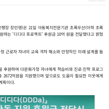
용산공원·그린벨트로 또 충돌…반복되는 국토부
[AI 부동산 투데이] 특공 전략도 '극과 극'…
[코인시황] 비트코인 6만4000달러대 횡보…고
(은행장 장민영)은 21일 아동복지전문기관 초록우산(이하 초록
[베트남 증시] 유동성 부진 지속, 강보합 마감
원하는 '디디다 프로젝트' 후원금 10억 원을 전달했다고 밝혔
'찜통더위'에 전력수요 역대 최고치 경신…한낮 
후티 반군, 예멘 정부군과 사우디 동시 공격…
42.5도 역대급 폭염…동물들도 특별식으로 여
정 근로자 자녀의 교육 격차 해소와 안정적인 미래 설계를 돕
원을 후원하며 다문화가정 자녀에게 학습비와 진로·진학 프로그
총 2672억원을 지원했으며 앞으로도 도움이 필요한 이웃에게
계획이다.