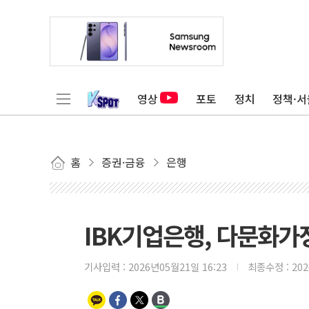
영상
포토
정치
정책·서
홈
증권·금융
은행
IBK기업은행, 다문화가
기사입력 :
2026년05월21일 16:23
최종수정 :
20