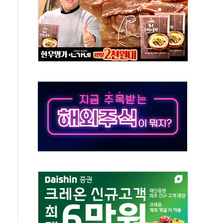
-서울시 '정책 엇박자'
생애최초만 경쟁 치열
래·ETF 매수에도 고유가·금리·입법 지연 '삼중 부담'
...석유·가스주 올랐지만 빈그룹이 상쇄
총수요 104.3GW 기록
 위기 고조되는 또 다른 중동 화약고
름나기 [뉴스핌 줌인]