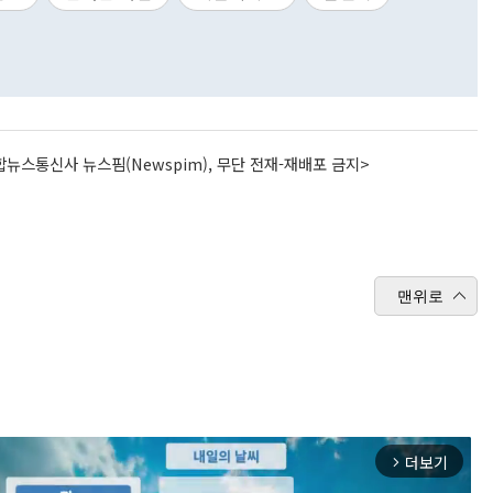
뉴스통신사 뉴스핌(Newspim), 무단 전재-재배포 금지>
맨위로
더보기
arrow_forward_ios