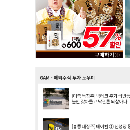
GAM
- 해외주식 투자 도우미
[미국 특징주] 빅테크 주가 급반등..
불안 잦아들고 낙관론 되살아나
[홍콩 대장주] 메이퇀 ③ 신성장