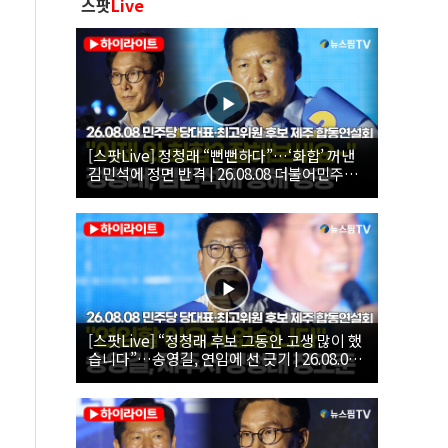
스팟
Live
[스팟Live] 정청래 “뻔뻔하다”…‘화합’ 꺼낸
김민석에 정면 반격 | 26.08.08 더불어민주당
당대표·최고위원 후보 제주 합동연설회
[스팟Live] “정청래 후보 그동안 고생 많이 했
습니다”…송영길, 연임에 선 긋기 | 26.08.08
더불어민주당 당대표·최고위원 후보 제주 합
동연설회