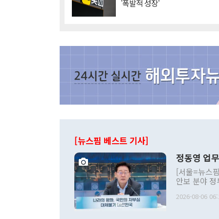
'폭발적 성장'
[뉴스핌 베스트 기사]
정동영 업무
[서울=뉴스핌
안보 분야 정
평화공존 발전
2026-08-06 06:
발언 중에는 
언한 것이 있
령은 공개적으