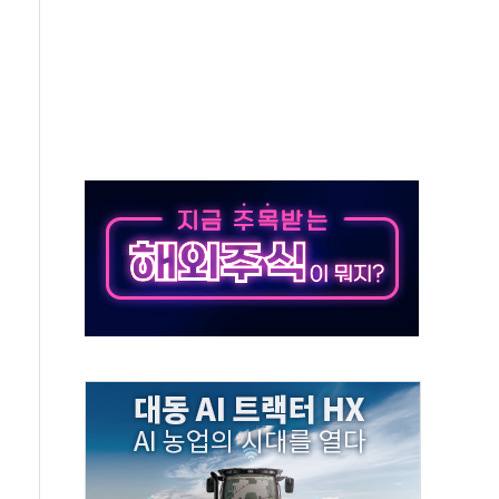
것"
지대' 우려
타진
청래 '격차 확대'
최고치
 요구
낮아지며 상승… STOXX 600 지수는 나흘 연속 최고치