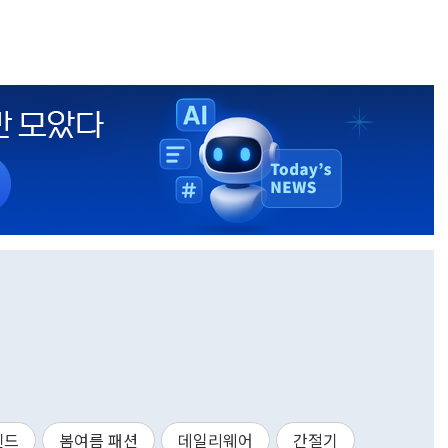
렌드
봄여름 패션
데일리웨어
간절기