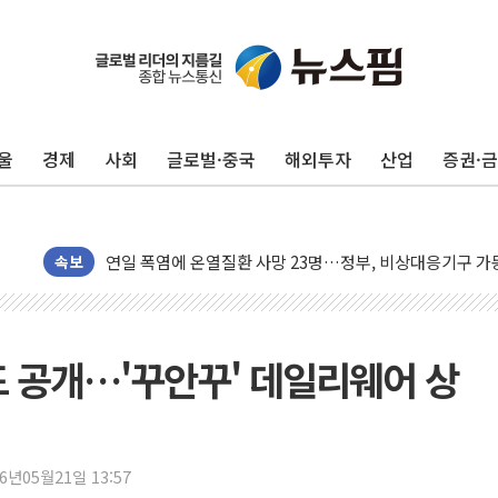
울
경제
사회
글로벌·중국
해외투자
산업
증권·
李대통령, ISA 개편 재검토 지시…與 "적극 환영"·野 "졸
동해중부 전 해상 풍랑주의보…10일까지 최대 3.5m 높은
연일 폭염에 온열질환 사망 23명…정부, 비상대응기구 가
中 전방위 아파트 부양, 수도 베이징도 부동산 규제 철폐
속보
인제 용대리 계곡서 수위 상승으로 피서객 7명 고립…전원
동해시, 11~14일 '별똥별 멍' 운영…페르세우스 유성우 
강원 중·남부 동해안 시간당 50mm 이상 폭우…호우경보
드 공개…'꾸안꾸' 데일리웨어 상
청양 밭에서 일하던 90대 숨져…온열질환 여부 조사
폭염에 車 운전면허 기능시험 오전 집중 편성…체감온도 3
李대통령, 'ISA·주가누르기 방지법' 전면 재검토 지시
26년05월21일 13:57
'호우 특보' 경북 울진 시간당 20~30mm 강한 비...가뭄 