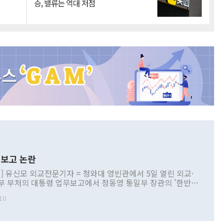
승, 밸류는 역대 저점
보고 논란
] 유신모 외교전문기자 = 청와대 영빈관에서 5일 열린 외교·
부 부처의 대통령 업무보고에서 정동영 통일부 장관의 '한반도
 구상'과 업무보고 발언이 논란을 빚고 있다. 이날 정 장관의
10
정부 내 조율을 거치지 않은 사안을 정책으로 추진하겠다고 공
는가 하면 사실 관계에 맞지 않은 설명도 있었다. 이재명 대통
로 신중을 기해 달라고 경고했고, 조현 외교부 장관은 '이상