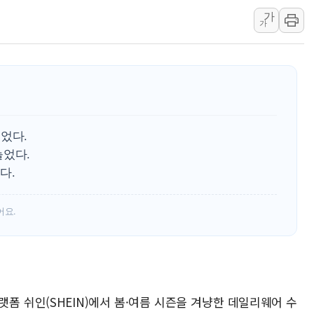
가
주말 무더위·열대야 지속…내륙 곳곳 소나기
가
오세훈 "용산공원 주택 검토, 민주당 스스로 원칙 뒤집는 
충북 주말 무더위 지속…청주·진천 35도, 곳곳 소나기
10월 보완수사권 폐지·공소청 출범…피해자들 '범죄 사각
한상협, 업계 개인정보 보안 새판 짠다…'자율규제단체' 
민주당, 오늘 제주·인천 경선 발표...김민석 '재역전' vs 정
었다.
뉴욕증시, 고용 쇼크에 금리 인상 우려 후퇴…S&P500 
늘었다.
트럼프, 쿡 연준 이사 해임 재추진…"26일까지 의혹 소명"
다.
유럽증시, 美 고용 예상 밖 부진에 연준 금리 인상 가능성 
어요.
랫폼 쉬인(SHEIN)에서 봄·여름 시즌을 겨냥한 데일리웨어 수