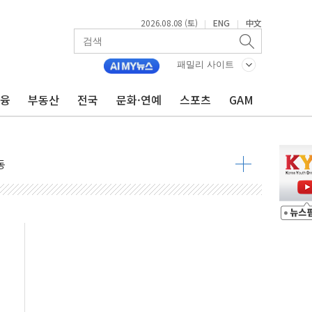
2026.08.08 (토)
ENG
中文
|
|
패밀리 사이트
금융
부동산
전국
문화·연예
스포츠
GAM
속 국정"
 물결
동
 구조
관측
 발효
8도 넘으면 중단
해소될 듯