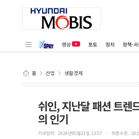
영상
포토
정치
정책·서
홈
산업
생활경제
쉬인, 지난달 패션 트렌
의 인기
기사입력 :
2026년05월21일 13:57
최종수정 :
20