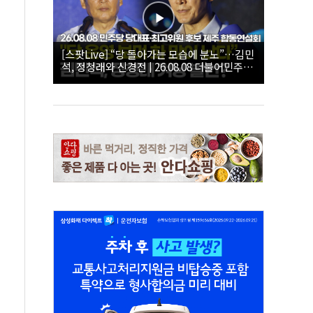
[스팟Live] “당 돌아가는 모습에 분노”…김민
석, 정청래와 신경전 | 26.08.08 더불어민주당
당대표·최고위원 후보 제주 합동연설회