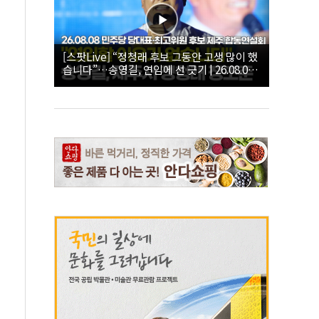
[스팟Live] “정청래 후보 그동안 고생 많이 했
습니다”…송영길, 연임에 선 긋기 | 26.08.08
더불어민주당 당대표·최고위원 후보 제주 합
동연설회