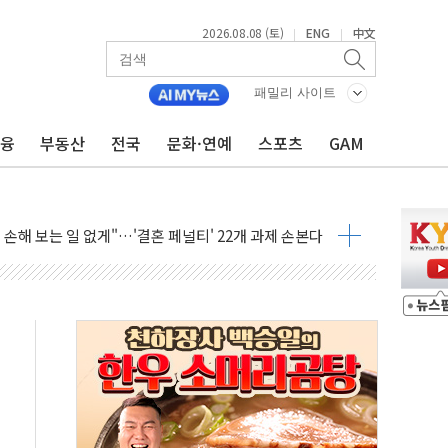
2026.08.08 (토)
ENG
中文
|
|
(8.10~8.14)
패밀리 사이트
만지작…공습 한계·탄약 부족 현실화
 최대 50㎜ 폭우…강원 동해안 강한 비 어어져
금융
부동산
전국
문화·연예
스포츠
GAM
…60대 환경미화원 수거차에 치여 사망
흉기 난동…60대 남성 2명 숨져
손해 보는 일 없게"…'결혼 페널티' 22개 과제 손본다
서 모터보트 전복…1명 사망·1명 실종
자 기림의 날 참석..."국제적 시민 연대로 목소리 내야"
질 중 실종 60대 나흘만에 숨진 채 발견
 흉기 살해 10대 아들 체포
 '뻔뻔' 받아친 정청래…제주 연설서 신경전 고조
재검토 지시…與 "적극 환영"·野 "졸속 국정"
주의보…10일까지 최대 3.5m 높은 물결