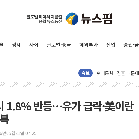
이번주 국내 주요 금융일정
美, 이란전 출구전략 
강릉·동해·삼척 시간당
울
경제
사회
글로벌·중국
해외투자
산업
증권·
폐기물 수거하다 참변
서울 중랑구 주택가서 
李대통령 "결혼 때문에 
속보
여수 오동도 인근 해상
추미애, '위안부' 피해
인천 선재도 갯벌서 해루
시 1.8% 반등…유가 급락·美이란
인천서 말다툼 중 어머니
회복
'화합' 꺼낸 김민석에
李대통령, ISA 개편 
26년05월21일 07:25
동해중부 전 해상 풍랑