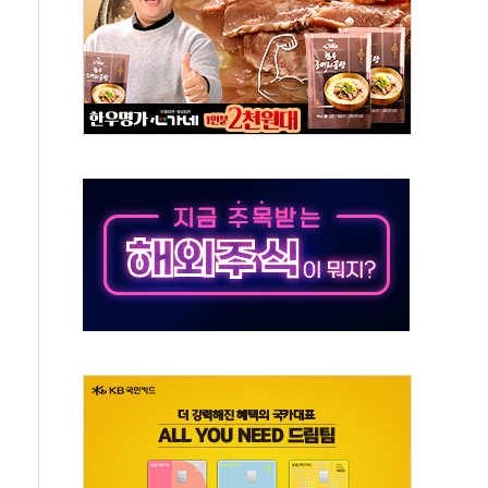
사망 23명…정부, 비상대응기구 가동
, 수도 베이징도 부동산 규제 철폐
위 상승으로 피서객 7명 고립…전원 구조
별똥별 멍' 운영…페르세우스 유성우 관측
시간당 50mm 이상 폭우…호우경보 발효
0대 숨져…온열질환 여부 조사
능시험 오전 집중 편성…체감온도 38도 넘으면 중단