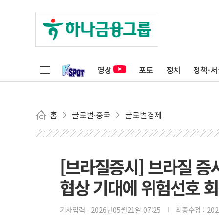
영상
포토
정치
정책·서
홈
글로벌·중국
글로벌경제
[브라질증시] 브라질 증
협상 기대에 위험선호 
기사입력 :
2026년05월21일 07:25
최종수정 :
20