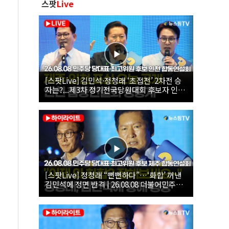
스팟
Live
[스팟Live] 김민석·정청래 ‘초접전’ 2차전 승
자는?...제3차 정기전국당원대회 후보자 인천
합동연설회 생중계 | 26.08.08
[스팟Live] 정청래 “뻔뻔하다”…‘화합’ 꺼낸
김민석에 정면 반격 | 26.08.08 더불어민주당
당대표·최고위원 후보 제주 합동연설회