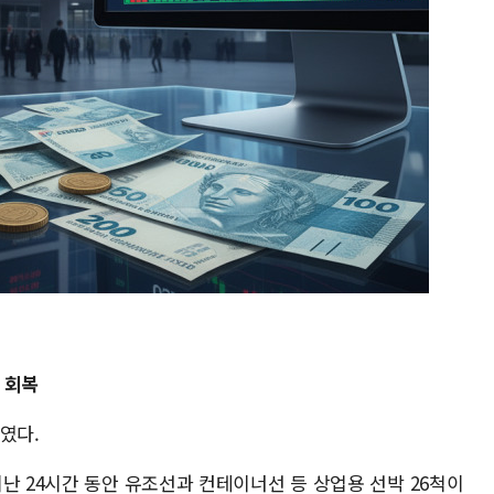
 회복
였다.
난 24시간 동안 유조선과 컨테이너선 등 상업용 선박 26척이