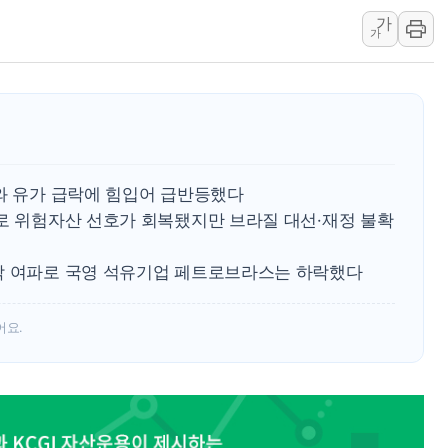
연일 폭염에 온열질환 
가
가
中 전방위 아파트 부양
인제 용대리 계곡서 수
동해시, 11~14일 '
강원 중·남부 동해안 
청양 밭에서 일하던 9
화와 유가 급락에 힘입어 급반등했다
폭염에 車 운전면허 기
세로 위험자산 선호가 회복됐지만 브라질 대선·재정 불확
락 여파로 국영 석유기업 페트로브라스는 하락했다
어요.