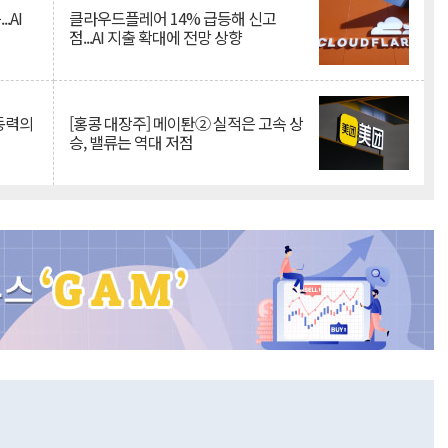
.AI
클라우드플레어 14% 급등해 신고
점...AI 지출 확대에 전망 상향
 동력의
[홍콩 대장주] 메이퇀② 실적은 고속 상
승, 밸류는 역대 저점