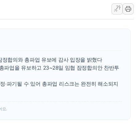
李대통령, 'ISA·주
가
'호우 특보' 경북 울진
가
주말 무더위·열대야
오세훈 "용산공원 주
충북 주말 무더위 지
10월 보완수사권 폐
한상협, 업계 개인정
 잠정합의와 총파업 유보에 감사 입장을 밝혔다
민주당, 오늘 제주·인천
 총파업을 유보하고 23~28일 임협 잠정합의안 찬반투
뉴욕증시, 고용 쇼크
정·파기될 수 있어 총파업 리스크는 완전히 해소되지
트럼프, 쿡 연준 이사
어요.