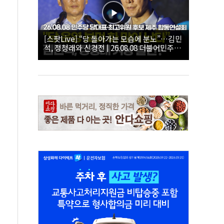
[스팟Live] “당 돌아가는 모습에 분노”…김민
석, 정청래와 신경전 | 26.08.08 더불어민주당
당대표·최고위원 후보 제주 합동연설회