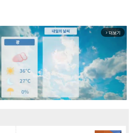
더보기
arrow_forward_ios
Mute