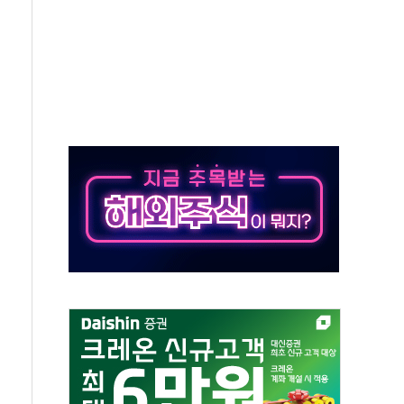
가누르기 방지법' 전면 재검토 지시
 시간당 20~30mm 강한 비...가뭄 해소될 듯
 지속…내륙 곳곳 소나기
택 검토, 민주당 스스로 원칙 뒤집는 것"
속…청주·진천 35도, 곳곳 소나기
지·공소청 출범…피해자들 '범죄 사각지대' 우려
보 보안 새판 짠다…'자율규제단체' 타진
 경선 발표...김민석 '재역전' vs 정청래 '격차 확대'
에 금리 인상 우려 후퇴…S&P500 최고치
 해임 재추진…"26일까지 의혹 소명" 요구