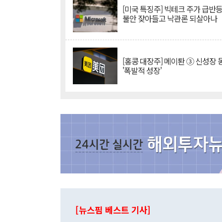
[미국 특징주] 빅테크 주가 급반등..
불안 잦아들고 낙관론 되살아나
[홍콩 대장주] 메이퇀 ③ 신성장
'폭발적 성장'
[뉴스핌 베스트 기사]