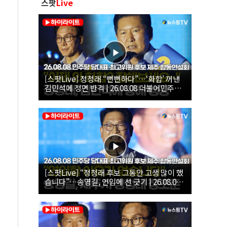
스팟
Live
[스팟Live] 정청래 “뻔뻔하다”…‘화합’ 꺼낸
김민석에 정면 반격 | 26.08.08 더불어민주당
당대표·최고위원 후보 제주 합동연설회
[스팟Live] “정청래 후보 그동안 고생 많이 했
습니다”…송영길, 연임에 선 긋기 | 26.08.08
더불어민주당 당대표·최고위원 후보 제주 합
동연설회