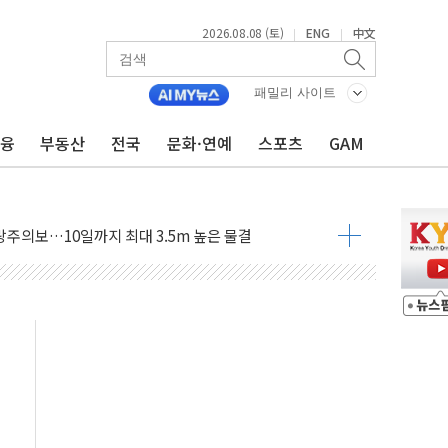
2026.08.08 (토)
ENG
中文
|
|
패밀리 사이트
금융
부동산
전국
문화·연예
스포츠
GAM
에 '뻔뻔' 받아친 정청래…제주 연설서 신경전 고조
 재검토 지시…與 "적극 환영"·野 "졸속 국정"
랑주의보…10일까지 최대 3.5m 높은 물결
 사망 23명…정부, 비상대응기구 가동
양, 수도 베이징도 부동산 규제 철폐
수위 상승으로 피서객 7명 고립…전원 구조
'별똥별 멍' 운영…페르세우스 유성우 관측
 시간당 50mm 이상 폭우…호우경보 발효
90대 숨져…온열질환 여부 조사
기능시험 오전 집중 편성…체감온도 38도 넘으면 중단