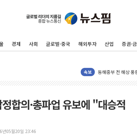
울
경제
사회
글로벌·중국
해외투자
산업
증권·
'화합' 꺼낸 김민석
李대통령, ISA 개편
동해중부 전 해상 풍
속보
연일 폭염에 온열질환
中 전방위 아파트 부
인제 용대리 계곡서 
잠정합의·총파업 유보에 "대승적
동해시, 11~14일 
강원 중·남부 동해안
청양 밭에서 일하던 
폭염에 車 운전면허 
26년05월20일 23:46