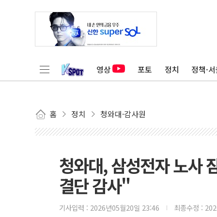
영상
포토
정치
정책·서
홈
정치
청와대·감사원
청와대, 삼성전자 노사 
결단 감사"
기사입력 :
2026년05월20일 23:46
최종수정 :
20