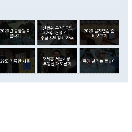
 사후 브리핑에서 정 장관이 언급한 '4자 회담'에 대해 "이상
이 늘어난 데다 전월 분기배당에 따른 기저효과로 배당지급이
 어떤 희망이라 하더라도 그건 아직 조율되지 않은 방법"이
6000만달러 흑자를 나타냈다. 금융계정 순자산은 6월 중 467
들께서 디스카운트해 주시면 좋겠다"고 선을 그었다. 정 장관
러 증가해 월간 기준 역대 최대 증가 폭을 기록했다. 종전 최대
아 블라디보스토크에서 열리는 '동방경제포럼(EEF)'을 언급하
월(369억9000만달러)을 넘어선 것이다. 직접투자에서는 내국
원에서 (참석을) 검토하고 있다"고 발언한 데 대해서도 조 장관
가 80억1000만달러, 외국인의 국내투자가 46억3000만달러
'선관위 특검' 국민
외교부의 몫"이라며 "아직 거기까지 진도가 나가지 않았다"고
2026년 동물원 여
2026 을지연습 준
. 증권투자에서는 외국인의 국내 주식 매도세가 이어졌다. 외
추천위 첫 회의…
름나기
비보고회
장관이 이날 소개한 대북 구상과 설명은 정부 내 조율을 거치지
주식 투자는 차익실현 매도 등의 영향으로 316억1000만달러
후보추천 절차 착수
서 문제가 있다. 특히 주적 표현 대체와 국호 사용, 9·19 군
(-310억5000만달러)에 이어 역대 최대 순매도 기록을 다시
 4자회담 추진 등은 통일부 장관이 결정할 사안이 아니어서 월
국인의 국내 채권투자는 세계국채지수(WGBI) 자금 유입에도
이 나오고 있다. 이 대통령은 정 장관의 업무보고를 듣고 난
도래 영향으로 증가 폭이 줄어든 52억9000만달러를 기록했
무보고에 발표했다고 승인난 건 아니다"라고 재차 확인했다. 정
오세훈 서울시장,
 해외 증권투자는 주식을 중심으로 35억6000만달러 증가했
39도 기록한 서울
폭염 날리는 물놀이
부동산 대토론회
통은 "정 장관의 발언 내용은 대부분 국가안전보장회의(NSC)
newspim.com
된 사안이 아닌 정 장관의 개인적 생각에 가깝다"며 "안보 관
이 정부의 공식 정책이 아닌 사안을 추진하겠다고 업무보고를
 면전에서 '국군통수권자가 나서야 한다'고 주장한 것은 심각
 5일 청와대 영빈관에서 열린 통일
 외교 안보 부처 업무보고에서 발언하고 있다. [사진=청와대]
장이 현 시점에서 이미 참고가 될 수 없는 과거의 경험 또는 사
식에 기반하고 있다는 것이다. 정 장관이 주장하는 구상은 급
 있는 북한의 전략과 한반도 및 국제 정세를 전혀 반영하지
 비판이 제기되고 있다. 정 장관이 "흘러간 선(先)비핵화만
현실을 바꾸지 못한다"고 언급한 것은 지금까지의 대북 접근
 있다. 북핵 위기 발발 이후 지금까지 모든 핵 협상에서 한국