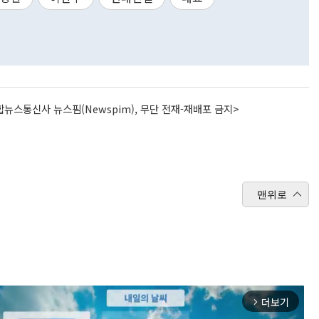
뉴스통신사 뉴스핌(Newspim), 무단 전재-재배포 금지>
맨위로
더보기
arrow_forward_ios