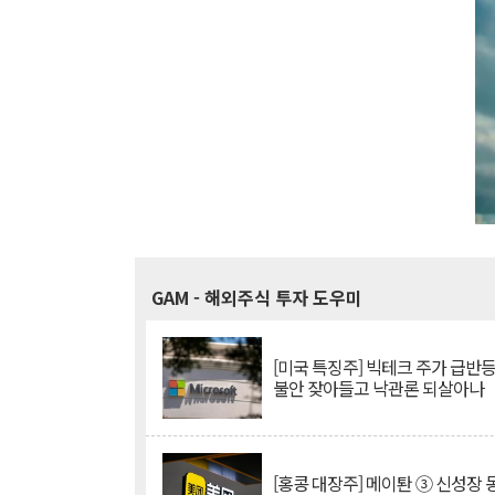
GAM
- 해외주식 투자 도우미
[미국 특징주] 빅테크 주가 급반등..
불안 잦아들고 낙관론 되살아나
[홍콩 대장주] 메이퇀 ③ 신성장