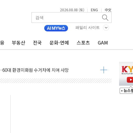
2026.08.08 (토)
ENG
中文
|
|
패밀리 사이트
금융
부동산
전국
문화·연예
스포츠
GAM
만지작…공습 한계·탄약 부족 현실화
 최대 50㎜ 폭우…강원 동해안 강한 비 어어져
…60대 환경미화원 수거차에 치여 사망
흉기 난동…60대 남성 2명 숨져
손해 보는 일 없게"…'결혼 페널티' 22개 과제 손본다
서 모터보트 전복…1명 사망·1명 실종
자 기림의 날 참석..."국제적 시민 연대로 목소리 내야"
질 중 실종 60대 나흘만에 숨진 채 발견
 흉기 살해 10대 아들 체포
 '뻔뻔' 받아친 정청래…제주 연설서 신경전 고조