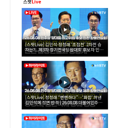
스팟
Live
[스팟Live] 김민석·정청래 ‘초접전’ 2차전 승
자는?...제3차 정기전국당원대회 후보자 인천
합동연설회 생중계 | 26.08.08
[스팟Live] 정청래 “뻔뻔하다”…‘화합’ 꺼낸
김민석에 정면 반격 | 26.08.08 더불어민주당
당대표·최고위원 후보 제주 합동연설회