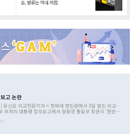
승, 밸류는 역대 저점
보고 논란
] 유신모 외교전문기자 = 청와대 영빈관에서 5일 열린 외교·
부 부처의 대통령 업무보고에서 정동영 통일부 장관의 '한반도
 구상'과 업무보고 발언이 논란을 빚고 있다. 이날 정 장관의
10
정부 내 조율을 거치지 않은 사안을 정책으로 추진하겠다고 공
는가 하면 사실 관계에 맞지 않은 설명도 있었다. 이재명 대통