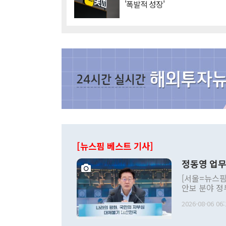
'폭발적 성장'
[뉴스핌 베스트 기사]
정동영 업무
[서울=뉴스핌
안보 분야 정
평화공존 발전
2026-08-06 06:
발언 중에는 
언한 것이 있