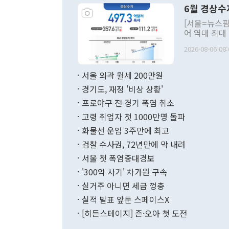
령은 공개적으
6월 경상수
주의적 희망에
관의 대북 정
[서울=뉴스핌
관 부처 장관
어 역대 최대
관의 무리한 
출 호조로 월
다. [정동영 통일부 장관이 지난달 23일 오후 서울 종로구 정부서울청사에
2026-08-06 08:
료=한국은행] 한국은행이 6일 발표한 '2026년 6월 국제수지(잠정)'에
서 취임 1주년 
면 지난 6월
부 장관 권한
1000만달러
서울 외곽 월세 200만원
발전 구상'을
이에 따라 올
적 갈등 해결
경기도, 재정 '비상 상황'
했다. 경상수
결과 혐오의 
9000만달러
프로야구 전 경기 폭염 취소
년간의 CVI
지 기준 상품
고령 취업자 첫 1000만명 돌파
무너졌다고도 
며 월간 기준
현실을 바꾸는
달러로 38.
화물선 운임 3주만에 최고
를 평화 체제
196.9% 급
검찰 수사권, 72년만에 막 내려
함께 4자 대
수출은 160
지만 이 대통
서울 첫 폭염중대경보
(18.6%) 
화공존 정책이
했다. 통관 기
'300억 사기' 차가원 구속
다"고 지적했
(16.4%)
투리가 잡혀 
실거주 아니면 세금 껑충
월(-10억9
쁜 상황이 초
증가와 유류할
실적 발표 앞둔 스페이스X
9·19 군사
기록했지만 
[히든스테이지] 즌·오아 첫 도전
"우리의 선의
로 전환됐다.
으로 약간의 의문
를 기록해 전