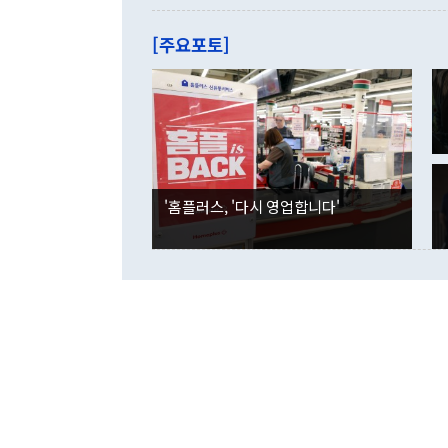
관은 업무보고
는 배당수입
주의에 근거한
줄면서 25억
[주요포토]
라며 "여러분
억1000만달
이 9월 러시
였던 올해 3
며 "정부 차
인의 해외투자
은 "그것은 
각각 증가했다
잘랐다. 정 
국인의 국내 
않았다는 점에
감소하며 전월
사합의 복원,
경신했다. 외
권이라는 지적
분기 말 만기
뒤 "여기 업
다. 내국인의
'홈플러스, '다시 영업합니다'
부의 한 소식
다. eoyn2@
를 거쳐 결정
련 부처 장관
하고 대통령의
한 문제"라고 지적했다. 이재명 대통령이
외교 국방 등
2026.08.05 ◆시대착오적 접근, 대북 인식 오류 더욱 문제인 것은 정 장관
의 이같은 주
실과 다른 인
격히 변화하고
못하고 있다는
되뇌는 것은 
법을 호도하고