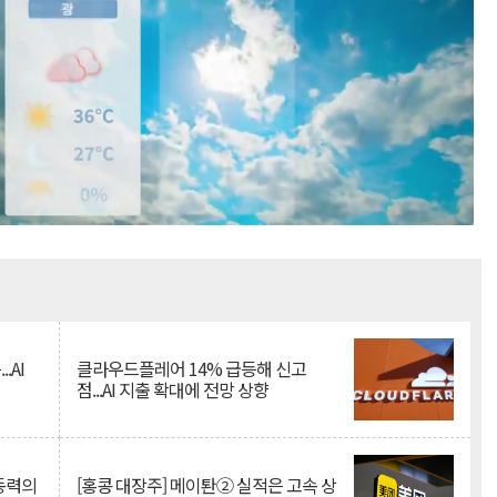
Mute
.AI
클라우드플레어 14% 급등해 신고
점...AI 지출 확대에 전망 상향
 동력의
[홍콩 대장주] 메이퇀② 실적은 고속 상