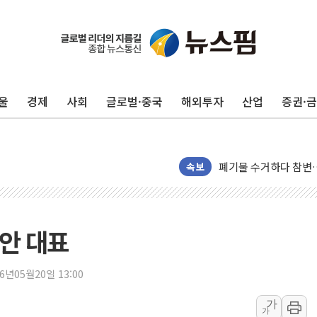
울
경제
사회
글로벌·중국
해외투자
산업
증권·
美, 이란전 출구전략 
강릉·동해·삼척 시간당
폐기물 수거하다 참변
속보
서울 중랑구 주택가서 
李대통령 "결혼 때문에 
여수 오동도 인근 해상
안 대표
추미애, '위안부' 피해
인천 선재도 갯벌서 해루
26년05월20일 13:00
인천서 말다툼 중 어머니
'화합' 꺼낸 김민석에
가
가