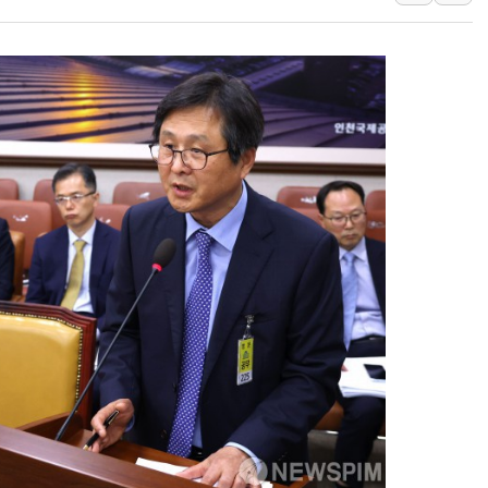
李대통령, ISA 개편 
동해중부 전 해상 풍랑
연일 폭염에 온열질환 
中 전방위 아파트 부양
인제 용대리 계곡서 수
동해시, 11~14일 '
강원 중·남부 동해안 
청양 밭에서 일하던 9
폭염에 車 운전면허 기
李대통령, 'ISA·주가