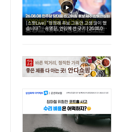
[스팟Live] “정청래 후보 그동안 고생 많이 했
습니다”…송영길, 연임에 선 긋기 | 26.08.08
더불어민주당 당대표·최고위원 후보 제주 합
동연설회