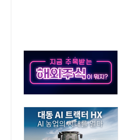
재검토 지시…與 "적극 환영"·野 "졸속 국정"
주의보…10일까지 최대 3.5m 높은 물결
사망 23명…정부, 비상대응기구 가동
, 수도 베이징도 부동산 규제 철폐
위 상승으로 피서객 7명 고립…전원 구조
별똥별 멍' 운영…페르세우스 유성우 관측
시간당 50mm 이상 폭우…호우경보 발효
0대 숨져…온열질환 여부 조사
능시험 오전 집중 편성…체감온도 38도 넘으면 중단
누르기 방지법' 전면 재검토 지시