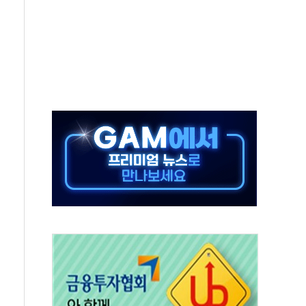
버리지 위험수위…숨은 차입이 더 큰 변수"
대응 1단계 진압 중
야, 경쟁상대 中과 비교해야"
하는 '선봉'의 대민 봉사
미사일 1발 발사… 올해 10번째·42일 만 도발
 새 안보 위기… 반군·마약카르텔이 습득해 전투 활용
어선 구조
무해한 표면 부식 물질"
분만에 진화...외국인 노동자 숨져