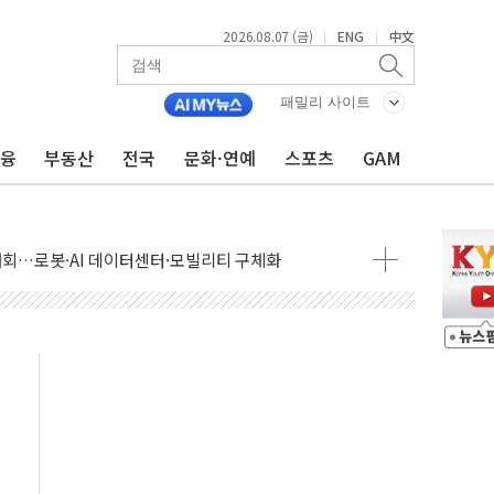
2026.08.07 (금)
ENG
中文
|
|
패밀리 사이트
금융
부동산
전국
문화·연예
스포츠
GAM
 상승… "2분기 기업 순이익 21% 증가" 전망
 나토 회원국 공격 검토… 거짓 깃발 작전"
재회…로봇·AI 데이터센터·모빌리티 구체화
·아이온큐·도어대시↑ VS 샌디스크·피그마·앱러빈↓
 반대…상법·자본시장법 개정 논의"
 차익실현 속 혼조세...웨스턴디지털·샌디스크↓
에 긴급 안보 점검회의
호르무즈 재개방 기대에 강세
조까지, 상승...호실적 보고 기업 상승세 뚜렷
인 '사파리' 공격… 시민들 공포감 극대화 전략
' 임시 주총 기대감에 홀로 상한가…마진 잔액은 사상 최고