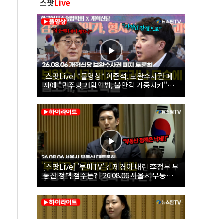
스팟
Live
[스팟Live] *풀영상* 이준석, 보완수사권 폐
지에 "민주당 개악입법, 불안감 가중시켜"｜
26.08.06 개혁신당 보완수사권 폐지 토론회
[스팟Live] '투미TV' 김제경이 내린 李정부 부
동산 정책 점수는? | 26.08.06 서울시 부동산
대토론회