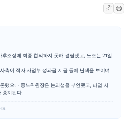
가
'월가의 황제' 다이먼 "금융시장 레
가
양주 섬유염색공장서 화재 1명 중상…
김정관 산업부 장관 "주 52시간 손봐
해군 1함대 창설 80주년…지역과 함께
[3보] 북, 원산서 동해로 단거리 탄도
우크라 드론 전술, 중남미 콜롬비아에
사후조정에 최종 합의하지 못해 결렬됐고, 노조는 21일
동해해경, 독도 해상서 부유물 감긴 
주한미군 "오산기지 누출, 백린 아닌 
사측이 적자 사업부 성과급 지급 등에 난색을 보이며
구미 폐염산처리업체서 불 2시간30여
론됐으나 중노위원장은 논의설을 부인했고, 파업 시
 중지된다.
어요.