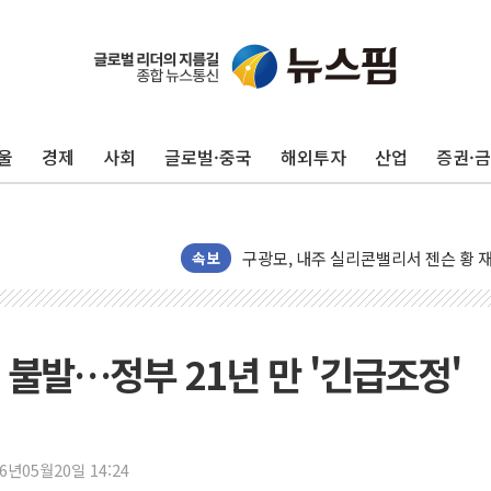
울
경제
사회
글로벌·중국
해외투자
산업
증권·
유럽증시, 견조한 실적 소화하며 대부분
리투아니아 국방 "러, 우크라 드론으로
구광모, 내주 실리콘밸리서 젠슨 황 
뉴욕증시 개장 전 특징주...모더나
속보
김정관 장관 "영업이익 N% 성과급
뉴욕증시 프리뷰, 미 주가선물 AI주
청와대, 북한 단거리 탄도미사일 발사
 불발…정부 21년 만 '긴급조정'
금값 7주 만에 최고…美 고용 둔화·
[인도증시] 중동 긴장 완화에 실적 호
러, 1인칭시점 드론으로 우크라 민간
26년05월20일 14:24
[베트남 증시] 지수 하락 속 'DGC