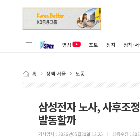
영상
포토
정치
정책·서
홈
정책·서울
노동
삼성전자 노사, 사후조정
발동할까
기사입력 :
2026년05월20일 12:25
최종수정 :
20