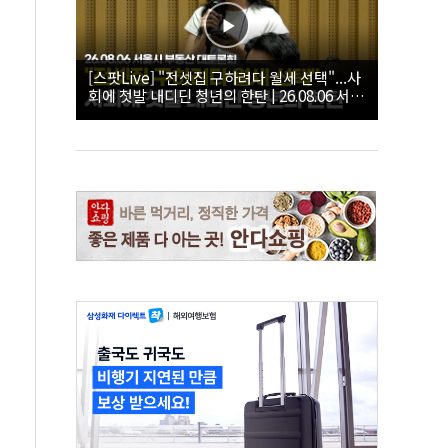
[스팟Live] "전셋집 구하려다 월세 선택"...사
회에 첫발 내디딘 청년의 한탄 | 26.08.06 서울
시 부동산 대토론회