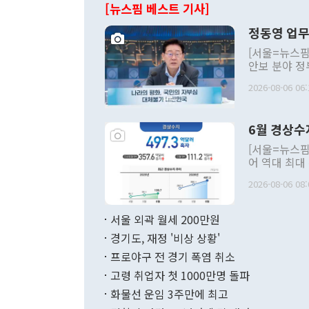
[뉴스핌 베스트 기사]
정동영 업무
[서울=뉴스핌
안보 분야 정
평화공존 발전
2026-08-06 06:
발언 중에는 
언한 것이 있
령은 공개적으
6월 경상수
주의적 희망에
관의 대북 정
[서울=뉴스핌
관 부처 장관
어 역대 최대
관의 무리한 
출 호조로 월
다. [정동영 통일부 장관이 지난달 23일 오후 서울 종로구 정부서울청사에
2026-08-06 08:
료=한국은행] 한국은행이 6일 발표한 '2026년 6월 국제수지(잠정)'에
서 취임 1주년 
면 지난 6월
부 장관 권한
1000만달러
서울 외곽 월세 200만원
발전 구상'을
이에 따라 올
적 갈등 해결
경기도, 재정 '비상 상황'
했다. 경상수
결과 혐오의 
9000만달러
프로야구 전 경기 폭염 취소
년간의 CVI
지 기준 상품
고령 취업자 첫 1000만명 돌파
무너졌다고도 
며 월간 기준
현실을 바꾸는
달러로 38.
화물선 운임 3주만에 최고
를 평화 체제
196.9% 급