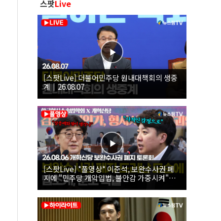
스팟
Live
[스팟Live] 더불어민주당 원내대책회의 생중
계｜26.08.07
[스팟Live] *풀영상* 이준석, 보완수사권 폐
지에 "민주당 개악입법, 불안감 가중시켜"｜
26.08.06 개혁신당 보완수사권 폐지 토론회