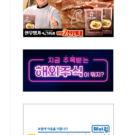
가 완화 불확실성에 1.2% 하락 마감
오늘 부동산 2차 회의 外
트래블카드'…휴가철 넘어 장기 고객 묶는다
모델 발탁… 부산 광안서 약국 팝업스토어 운영
15% 관세…한국 등엔 '합산 상한' 적용
 미 국채금리·달러 동반 상승…시장, 美 고용지표 촉각
단' 행정명령 서명…출생시민권 제한 재시동
것"…군수품 부족설 일축 "막대한 무기 보유"
적 방어…다음 과제는 '외형 확대'
해협 통항 제한 검토에 유가 3% 급등…금값 보합