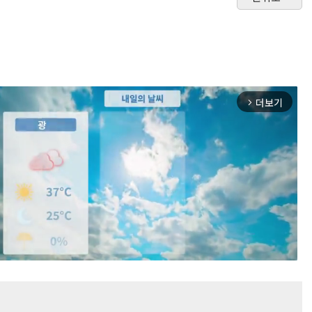
더보기
arrow_forward_ios
Mute