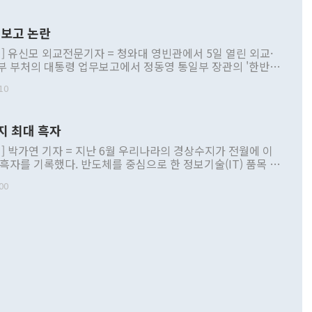
보고 논란
] 유신모 외교전문기자 = 청와대 영빈관에서 5일 열린 외교·
부 부처의 대통령 업무보고에서 정동영 통일부 장관의 '한반도
 구상'과 업무보고 발언이 논란을 빚고 있다. 이날 정 장관의
10
정부 내 조율을 거치지 않은 사안을 정책으로 추진하겠다고 공
는가 하면 사실 관계에 맞지 않은 설명도 있었다. 이재명 대통
로 신중을 기해 달라고 경고했고, 조현 외교부 장관은 '이상
지 최대 흑자
 근거한 비현실적 구상'이라는 비판을 내놨다. 그동안 정 장
책 관련 발언이 물의를 빚은 적은 여러 번 있지만 대통령과 유
] 박가연 기자 = 지난 6월 우리나라의 경상수지가 전월에 이
이 공개적으로 부정적 입장을 표명한 것은 이례적이다. 정 장
 흑자를 기록했다. 반도체를 중심으로 한 정보기술(IT) 품목 수
대북 접근법과 월권을 제어해야 한다는 목소리도 높아지고 있
간 상품수출이 처음으로 1000억달러를 넘어선 영향이다. [자
00
 따르
기자간담회를 하고 있다. [사진=통일부] 2026.07.23 ◆통일
 경상수지는 497억3000만달러 흑자로 집계됐다. 전월(386억
 넘어선 주장 정 장관은 이날 업무보고에서 '한반도 평화공존
)에 이어 두 달 연속 월간 기준 역대 최대 기록을 갈아치웠다.
 설명하면서 이재명 정부 2년차 핵심 과제로 상호 존중·평화
해 상반기 누적 경상수지 흑자는 1910억1000만달러를 기록
·핵 없는 한반도 등 3대 기본 방향을 제시했다. 정 장관은 "대
지 흑자를 견인한 것은 상품수지다. 6월 상품수지는 478억
언어는 멈춰야 한다"면서 주적 용어 대체를 주장했다. 지난 25
 흑자를 기록하며 전월에 이어 역대 최대를 다시 썼다. 국제수
D(완전하고 검증가능하며 되돌릴 수 없는 비핵화) 구도는 이미
수출은 1123억7000만달러로 전년 동월 대비 84.5% 증가하
했다. 또 "현 시점에서 흘러간 선(先)비핵화만 되뇌는 것은
 처음으로 1000억달러를 넘어섰다. 상품수입은 644억8000만
 데 힘이 되지 않는다"고 주장했다. 정 장관은 또 "정전 체제
6% 늘었다. 통관 기준으로는 반도체 수출이 전년 동월 대비
로 바꾸는 논의에 착수하겠다"면서 "북·미 정상회담 견인과
증했고 컴퓨터·주변기기(SSD)는 282.7% 증가했다. IT 품목