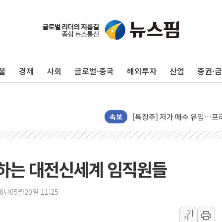
울
경제
사회
글로벌·중국
해외투자
산업
증권·
폭염에 하루 온열질환자 208
세븐일레븐, 쿠팡이츠와 손잡
[특징주] 저가 매수 유입…프
속보
이란 협상단장, 트럼프 'TACO
오뚜기, '2026 오뚜기몰 대
네이버, AI 투자로 숨 고르
하는 대전신세계 임직원들
카카오스타일 지그재그, '직잭
풀무원푸드앤컬처, 인천공항서
26년05월20일 11:25
애경산업, 서울시 취약계층 위
중기부, 떡국·떡볶이떡 제조업 
가
가