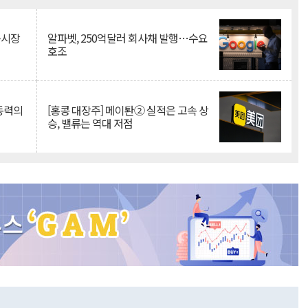
측시장
알파벳, 250억달러 회사채 발행…수요
호조
 동력의
[홍콩 대장주] 메이퇀② 실적은 고속 상
승, 밸류는 역대 저점