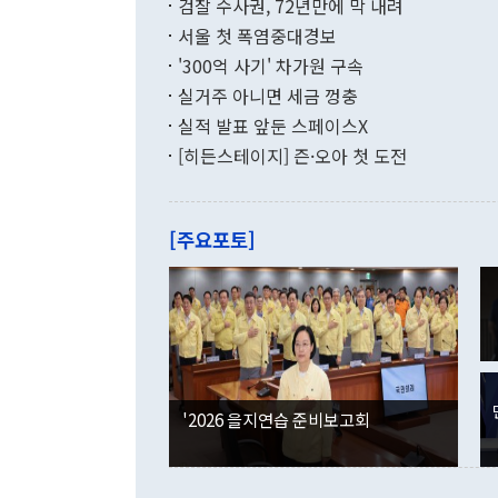
검찰 수사권, 72년만에 막 내려
함께 4자 대
수출은 160
지만 이 대통
서울 첫 폭염중대경보
(18.6%) 
화공존 정책이
했다. 통관 기
'300억 사기' 차가원 구속
다"고 지적했
(16.4%)
투리가 잡혀 
실거주 아니면 세금 껑충
월(-10억9
쁜 상황이 초
증가와 유류할
실적 발표 앞둔 스페이스X
9·19 군사
기록했지만 
[히든스테이지] 즌·오아 첫 도전
"우리의 선의
로 전환됐다.
으로 약간의 의문
를 기록해 전
관은 업무보고
는 배당수입
주의에 근거한
줄면서 25억
[주요포토]
라며 "여러분
억1000만달
이 9월 러시
였던 올해 3
며 "정부 차
인의 해외투자
은 "그것은 
각각 증가했다
잘랐다. 정 
국인의 국내 
않았다는 점에
감소하며 전월
사합의 복원,
경신했다. 외
권이라는 지적
분기 말 만기
뒤 "여기 업
다. 내국인의
'2026 을지연습 준비보고회
부의 한 소식
다. eoyn2@
를 거쳐 결정
련 부처 장관
하고 대통령의