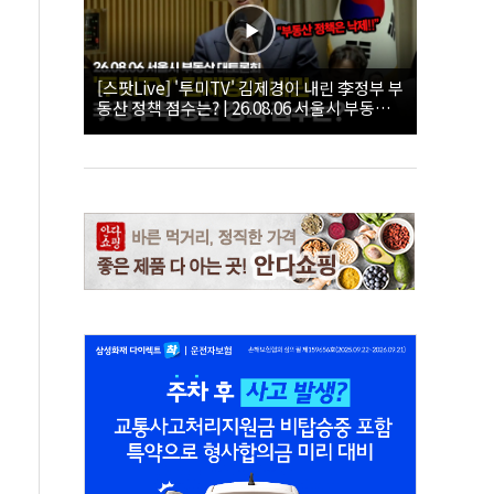
[스팟Live] '투미TV' 김제경이 내린 李정부 부
동산 정책 점수는? | 26.08.06 서울시 부동산
대토론회