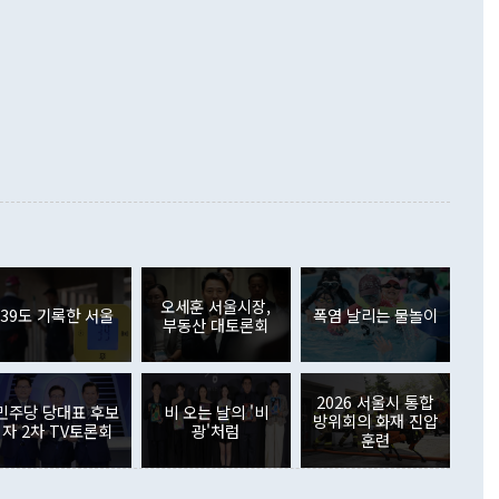
화의 동력을 확보하기 위해 최선을 다할 것"이라고 말했다. 하
.4% 늘었으며 비IT 품목도 ▲석유제품(47.5%) ▲화공품
령은 정 장관의 구상에 대부분 제동을 걸었다. 이 대통령은 "평
▲철강제품(17.9%) ▲승용차(6.1%) 등을 중심으로 18.6% 증가
 정치적으로 악용되는 측면이 있다"며 "많이 조심하셔야 한
준 수입은 ▲원자재(30.5%) ▲자본재(35.3%) ▲소비재
다. 북한을 다른 이름으로 불러야 한다는 주장에는 "표현에 꼬
가 모두 늘었다. 서비스수지는 12억9000만달러 적자를 기록해 전
정쟁으로 휘몰아 들어가면 원래 하고자 했던 데에서 오히려 나
000만달러)보다 적자 폭이 확대됐다. 여행수지는 외국인 입국자
래될 수 있다"고 경고했다. 이 대통령은 남북 신뢰 구축을 위해
증료 인상 등에 따른 출국자 감소로 4억4000만달러 흑자를
합의를 선제적으로 복원해야 한다는 정 장관의 주장에 대해서도
지식재산권사용료수지는 전월 흑자에서 4억4000만달러 적자
대로 하는 게 과연 한반도의 평화와 안정에 플러스냐, 결론적
 본원소득수지는 배당소득을 중심으로 32억7000만달러 흑자
이 들 때도 있다"며 부정적으로 반응했다. 조현 외교부 장
월(21억7000만달러)보다 흑자 폭이 확대됐다. 배당소득수지
 사후 브리핑에서 정 장관이 언급한 '4자 회담'에 대해 "이상
이 늘어난 데다 전월 분기배당에 따른 기저효과로 배당지급이
 어떤 희망이라 하더라도 그건 아직 조율되지 않은 방법"이
6000만달러 흑자를 나타냈다. 금융계정 순자산은 6월 중 467
들께서 디스카운트해 주시면 좋겠다"고 선을 그었다. 정 장관
러 증가해 월간 기준 역대 최대 증가 폭을 기록했다. 종전 최대
아 블라디보스토크에서 열리는 '동방경제포럼(EEF)'을 언급하
월(369억9000만달러)을 넘어선 것이다. 직접투자에서는 내국
원에서 (참석을) 검토하고 있다"고 발언한 데 대해서도 조 장관
가 80억1000만달러, 외국인의 국내투자가 46억3000만달러
외교부의 몫"이라며 "아직 거기까지 진도가 나가지 않았다"고
오세훈 서울시장,
. 증권투자에서는 외국인의 국내 주식 매도세가 이어졌다. 외
39도 기록한 서울
폭염 날리는 물놀이
부동산 대토론회
장관이 이날 소개한 대북 구상과 설명은 정부 내 조율을 거치지
주식 투자는 차익실현 매도 등의 영향으로 316억1000만달러
서 문제가 있다. 특히 주적 표현 대체와 국호 사용, 9·19 군
(-310억5000만달러)에 이어 역대 최대 순매도 기록을 다시
 4자회담 추진 등은 통일부 장관이 결정할 사안이 아니어서 월
국인의 국내 채권투자는 세계국채지수(WGBI) 자금 유입에도
이 나오고 있다. 이 대통령은 정 장관의 업무보고를 듣고 난
도래 영향으로 증가 폭이 줄어든 52억9000만달러를 기록했
2026 서울시 통합
무보고에 발표했다고 승인난 건 아니다"라고 재차 확인했다. 정
민주당 당대표 후보
비 오는 날의 '비
 해외 증권투자는 주식을 중심으로 35억6000만달러 증가했
방위회의 화재 진압
자 2차 TV토론회
광'처럼
통은 "정 장관의 발언 내용은 대부분 국가안전보장회의(NSC)
newspim.com
훈련
된 사안이 아닌 정 장관의 개인적 생각에 가깝다"며 "안보 관
이 정부의 공식 정책이 아닌 사안을 추진하겠다고 업무보고를
 면전에서 '국군통수권자가 나서야 한다'고 주장한 것은 심각