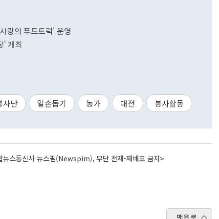
'사랑의 푸드트럭' 운영
' 개최
봉사단
일손돕기
농가
대전
봉사활동
뉴스통신사 뉴스핌(Newspim), 무단 전재-재배포 금지>
맨위로