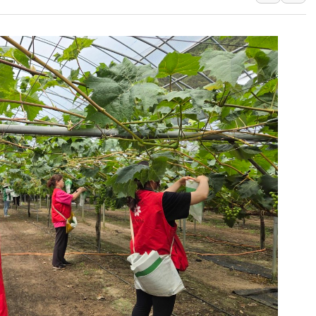
[브라질증시] 금리 인하에도 추
[뉴스핌 이 시각 PICK] 李, 
카드사 고객 유입 창구 된 '
제나벨, 배우 공승연 브랜드 
트럼프, 폴리실리콘·태양광에 
[채권/외환] 국제유가 급등에
트럼프, '원정출산 시민권 차
트럼프 "이란전 조만간 끝날 
현대리바트, 원가 개선으로 실
[금/유가] 이란의 호르무즈 