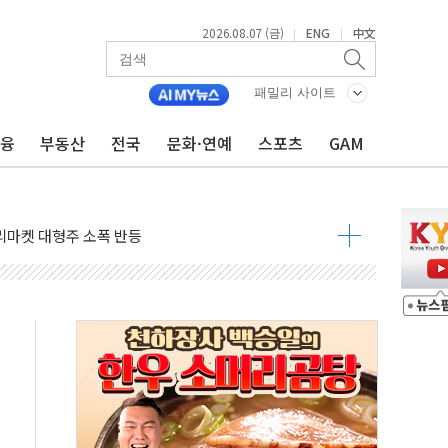
2026.08.07 (금)
ENG
中文
|
|
패밀리 사이트
금융
부동산
전국
문화·연예
스포츠
GAM
명…누적 사망자 23명·가축 83만마리 폐사
고 퀵커머스 확대
리마켓 대형주 소폭 반등
' 조롱 "쇼외교...더 이상 필요 없다"
잔치' …경품·할인 혜택 풍성
기…매출 16% 늘고 영업이익은 제자리
뷰티 페스타'…최대 91% 할인
 '팔도음식대전'
해 53억원 상당 통큰 기부
'생계형 적합업종' 재지정...5년 더 보호