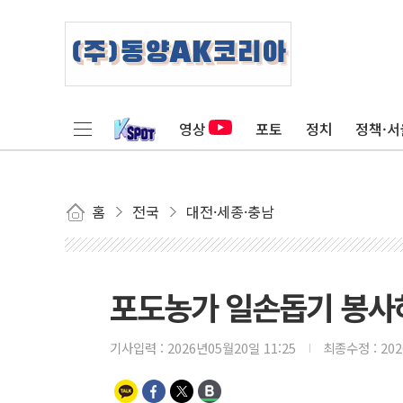
영상
포토
정치
정책·서
홈
전국
대전·세종·충남
포도농가 일손돕기 봉사
기사입력 :
2026년05월20일 11:25
최종수정 :
20