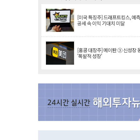
[미국 특징주] 드래프트킹스, 예
공세 속 이익 기대치 미달
[홍콩 대장주] 메이퇀 ③ 신성장
'폭발적 성장'