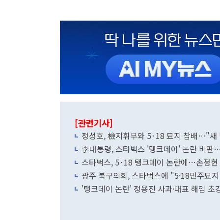
[관련기사]
정성호, 檢지휘부와 5·18 묘지 참배…"새
李대통령, 스타벅스 '탱크데이' 논란 비판
스타벅스, 5·18 탱크데이 논란에…손정현 
광주 북구의회, 스타벅스에 "5·18민주묘
'탱크데이 논란' 정용진 사과·대표 해임