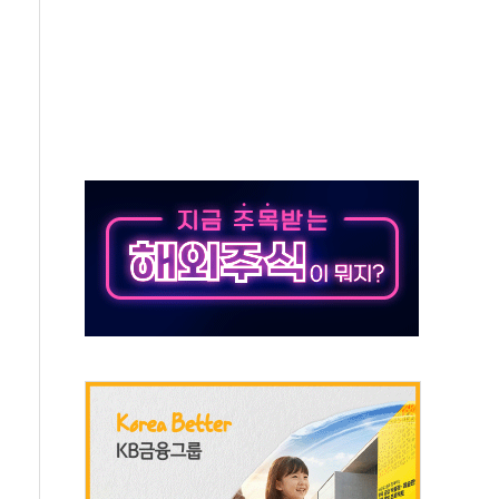
개…"재무구조 개편"
열질환 보장…폭염기 신속 보상 강화
 진단 분야 독점 라이선스 계약"
11' 캐나다 IND 신청
 군 장병 금융교육·전역 지원 협약
보험' 6개월 배타적사용권 획득
 상폐 위기…관리종목 우려 지정예고 총 63개
경쟁률… 실수요자 관심