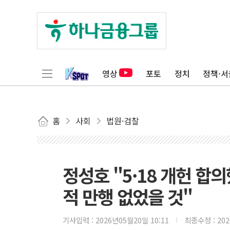
영상
포토
정치
정책·서
홈
사회
법원·검찰
정성호 "5·18 개헌 합
적 만행 없었을 것"
기사입력 :
2026년05월20일 10:11
최종수정 :
20