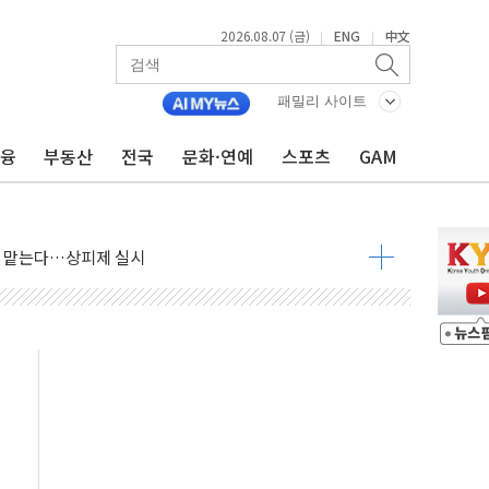
2026.08.07 (금)
ENG
中文
|
|
패밀리 사이트
금융
부동산
전국
문화·연예
스포츠
GAM
사우디 동시 공격… 위기 고조되는 또 다른 중동 화약고
들도 특별식으로 여름나기 [뉴스핌 줌인]
 못 맡는다…상피제 실시
X 지분 일부 매각
...최소 7명 사망
중대경보 해제…누적 온열질환자 2872명
.李 부동산 세제안에 與 내부서 '총선·대선 직격탄' 우려
아울렛' 건립 '본궤도'
안동·의성 특별재난지역 선포
 휘두른 30대 세입자…경찰, 현행범 체포
억원