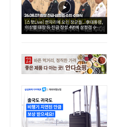
[스팟Live] 한자리에 모인 장군들...李대통령,
이상렬 대장 등 진급 장성 4명에 삼정검 수치
직접 수여｜26.08.07 장성 진급·삼정검 수치
수여식