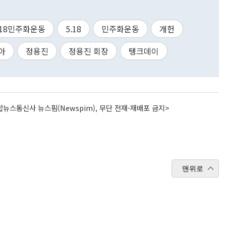
518민주화운동
5.18
민주화운동
개헌
아
정용진
정용진 회장
탱크데이
뉴스통신사 뉴스핌(Newspim), 무단 전재-재배포 금지>
맨위로