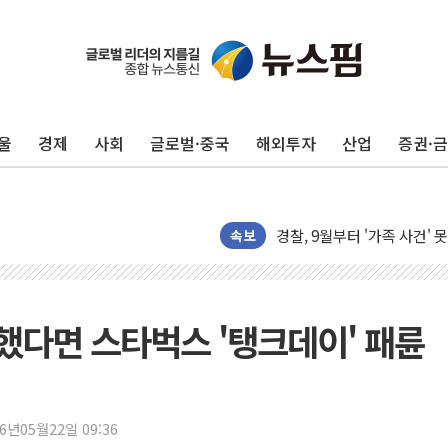
울
경제
사회
글로벌·중국
해외투자
산업
증권·
후티 반군, 예멘 정부군과 
42.5도 역대급 폭염…동물
경찰, 9월부터 '가족 사건'
포스코홀딩스, 포스코인터·D
속보
태국 학교서 중학생 총기 난사
40.2도 찍은 서울 등 폭염
"文정부 악몽 재현 안돼"..
의했다면 스타벅스 '탱크데이' 패륜
신세계사이먼 '대구 프리미엄 
李대통령, 호우 피해 경북 
'변기 수리' 집주인에게 흉기
26년05월22일 09:36
워트, 상반기 영업이익 30