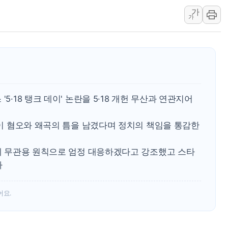
가
프롬바이오, 10일 거래 재
가
NH농협생명, 농작업 중 온
아바코, 2분기 매출 120억원
랩지노믹스 "디엑솜과 美 암
보로노이, 폐암 치료제 'VRN
푸본현대생명, 육군 3군단과
5·18 탱크 데이' 논란을 5·18 개헌 무산과 연관지어
교보생명, '교보K-맞춤건강
벼랑 끝 선 '동전주' 무더기
무산이 혐오와 왜곡의 틈을 남겼다며 정치의 책임을 통감한
1순위보다 낮은 특별공급 
위에 무관용 원칙으로 엄정 대응하겠다고 강조했고 스타
다
어요.