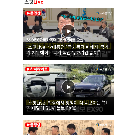
스팟
Live
[스팟Live] 李대통령 "국가폭력 피해자, 국가
가 치유해야…국가 책임 유효기간 없어"｜
26.08.07 국가폭력 피해자 위로 오찬
[스팟Live] 일상에서 장점이 더 돋보이는 '전
기 패밀리 SUV' 볼보 EX90