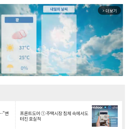
더보기
arrow_forward_ios
Mute
…"변
프론트도어 ① 주택시장 침체 속에서도
터진 호실적