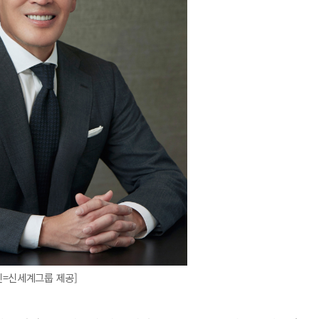
진=신세계그룹 제공]