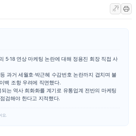
가
[AI MY 뉴스] 뉴욕 반도체주 프리뷰...美 고용 쇼크에 반도
가
뉴욕증시 프리뷰, 美 고용 쇼크에 금리 인상 우려 후퇴…나
[종합] 美 7월 고용 2만3000명 감소 '쇼크'…9월 금리 인
[사진] 이슬람 수니파 3개국, 공동방위협정 체결
뉴욕증시 개장 전 특징주...아틀라시안·클라우드플레어
보훈부, 미 DPAA와 MOU… "6·25 미군 실종자 7359명
 5·18 연상 마케팅 논란에 대해 정용진 회장 직접 사
트럼프 "금리 내려야"…파월 때와 달리 워시엔 톤 낮춰
특정 정치인 측근 포항시 정책특보 내정설...포항시 '시끌'
' 등 과거 세월호·박근혜 수감번호 논란까지 겹치며 불
李 "해남 태양광, 대한민국 다음 100년 밑거름…수도권 집
바이백 조항 우려에 직면했다.
복되는 역사 희화화를 계기로 유통업계 전반의 마케팅
점검해야 한다고 지적했다.
어요.