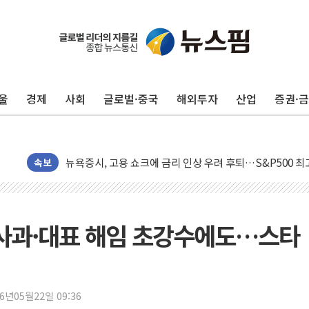
울
경제
사회
글로벌·중국
해외투자
산업
증권·
민주, 오늘 제주·인천 경선 결과 발표...'김민석 재역전 vs
한상협, 업계 개인정보 보안 새판 짠다…'자율규제단체' 
뉴욕증시, 고용 쇼크에 금리 인상 우려 후퇴…S&P500 
속보
트럼프, 쿡 연준 이사 해임 재추진…"26일까지 의혹 소명"
유럽증시, 美 고용 예상 밖 부진에 연준 금리 인상 가능성 
미 연준 매파 기세 꺾이나…고용 감소에 9월 동결 전망 우
 사과·대표 해임 초강수에도…스타
[종합] 이슬람 수니파 3국, '공동방위협정' 체결… 이스라
트럼프, 백신·자폐증 행정명령 검토…"이르면 다음 주"
美 항소법원, 백악관 무도회장 공사 중단 명령…트럼프 제
이란 핵심 원유 수출항 '하르그섬', 최근 1주일 이상 '올스
26년05월22일 09:36
美 고용 쇼크에 엔화 장중 급등…시장은 "또 개입했나" 촉