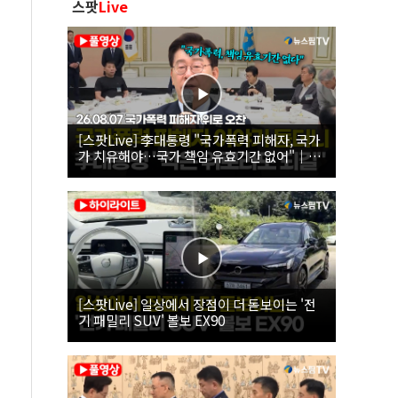
스팟
Live
[스팟Live] 李대통령 "국가폭력 피해자, 국가
가 치유해야…국가 책임 유효기간 없어"｜
26.08.07 국가폭력 피해자 위로 오찬
[스팟Live] 일상에서 장점이 더 돋보이는 '전
기 패밀리 SUV' 볼보 EX90