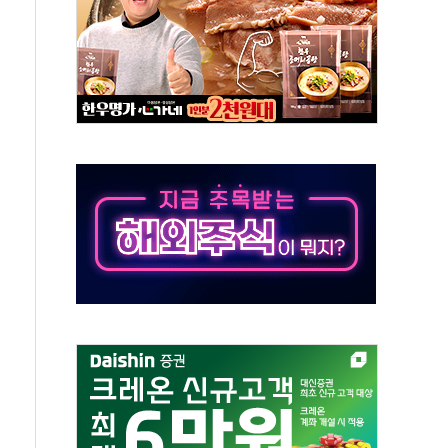
체주 '활짝'
스닥 선물 1%대 상승
상 기대 후퇴
·태양광주↑ VS 트레이드데스크·웬디스↓
 끝까지 찾겠다"
중 완화 전환점"