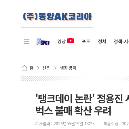
영상
포토
정치
정책·서
홈
산업
생활경제
'탱크데이 논란' 정용진
벅스 불매 확산 우려
기사입력 :
2026년05월19일 14:35
최종수정 :
20