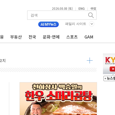
2026.08.08 (토)
ENG
中文
|
|
패밀리 사이트
금융
부동산
전국
문화·연예
스포츠
GAM
 정청래 격차 확대'
타진
최고치
 요구
낮아지며 상승… STOXX 600 지수는 나흘 연속 최고치
세
엘·이란 위협에 맞설 자체 억지력 강화
동
톱'… 美 해상봉쇄 영향
각