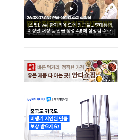
[스팟Live] 한자리에 모인 장군들...李대통령,
이상렬 대장 등 진급 장성 4명에 삼정검 수치
직접 수여｜26.08.07 장성 진급·삼정검 수치
수여식