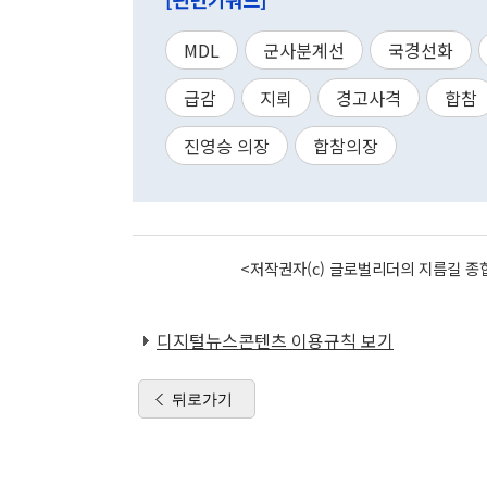
MDL
군사분계선
국경선화
급감
지뢰
경고사격
합참
진영승 의장
합참의장
<저작권자(c) 글로벌리더의 지름길 종합
디지털뉴스콘텐츠 이용규칙 보기
뒤로가기