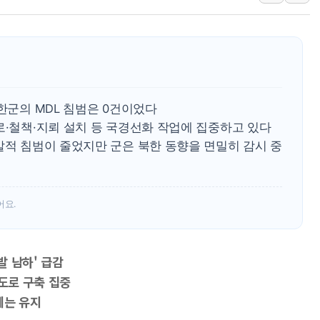
[3보] 북, 원산서 동해로 단거리 탄도
우크라 드론 전술, 중남미 콜롬비아에
동해해경, 독도 해상서 부유물 감긴 
주한미군 "오산기지 누출, 백린 아닌 
구미 폐염산처리업체서 불 2시간30여
북한군의 MDL 침범은 0건이었다
해군과 함께하는 '불금전파, 송정' 시
로·철책·지뢰 설치 등 국경선화 작업에 집중하고 있다
발적 침범이 줄었지만 군은 북한 동향을 면밀히 감시 중
어요.
발 남하' 급감
술도로 구축 집중
세는 유지