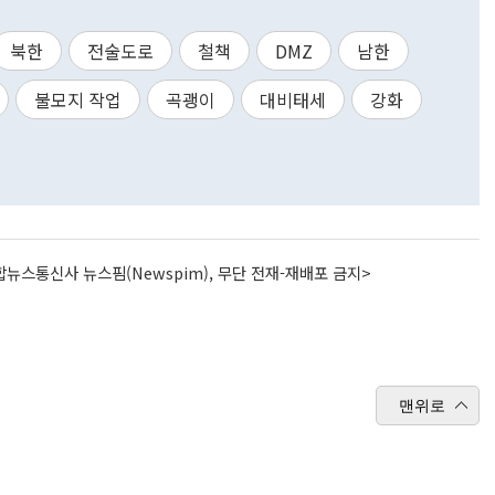
북한
전술도로
철책
DMZ
남한
불모지 작업
곡괭이
대비태세
강화
뉴스통신사 뉴스핌(Newspim), 무단 전재-재배포 금지>
맨위로