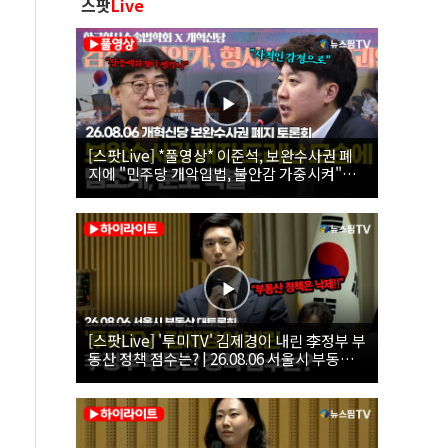
스팟
Live
[스팟Live] *풀영상* 이준석, 보완수사권 폐
지에 "민주당 개악입법, 불안감 가중시켜"｜
26.08.06 개혁신당 보완수사권 폐지 토론회
[스팟Live] '투미TV' 김제경이 내린 李정부 부
동산 정책 점수는? | 26.08.06 서울시 부동산
대토론회