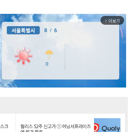
더보기
arrow_forward_ios
Mute
리스크
퀄리스 52주 신고가 ① 어닝서프라이즈
에 월가 환호