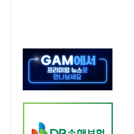
미사일 1발 발사… 올해 10번째·42일 만 도발
 새 안보 위기… 반군·마약카르텔이 습득해 전투 활용
어선 구조
무해한 표면 부식 물질"
분만에 진화...외국인 노동자 숨져
즌2