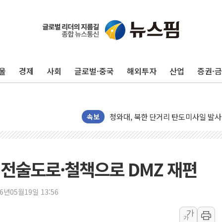
리투아니아 국방 "러, 우크라 드론으로
구광모, 내주 실리콘밸리서 젠슨 황 
뉴욕증시 개장 전 특징주...모더나
울
경제
사회
글로벌·중국
해외투자
산업
증권·
김정관 장관 "영업이익 N% 성과급
뉴욕증시 프리뷰, 미 주가선물 AI주
청와대, 북한 단거리 탄도미사일 발사
금값 7주 만에 최고…美 고용 둔화·
속보
[인도증시] 중동 긴장 완화에 실적 호
러, 1인칭시점 드론으로 우크라 민간
[베트남 증시] 지수 하락 속 'DGC
… 전술도로·철책으로 DMZ 재편
'월가의 황제' 다이먼 "금융시장 레
양주 섬유염색공장서 화재 1명 중상…
26년05월19일 13:56
김정관 산업부 장관 "주 52시간 손봐
가
가
해군 1함대 창설 80주년…지역과 함께