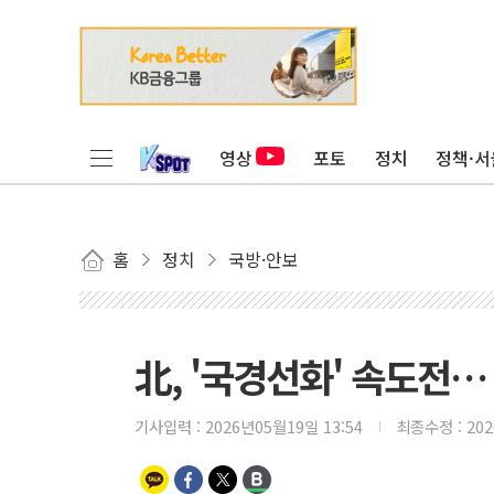
영상
포토
정치
정책·서
홈
정치
국방·안보
北, '국경선화' 속도전
기사입력 :
2026년05월19일 13:54
최종수정 :
20