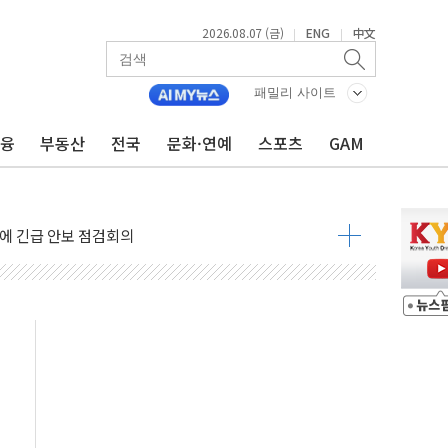
2026.08.07 (금)
ENG
中文
|
|
 나토 회원국 공격 검토… 거짓 깃발 작전"
재회…로봇·AI 데이터센터·모빌리티 구체화
패밀리 사이트
·아이온큐·도어대시↑ VS 샌디스크·피그마·앱러빈↓
금융
부동산
전국
문화·연예
스포츠
GAM
 반대…상법·자본시장법 개정 논의"
 차익실현 속 혼조세...웨스턴디지털·샌디스크↓
에 긴급 안보 점검회의
호르무즈 재개방 기대에 강세
조까지, 상승...호실적 보고 기업 상승세 뚜렷
인 '사파리' 공격… 시민들 공포감 극대화 전략
' 임시 주총 기대감에 홀로 상한가…마진 잔액은 사상 최고
버리지 위험수위…숨은 차입이 더 큰 변수"
대응 1단계 진압 중
야, 경쟁상대 中과 비교해야"
하는 '선봉'의 대민 봉사