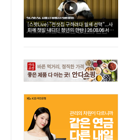
[스팟Live] "전셋집 구하려다 월세 선택"...사
회에 첫발 내디딘 청년의 한탄 | 26.08.06 서울
시 부동산 대토론회