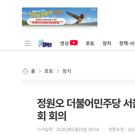
영상
포토
정치
정책·서
홈
포토
정치
정원오 더불어민주당 서
회 회의
기사입력 :
2026년05월19일 09:58
최종수정 :
20