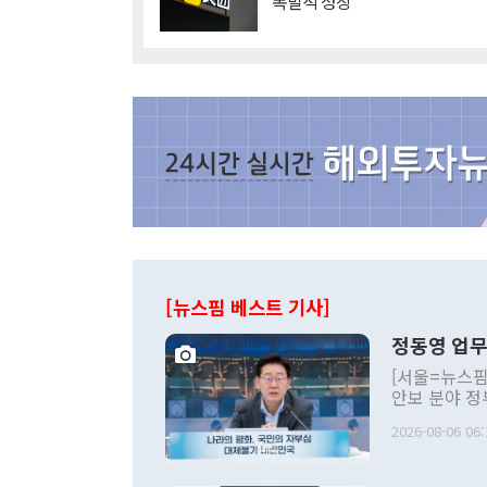
'폭발적 성장'
[뉴스핌 베스트 기사]
정동영 업무
[서울=뉴스핌
안보 분야 정
평화공존 발전
2026-08-06 06:
발언 중에는 
언한 것이 있
령은 공개적으