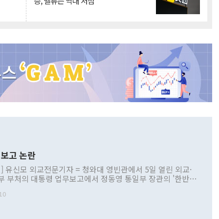
승, 밸류는 역대 저점
보고 논란
] 유신모 외교전문기자 = 청와대 영빈관에서 5일 열린 외교·
부 부처의 대통령 업무보고에서 정동영 통일부 장관의 '한반도
 구상'과 업무보고 발언이 논란을 빚고 있다. 이날 정 장관의
10
정부 내 조율을 거치지 않은 사안을 정책으로 추진하겠다고 공
는가 하면 사실 관계에 맞지 않은 설명도 있었다. 이재명 대통
로 신중을 기해 달라고 경고했고, 조현 외교부 장관은 '이상