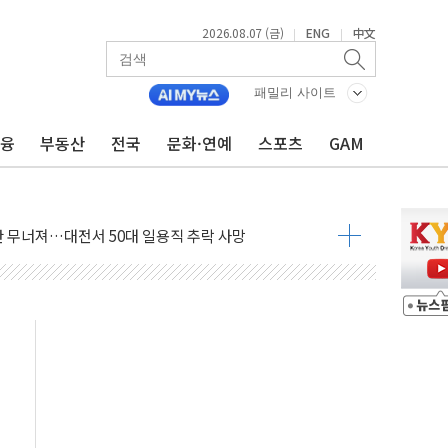
2026.08.07 (금)
ENG
中文
|
|
패밀리 사이트
금융
부동산
전국
문화·연예
스포츠
GAM
침수 예측"…건설연, AI 위험기상 기술 개발
세액공제·인증제도 개선 수혜 기대"
 무너져…대전서 50대 일용직 추락 사망
출 풀고 재개발·재건축 촉진하는 것이 부동산 정상화"
'尹 관저 이전 감사 무마' 유병호 감사위원 구속 기소
이버…내년 AI 팩토리 매출 본격화
원 환시 개입...4월 말 '56조원' 사상 최대
재단, 스타트업 지원 프로그램 성료
사기 혐의' 차가원 대표 구속 송치
놓고 국민만 잡아"