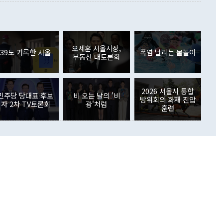
 사후 브리핑에서 정 장관이 언급한 '4자 회담'에 대해 "이상
이 늘어난 데다 전월 분기배당에 따른 기저효과로 배당지급이
 어떤 희망이라 하더라도 그건 아직 조율되지 않은 방법"이
6000만달러 흑자를 나타냈다. 금융계정 순자산은 6월 중 467
들께서 디스카운트해 주시면 좋겠다"고 선을 그었다. 정 장관
러 증가해 월간 기준 역대 최대 증가 폭을 기록했다. 종전 최대
아 블라디보스토크에서 열리는 '동방경제포럼(EEF)'을 언급하
월(369억9000만달러)을 넘어선 것이다. 직접투자에서는 내국
원에서 (참석을) 검토하고 있다"고 발언한 데 대해서도 조 장관
가 80억1000만달러, 외국인의 국내투자가 46억3000만달러
외교부의 몫"이라며 "아직 거기까지 진도가 나가지 않았다"고
오세훈 서울시장,
. 증권투자에서는 외국인의 국내 주식 매도세가 이어졌다. 외
39도 기록한 서울
폭염 날리는 물놀이
부동산 대토론회
장관이 이날 소개한 대북 구상과 설명은 정부 내 조율을 거치지
주식 투자는 차익실현 매도 등의 영향으로 316억1000만달러
서 문제가 있다. 특히 주적 표현 대체와 국호 사용, 9·19 군
(-310억5000만달러)에 이어 역대 최대 순매도 기록을 다시
 4자회담 추진 등은 통일부 장관이 결정할 사안이 아니어서 월
국인의 국내 채권투자는 세계국채지수(WGBI) 자금 유입에도
이 나오고 있다. 이 대통령은 정 장관의 업무보고를 듣고 난
도래 영향으로 증가 폭이 줄어든 52억9000만달러를 기록했
2026 서울시 통합
무보고에 발표했다고 승인난 건 아니다"라고 재차 확인했다. 정
민주당 당대표 후보
비 오는 날의 '비
 해외 증권투자는 주식을 중심으로 35억6000만달러 증가했
방위회의 화재 진압
자 2차 TV토론회
광'처럼
통은 "정 장관의 발언 내용은 대부분 국가안전보장회의(NSC)
newspim.com
훈련
된 사안이 아닌 정 장관의 개인적 생각에 가깝다"며 "안보 관
이 정부의 공식 정책이 아닌 사안을 추진하겠다고 업무보고를
 면전에서 '국군통수권자가 나서야 한다'고 주장한 것은 심각
 5일 청와대 영빈관에서 열린 통일
 외교 안보 부처 업무보고에서 발언하고 있다. [사진=청와대]
장이 현 시점에서 이미 참고가 될 수 없는 과거의 경험 또는 사
식에 기반하고 있다는 것이다. 정 장관이 주장하는 구상은 급
 있는 북한의 전략과 한반도 및 국제 정세를 전혀 반영하지
 비판이 제기되고 있다. 정 장관이 "흘러간 선(先)비핵화만
현실을 바꾸지 못한다"고 언급한 것은 지금까지의 대북 접근
 있다. 북핵 위기 발발 이후 지금까지 모든 핵 협상에서 한국