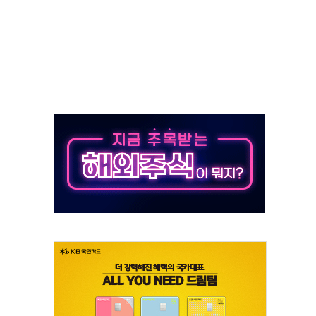
 책임' 임성근 전 사단장 항소심도 징역 3년 선고
 특별위원회 전체회의서 발언하는 장동혁 대표
스텔 살인' 50대 남성 구속 송치
혹한 여름"…구윤철, 쪽방촌 폭염 대응상황 점검
육박 7년 새 7배 늘었다...폭염 대책비는 8.6배 증가
유럽 패싱… '유로화 팔아 엔화 부양' 사후 통보만
…'닥터 코퍼'가 말하는 경기 신호가 달라졌다
 노선 재개...3년 2개월 만
다양성 제고 특별 위원회 위촉장 수여식 및 1차 회의
규모 美 전력 케이블 수주