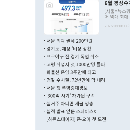
6월 경상수
주의적 희망에
관의 대북 정
[서울=뉴스핌
관 부처 장관
어 역대 최대
관의 무리한 
출 호조로 월
다. [정동영 통일부 장관이 지난달 23일 오후 서울 종로구 정부서울청사에
2026-08-06 08:
료=한국은행] 한국은행이 6일 발표한 '2026년 6월 국제수지(잠정)'에
서 취임 1주년 
면 지난 6월
부 장관 권한
1000만달러
서울 외곽 월세 200만원
발전 구상'을
이에 따라 올
적 갈등 해결
경기도, 재정 '비상 상황'
했다. 경상수
결과 혐오의 
9000만달러
프로야구 전 경기 폭염 취소
년간의 CVI
지 기준 상품
고령 취업자 첫 1000만명 돌파
무너졌다고도 
며 월간 기준
현실을 바꾸는
달러로 38.
화물선 운임 3주만에 최고
를 평화 체제
196.9% 급
검찰 수사권, 72년만에 막 내려
함께 4자 대
수출은 160
지만 이 대통
서울 첫 폭염중대경보
(18.6%) 
화공존 정책이
했다. 통관 기
'300억 사기' 차가원 구속
다"고 지적했
(16.4%)
투리가 잡혀 
실거주 아니면 세금 껑충
월(-10억9
쁜 상황이 초
증가와 유류할
실적 발표 앞둔 스페이스X
9·19 군사
기록했지만 
[히든스테이지] 즌·오아 첫 도전
"우리의 선의
로 전환됐다.
으로 약간의 의문
를 기록해 전