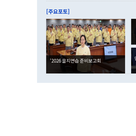
관은 업무보고
는 배당수입
주의에 근거한
줄면서 25억
[주요포토]
라며 "여러분
억1000만달
이 9월 러시
였던 올해 3
며 "정부 차
인의 해외투자
은 "그것은 
각각 증가했다
잘랐다. 정 
국인의 국내 
않았다는 점에
감소하며 전월
사합의 복원,
경신했다. 외
권이라는 지적
분기 말 만기
뒤 "여기 업
다. 내국인의
'2026 을지연습 준비보고회
부의 한 소식
다. eoyn2@
를 거쳐 결정
련 부처 장관
하고 대통령의
한 문제"라고 지적했다. 이재명 대통령이
외교 국방 등
2026.08.05 ◆시대착오적 접근, 대북 인식 오류 더욱 문제인 것은 정 장관
의 이같은 주
실과 다른 인
격히 변화하고
못하고 있다는
되뇌는 것은 
법을 호도하고