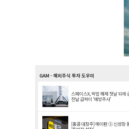
GAM
- 해외주식 투자 도우미
스페이스X, 락업 해제 첫날 되레 급
전날 급락이 '예방주사'
[홍콩 대장주] 메이퇀 ③ 신성장