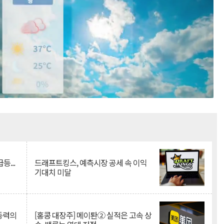
Mute
등...
드래프트킹스, 예측시장 공세 속 이익
기대치 미달
 동력의
[홍콩 대장주] 메이퇀② 실적은 고속 상