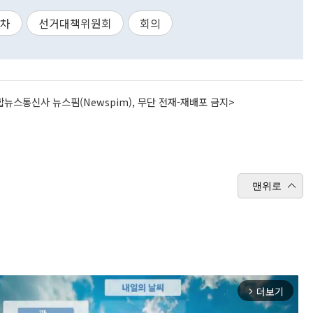
3차
선거대책위원회
회의
뉴스통신사 뉴스핌(Newspim), 무단 전재-재배포 금지>
맨위로
더보기
arrow_forward_ios