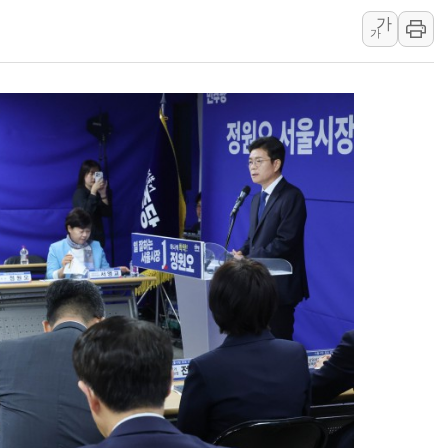
가
[속보] '해병 순직
가
부동산정책 정상화
경찰, '강북구 오피
"취약계층에 더 가
전국 그늘막 4만개 
美·日 환율공조에 
구리값 사상 최고치
에어프레미아, 호치민
국민통합위, 정치 
티엠씨, 220억원 