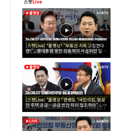
스팟
Live
[스팟Live] *풀영상* "부동산 지옥 고집한다
면!"...李대통령 향한 장동혁의 서슬퍼런 일갈
| 26.08.07 국민의힘 부동산정책 정상화 특별
위원회 전체회의
[스팟Live] *풀영상* 한병도 “국민의힘, 말로
만 주택 공급…공급 법안 처리 협조하라”｜
26.08.07 더불어민주당 원내대책회의