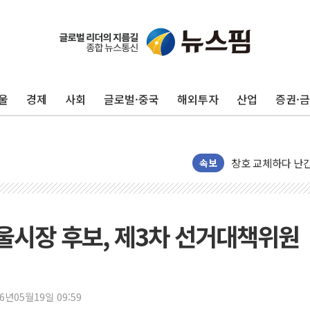
울
경제
사회
글로벌·중국
해외투자
산업
증권·
"최대 2시간 앞서 
유니슨 "국내생산
창호 교체하다 난간
속보
장동혁 "규제와 대
[속보] 종합특검, 
AI에 승부 건 네
울시장 후보, 제3차 선거대책위원
日, 4~6월 105조
오렌지플래닛 창업
경찰, '300억대 
26년05월19일 09:59
장동혁 "집값 올려