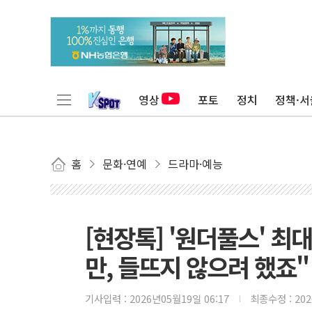
영상
포토
정치
정책·서
홈
문화·연예
드라마·예능
[현장톡] '원더풀스' 최
만, 들뜨지 않으려 했죠"
기사입력 :
2026년05월19일 06:17
최종수정 :
20