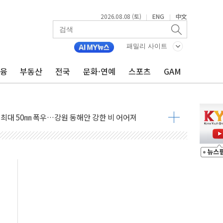
2026.08.08 (토)
ENG
中文
|
|
패밀리 사이트
금융
부동산
전국
문화·연예
스포츠
GAM
(8.10~8.14)
만지작…공습 한계·탄약 부족 현실화
 최대 50㎜ 폭우…강원 동해안 강한 비 어어져
…60대 환경미화원 수거차에 치여 사망
흉기 난동…60대 남성 2명 숨져
손해 보는 일 없게"…'결혼 페널티' 22개 과제 손본다
서 모터보트 전복…1명 사망·1명 실종
자 기림의 날 참석..."국제적 시민 연대로 목소리 내야"
질 중 실종 60대 나흘만에 숨진 채 발견
 흉기 살해 10대 아들 체포
 '뻔뻔' 받아친 정청래…제주 연설서 신경전 고조