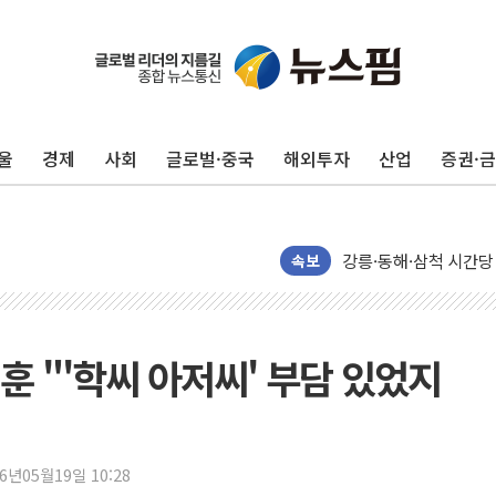
울
경제
사회
글로벌·중국
해외투자
산업
증권·
이번주 국내 주요 금융일정
美, 이란전 출구전략 
강릉·동해·삼척 시간당
폐기물 수거하다 참변
속보
서울 중랑구 주택가서 
李대통령 "결혼 때문에 
여수 오동도 인근 해상
대훈 "'학씨 아저씨' 부담 있었지
추미애, '위안부' 피해
인천 선재도 갯벌서 해루
인천서 말다툼 중 어머니
26년05월19일 10:28
'화합' 꺼낸 김민석에