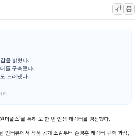
가
李대통령, ISA 개편 
가
동해중부 전 해상 풍랑
연일 폭염에 온열질환 
中 전방위 아파트 부양
인제 용대리 계곡서 수
동해시, 11~14일 '
감을 밝혔다.
강원 중·남부 동해안 
터를 구축했다.
청양 밭에서 일하던 9
도 드러냈다.
폭염에 車 운전면허 기
어요.
'원더풀스'를 통해 또 한 번 인생 캐릭터를 경신했다.
된 인터뷰에서 작품 공개 소감부터 손경훈 캐릭터 구축 과정,