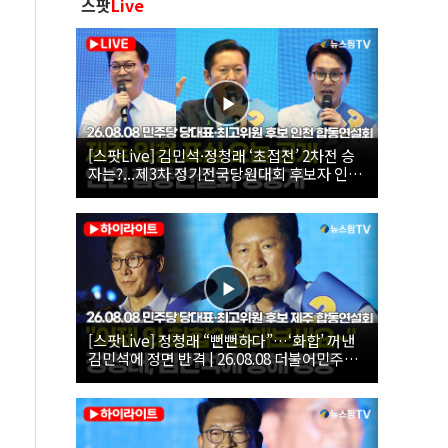
스팟
Live
[스팟Live] 김민석·정청래 ‘초접전’ 2차전 승
자는?...제3차 정기전국당원대회 후보자 인천
합동연설회 생중계 | 26.08.08
[스팟Live] 정청래 “뻔뻔하다”…‘화합’ 꺼낸
김민석에 정면 반격 | 26.08.08 더불어민주당
당대표·최고위원 후보 제주 합동연설회