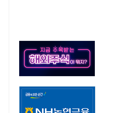
재검토 지시…與 "적극 환영"·野 "졸속 국정"
주의보…10일까지 최대 3.5m 높은 물결
사망 23명…정부, 비상대응기구 가동
, 수도 베이징도 부동산 규제 철폐
위 상승으로 피서객 7명 고립…전원 구조
별똥별 멍' 운영…페르세우스 유성우 관측
시간당 50mm 이상 폭우…호우경보 발효
0대 숨져…온열질환 여부 조사
능시험 오전 집중 편성…체감온도 38도 넘으면 중단