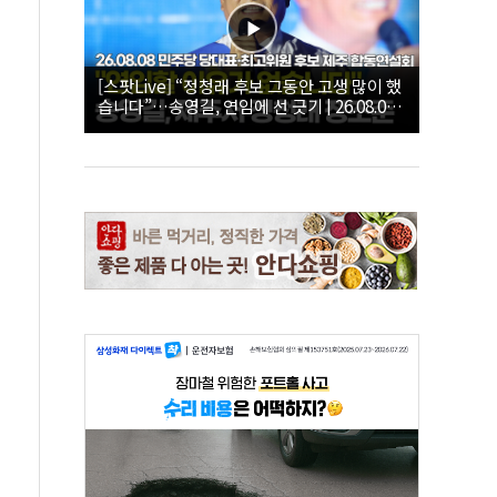
[스팟Live] “정청래 후보 그동안 고생 많이 했
습니다”…송영길, 연임에 선 긋기 | 26.08.08
더불어민주당 당대표·최고위원 후보 제주 합
동연설회