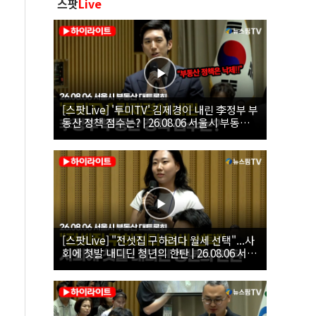
스팟
Live
[스팟Live] '투미TV' 김제경이 내린 李정부 부
동산 정책 점수는? | 26.08.06 서울시 부동산
대토론회
[스팟Live] "전셋집 구하려다 월세 선택"...사
회에 첫발 내디딘 청년의 한탄 | 26.08.06 서울
시 부동산 대토론회