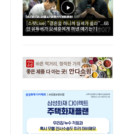
[스팟Live] "결혼을 하니까 월세가 올라"...68
만 유튜버가 오세훈에게 꺼낸 얘기는? |
26.08.06 서울시 부동산 대토론회