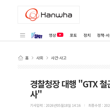
영상
포토
정치
정책·서
홈
사회
사건·사고
경찰청장 대행 "GTX 철
사"
기사입력 :
2026년05월18일 14:16
최종수정 :
20