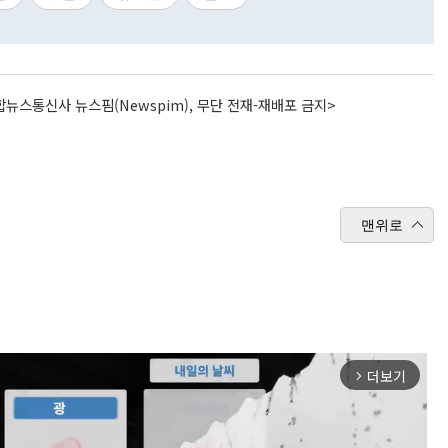
뉴스통신사 뉴스핌(Newspim), 무단 전재-재배포 금지>
맨위로
더보기
arrow_forward_ios