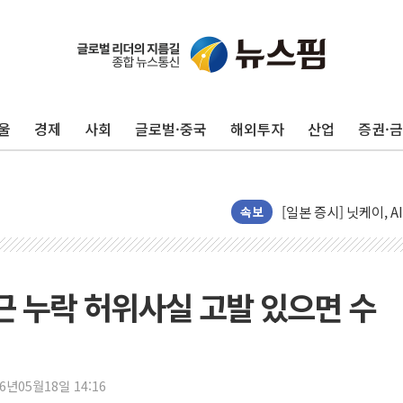
울
경제
사회
글로벌·중국
해외투자
산업
증권·
"신축 전세 부담에 구
[중국증시 마감] 혼조
[일본 증시] 닛케이, 
속보
국내 최초 상업용 AI 
[마감시황] 반도체가 
개인사업자대출 격차 9
근 누락 허위사실 고발 있으면 수
지적 장애 여성 강제 
코인원, 카카오뱅크와 
고객 탓하며 배상 피
파주 쇼핑백 제조 공장
26년05월18일 14:16