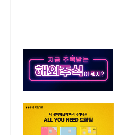
 SK하이닉스
코스피
서울지역본부 청년주택으로"…직원 사기 회복도 숙제
 최대매출…중간배당금 2000원으로 상향
일 박람회서 신규 채널 확보
y ANDA] 8월 6일
 대형 미디어아트로 다채로운 볼거리 제공
동해영토수호훈련 비공개 실시
는 레버리지 책임론…정청래·조국, 김민석·靑에 공세
아니다"…원주 A아파트 '입주민 3인방' 정면 반박