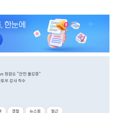
vs 정원오 "안전 불감증"
국토부 감사 착수
훈
경찰
뉴스핌
철근