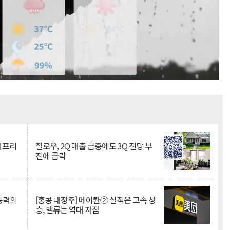
Mute
·아프리
질로우, 2Q 매출 급증에도 3Q 전망 부
진에 급락
 동력의
[홍콩 대장주] 메이퇀② 실적은 고속 상
승, 밸류는 역대 저점