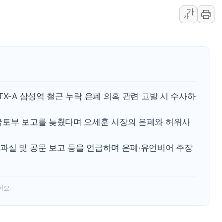
10프로대 하락 마감한
가
가
4%대 하락 마감한 
이성훈 LH 사장 "
KT&G, 상반기 역대
에이루트, 글로벌 리테
[뉴스핌 뉴스레터 Toda
인천공항 여객터미널,
X-A 삼성역 철근 누락 은폐 의혹 관련 고발 시 수사하
해군, 독도 인근서 
국토부 보고를 늦췄다며 오세훈 시장의 은폐와 허위사
여권 내부서도 제기되
[단독] "입주민 갑질 
과실 및 공문 보고 등을 언급하며 은폐·유언비어 주장
어요.