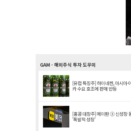
GAM
- 해외주식 투자 도우미
[유럽 특징주] 하이네켄, 아시아
카 수요 호조에 판매 반등
[홍콩 대장주] 메이퇀 ③ 신성장
'폭발적 성장'