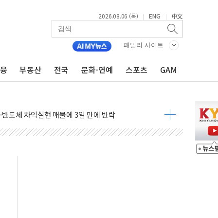
2026.08.06 (목)
ENG
中文
|
|
패밀리 사이트
금융
부동산
전국
문화·연예
스포츠
GAM
축으로"…서울 20년 초과 아파트 전셋값 상승률 1위
 마감, 폭염·전력 수요에 석탄주 강세
AI·반도체 차익실현 매물에 3일 만에 반락
데이터센터 포항서 '첫 삽'…2028년 가동 예정
흔든 코스피…4.58% 급락 속 코스닥만 웃었다
180억→3990억…인터넷뱅크 1·2위 '격전'
추행·스토킹 혐의 70대…경찰 불구속 입건
계좌 제휴 1년 연장 유력
하던 통신 3사…공정위에서 제동
서 화재 4개 동 전소…인명피해 없어