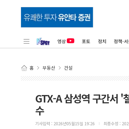
영상
포토
정치
정책·서
홈
부동산
건설
GTX-A 삼성역 구간서 
수
기사입력 :
2026년05월15일 19:26
최종수정 :
20