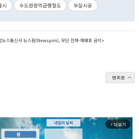
울시
수도권광역급행철도
부실시공
뉴스통신사 뉴스핌(Newspim), 무단 전재-재배포 금지>
맨위로
더보기
arrow_forward_ios