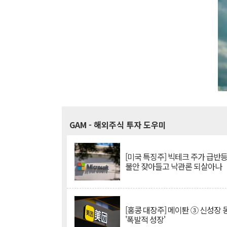
GAM
- 해외주식 투자 도우미
[미국 특징주] 빅테크 주가 급반등..
불안 잦아들고 낙관론 되살아나
[홍콩 대장주] 메이퇀 ③ 신성장
'폭발적 성장'