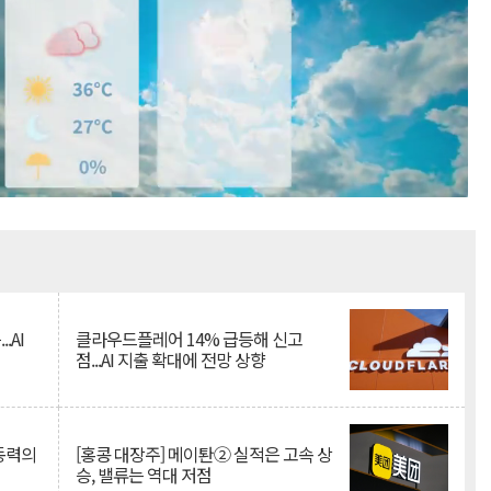
Mute
.AI
클라우드플레어 14% 급등해 신고
점...AI 지출 확대에 전망 상향
 동력의
[홍콩 대장주] 메이퇀② 실적은 고속 상
승, 밸류는 역대 저점