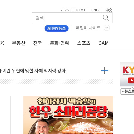
2026.08.08 (토)
ENG
中文
|
|
패밀리 사이트
금융
부동산
전국
문화·연예
스포츠
GAM
낮아지며 상승… STOXX 600 지수는 나흘 연속 최고치
세
엘·이란 위협에 맞설 자체 억지력 강화
동
톱'… 美 해상봉쇄 영향
각
체주 '활짝'
스닥 선물 1%대 상승
상 기대 후퇴