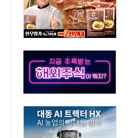
·태양광주↑ VS 트레이드데스크·웬디스↓
 끝까지 찾겠다"
중 완화 전환점"
적 공급 확대·속도전 총력"
 급등
않아"