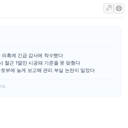
가
뉴욕증시 개장 전 특징주...아틀라시안·클라우드플레어
가
보훈부, 미 DPAA와 MOU… "6·25 미군 실종자 7359명
트럼프 "금리 내려야"…파월 때와 달리 워시엔 톤 낮춰
특정 정치인 측근 포항시 정책특보 내정설...포항시 '시끌'
李 "해남 태양광, 대한민국 다음 100년 밑거름…수도권 집
李 대통령, '6시간 마라톤 부동산 2차 회의' 주재… "전폭
시공 의혹에 긴급 감사에 착수했다
트럼프, 中 겨냥 폴리실리콘 관세 15% 부과…美 태양광주
에서 철근 1열만 시공돼 기준을 못 맞췄다
[사진] 빈살만과 에르도안의 만남
국토부에 늦게 보고해 관리 부실 논란이 일었다
이란와이어 "이란 최고지도자 위독…곧 사망해도 놀랍지 
어요.