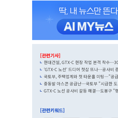
[관련기사]
현대건설, GTX-C 현장 작업 본격 착수…3
′GTX-C 노선′ 드디어 첫삽 뜨나…공사비 
국토부, 주택업계와 첫 타운홀 미팅…"공급
중동발 아스콘 공급난…국토부 "시급한 도
GTX-C 노선 공사비 갈등 해결…도봉구 "
[관련키워드]