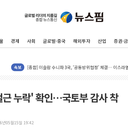
울
경제
사회
글로벌·중국
해외투자
산업
증권·
유럽증시, 美 고용 예상 밖 부진에 연준 금리 인상 가능성 
미 연준 매파 기세 꺾이나…고용 감소에 9월 동결 전망 우
[종합] 이슬람 수니파 3국, '공동방위협정' 체결… 이스라
트럼프, 백신·자폐증 행정명령 검토…"이르면 다음 주"
속보
美 항소법원, 백악관 무도회장 공사 중단 명령…트럼프 제
이란 핵심 원유 수출항 '하르그섬', 최근 1주일 이상 '올스
美 고용 쇼크에 엔화 장중 급등…시장은 "또 개입했나" 촉
'철근 누락' 확인…국토부 감사 착
[AI MY 뉴스] 뉴욕 반도체주 프리뷰...美 고용 쇼크에 반도
뉴욕증시 프리뷰, 美 고용 쇼크에 금리 인상 우려 후퇴…나
[종합] 美 7월 고용 2만3000명 감소 '쇼크'…9월 금리 인
26년05월15일 19:42
[사진] 이슬람 수니파 3개국, 공동방위협정 체결