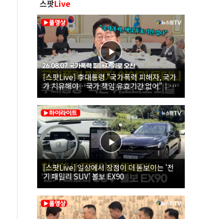
스팟
Live
[스팟Live] 李대통령 "국가폭력 피해자, 국가
가 치유해야…국가 책임 유효기간 없어"｜
26.08.07 국가폭력 피해자 위로 오찬
[스팟Live] 일상에서 장점이 더 돋보이는 '전
기 패밀리 SUV' 볼보 EX90