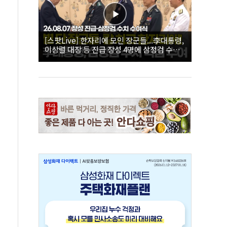
[스팟Live] 한자리에 모인 장군들...李대통령,
이상렬 대장 등 진급 장성 4명에 삼정검 수치
직접 수여｜26.08.07 장성 진급·삼정검 수치
수여식