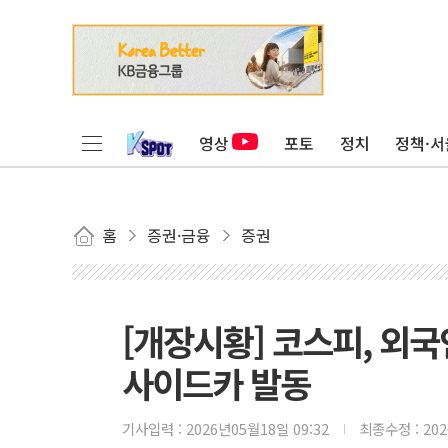
영상
포토
정치
정책·서
홈
증권·금융
증권
[개장시황] 코스피, 외국
사이드카 발동
기사입력 :
2026년05월18일 09:32
최종수정 :
20