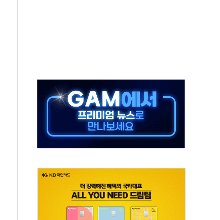
보는 일 없게"…'결혼 페널티' 22개 과제 손본다
터보트 전복…1명 사망·1명 실종
의 날 참석..."국제적 시민 연대로 목소리 내야"
 실종 60대 나흘만에 숨진 채 발견
 살해 10대 아들 체포
' 받아친 정청래…제주 연설서 신경전 고조