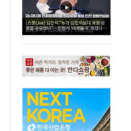
[스팟Live] 김민석 “누가 김민석보다 국정 방
향을 공유했나”…인천서 ‘대체불가’ 외쳤다 |
26.08.08 더불어민주당 당대표·최고위원 후
보 인천 합동연설회