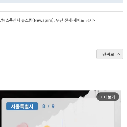
뉴스통신사 뉴스핌(Newspim), 무단 전재-재배포 금지>
맨위로
더보기
arrow_forward_ios