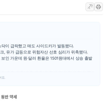
가
李대통령 "결혼 때문에 손해 
가
여수 오동도 인근 해상서 모
추미애, '위안부' 피해자 기림
인천 선재도 갯벌서 해루질 중
인천서 말다툼 중 어머니 흉기
'화합' 꺼낸 김민석에 '뻔뻔
코스닥이 급락했고 매도 사이드카가 발동됐다.
크, 유가 급등으로 위험자산 선호 심리가 위축됐다.
보인 가운데 원·달러 환율은 1501원대에서 상승 출발
어요.
 동반 약세