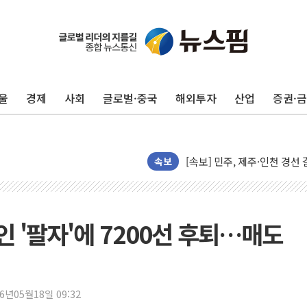
포항시 재난예산 40억 긴급 
울진·영덕 '호우특보'-포항 '
[종합] 김민석, 정청래에 '0.86
울
경제
사회
글로벌·중국
해외투자
산업
증권·
인천 합동연설회 나선 송영길
김민석, 2주차 제주·인천 경선서
인사하는 김민석 당대표 후보
[속보] 민주, 제주·인천 경선 결
속보
[속보] 민주, 인천 경선 결과 발
[속보] 민주, 제주 경선 결과 발
이번주 국내 주요 금융일정(8.1
인 '팔자'에 7200선 후퇴…매도
美, 이란전 출구전략 만지작
강릉·동해·삼척 시간당 최대 
폐기물 수거하다 참변…60대
26년05월18일 09:32
서울 중랑구 주택가서 흉기 난