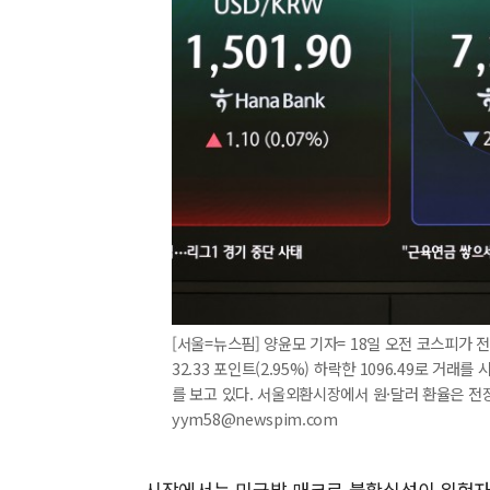
[서울=뉴스핌] 양윤모 기자= 18일 오전 코스피가 전장
32.33 포인트(2.95%) 하락한 1096.49로 
를 보고 있다. 서울외환시장에서 원·달러 환율은 전장 대
yym58@newspim.com
시장에서는 미국발 매크로 불확실성이 위험자산