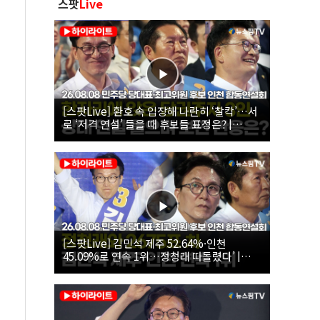
스팟
Live
[스팟Live] 환호 속 입장해 나란히 ‘찰칵’…서
로 ‘저격 연설’ 들을 때 후보들 표정은? |
26.08.08 더불어민주당 당대표·최고위원 후
보 인천 합동연설회
[스팟Live] 김민석 제주 52.64%·인천
45.09%로 연속 1위…정청래 따돌렸다’ |
26.08.08 더불어민주당 당대표·최고위원 후
보 인천 합동연설회