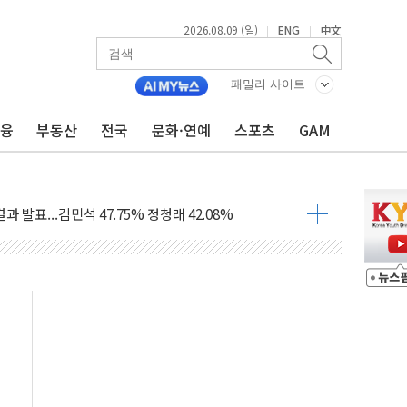
2026.08.09 (일)
ENG
中文
|
|
투입…고수온 양식장 복구·지원 '총력'
산사태 주의보'...경북도, 호우 피해·통제구간 없어
패밀리 사이트
%p' 차 재역전 성공...金 45.42% vs 鄭 44.56%
금융
부동산
전국
문화·연예
스포츠
GAM
·정청래·김민석 당대표 후보
 정청래에 승리...47.75% vs 42.08%
과 발표...김민석 47.75% 정청래 42.08%
표...김민석 45.09% 정청래 43.27% 송영길 11.63%
표...김민석 52.64% 정청래 39.89% 송영길 7.47%
0~8.14)
…공습 한계·탄약 부족 현실화
50㎜ 폭우…강원 동해안 강한 비 이어져
 환경미화원 수거차에 치여 사망
동…60대 남성 2명 숨져