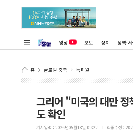
영상
포토
정치
정책·서
홈
글로벌·중국
특파원
그리어 "미국의 대만 정
도 확인
기사입력 :
2026년05월18일 09:22
최종수정 :
20