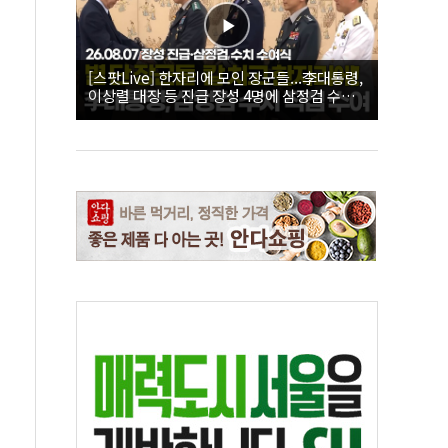
[스팟Live] 한자리에 모인 장군들...李대통령,
이상렬 대장 등 진급 장성 4명에 삼정검 수치
직접 수여｜26.08.07 장성 진급·삼정검 수치
수여식