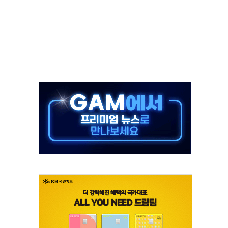
름…수도권 집중 완화 전환점"
 주재… "전폭적 공급 확대·속도전 총력"
…美 태양광주 급등
해도 놀랍지 않아"
태양광 착공…여의도 1.6배 규모