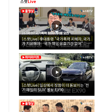
스팟
Live
[스팟Live] 李대통령 "국가폭력 피해자, 국가
가 치유해야…국가 책임 유효기간 없어"｜
26.08.07 국가폭력 피해자 위로 오찬
[스팟Live] 일상에서 장점이 더 돋보이는 '전
기 패밀리 SUV' 볼보 EX90