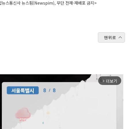
뉴스통신사 뉴스핌(Newspim), 무단 전재-재배포 금지>
맨위로
더보기
arrow_forward_ios