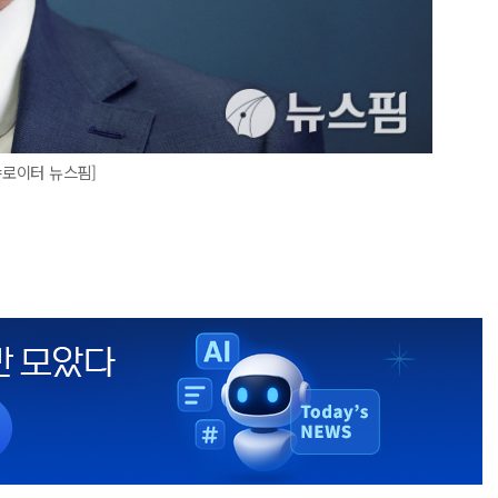
진=로이터 뉴스핌]