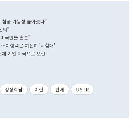
만 침공 가능성 높아졌다"
 논의"
 미국인들 흥분"
의"…이행력은 여전히 '시험대'
도체 기업 미국으로 오길"
정상회담
이란
판매
USTR