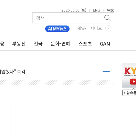
2026.08.08 (토)
ENG
中文
|
|
동결 전망 우세
체결… 이스라엘·이란 위협에 맞설 자체 억지력 강화
패밀리 사이트
 다음 주"
금융
부동산
전국
문화·연예
스포츠
GAM
령…트럼프 제동
 이상 '올스톱'… 美 해상봉쇄 영향
개입했나" 촉각
용 쇼크에 반도체주 '활짝'
우려 후퇴…나스닥 선물 1%대 상승
…9월 금리 인상 기대 후퇴
체결
라우드플레어·태양광주↑ VS 트레이드데스크·웬디스↓
종자 7359명 끝까지 찾겠다"
 톤 낮춰
항시 '시끌'