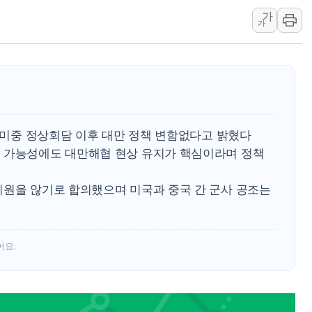
가
李 "해남 태양광, 대한민국 다음 100년 밑거
가
李 대통령, '6시간 마라톤 부동산 2차 회의'
트럼프, 中 겨냥 폴리실리콘 관세 15% 부과
[사진] 빈살만과 에르도안의 만남
이란와이어 "이란 최고지도자 위독…곧 사망
남동발전, 해남군에 국내 최대 규모 400MW 
일 미중 정상회담 이후 대만 정책 변함없다고 밝혔다
 가능성에도 대만해협 현상 유지가 핵심이라며 정책
지원을 않기로 합의했으며 미국과 중국 간 군사 공조는
어요.