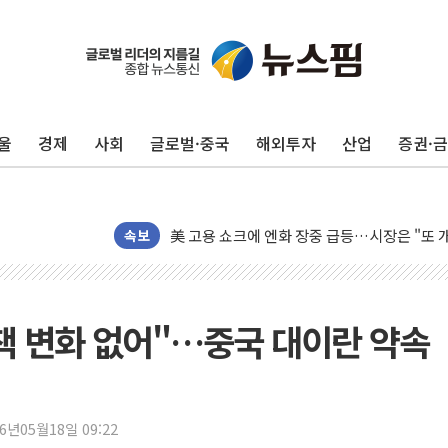
미 연준 매파 기세 꺾이나…고용 감소에 9월 
[종합] 이슬람 수니파 3국, '공동방위협정' 
트럼프, 백신·자폐증 행정명령 검토…"이르면
울
경제
사회
글로벌·중국
해외투자
산업
증권·
美 항소법원, 백악관 무도회장 공사 중단 명
이란 핵심 원유 수출항 '하르그섬', 최근 1주일
美 고용 쇼크에 엔화 장중 급등…시장은 "또 
[AI MY 뉴스] 뉴욕 반도체주 프리뷰...美 고
속보
뉴욕증시 프리뷰, 美 고용 쇼크에 금리 인상 
[종합] 美 7월 고용 2만3000명 감소 '쇼크'
[사진] 이슬람 수니파 3개국, 공동방위협정 
책 변화 없어"…중국 대이란 약속
뉴욕증시 개장 전 특징주...아틀라시안·클
보훈부, 미 DPAA와 MOU… "6·25 미군 실
트럼프 "금리 내려야"…파월 때와 달리 워시엔
26년05월18일 09:22
특정 정치인 측근 포항시 정책특보 내정설...포