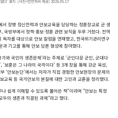
' 표지. [사진=안찬희씨 제공] 2026.05.17
대에서 장병 정신전력과 안보교육을 담당하는 정훈장교로 군 생
, 국방부에서 정책·홍보·정훈 관련 보직을 두루 거쳤다. 전역
회 독자를 대상으로 안보 칼럼을 연재했고, 한국위기관리연구
문과 기고를 통해 안보 담론 형성에 참여했다.
 국가와 국민의 생존문제'라는 주제로 '군인다운 군인, 군대다
', '보훈은 그 나라의 국격이다' 등 3개 장을 통해 강군 육성,
제2부 '안보논단'에서는 저자가 직접 경험한 안보현장의 문제의
안보교육 등 국가안보의 본질에 대한 고민과 교훈을 정리했다.
구나 쉽게 이해할 수 있도록 풀어쓴 책"이라며 "안보는 특정
모두의 생존과 직결된 과제"라고 했다.