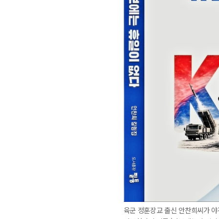
육군 정훈장교 출신 안찬희씨가 야