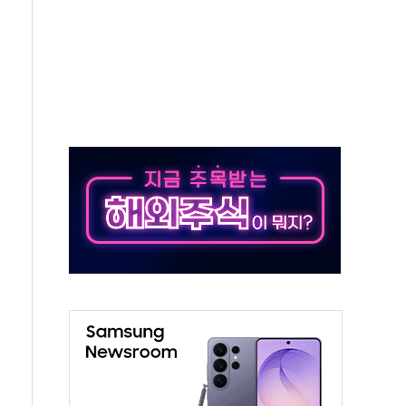
당' 챙긴 경찰관 2명 송치
강찬 대표, 자사주 매수
기 최대 실적에 13%대 급등
로 확대…신규 항공사 진입길 열려
.7% '생활파킹통장' 출시
우는 트럼프...당내선 "안 먹힌다" 균열
첫 '국제보훈컨퍼런스'… 한미동맹 상징성 부각
철도 전력망 구축 계약
 부적절 발언 논란 사과…"재발 방지 모든 조치"
 S7 모두 '파란불'