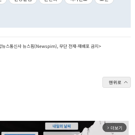
뉴스통신사 뉴스핌(Newspim), 무단 전재-재배포 금지>
맨위로
더보기
arrow_forward_ios