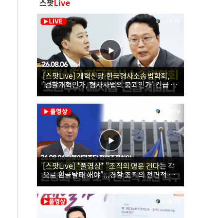
스팟
Live
[스팟Live] 개혁신당·한국형사소송법학회,
'검찰개혁인가, 형사사법의 붕괴인가' 긴급 세
미나｜26.08.06
[스팟Live] *풀영상* "조직의 명운 건다는 각
오로 환골탈태 해야"...경찰 조직의 전면적 쇄
신 촉구한 한병도 | 26.08.06 더불어민주당 정
책조정회의