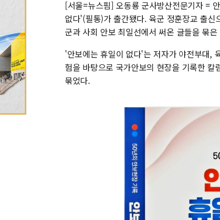
[서울=뉴스핌] 오동룡 군사방산전문기자 = 
없다'(필통)가 출간됐다. 육군 정훈장교 출
군과 사회 안보 최일선에서 써온 글들을 묶은
'안보에는 휴일이 없다'는 저자가 야전부대, 
험을 바탕으로 국가안보의 현장을 기록한 칼럼집으
묶었다.