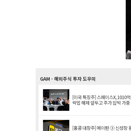
GAM
- 해외주식 투자 도우미
[미국 특징주] 스페이스X, 1010
락업 해제 앞두고 주가 압박 가중
[홍콩 대장주] 메이퇀 ③ 신성장