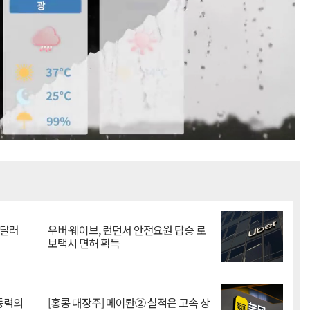
Mute
억달러
우버·웨이브, 런던서 안전요원 탑승 로
보택시 면허 획득
 동력의
[홍콩 대장주] 메이퇀② 실적은 고속 상