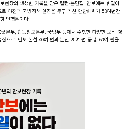
안보현장의 생생한 기록을 담은 칼럼·논단집 '안보에는 휴일이
신으로 야전과 국방정책 현장을 두루 거친 안찬희씨가 50여년간
 첫 단행본이다.
육군본부, 합동참모본부, 국방부 등에서 수행한 다양한 보직 경
로, 안보 논설 40여 편과 논단 20여 편 등 총 60여 편을