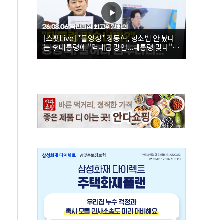
[스팟Live] *풀영상* 장동혁, 형소법 안 봤다
는 李대통령에 "역대급 망언...대통령 맞나"｜
26.08.06 국민의힘 최고위원회의