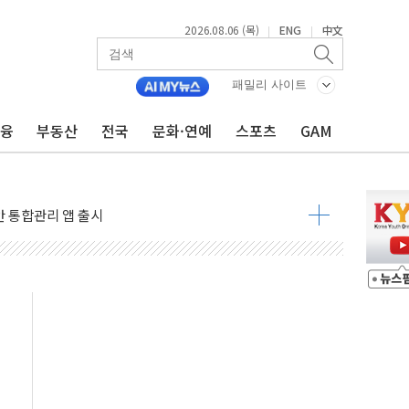
2026.08.06 (목)
ENG
中文
|
|
패밀리 사이트
금융
부동산
전국
문화·연예
스포츠
GAM
락인 효과, '모임주' 이자 기여도 일반 2배
부산 돼지국밥짬뽕' 2주간 전국 한시 판매
ADT캡스, 매장 운영·보안 통합관리 앱 출시
최초 클라우드 보안인증 획득
 영업익 2.2조 증발...하반기 '환율 역풍' 우려
 해남 태양광발전 '첫삽'…남동발전, 재생에너지 '앞장'
내년 상반기부터 본격화
 의혹' 축구협회 압수수색
 차세대 AI 메모리 기술력 과시
염에 고단열 인테리어 관심 급증"