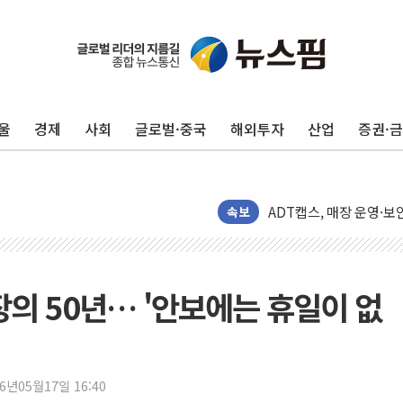
울
경제
사회
글로벌·중국
해외투자
산업
증권·
카카오뱅크 '모임통장'의 
더본코리아 홍콩반점, '
속보
LGU+, 국내 IDaaS 
환율 100원 빠지면 현대차
국내 최대 400MW 규모
장의 50년… '안보에는 휴일이 없
카카오, 'AI 수익화' 
경찰, '홍명보 감독 선임
삼성전자, FMS 2026서
26년05월17일 16:40
LX하우시스 "역대급 폭