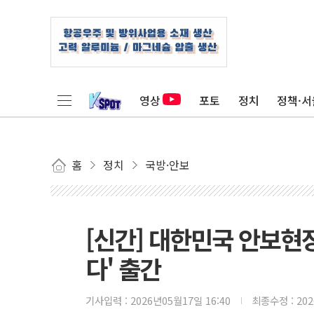
영상
포토
정치
정책·서
홈
정치
국방·안보
[신간] 대한민국 안보현
다' 출간
기사입력 :
2026년05월17일 16:40
최종수정 :
20