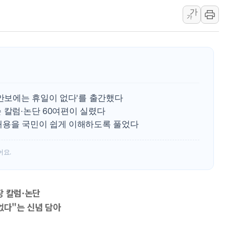
일 안 하고 '초과근무 수
가
가
토마토시스템 조길주·이
[특징주] 고려아연, 상반
한·체코 항공편 주10회
SBI저축은행, 최고 연 7
美중간선거 '색깔론' 덧씌
'안보에는 휴일이 없다'를 출간했다
보훈부, 내년 워싱턴서 
 칼럼·논단 60여편이 실렸다
가온전선, 싱가포르 도시
내용을 국민이 쉽게 이해하도록 풀었다
정점식, '부산 돌려차기'
[특징주] 美 반도체 약세에
어요.
장 칼럼·논단
없다"는 신념 담아