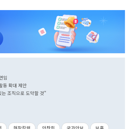
2연임
활동 확대 제안
있는 조직으로 도약할 것"
선
현장칼럼
안찬희
국가안보
보훈