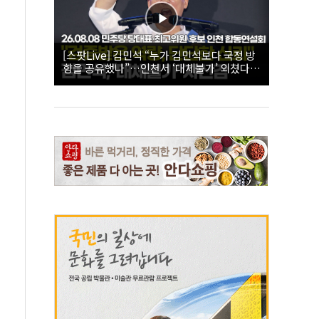
[스팟Live] 김민석 “누가 김민석보다 국정 방
향을 공유했나”…인천서 ‘대체불가’ 외쳤다 |
26.08.08 더불어민주당 당대표·최고위원 후
보 인천 합동연설회