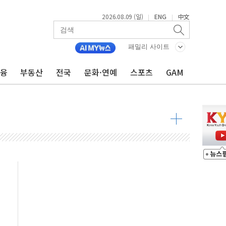
2026.08.09 (일)
ENG
中文
|
|
투입…고수온 양식장 복구·지원 '총력'
패밀리 사이트
산사태 주의보'...경북도, 호우 피해·통제구간 없어
%p' 차 재역전 성공...金 45.42% vs 鄭 44.56%
금융
부동산
전국
문화·연예
스포츠
GAM
·정청래·김민석 당대표 후보
 정청래에 승리...47.75% vs 42.08%
과 발표...김민석 47.75% 정청래 42.08%
표...김민석 45.09% 정청래 43.27% 송영길 11.63%
표...김민석 52.64% 정청래 39.89% 송영길 7.47%
0~8.14)
…공습 한계·탄약 부족 현실화
50㎜ 폭우…강원 동해안 강한 비 이어져
 환경미화원 수거차에 치여 사망