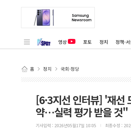
영상
포토
정치
정책·서
홈
정치
국회·정당
[6·3지선 인터뷰] '재선
약…실력 평가 받을 것"
기사입력 :
2026년05월17일 10:05
최종수정 :
20