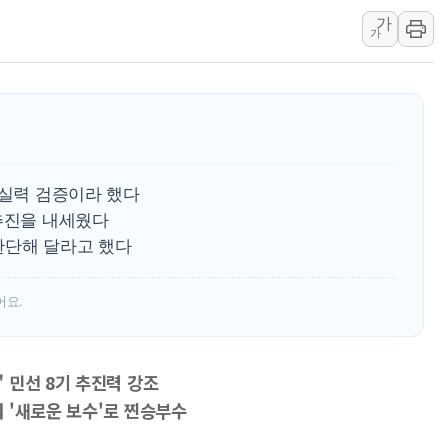
서울 중랑구 주택가서 흉기 난
가
가
李대통령 "결혼 때문에 손해 
여수 오동도 인근 해상서 모
추미애, '위안부' 피해자 기림
인천 선재도 갯벌서 해루질 중
인천서 말다툼 중 어머니 흉기
 실력 검증이라 했다
'화합' 꺼낸 김민석에 '뻔뻔
 추진을 내세웠다
판단해 달라고 했다
어요.
 민선 8기 추진력 강조
 '새로운 보수'로 찐승부수