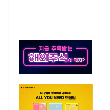
동…60대 남성 2명 숨져
보는 일 없게"…'결혼 페널티' 22개 과제 손본다
터보트 전복…1명 사망·1명 실종
의 날 참석..."국제적 시민 연대로 목소리 내야"
 실종 60대 나흘만에 숨진 채 발견
 살해 10대 아들 체포
' 받아친 정청래…제주 연설서 신경전 고조