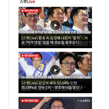
스팟
Live
[스팟Live] 환호 속 입장해 나란히 ‘찰칵’…서
로 ‘저격 연설’ 들을 때 후보들 표정은? |
26.08.08 더불어민주당 당대표·최고위원 후
보 인천 합동연설회
[스팟Live] 김민석 제주 52.64%·인천
45.09%로 연속 1위…정청래 따돌렸다’ |
26.08.08 더불어민주당 당대표·최고위원 후
보 인천 합동연설회