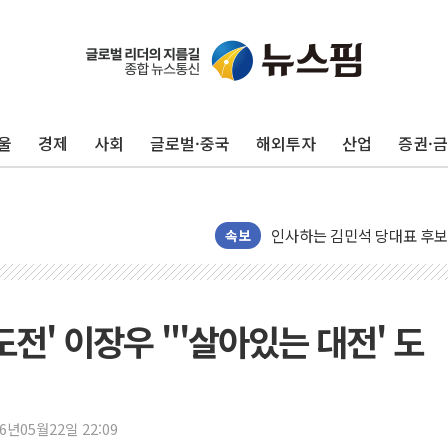
포항시 재난예산 40억 긴급 
울진·영덕 '호우특보'-포항 '
[종합] 김민석, 정청래에 '0.86
울
경제
사회
글로벌·중국
해외투자
산업
증권·
인천 합동연설회 나선 송영길
김민석, 2주차 제주·인천 경선서
인사하는 김민석 당대표 후보
속보
[속보] 민주, 제주·인천 경선 결
[속보] 민주, 인천 경선 결과 발
[속보] 민주, 제주 경선 결과 발
 도전' 이장우 "'살아있는 대전' 도
이번주 국내 주요 금융일정(8.1
美, 이란전 출구전략 만지작
강릉·동해·삼척 시간당 최대 
26년05월22일 22:09
폐기물 수거하다 참변…60대