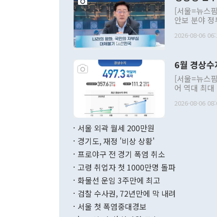
[서울=뉴스핌
안보 분야 정
평화공존 발전
2026-08-06 06:
발언 중에는 
언한 것이 있
령은 공개적으
6월 경상수
주의적 희망에
관의 대북 정
[서울=뉴스핌
관 부처 장관
어 역대 최대
관의 무리한 
출 호조로 월
다. [정동영 통일부 장관이 지난달 23일 오후 서울 종로구 정부서울청사에
2026-08-06 08:
료=한국은행] 한국은행이 6일 발표한 '2026년 6월 국제수지(잠정)'에
서 취임 1주년 
면 지난 6월
부 장관 권한
1000만달러
서울 외곽 월세 200만원
발전 구상'을
이에 따라 올
적 갈등 해결
경기도, 재정 '비상 상황'
했다. 경상수
결과 혐오의 
9000만달러
프로야구 전 경기 폭염 취소
년간의 CVI
지 기준 상품
고령 취업자 첫 1000만명 돌파
무너졌다고도 
며 월간 기준
현실을 바꾸는
달러로 38.
화물선 운임 3주만에 최고
를 평화 체제
196.9% 급
검찰 수사권, 72년만에 막 내려
함께 4자 대
수출은 160
지만 이 대통
서울 첫 폭염중대경보
(18.6%) 
화공존 정책이
했다. 통관 기