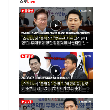
스팟
Live
[스팟Live] *풀영상* "부동산 지옥 고집한다
면!"...李대통령 향한 장동혁의 서슬퍼런 일갈
| 26.08.07 국민의힘 부동산정책 정상화 특별
위원회 전체회의
[스팟Live] *풀영상* 한병도 “국민의힘, 말로
만 주택 공급…공급 법안 처리 협조하라”｜
26.08.07 더불어민주당 원내대책회의