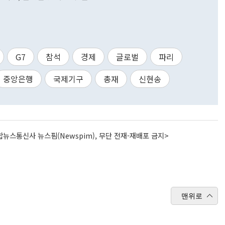
G7
참석
경제
글로벌
파리
중앙은행
국제기구
총재
신현송
뉴스통신사 뉴스핌(Newspim), 무단 전재-재배포 금지>
맨위로