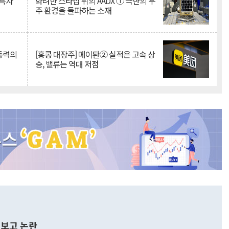
 흑자
화려한 스타십 뒤의 AADX ① 극한의 우
주 환경을 돌파하는 소재
 동력의
[홍콩 대장주] 메이퇀② 실적은 고속 상
승, 밸류는 역대 저점
보고 논란