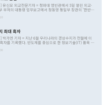
] 유신모 외교전문기자 = 청와대 영빈관에서 5일 열린 외교·
부 부처의 대통령 업무보고에서 정동영 통일부 장관의 '한반도
 구상'과 업무보고 발언이 논란을 빚고 있다. 이날 정 장관의
10
정부 내 조율을 거치지 않은 사안을 정책으로 추진하겠다고 공
는가 하면 사실 관계에 맞지 않은 설명도 있었다. 이재명 대통
로 신중을 기해 달라고 경고했고, 조현 외교부 장관은 '이상
지 최대 흑자
 근거한 비현실적 구상'이라는 비판을 내놨다. 그동안 정 장
책 관련 발언이 물의를 빚은 적은 여러 번 있지만 대통령과 유
] 박가연 기자 = 지난 6월 우리나라의 경상수지가 전월에 이
이 공개적으로 부정적 입장을 표명한 것은 이례적이다. 정 장
 흑자를 기록했다. 반도체를 중심으로 한 정보기술(IT) 품목 수
대북 접근법과 월권을 제어해야 한다는 목소리도 높아지고 있
간 상품수출이 처음으로 1000억달러를 넘어선 영향이다. [자
00
 따르
기자간담회를 하고 있다. [사진=통일부] 2026.07.23 ◆통일
 경상수지는 497억3000만달러 흑자로 집계됐다. 전월(386억
 넘어선 주장 정 장관은 이날 업무보고에서 '한반도 평화공존
)에 이어 두 달 연속 월간 기준 역대 최대 기록을 갈아치웠다.
 설명하면서 이재명 정부 2년차 핵심 과제로 상호 존중·평화
해 상반기 누적 경상수지 흑자는 1910억1000만달러를 기록
·핵 없는 한반도 등 3대 기본 방향을 제시했다. 정 장관은 "대
지 흑자를 견인한 것은 상품수지다. 6월 상품수지는 478억
언어는 멈춰야 한다"면서 주적 용어 대체를 주장했다. 지난 25
 흑자를 기록하며 전월에 이어 역대 최대를 다시 썼다. 국제수
D(완전하고 검증가능하며 되돌릴 수 없는 비핵화) 구도는 이미
수출은 1123억7000만달러로 전년 동월 대비 84.5% 증가하
했다. 또 "현 시점에서 흘러간 선(先)비핵화만 되뇌는 것은
 처음으로 1000억달러를 넘어섰다. 상품수입은 644억8000만
 데 힘이 되지 않는다"고 주장했다. 정 장관은 또 "정전 체제
6% 늘었다. 통관 기준으로는 반도체 수출이 전년 동월 대비
로 바꾸는 논의에 착수하겠다"면서 "북·미 정상회담 견인과
증했고 컴퓨터·주변기기(SSD)는 282.7% 증가했다. IT 품목
화의 동력을 확보하기 위해 최선을 다할 것"이라고 말했다. 하
.4% 늘었으며 비IT 품목도 ▲석유제품(47.5%) ▲화공품
령은 정 장관의 구상에 대부분 제동을 걸었다. 이 대통령은 "평
▲철강제품(17.9%) ▲승용차(6.1%) 등을 중심으로 18.6% 증가
 정치적으로 악용되는 측면이 있다"며 "많이 조심하셔야 한
준 수입은 ▲원자재(30.5%) ▲자본재(35.3%) ▲소비재