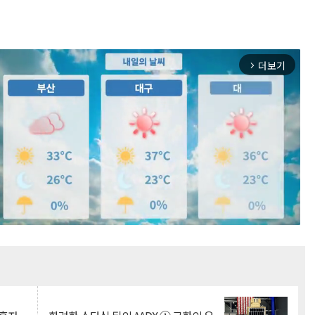
더보기
arrow_forward_ios
Mute