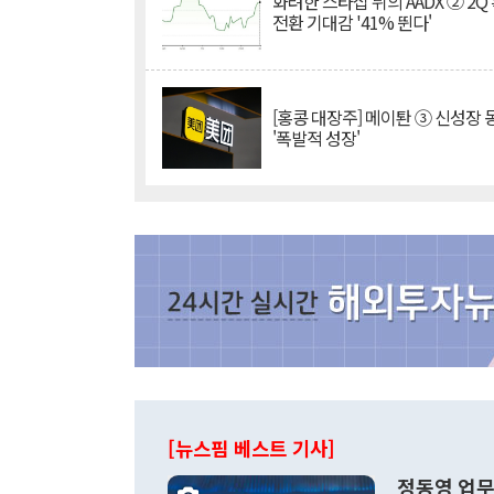
화려한 스타십 뒤의 AADX ② 2Q
전환 기대감 '41% 뛴다'
[홍콩 대장주] 메이퇀 ③ 신성장
'폭발적 성장'
[뉴스핌 베스트 기사]
정동영 업무