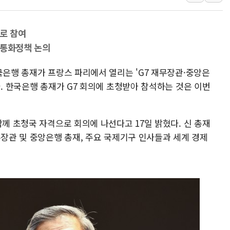
SKT, '8월 월간 럭키 페스타' 실시
LG헬로비전 '헬로모바일', 교보문
으로 참여
KTis, 02-114로 카카오 T 택시
 통화정책 논의
해군1함대 '창설 80주년' 기념식.
국은행 총재가 프랑스 파리에서 열리는 'G7 재무장관·중앙은
원주시, 첨단의료복합단지 지정 준
다. 한국은행 총재가 G7 회의에 초청받아 참석하는 것은 이번
삼척시, 무건리 이끼폭포 생태탐방
전남광주 화정역 인근 도로 4중 
청도 문수리 야산서 산불 진화 중.
함께 초청국 자격으로 회의에 나선다고 17일 밝혔다. 신 총재
무장관 및 중앙은행 총재, 주요 국제기구 인사들과 세계 경제
'해병 순직 책임' 임성근 전 사단장
헥토이노베이션, 상반기 매출 첫 2
우리은행, 고창해상풍력에 4000억
NH농협은행, 모두투어 제휴 여행