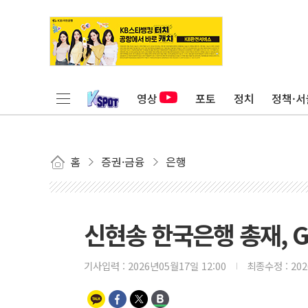
영상
포토
정치
정책·서
홈
증권·금융
은행
신현송 한국은행 총재, G
기사입력 :
2026년05월17일 12:00
최종수정 :
20