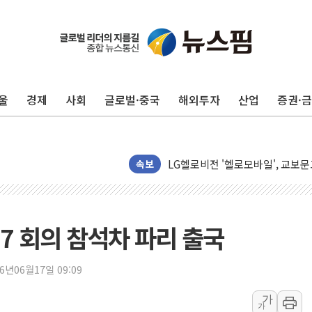
울
경제
사회
글로벌·중국
해외투자
산업
증권·
전남광주 구례 산불 32분 만에 주
속보
캠코, 5918억원 규모 압류재산 15
[시승기] 공간·승차감 잡은 볼보 E
[종합] 청도 흥선리 야산 산불 1
7 회의 참석차 파리 출국
한미 법카 제보자 "신동국과 무관
라인게임즈, '콰이어트' 테스트 참
26년06월17일 09:09
에어로케이항공, 청주-중국 청두 노
가
가
네이버, AI 브리핑 도입 후 블로그