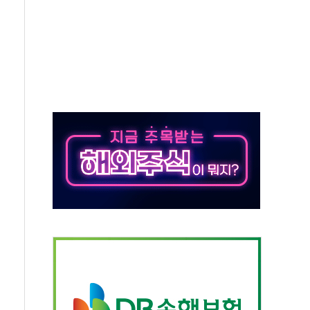
...휴대폰 결제 최대 6000원 할인
고 제휴 전자책 요금제 출시
 호출 서비스
..지역축제 '불금전파, 송정'과 상생
비 본격화…'AI 데이터 기반 메디테크 혁신허브' 구상
로 출입 통제
추돌…1명 심정지·5명 부상
..진화헬기 3대 투입
 항소심도 징역 3년
000억원 돌파
 금융 지원
적금 완판