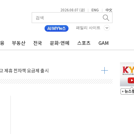
2026.08.07 (금)
ENG
中文
|
|
패밀리 사이트
금융
부동산
전국
문화·연예
스포츠
GAM
불 진화...인명피해 없어
06건 공매
X90…'올 터치'는 호불호
시간36분만에 주불진화....인명피해 없어
…자료는 전·현직 직원으로부터 확보"
가자 3만 명 돌파
선 운항허가 취득...중국 노선 다변화
 창작자 지원 규모 2배 확대