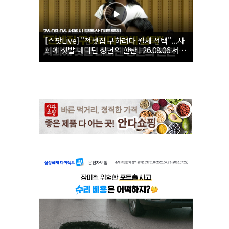
[스팟Live] "전셋집 구하려다 월세 선택"...사
회에 첫발 내디딘 청년의 한탄 | 26.08.06 서울
시 부동산 대토론회