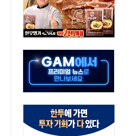
하는 '선봉'의 대민 봉사
미사일 1발 발사… 올해 10번째·42일 만 도발
 새 안보 위기… 반군·마약카르텔이 습득해 전투 활용
어선 구조
무해한 표면 부식 물질"
분만에 진화...외국인 노동자 숨져