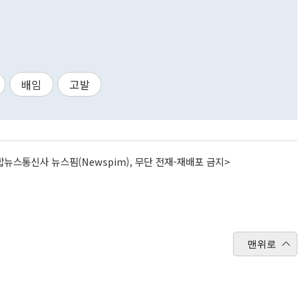
배임
고발
뉴스통신사 뉴스핌(Newspim), 무단 전재-재배포 금지>
맨위로