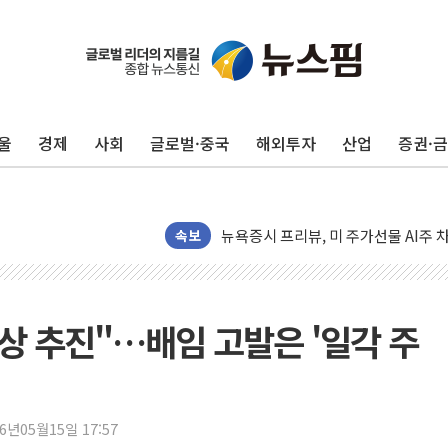
유럽증시, 견조한 실적 소화하며 대부분
리투아니아 국방 "러, 우크라 드론으로
구광모, 내주 실리콘밸리서 젠슨 황 
울
경제
사회
글로벌·중국
해외투자
산업
증권·
뉴욕증시 개장 전 특징주...모더나
김정관 장관 "영업이익 N% 성과급
뉴욕증시 프리뷰, 미 주가선물 AI주
청와대, 북한 단거리 탄도미사일 발사
속보
금값 7주 만에 최고…美 고용 둔화·
[인도증시] 중동 긴장 완화에 실적 호
러, 1인칭시점 드론으로 우크라 민간
정상 추진"…배임 고발은 '일각 주
[베트남 증시] 지수 하락 속 'DGC
'월가의 황제' 다이먼 "금융시장 레
양주 섬유염색공장서 화재 1명 중상…
26년05월15일 17:57
김정관 산업부 장관 "주 52시간 손봐