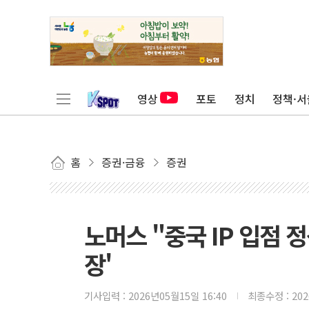
영상
포토
정치
정책·서
홈
증권·금융
증권
노머스 "중국 IP 입점 
장'
기사입력 :
2026년05월15일 16:40
최종수정 :
20