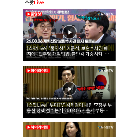
스팟
Live
[스팟Live] *풀영상* 이준석, 보완수사권 폐
지에 "민주당 개악입법, 불안감 가중시켜"｜
26.08.06 개혁신당 보완수사권 폐지 토론회
[스팟Live] '투미TV' 김제경이 내린 李정부 부
동산 정책 점수는? | 26.08.06 서울시 부동산
대토론회