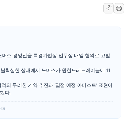
가
해군 1함대 창설 80주년…지역과 함께
가
[3보] 북, 원산서 동해로 단거리 탄도
우크라 드론 전술, 중남미 콜롬비아에
동해해경, 독도 해상서 부유물 감긴 
주한미군 "오산기지 누출, 백린 아닌 
구미 폐염산처리업체서 불 2시간30여
 노머스 경영진을 특경가법상 업무상 배임 혐의로 고발
도 불확실한 상태에서 노머스가 원헌드레드레이블에 11
.
적의 무리한 계약 추진과 ‘입점 예정 아티스트’ 표현이
했다.
어요.