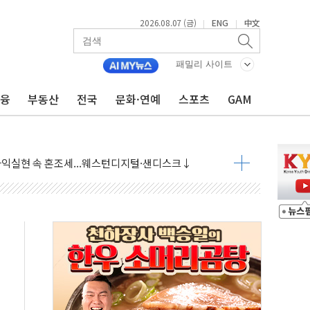
2026.08.07 (금)
ENG
中文
|
|
 상승… "2분기 기업 순이익 21% 증가" 전망
 나토 회원국 공격 검토… 거짓 깃발 작전"
패밀리 사이트
재회…로봇·AI 데이터센터·모빌리티 구체화
금융
부동산
전국
문화·연예
스포츠
GAM
·아이온큐·도어대시↑ VS 샌디스크·피그마·앱러빈↓
 반대…상법·자본시장법 개정 논의"
 차익실현 속 혼조세...웨스턴디지털·샌디스크↓
에 긴급 안보 점검회의
호르무즈 재개방 기대에 강세
조까지, 상승...호실적 보고 기업 상승세 뚜렷
인 '사파리' 공격… 시민들 공포감 극대화 전략
' 임시 주총 기대감에 홀로 상한가…마진 잔액은 사상 최고
버리지 위험수위…숨은 차입이 더 큰 변수"
대응 1단계 진압 중
야, 경쟁상대 中과 비교해야"