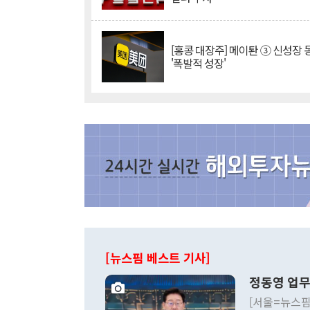
[홍콩 대장주] 메이퇀 ③ 신성장
'폭발적 성장'
[뉴스핌 베스트 기사]
정동영 업무
[서울=뉴스핌