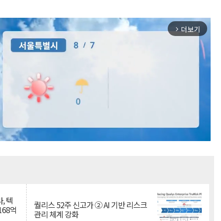
더보기
arrow_forward_ios
Mute
, 텍
퀄리스 52주 신고가 ② AI 기반 리스크
168억
관리 체계 강화