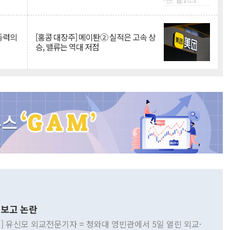
 동력의
[홍콩 대장주] 메이퇀② 실적은 고속 상
승, 밸류는 역대 저점
보고 논란
] 유신모 외교전문기자 = 청와대 영빈관에서 5일 열린 외교·