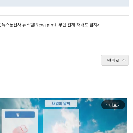
뉴스통신사 뉴스핌(Newspim), 무단 전재-재배포 금지>
맨위로
더보기
arrow_forward_ios