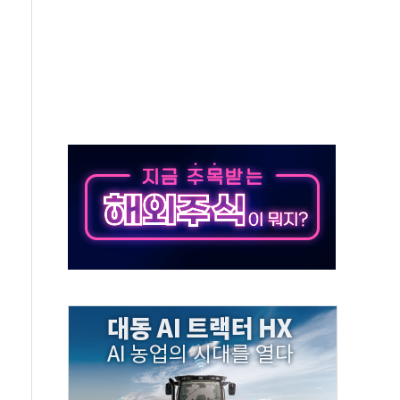
결… 수니파 국가들의 새 안보 협력 구도
비온 59㎡ 18억원대
-서울시 '정책 엇박자'
생애최초만 경쟁 치열
래·ETF 매수에도 고유가·금리·입법 지연 '삼중 부담'
...석유·가스주 올랐지만 빈그룹이 상쇄
총수요 104.3GW 기록
 위기 고조되는 또 다른 중동 화약고
름나기 [뉴스핌 줌인]