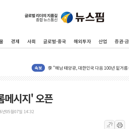
울
경제
사회
글로벌·중국
해외투자
산업
증권·
트럼프 "금리 내려야"…파월 때와 달리 워시엔
특정 정치인 측근 포항시 정책특보 내정설...포
李 "해남 태양광, 대한민국 다음 100년 밑거
속보
李 대통령, '6시간 마라톤 부동산 2차 회의' 
트럼프, 中 겨냥 폴리실리콘 관세 15% 부과
[사진] 빈살만과 에르도안의 만남
이란와이어 "이란 최고지도자 위독…곧 사망해
롬메시지' 오픈
남동발전, 해남군에 국내 최대 규모 400MW 
[인도증시] 중동 불안 속 유가 상승에 소폭 하락
26년05월07일 14:32
황희 '폐버스 청년주택' SNS 글 역풍에 "정부
가
가
폭염 누그러지고 가뭄 숙지나...경북동해안권 8