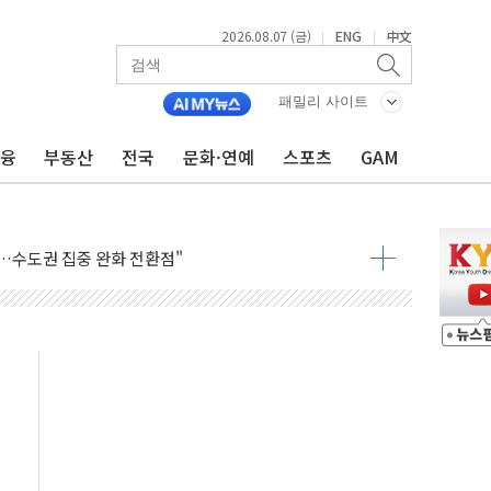
2026.08.07 (금)
ENG
中文
|
|
패밀리 사이트
금융
부동산
전국
문화·연예
스포츠
GAM
 톤 낮춰
항시 '시끌'
름…수도권 집중 완화 전환점"
주재… "전폭적 공급 확대·속도전 총력"
…美 태양광주 급등
도 놀랍지 않아"
태양광 착공…여의도 1.6배 규모
...금융주 낙폭 커
정책 아냐" 해명
~9일 최대 100mm 호우