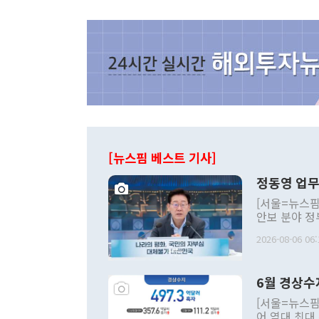
[뉴스핌 베스트 기사]
정동영 업무
[서울=뉴스핌
안보 분야 정
평화공존 발전
2026-08-06 06:
발언 중에는 
언한 것이 있
령은 공개적으
6월 경상수
주의적 희망에
관의 대북 정
[서울=뉴스핌
관 부처 장관
어 역대 최대