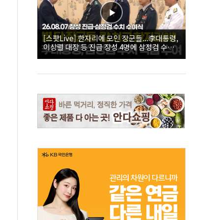
[스팟Live] 한자리에 모인 장군들...李대통령,
이상렬 대장 등 진급 장성 4명에 삼정검 수치
직접 수여｜26.08.07 장성 진급·삼정검 수치
수여식