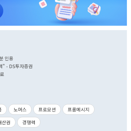
분 인용
" - DS투자증권
완료
폼
노머스
프로모션
프롬메시지
재산권
경쟁력