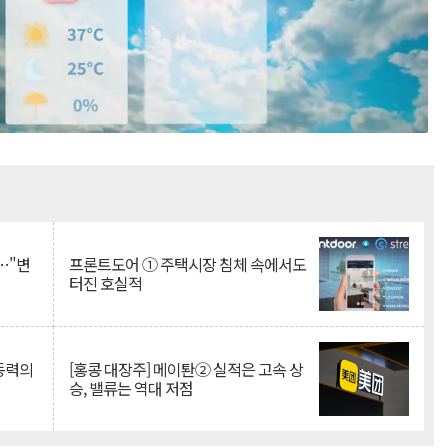
Mute
…"변
프론트도어 ① 주택시장 침체 속에서도
터진 호실적
 동력의
[홍콩 대장주] 메이퇀② 실적은 고속 상
승, 밸류는 역대 저점