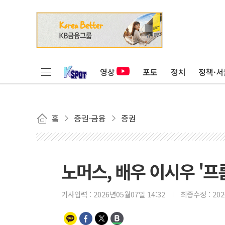
영상
포토
정치
정책·서
홈
증권·금융
증권
노머스, 배우 이시우 '프
기사입력 :
2026년05월07일 14:32
최종수정 :
20