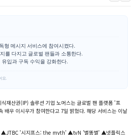
사우디·튀르키예·파키스탄, '공동방위협정' 체
신길동 신축도 3.3㎡당 7250만원…써밋 클라
용산공원·그린벨트로 또 충돌…반복되는 국토부
[AI 부동산 투데이] 특공 전략도 '극과 극'…
[코인시황] 비트코인 6만4000달러대 횡보…고
구독형 메시지 서비스에 참여시켰다.
[베트남 증시] 유동성 부진 지속, 강보합 마감
지를 다지고 글로벌 팬들과 소통한다.
덤 유입과 구독 수익을 강화한다.
'찜통더위'에 전력수요 역대 최고치 경신…한낮 
후티 반군, 예멘 정부군과 사우디 동시 공격…
어요.
42.5도 역대급 폭염…동물들도 특별식으로 여
식재산권(IP) 솔루션 기업 노머스는 글로벌 팬 플랫폼 '프
속 배우 이시우가 참여한다고 7일 밝혔다. 해당 서비스는 이날
JTBC '시지프스: the myth' ▲tvN '별똥별' ▲넷플릭스