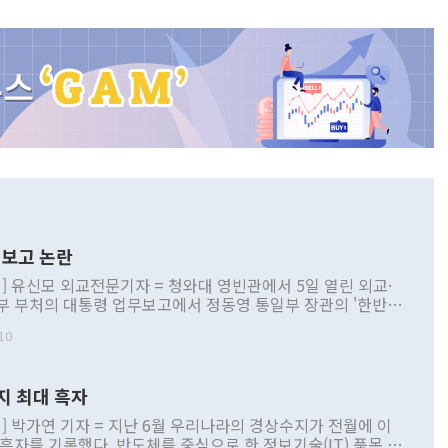
보고 논란
] 유신모 외교전문기자 = 청와대 영빈관에서 5일 열린 외교·
부 부처의 대통령 업무보고에서 정동영 통일부 장관의 '한반도
 구상'과 업무보고 발언이 논란을 빚고 있다. 이날 정 장관의
10
정부 내 조율을 거치지 않은 사안을 정책으로 추진하겠다고 공
는가 하면 사실 관계에 맞지 않은 설명도 있었다. 이재명 대통
로 신중을 기해 달라고 경고했고, 조현 외교부 장관은 '이상
지 최대 흑자
 근거한 비현실적 구상'이라는 비판을 내놨다. 그동안 정 장
책 관련 발언이 물의를 빚은 적은 여러 번 있지만 대통령과 유
] 박가연 기자 = 지난 6월 우리나라의 경상수지가 전월에 이
이 공개적으로 부정적 입장을 표명한 것은 이례적이다. 정 장
 흑자를 기록했다. 반도체를 중심으로 한 정보기술(IT) 품목 수