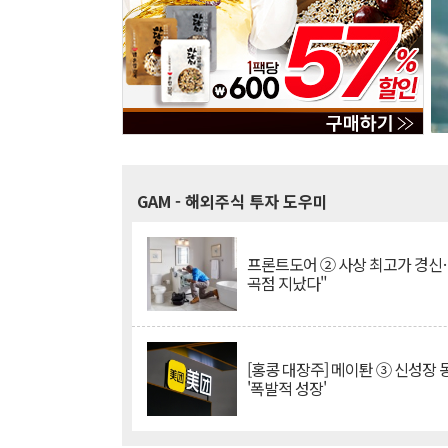
GAM
- 해외주식 투자 도우미
프론트도어 ② 사상 최고가 경신
곡점 지났다"
[홍콩 대장주] 메이퇀 ③ 신성장
'폭발적 성장'