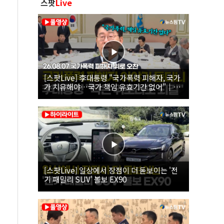
스팟
Live
[스팟Live] 李대통령 "국가폭력 피해자, 국가
가 치유해야…국가 책임 유효기간 없어"｜
26.08.07 국가폭력 피해자 위로 오찬
[스팟Live] 일상에서 장점이 더 돋보이는 '전
기 패밀리 SUV' 볼보 EX90