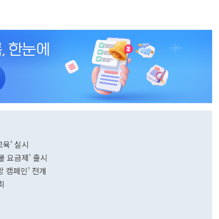
교육' 실시
불 요금제' 출시
방 캠페인' 전개
최