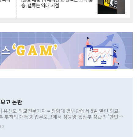
승, 밸류는 역대 저점
보고 논란
] 유신모 외교전문기자 = 청와대 영빈관에서 5일 열린 외교·
부 부처의 대통령 업무보고에서 정동영 통일부 장관의 '한반도
 구상'과 업무보고 발언이 논란을 빚고 있다. 이날 정 장관의
10
정부 내 조율을 거치지 않은 사안을 정책으로 추진하겠다고 공
는가 하면 사실 관계에 맞지 않은 설명도 있었다. 이재명 대통