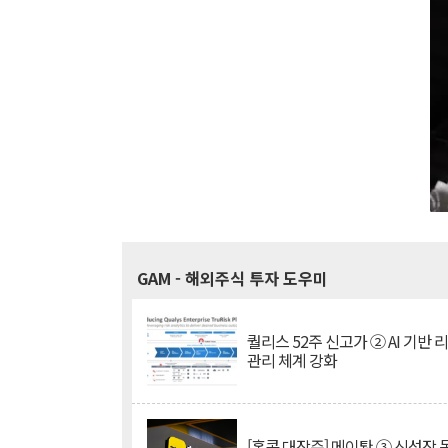
GAM
- 해외주식 투자 도우미
퀄리스 52주 신고가 ② AI 기반 
관리 체계 강화
[홍콩 대장주] 메이퇀 ③ 신성장