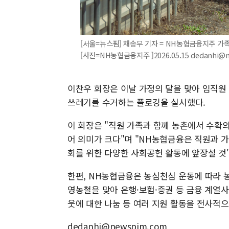
[서울=뉴스핌] 채송무 기자 = NH농협금융지주 
[사진=NH농협금융지주 ]2026.05.15 dedanhi@
이찬우 회장은 이날 가정의 달을 맞아 임직원
쓰레기를 수거하는 플로깅을 실시했다.
이 회장은 "직원 가족과 함께 농촌에서 수확의
어 의미가 크다"며 "NH농협금융은 직원과 
회를 위한 다양한 사회공헌 활동에 앞장설 것
한편, NH농협금융은 농심천심 운동에 따라 농
영농철을 맞아 은행·보험·증권 등 금융 계열사
웃에 대한 나눔 등 여러 지원 활동을 전사적
dedanhi@newspim.com