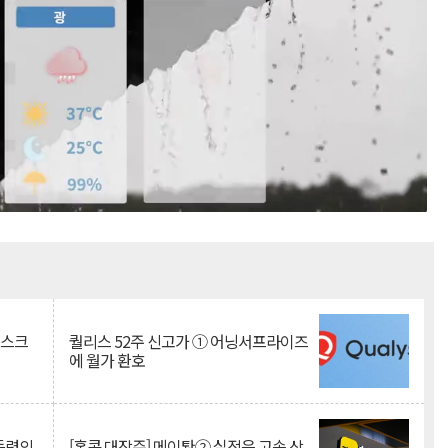
Mute
리스크
퀄리스 52주 신고가 ① 어닝서프라이즈
에 월가 환호
 동력의
[홍콩 대장주] 메이퇀② 실적은 고속 상