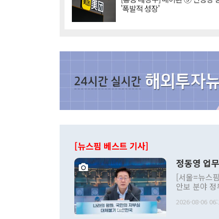
'폭발적 성장'
[뉴스핌 베스트 기사]
정동영 업무
[서울=뉴스핌
안보 분야 정
평화공존 발전
2026-08-06 06:
발언 중에는 
언한 것이 있