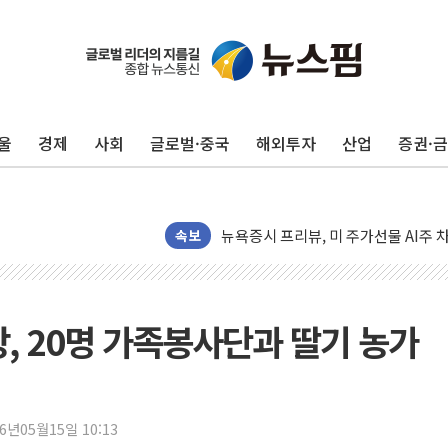
울
경제
사회
글로벌·중국
해외투자
산업
증권·
뉴욕증시 개장 전 특징주...모더나
김정관 장관 "영업이익 N% 성과급
뉴욕증시 프리뷰, 미 주가선물 AI주
청와대, 북한 단거리 탄도미사일 발사
속보
금값 7주 만에 최고…美 고용 둔화·
[인도증시] 중동 긴장 완화에 실적 호
러, 1인칭시점 드론으로 우크라 민간
, 20명 가족봉사단과 딸기 농가
[베트남 증시] 지수 하락 속 'DGC
'월가의 황제' 다이먼 "금융시장 레
양주 섬유염색공장서 화재 1명 중상…
26년05월15일 10:13
김정관 산업부 장관 "주 52시간 손봐