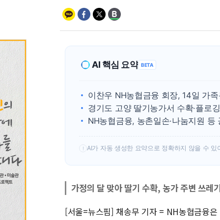
AI 핵심 요약
BETA
이찬우 NH농협금융 회장, 14일 가
경기도 고양 딸기농가서 수확·플로
NH농협금융, 농촌일손·나눔지원 등 
AI가 자동 생성한 요약으로 정확하지 않을 수 있
!
가정의 달 맞아 딸기 수확, 농가 주변 쓰레
[서울=뉴스핌] 채송무 기자 = NH농협금융은