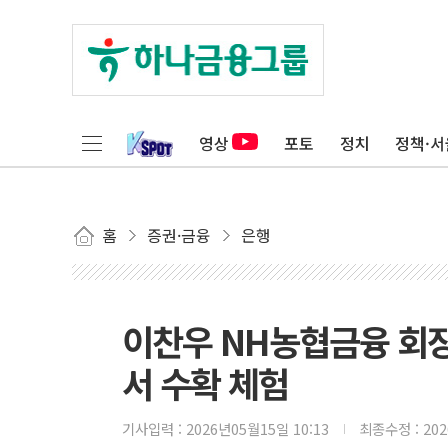
영상
포토
정치
정책·서
홈
증권·금융
은행
이찬우 NH농협금융 회장
서 수확 체험
기사입력 :
2026년05월15일 10:13
최종수정 :
20