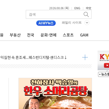
2026.08.06 (목)
ENG
中文
|
|
패밀리 사이트
금융
부동산
전국
문화·연예
스포츠
GAM
·아이온큐·도어대시↑ VS 샌디스크·피그마·앱러빈↓
 반대…상법·자본시장법 개정 논의"
 차익실현 속 혼조세...웨스턴디지털·샌디스크↓
에 긴급 안보 점검회의
호르무즈 재개방 기대에 강세
조까지, 상승...호실적 보고 기업 상승세 뚜렷
인 '사파리' 공격… 시민들 공포감 극대화 전략
' 임시 주총 기대감에 홀로 상한가…마진 잔액은 사상 최고
버리지 위험수위…숨은 차입이 더 큰 변수"
대응 1단계 진압 중
야, 경쟁상대 中과 비교해야"