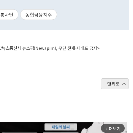
봉사단
농협금융지주
뉴스통신사 뉴스핌(Newspim), 무단 전재-재배포 금지>
맨위로
더보기
arrow_forward_ios