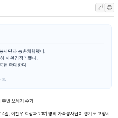
가
해군 1함대 창설 80주년…지역과 함께
가
[3보] 북, 원산서 동해로 단거리 탄도
우크라 드론 전술, 중남미 콜롬비아에
동해해경, 독도 해상서 부유물 감긴 
주한미군 "오산기지 누출, 백린 아닌 
구미 폐염산처리업체서 불 2시간30여
족봉사단과 농촌체험했다.
해군과 함께하는 '불금전파, 송정' 시
깅하며 환경정리했다.
강원도 폭염특보 11일째…온열질환·가
공헌 확대한다.
[코인 시황] 비트코인, ETF 자금 
어요.
기 주변 쓰레기 수거
 14일, 이찬우 회장과 20여 명의 가족봉사단이 경기도 고양시