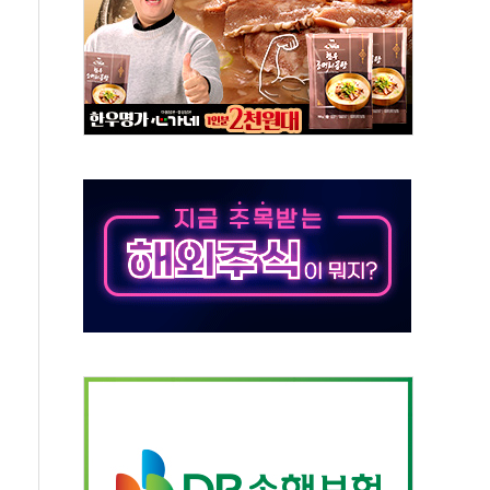
하는 '선봉'의 대민 봉사
미사일 1발 발사… 올해 10번째·42일 만 도발
 새 안보 위기… 반군·마약카르텔이 습득해 전투 활용
어선 구조
무해한 표면 부식 물질"
분만에 진화...외국인 노동자 숨져
즌2
축 피해 최소화 '총력 대응'
유입에도 박스권…美 암호화폐 법안 처리 여부도 변수