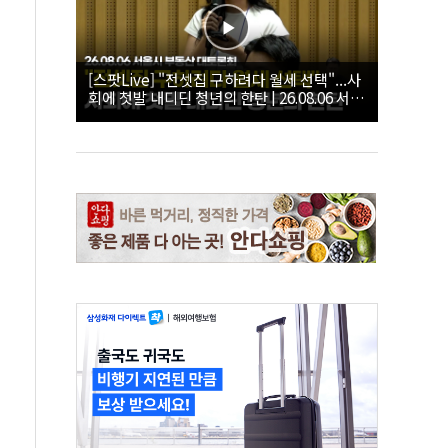
[스팟Live] "전셋집 구하려다 월세 선택"...사
회에 첫발 내디딘 청년의 한탄 | 26.08.06 서울
시 부동산 대토론회