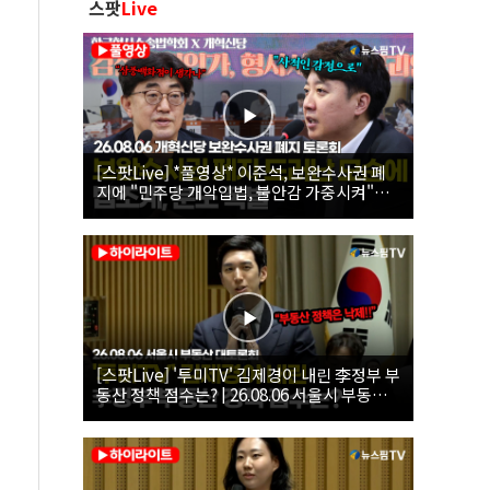
스팟
Live
[스팟Live] *풀영상* 이준석, 보완수사권 폐
지에 "민주당 개악입법, 불안감 가중시켜"｜
26.08.06 개혁신당 보완수사권 폐지 토론회
[스팟Live] '투미TV' 김제경이 내린 李정부 부
동산 정책 점수는? | 26.08.06 서울시 부동산
대토론회