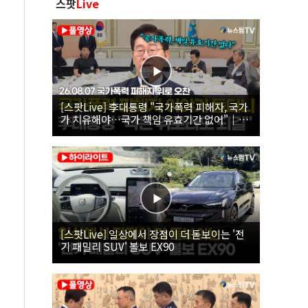
스팟
Live
[스팟Live] 李대통령 "국가폭력 피해자, 국가
가 치유해야…국가 책임 유효기간 없어"｜
26.08.07 국가폭력 피해자 위로 오찬
[스팟Live] 일상에서 장점이 더 돋보이는 '전
기 패밀리 SUV' 볼보 EX90