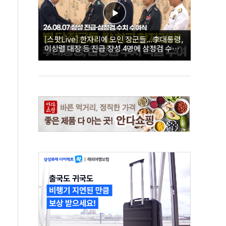
[스팟Live] 한자리에 모인 장군들...李대통령,
이상렬 대장 등 진급 장성 4명에 삼정검 수치
직접 수여｜26.08.07 장성 진급·삼정검 수치
수여식