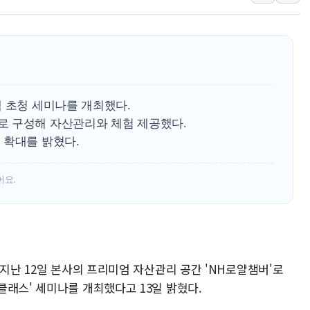
벼랑 끝 선 '동전주' 무더기
1순위보다 낮은 특별공급 
컴투스 '제우스: 오만의 신'
네이버 클립, 시청 만으로 
서울 재건축·재개발 정상화시 
객 초청 세미나를 개최했다.
[인사] 공정거래위원회
로 구성해 자산관리와 체험 제공했다.
 확대를 밝혔다.
어요.
 지난 12일 본사의 프리미엄 자산관리 공간 'NH로얄챔버'로
클래스' 세미나를 개최했다고 13일 밝혔다.