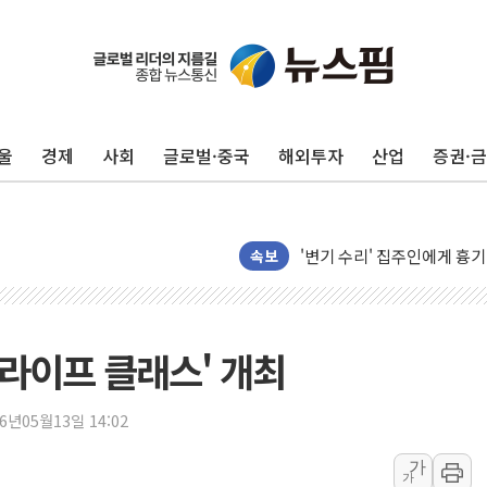
태국 학교서 중학생 총기 난사
40.2도 찍은 서울 등 폭염
"文정부 악몽 재현 안돼"..
울
경제
사회
글로벌·중국
해외투자
산업
증권·
신세계사이먼 '대구 프리미엄 
李대통령, 호우 피해 경북 
'변기 수리' 집주인에게 흉기
워트, 상반기 영업이익 30
속보
프롬바이오, 10일 거래 재
NH농협생명, 농작업 중 온
아바코, 2분기 매출 120억원
 라이프 클래스' 개최
랩지노믹스 "디엑솜과 美 암
보로노이, 폐암 치료제 'VRN
26년05월13일 14:02
푸본현대생명, 육군 3군단과
가
가
교보생명, '교보K-맞춤건강