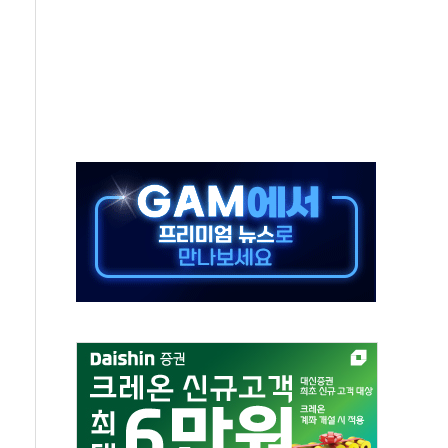
 상폐 위기…관리종목 우려 지정예고 총 63개
경쟁률… 실수요자 관심
 26일 출시, 유저의 캐릭터가 AI로 플레이한다
혜택 얻는 피드코인 이벤트 진행
5년 내 9만가구 순증...이주 대란도 제한적