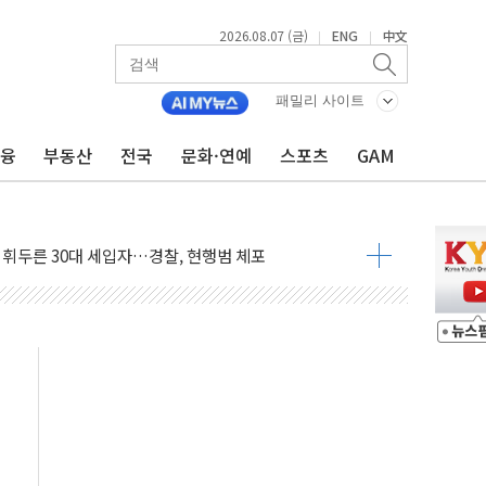
2026.08.07 (금)
ENG
中文
|
|
...최소 7명 사망
중대경보 해제…누적 온열질환자 2872명
패밀리 사이트
.李 부동산 세제안에 與 내부서 '총선·대선 직격탄' 우려
금융
부동산
전국
문화·연예
스포츠
GAM
아울렛' 건립 '본궤도'
안동·의성 특별재난지역 선포
 휘두른 30대 세입자…경찰, 현행범 체포
억원
개…"재무구조 개편"
열질환 보장…폭염기 신속 보상 강화
 진단 분야 독점 라이선스 계약"
11' 캐나다 IND 신청
 군 장병 금융교육·전역 지원 협약
보험' 6개월 배타적사용권 획득