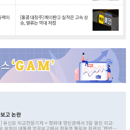
 동력의
[홍콩 대장주] 메이퇀② 실적은 고속 상
승, 밸류는 역대 저점
보고 논란
] 유신모 외교전문기자 = 청와대 영빈관에서 5일 열린 외교·
부 부처의 대통령 업무보고에서 정동영 통일부 장관의 '한반도