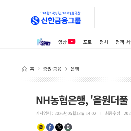
영상
포토
정치
정책·서
홈
증권·금융
은행
NH농협은행, '올원더풀
기사입력 :
2026년05월13일 14:02
최종수정 :
20