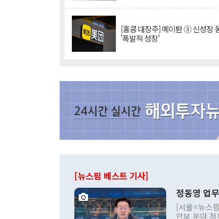
[홍콩 대장주] 메이퇀 ③ 신성장
'폭발적 성장'
[뉴스핌 베스트 기사]
정동영 업무
[서울=뉴스핌
안보 분야 정