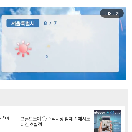
더보기
arrow_forward_ios
Mute
…"변
프론트도어 ① 주택시장 침체 속에서도
터진 호실적