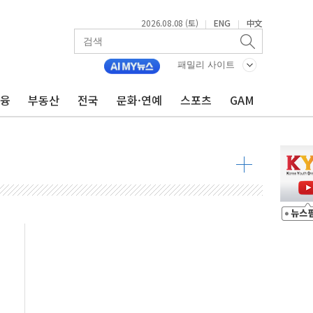
2026.08.08 (토)
ENG
中文
|
|
패밀리 사이트
금융
부동산
전국
문화·연예
스포츠
GAM
8도 넘으면 중단
해소될 듯
것"
지대' 우려
타진
청래 '격차 확대'
최고치