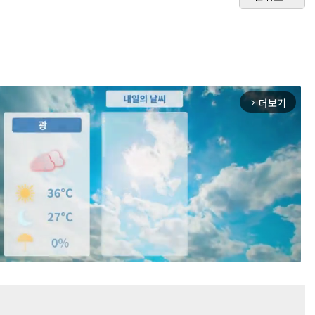
더보기
arrow_forward_ios
Mute