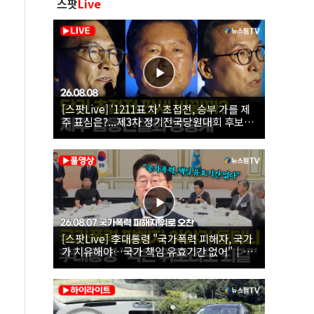
스팟
Live
[스팟Live] ‘1211표 차’ 초접전, 승부 가를 제
주 표심은?...제3차 정기전국당원대회 후보자
제주 합동연설회 생중계 | 26.08.08
[스팟Live] 李대통령 "국가폭력 피해자, 국가
가 치유해야…국가 책임 유효기간 없어"｜
26.08.07 국가폭력 피해자 위로 오찬