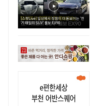
[스팟Live] 일상에서 장점이 더 돋보이는 '전
기 패밀리 SUV' 볼보 EX90