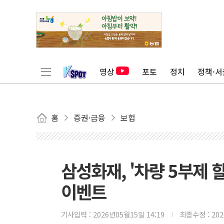
영상
포토
정치
정책·서
홈
증권·금융
보험
삼성화재, '차량 5부제
이벤트
기사입력 :
2026년05월15일 14:19
최종수정 :
20