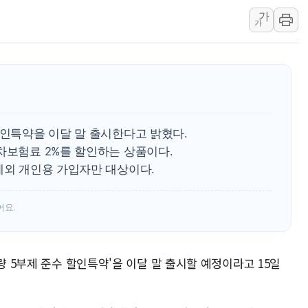
가
트럼프, 쿡 연준 이사 해임 재추진…"26일까지 의혹 소명"
가
유럽증시, 美 고용 예상 밖 부진에 연준 금리 인상 가능성 
미 연준 매파 기세 꺾이나…고용 감소에 9월 동결 전망 우
[종합] 이슬람 수니파 3국, '공동방위협정' 체결… 이스라
트럼프, 백신·자폐증 행정명령 검토…"이르면 다음 주"
美 항소법원, 백악관 무도회장 공사 중단 명령…트럼프 제
할인특약을 이달 말 출시한다고 밝혔다.
이란 핵심 원유 수출항 '하르그섬', 최근 1주일 이상 '올스
차보험료 2%를 할인하는 상품이다.
美 고용 쇼크에 엔화 장중 급등…시장은 "또 개입했나" 촉
제외 개인용 가입자만 대상이다.
[AI MY 뉴스] 뉴욕 반도체주 프리뷰...美 고용 쇼크에 반도
어요.
량 5부제 준수 할인특약'을 이달 말 출시할 예정이라고 15일