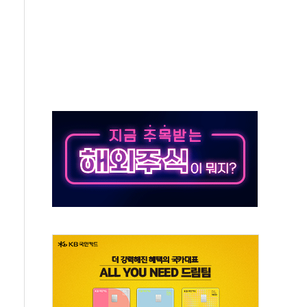
 요구
낮아지며 상승… STOXX 600 지수는 나흘 연속 최고치
세
엘·이란 위협에 맞설 자체 억지력 강화
동
톱'… 美 해상봉쇄 영향
각
체주 '활짝'