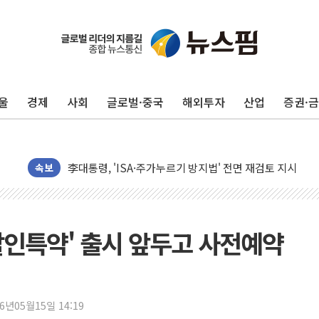
울
경제
사회
글로벌·중국
해외투자
산업
증권·
청양 밭에서 일하던 90대 숨져…온열질환 여부 조사
폭염에 車 운전면허 기능시험 오전 집중 편성…체감온도 3
李대통령, 'ISA·주가누르기 방지법' 전면 재검토 지시
'호우 특보' 경북 울진 시간당 20~30mm 강한 비...가뭄 
속보
주말 무더위·열대야 지속…내륙 곳곳 소나기
오세훈 "용산공원 주택 검토, 민주당 스스로 원칙 뒤집는 
충북 주말 무더위 지속…청주·진천 35도, 곳곳 소나기
 할인특약' 출시 앞두고 사전예약
10월 보완수사권 폐지·공소청 출범…피해자들 '범죄 사각
한상협, 업계 개인정보 보안 새판 짠다…'자율규제단체' 
민주당, 오늘 제주·인천 경선 발표...김민석 '재역전' vs 정
26년05월15일 14:19
뉴욕증시, 고용 쇼크에 금리 인상 우려 후퇴…S&P500 