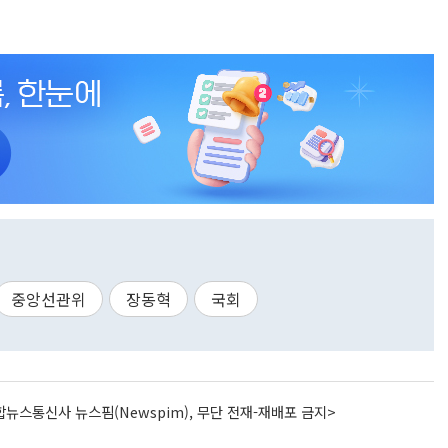
중앙선관위
장동혁
국회
뉴스통신사 뉴스핌(Newspim), 무단 전재-재배포 금지>