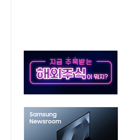
5조원 투입키로...'에너지 자립' 일환
36% 늘었다...공급부족 전 시장 규제 탓 커
업 Audission Oy와 운영 파트너십 체결
개발"…서리풀2구역 갈등, 협의 테이블에
 바꾼 대한민국 여름
돌려차기 발언' 논란 서범수·진종오 징계절차 개시