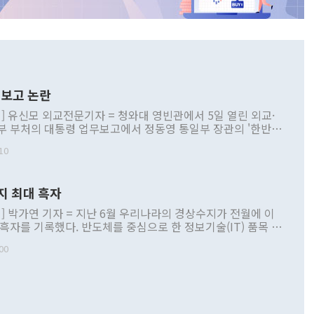
보고 논란
] 유신모 외교전문기자 = 청와대 영빈관에서 5일 열린 외교·
부 부처의 대통령 업무보고에서 정동영 통일부 장관의 '한반도
 구상'과 업무보고 발언이 논란을 빚고 있다. 이날 정 장관의
10
정부 내 조율을 거치지 않은 사안을 정책으로 추진하겠다고 공
는가 하면 사실 관계에 맞지 않은 설명도 있었다. 이재명 대통
로 신중을 기해 달라고 경고했고, 조현 외교부 장관은 '이상
지 최대 흑자
 근거한 비현실적 구상'이라는 비판을 내놨다. 그동안 정 장
책 관련 발언이 물의를 빚은 적은 여러 번 있지만 대통령과 유
] 박가연 기자 = 지난 6월 우리나라의 경상수지가 전월에 이
이 공개적으로 부정적 입장을 표명한 것은 이례적이다. 정 장
 흑자를 기록했다. 반도체를 중심으로 한 정보기술(IT) 품목 수
대북 접근법과 월권을 제어해야 한다는 목소리도 높아지고 있
간 상품수출이 처음으로 1000억달러를 넘어선 영향이다. [자
00
 따르
기자간담회를 하고 있다. [사진=통일부] 2026.07.23 ◆통일
 경상수지는 497억3000만달러 흑자로 집계됐다. 전월(386억
 넘어선 주장 정 장관은 이날 업무보고에서 '한반도 평화공존
)에 이어 두 달 연속 월간 기준 역대 최대 기록을 갈아치웠다.
 설명하면서 이재명 정부 2년차 핵심 과제로 상호 존중·평화
해 상반기 누적 경상수지 흑자는 1910억1000만달러를 기록
·핵 없는 한반도 등 3대 기본 방향을 제시했다. 정 장관은 "대
지 흑자를 견인한 것은 상품수지다. 6월 상품수지는 478억