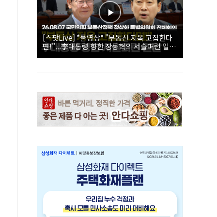
[스팟Live] *풀영상* "부동산 지옥 고집한다
면!"...李대통령 향한 장동혁의 서슬퍼런 일갈
| 26.08.07 국민의힘 부동산정책 정상화 특별
위원회 전체회의