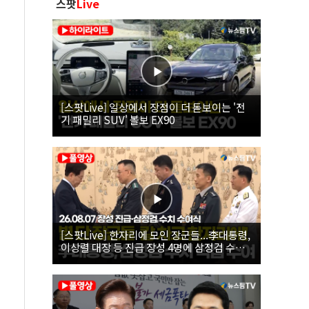
스팟
Live
[스팟Live] 일상에서 장점이 더 돋보이는 '전
기 패밀리 SUV' 볼보 EX90
[스팟Live] 한자리에 모인 장군들...李대통령,
이상렬 대장 등 진급 장성 4명에 삼정검 수치
직접 수여｜26.08.07 장성 진급·삼정검 수치
수여식