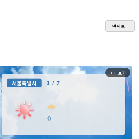
맨위로
더보기
arrow_forward_ios