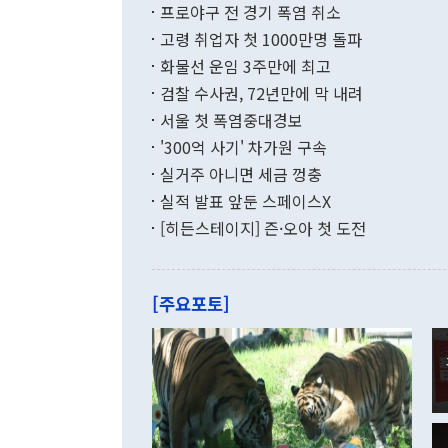
결과 혐오의 
9000만달러
프로야구 전 경기 폭염 취소
년간의 CVI
지 기준 상품
고령 취업자 첫 1000만명 돌파
무너졌다고도 
며 월간 기준
현실을 바꾸는
달러로 38.
화물선 운임 3주만에 최고
를 평화 체제
196.9% 급
검찰 수사권, 72년만에 막 내려
함께 4자 대
수출은 160
지만 이 대통
서울 첫 폭염중대경보
(18.6%) 
화공존 정책이
했다. 통관 기
'300억 사기' 차가원 구속
다"고 지적했
(16.4%)
투리가 잡혀 
실거주 아니면 세금 껑충
월(-10억9
쁜 상황이 초
증가와 유류할
실적 발표 앞둔 스페이스X
9·19 군사
기록했지만 
[히든스테이지] 즌·오아 첫 도전
"우리의 선의
로 전환됐다.
으로 약간의 의문
를 기록해 전
관은 업무보고
는 배당수입
주의에 근거한
줄면서 25억
[주요포토]
라며 "여러분
억1000만달
이 9월 러시
였던 올해 3
며 "정부 차
인의 해외투자
은 "그것은 
각각 증가했다
잘랐다. 정 
국인의 국내 
않았다는 점에
감소하며 전월
사합의 복원,
경신했다. 외
권이라는 지적
분기 말 만기