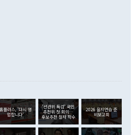
언어는 멈춰야 한다"면서 주적 용어 대체를 주장했다. 지난 25
 흑자를 기록하며 전월에 이어 역대 최대를 다시 썼다. 국제수
D(완전하고 검증가능하며 되돌릴 수 없는 비핵화) 구도는 이미
수출은 1123억7000만달러로 전년 동월 대비 84.5% 증가하
했다. 또 "현 시점에서 흘러간 선(先)비핵화만 되뇌는 것은
 처음으로 1000억달러를 넘어섰다. 상품수입은 644억8000만
 데 힘이 되지 않는다"고 주장했다. 정 장관은 또 "정전 체제
6% 늘었다. 통관 기준으로는 반도체 수출이 전년 동월 대비
로 바꾸는 논의에 착수하겠다"면서 "북·미 정상회담 견인과
증했고 컴퓨터·주변기기(SSD)는 282.7% 증가했다. IT 품목
화의 동력을 확보하기 위해 최선을 다할 것"이라고 말했다. 하
.4% 늘었으며 비IT 품목도 ▲석유제품(47.5%) ▲화공품
령은 정 장관의 구상에 대부분 제동을 걸었다. 이 대통령은 "평
▲철강제품(17.9%) ▲승용차(6.1%) 등을 중심으로 18.6% 증가
 정치적으로 악용되는 측면이 있다"며 "많이 조심하셔야 한
준 수입은 ▲원자재(30.5%) ▲자본재(35.3%) ▲소비재
다. 북한을 다른 이름으로 불러야 한다는 주장에는 "표현에 꼬
가 모두 늘었다. 서비스수지는 12억9000만달러 적자를 기록해 전
정쟁으로 휘몰아 들어가면 원래 하고자 했던 데에서 오히려 나
000만달러)보다 적자 폭이 확대됐다. 여행수지는 외국인 입국자
래될 수 있다"고 경고했다. 이 대통령은 남북 신뢰 구축을 위해
증료 인상 등에 따른 출국자 감소로 4억4000만달러 흑자를
합의를 선제적으로 복원해야 한다는 정 장관의 주장에 대해서도
지식재산권사용료수지는 전월 흑자에서 4억4000만달러 적자
대로 하는 게 과연 한반도의 평화와 안정에 플러스냐, 결론적
 본원소득수지는 배당소득을 중심으로 32억7000만달러 흑자
이 들 때도 있다"며 부정적으로 반응했다. 조현 외교부 장
월(21억7000만달러)보다 흑자 폭이 확대됐다. 배당소득수지
 사후 브리핑에서 정 장관이 언급한 '4자 회담'에 대해 "이상
이 늘어난 데다 전월 분기배당에 따른 기저효과로 배당지급이
 어떤 희망이라 하더라도 그건 아직 조율되지 않은 방법"이
6000만달러 흑자를 나타냈다. 금융계정 순자산은 6월 중 467
들께서 디스카운트해 주시면 좋겠다"고 선을 그었다. 정 장관
러 증가해 월간 기준 역대 최대 증가 폭을 기록했다. 종전 최대
아 블라디보스토크에서 열리는 '동방경제포럼(EEF)'을 언급하
월(369억9000만달러)을 넘어선 것이다. 직접투자에서는 내국
원에서 (참석을) 검토하고 있다"고 발언한 데 대해서도 조 장관
가 80억1000만달러, 외국인의 국내투자가 46억3000만달러
'선관위 특검' 국민
외교부의 몫"이라며 "아직 거기까지 진도가 나가지 않았다"고
홈플러스, '다시 영
2026 을지연습 준
. 증권투자에서는 외국인의 국내 주식 매도세가 이어졌다. 외
추천위 첫 회의…
업합니다'
비보고회
장관이 이날 소개한 대북 구상과 설명은 정부 내 조율을 거치지
주식 투자는 차익실현 매도 등의 영향으로 316억1000만달러
후보추천 절차 착수
서 문제가 있다. 특히 주적 표현 대체와 국호 사용, 9·19 군
(-310억5000만달러)에 이어 역대 최대 순매도 기록을 다시
 4자회담 추진 등은 통일부 장관이 결정할 사안이 아니어서 월
국인의 국내 채권투자는 세계국채지수(WGBI) 자금 유입에도
이 나오고 있다. 이 대통령은 정 장관의 업무보고를 듣고 난
도래 영향으로 증가 폭이 줄어든 52억9000만달러를 기록했