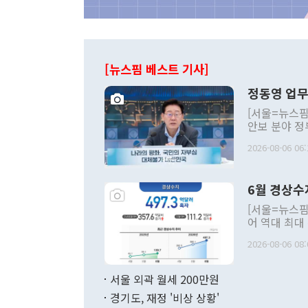
[뉴스핌 베스트 기사]
정동영 업무
[서울=뉴스핌
안보 분야 정
평화공존 발전
2026-08-06 06:
발언 중에는 
언한 것이 있
령은 공개적으
6월 경상수
주의적 희망에
관의 대북 정
[서울=뉴스핌
관 부처 장관
어 역대 최대
관의 무리한 
출 호조로 월
다. [정동영 통일부 장관이 지난달 23일 오후 서울 종로구 정부서울청사에
2026-08-06 08:
료=한국은행] 한국은행이 6일 발표한 '2026년 6월 국제수지(잠정)'에
서 취임 1주년 
면 지난 6월
부 장관 권한
1000만달러
서울 외곽 월세 200만원
발전 구상'을
이에 따라 올
적 갈등 해결
경기도, 재정 '비상 상황'
했다. 경상수