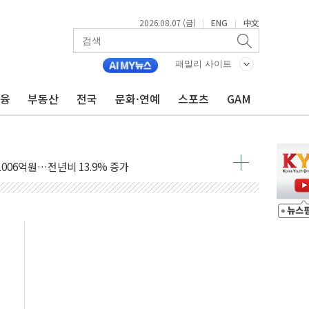
2026.08.07 (금)
ENG
中文
|
|
부위원장에 김태유 교수…국립외교원장에 김흥규 교수
 주택 공급…도시정비법·주택법 등 처리 협조하라"
패밀리 사이트
자 웹리포트 만든다…AI 금융데이터 분석 과정 개설
금융
부동산
전국
문화·연예
스포츠
GAM
안정성 한순간도 흔들려선 안돼"
 30조 돌파…증시 급락에 업계 1위
식 "내란으로 훼손된 軍 신뢰 회복해야"
1006억원…전년비 13.9% 증가
심…SK하이닉스, FMS서 '풀스택' 기술력 과시
한샘…B2B 확장으로 성장동력 확보
"…선수금 내걸고 확보 전쟁
000억 연내 소각…2분기 영업익 853억
데…외국인 숙박 부가세 환급 앞당겨 종료
축구협회 성접대 기간, 대표팀 무패 外
 내 NATO 결속력 시험하려 한정적 침공 가능성"