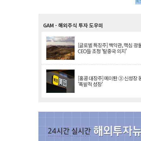
GAM
- 해외주식 투자 도우미
[글로벌 특징주] 백악관, 핵심 광
CEO들 초청 '탈중국 의지'
[홍콩 대장주] 메이퇀 ③ 신성장
'폭발적 성장'