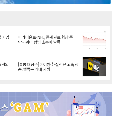
Mute
물 기업
파라마운트-NFL, 중계권료 협상 중
단…워너 합병 소송이 발목
 동력의
[홍콩 대장주] 메이퇀② 실적은 고속 상
승, 밸류는 역대 저점