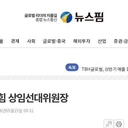
李대통령, 규제합리화위 
한병도 "국민의힘, 말로만
금투협, ChatGPT로 투
울
경제
사회
글로벌·중국
해외투자
산업
증권·
박홍근 "국가재정시스템 
우리자산운용, MMF 순자산
李대통령, 장성 진급 신고
TBH글로벌, 상반기 매출 
속보
AI 메모리 향한 뜨거운 관
건설 불황 속 내실 다진 
"내년 메모리 물량 동났다
힘 상임선대위원장
현대지에프홀딩스, 자사주 1
관광객 3000만명 목표인
26년05월15일 09:31
[뉴스핌 이 시각 PICK] 
가
가
美 정보 당국 "푸틴, 몇 년