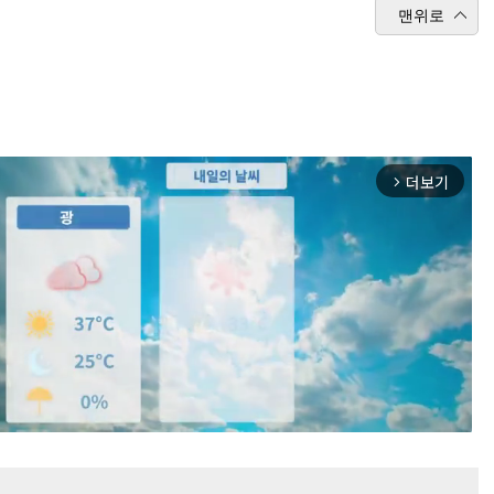
맨위로
더보기
arrow_forward_ios