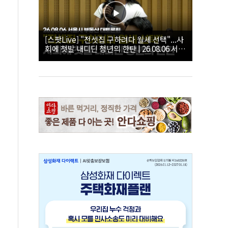
[스팟Live] "전셋집 구하려다 월세 선택"...사
회에 첫발 내디딘 청년의 한탄 | 26.08.06 서울
시 부동산 대토론회