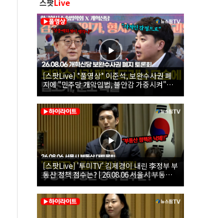
스팟
Live
[스팟Live] *풀영상* 이준석, 보완수사권 폐
지에 "민주당 개악입법, 불안감 가중시켜"｜
26.08.06 개혁신당 보완수사권 폐지 토론회
[스팟Live] '투미TV' 김제경이 내린 李정부 부
동산 정책 점수는? | 26.08.06 서울시 부동산
대토론회