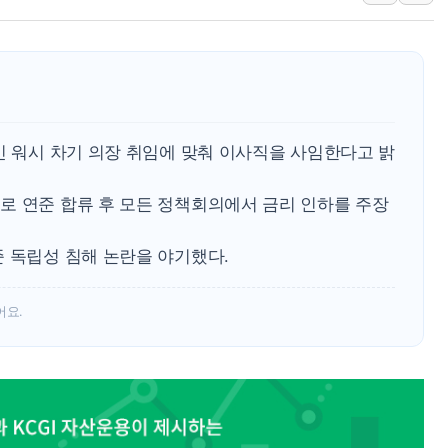
'월가의 황제' 다이먼 "금융시장 레
양주 섬유염색공장서 화재 1명 중상…
김정관 산업부 장관 "주 52시간 손봐
해군 1함대 창설 80주년…지역과 함께
[3보] 북, 원산서 동해로 단거리 탄도
빈 워시 차기 의장 취임에 맞춰 이사직을 사임한다고 밝
우크라 드론 전술, 중남미 콜롬비아에
로 연준 합류 후 모든 정책회의에서 금리 인하를 주장
동해해경, 독도 해상서 부유물 감긴 
주한미군 "오산기지 누출, 백린 아닌 
준 독립성 침해 논란을 야기했다.
구미 폐염산처리업체서 불 2시간30여
어요.