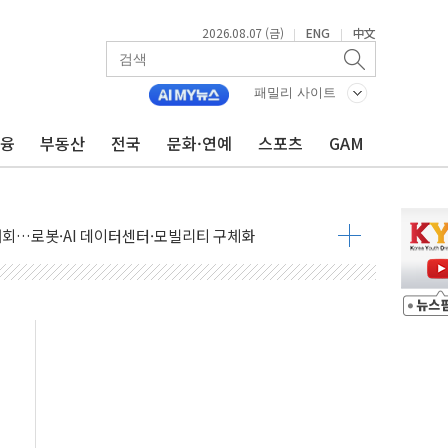
2026.08.07 (금)
ENG
中文
|
|
패밀리 사이트
금융
부동산
전국
문화·연예
스포츠
GAM
 상승… "2분기 기업 순이익 21% 증가" 전망
 나토 회원국 공격 검토… 거짓 깃발 작전"
재회…로봇·AI 데이터센터·모빌리티 구체화
·아이온큐·도어대시↑ VS 샌디스크·피그마·앱러빈↓
 반대…상법·자본시장법 개정 논의"
 차익실현 속 혼조세...웨스턴디지털·샌디스크↓
에 긴급 안보 점검회의
호르무즈 재개방 기대에 강세
조까지, 상승...호실적 보고 기업 상승세 뚜렷
인 '사파리' 공격… 시민들 공포감 극대화 전략
' 임시 주총 기대감에 홀로 상한가…마진 잔액은 사상 최고