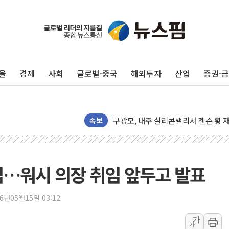
울
경제
사회
글로벌·중국
해외투자
산업
증권·
유럽증시, 견조한 실적 소화하며 대부분
리투아니아 국방 "러, 우크라 드론으로
구광모, 내주 실리콘밸리서 젠슨 황 
뉴욕증시 개장 전 특징주...모더나
속보
김정관 장관 "영업이익 N% 성과급
뉴욕증시 프리뷰, 미 주가선물 AI주
청와대, 북한 단거리 탄도미사일 발사
임…워시 의장 취임 앞두고 발표
금값 7주 만에 최고…美 고용 둔화·
[인도증시] 중동 긴장 완화에 실적 호
26년05월15일 03:12
러, 1인칭시점 드론으로 우크라 민간
가
가
[베트남 증시] 지수 하락 속 'DGC