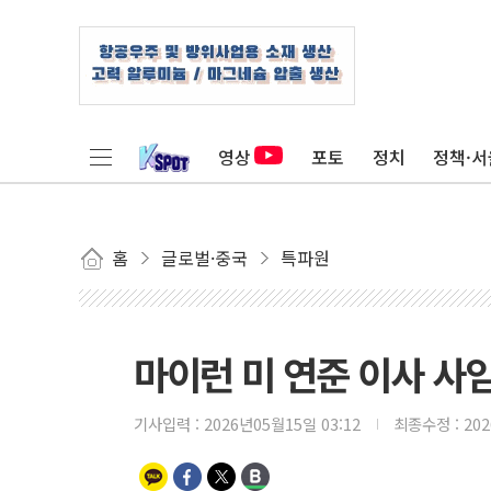
영상
포토
정치
정책·서
홈
글로벌·중국
특파원
마이런 미 연준 이사 사
기사입력 :
2026년05월15일 03:12
최종수정 :
20