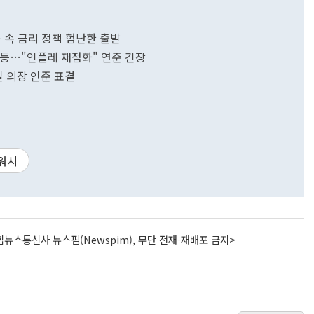
 속 금리 정책 험난한 출발
 폭등…"인플레 재점화" 연준 긴장
일 의장 인준 표결
워시
뉴스통신사 뉴스핌(Newspim), 무단 전재-재배포 금지>