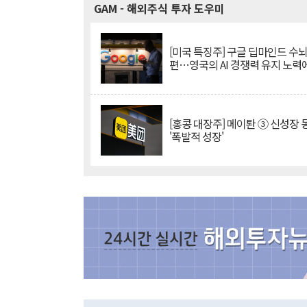
GAM
- 해외주식 투자 도우미
[미국 특징주] 구글 딥마인드 수
편…영국의 AI 경쟁력 유지 노력
[홍콩 대장주] 메이퇀 ③ 신성장
'폭발적 성장'