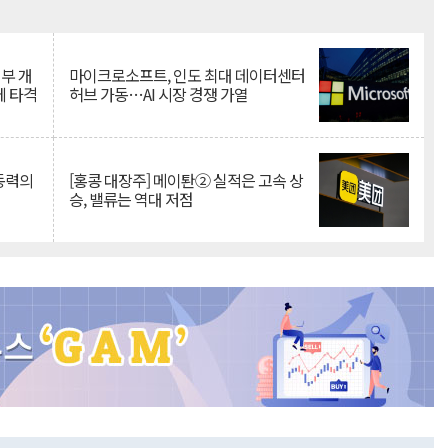
Mute
뇌부 개
마이크로소프트, 인도 최대 데이터센터
에 타격
허브 가동…AI 시장 경쟁 가열
 동력의
[홍콩 대장주] 메이퇀② 실적은 고속 상
승, 밸류는 역대 저점