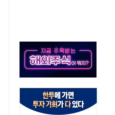
버리지 위험수위…숨은 차입이 더 큰 변수"
대응 1단계 진압 중
야, 경쟁상대 中과 비교해야"
하는 '선봉'의 대민 봉사
미사일 1발 발사… 올해 10번째·42일 만 도발
 새 안보 위기… 반군·마약카르텔이 습득해 전투 활용
어선 구조
무해한 표면 부식 물질"
분만에 진화...외국인 노동자 숨져