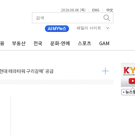
2026.08.06 (목)
ENG
中文
|
|
↑…상승폭 커졌지만 고가주택 밀집된 강남·서초 둔화
압변압기 첫 공급...국가 전력망에 첫 입성
패밀리 사이트
대대적 인상 계획...업계 파장 예고
금융
부동산
전국
문화·연예
스포츠
GAM
업익 14.2% 감소…"온라인 사업으로 성장"
 투표' 요구...친청계 응집력 '희석' 전략 통할까
현대 테라타워 구리갈매' 공급
…'매출 절반' 실리콘 반등에 하반기 기대
치 프레임에 졸속 추진…'잼데믹' 안보까지 몰고 와"
재개해야 여론조사 51.9%…그것이 국민의 뜻"
규모의 AI 데이터센터 건설 추진
층 안부에 AI 활용…이주노동자 폭염 방치, 국격 훼손"
 수시 통화…독립성 논란 재점화
 절정…주말 주춤 후 다시 불볕더위
 AIDC 수익성 기대"