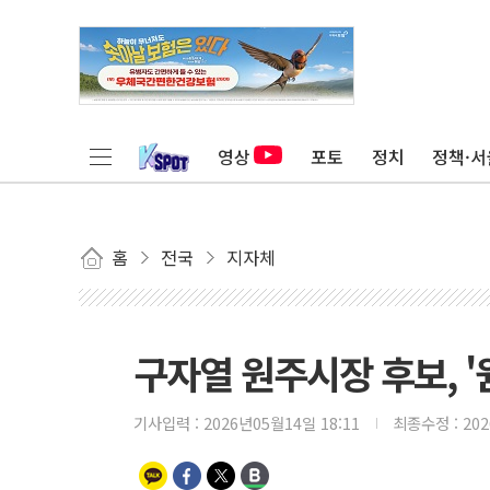
영상
포토
정치
정책·서
홈
전국
지자체
구자열 원주시장 후보, '
기사입력 :
2026년05월14일 18:11
최종수정 :
20