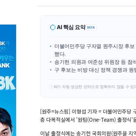
AI 핵심 요약
BETA
더불어민주당 구자열 원주시장 후보 
했다.
송기헌 의원과 여준성 위원장 등 참
구 후보는 비방 대신 정책 경쟁과 원
AI가 자동 생성한 요약으로 정확하지 않을 수 있
!
[원주=뉴스핌] 이형섭 기자 = 더불어민주당
층 다목적실에서 '원팀(One-Team) 출정식
이날 출정식에는 송기헌 국회의원(원주을 지역