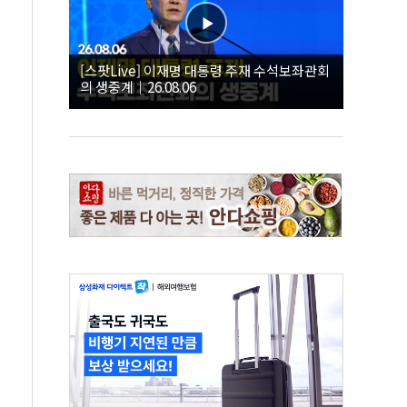
[스팟Live] 이재명 대통령 주재 수석보좌관회
의 생중계｜26.08.06