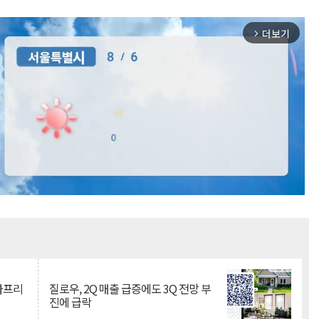
더보기
arrow_forward_ios
Mute
·아프리
질로우, 2Q 매출 급증에도 3Q 전망 부
진에 급락