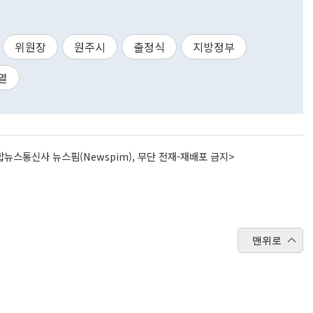
위원장
원주시
출정식
지방정부
열
뉴스통신사 뉴스핌(Newspim), 무단 전재-재배포 금지>
맨위로