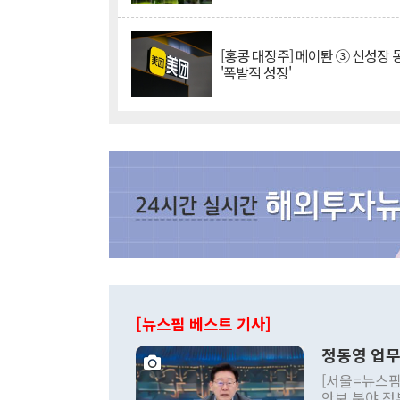
[홍콩 대장주] 메이퇀 ③ 신성장
'폭발적 성장'
[뉴스핌 베스트 기사]
정동영 업무
[서울=뉴스핌
안보 분야 정