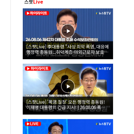
스팟
Live
[스팟Live] 李대통령 "사상 최악 폭염, 대응에
행정력 총동원...취약계층·야외근로자 보호에
힘써야"｜26.08.06 제42차 대통령 주재 수석
보좌관회의
[스팟Live] '폭염 절정' 모든 행정력 총동원!
이재명 대통령의 긴급 지시! | 26.08.06 폭염•
가뭄 대처상황 점검회의