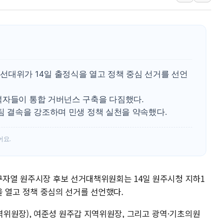
李대통령 "국민 체감 못 
현대백화점그룹, 농식품부
삼성전자, 넷리스트와 5
한국앤컴퍼니그룹, "AI는
李대통령 "취약계층 돼 
선대위가 14일 출정식을 열고 정책 중심 선거를 선언
석자들이 통합 거버넌스 구축을 다짐했다.
팀 결속을 강조하며 민생 정책 실천을 약속했다.
어요.
 구자열 원주시장 후보 선거대책위원회는 14일 원주시청 지하1
'을 열고 정책 중심의 선거를 선언했다.
위원장), 여준성 원주갑 지역위원장, 그리고 광역·기초의원