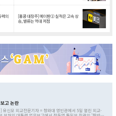
 동력의
[홍콩 대장주] 메이퇀② 실적은 고속 상
승, 밸류는 역대 저점
보고 논란
] 유신모 외교전문기자 = 청와대 영빈관에서 5일 열린 외교·
부 부처의 대통령 업무보고에서 정동영 통일부 장관의 '한반도