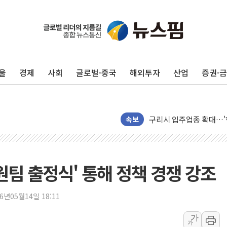
서울 아파트값 0.26%
효성중공업, 덴마크에 초고
딥시크, AI 서비스 가격 
울
경제
사회
글로벌·중국
해외투자
산업
증권·
CJ프레시웨이, 2분기 영
초박빙 경선에 친명계 '추가
구리시 입주업종 확대…'
KCC, 실적은 주춤했지만
속보
정점식 "사관학교 통합 정
장동혁 "李대통령 재판 
日, 아키타에 일본 최대 
원팀 출정식' 통해 정책 경쟁 강조
[종합] 李대통령 "취약계
트럼프, 워시 연준의장과
26년05월14일 18:11
'40도 극한 폭염' 내일
가
가
[컨콜] LG유플러스, "파주