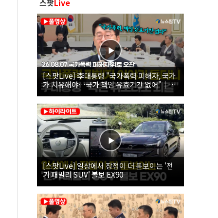
스팟
Live
[스팟Live] 李대통령 "국가폭력 피해자, 국가
가 치유해야…국가 책임 유효기간 없어"｜
26.08.07 국가폭력 피해자 위로 오찬
[스팟Live] 일상에서 장점이 더 돋보이는 '전
기 패밀리 SUV' 볼보 EX90