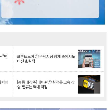
Mute
…"변
프론트도어 ① 주택시장 침체 속에서도
터진 호실적
 동력의
[홍콩 대장주] 메이퇀② 실적은 고속 상
승, 밸류는 역대 저점