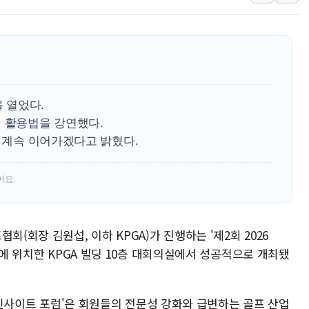
푸본현대생명, 육군 3군단과
교보생명, '교보K-맞춤건강
벼랑 끝 선 '동전주' 무더기
1순위보다 낮은 특별공급 
컴투스 '제우스: 오만의 신'
을 열었다.
터 활용법을 강연했다.
을 계속 이어가겠다고 밝혔다.
어요.
회(회장 김원섭, 이하 KPGA)가 진행하는 '제2회 2026
남에 위치한 KPGA 빌딩 10층 대회의실에서 성공적으로 개최됐
A 인사이트 포럼'은 회원들의 전문성 강화와 급변하는 골프 산업