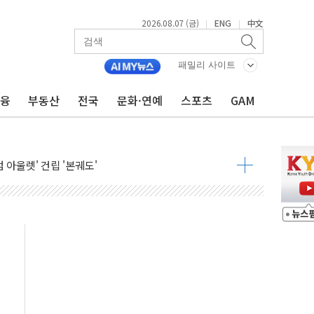
들도 특별식으로 여름나기 [뉴스핌 줌인]
2026.08.07 (금)
ENG
中文
|
|
 못 맡는다…상피제 실시
X 지분 일부 매각
패밀리 사이트
...최소 7명 사망
금융
부동산
전국
문화·연예
스포츠
GAM
중대경보 해제…누적 온열질환자 2872명
.李 부동산 세제안에 與 내부서 '총선·대선 직격탄' 우려
아울렛' 건립 '본궤도'
안동·의성 특별재난지역 선포
 휘두른 30대 세입자…경찰, 현행범 체포
억원
개…"재무구조 개편"
열질환 보장…폭염기 신속 보상 강화
 진단 분야 독점 라이선스 계약"
11' 캐나다 IND 신청