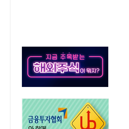
 군 장병 금융교육·전역 지원 협약
보험' 6개월 배타적사용권 획득
 상폐 위기…관리종목 우려 지정예고 총 63개
경쟁률… 실수요자 관심
 26일 출시, 유저의 캐릭터가 AI로 플레이한다