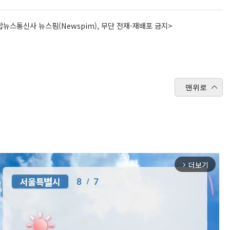
뉴스통신사 뉴스핌(Newspim), 무단 전재-재배포 금지>
맨위로
더보기
arrow_forward_ios