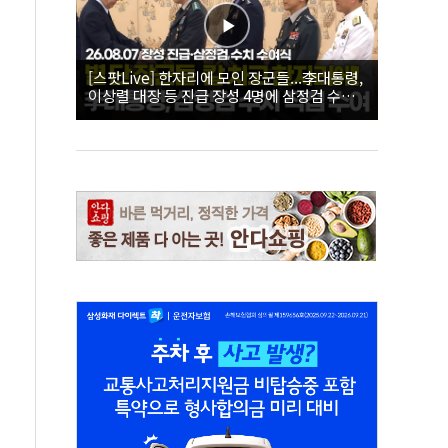
[스팟Live] 한자리에 모인 장군들...李대통령,
이상렬 대장 등 진급 장성 4명에 삼정검 수치
직접 수여｜26.08.07 장성 진급·삼정검 수치
수여식