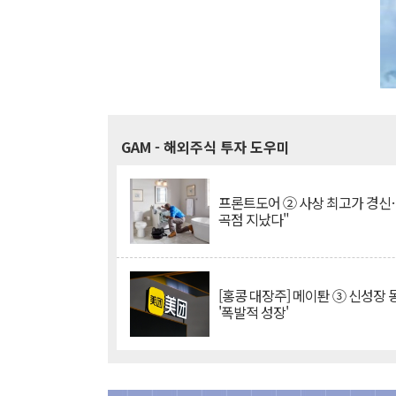
GAM
- 해외주식 투자 도우미
프론트도어 ② 사상 최고가 경신
곡점 지났다"
[홍콩 대장주] 메이퇀 ③ 신성장
'폭발적 성장'