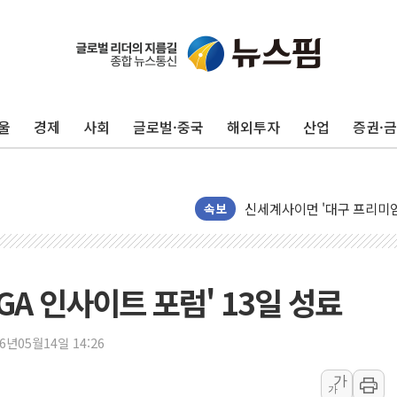
42.5도 역대급 폭염…동물
경찰, 9월부터 '가족 사건'
포스코홀딩스, 포스코인터·D
태국 학교서 중학생 총기 난사
울
경제
사회
글로벌·중국
해외투자
산업
증권·
40.2도 찍은 서울 등 폭염
"文정부 악몽 재현 안돼"..
신세계사이먼 '대구 프리미엄 
李대통령, 호우 피해 경북 
속보
'변기 수리' 집주인에게 흉기
워트, 상반기 영업이익 30
프롬바이오, 10일 거래 재
PGA 인사이트 포럼' 13일 성료
NH농협생명, 농작업 중 온
아바코, 2분기 매출 120억원
26년05월14일 14:26
랩지노믹스 "디엑솜과 美 암
가
가
보로노이, 폐암 치료제 'VRN