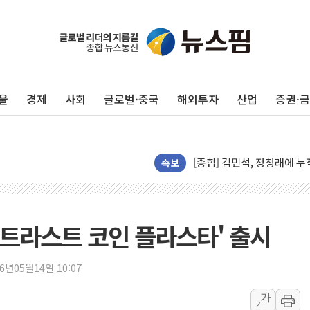
125mm 폭우 쏟아진 울진..
평택 진위면 공장서 질식사
울
경제
사회
글로벌·중국
해외투자
산업
증권·
포항 블루밸리 국가산단에 '
상주 낙동강 선착장 하류서 50
[종합] 김민석, 정청래에 누적 1
민주당 경북도당위원장에 오중
속보
인천서 말다툼 중 어머니 살
김민석, 강원·대구·경북 경선서
[속보] 민주, 강원·대구·경북 
'트라스트 코인 플라스타' 출시
[속보] 민주, 경북 경선 결과 
[속보] 민주, 대구 경선 결과 
26년05월14일 10:07
[속보] 민주, 강원 경선 결과 
가
가
정재헌 CEO, SKT 장기고