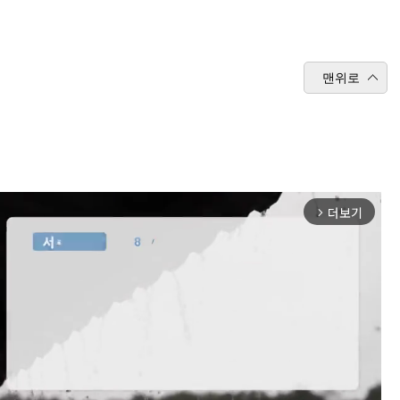
맨위로
더보기
arrow_forward_ios