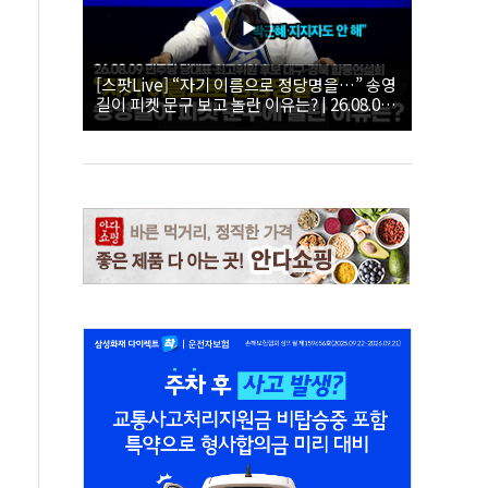
[스팟Live] “자기 이름으로 정당명을…” 송영
길이 피켓 문구 보고 놀란 이유는? | 26.08.09
더불어민주당 당대표·최고위원 후보 대구·경
북 합동연설회