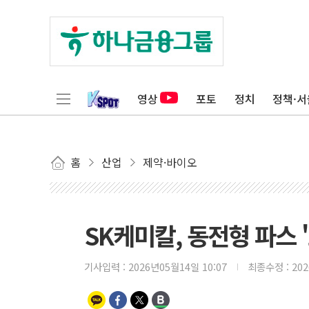
영상
포토
정치
정책·서
홈
산업
제약·바이오
SK케미칼, 동전형 파스 
기사입력 :
2026년05월14일 10:07
최종수정 :
20