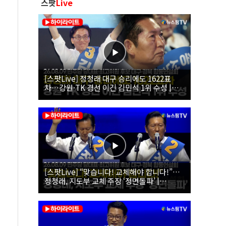
스팟
Live
[스팟Live] 정청래 대구 승리에도 1622표
차…강원·TK 경선 이긴 김민석 1위 수성 |
26.08.09 더불어민주당 당대표·최고위원 후
보 대구·경북 합동연설회
[스팟Live] “맞습니다! 교체해야 합니다!”…
정청래, 지도부 교체 주장 ‘정면돌파’ |
26.08.09 더불어민주당 당대표·최고위원 후
보 대구·경북 합동연설회