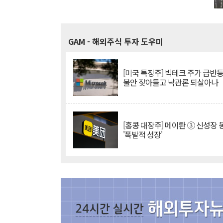
GAM
- 해외주식 투자 도우미
[미국 특징주] 빅테크 주가 급반등..
불안 잦아들고 낙관론 되살아나
[홍콩 대장주] 메이퇀 ③ 신성장
'폭발적 성장'