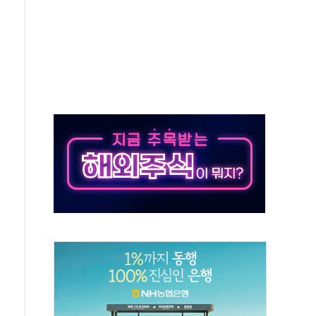
 지급 확정되나…재상고 앞두고 막판 셈법
'행복상자' 전달
극기 거꾸로' 논란…이틀만에 철거
 예술·체육요원 최대 33% 감축
 역대 최대폭 감소한 9.4%↓…유통업계 양극화 심화
 특사'로 콜롬비아 대통령 취임식 참석
시간당 30mm 강한 비...호우 피해 없어