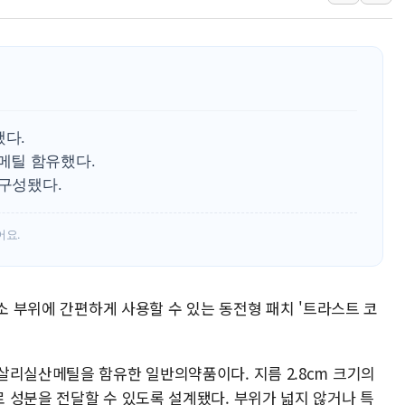
최태원, 노소영에 9440억
하나금융, 명동 소상공인에 
인천시 광복절 현수막 '태
병무청, 보충역 전면 손질…
홈플러스發 대형마트 판매,
했다.
윤준병·이해민 의원, '정부
메틸 함유했다.
 구성됐다.
'호우·산사태 주의보' 울진 
어요.
국소 부위에 간편하게 사용할 수 있는 동전형 패치 '트라스트 코
살리실산메틸을 함유한 일반의약품이다. 지름 2.8cm 크기의
 성분을 전달할 수 있도록 설계됐다. 부위가 넓지 않거나 특