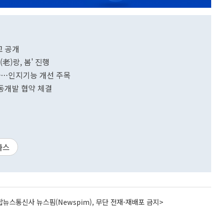
고 공개
老)랑, 봄' 진행
돌파…인지기능 개선 주목
동개발 협약 체결
파스
뉴스통신사 뉴스핌(Newspim), 무단 전재-재배포 금지>