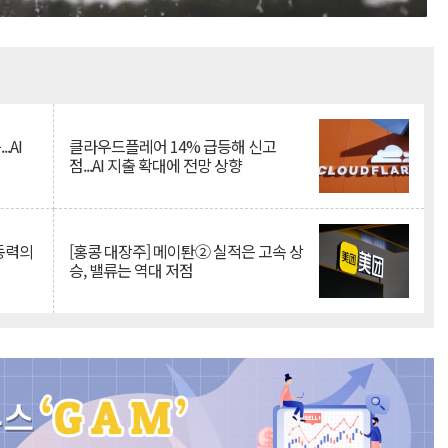
Mute
.AI
클라우드플레어 14% 급등해 신고
점...AI 지출 확대에 전망 상향
 동력의
[홍콩 대장주] 메이퇀② 실적은 고속 상
승, 밸류는 역대 저점