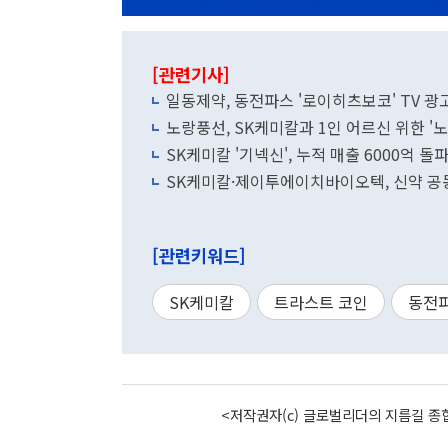
[관련기사]
일동제약, 동전파스 '로이히츠보코' TV 광
노랑풍선, SK케미칼과 1인 어르신 위한 '노(
SK케미칼 '기넥신', 누적 매출 6000억 
SK케미칼·제이투에이치바이오텍, 신약 공
[관련키워드]
SK케미칼
트라스트 코인
동전
<저작권자(c) 글로벌리더의 지름길 종합