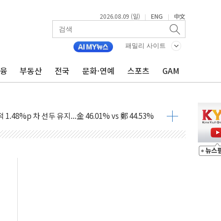
2026.08.09 (일)
ENG
中文
|
|
.'두천~하당'·'올미골교' 차량 통행 선제 제한
패밀리 사이트
고 발생…작업자 1명 숨져
금융
부동산
전국
문화·연예
스포츠
GAM
철강 AI융합실증센터' 들어선다
대 숨진 채 발견...경찰, 조사 중
.48%p 차 선두 유지...金 46.01% vs 鄭 44.53%
기 당선...합산득표율 68.63%
해 10대 구속…범행 후 반려견도 죽여
 정청래에 승리…金 48.54% vs 鄭 44.40%
경선 결과...김민석 48.54% 정청래 44.40%
발표...김민석 47.37% 정청래 45.71% 송영길 6.92%
발표...정청래 47.82% 김민석 46.35% 송영길 5.83%
발표...김민석 50.30% 정청래 41.94% 송영길 7.76%
객 400명 맞이…"마음 잇는 시간 되길"