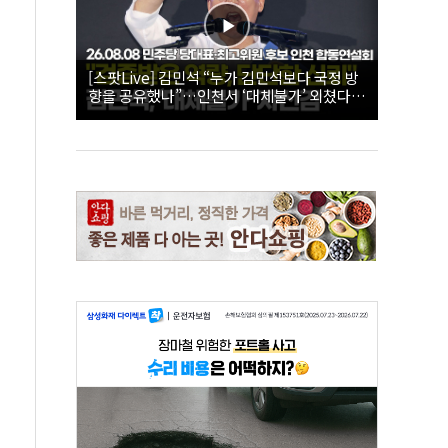
[스팟Live] 김민석 “누가 김민석보다 국정 방
향을 공유했나”…인천서 ‘대체불가’ 외쳤다 |
26.08.08 더불어민주당 당대표·최고위원 후
보 인천 합동연설회