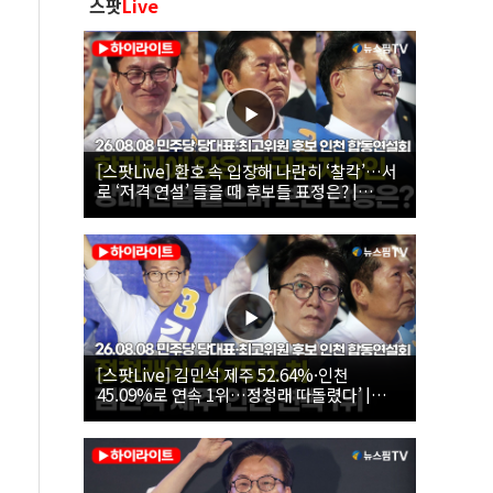
스팟
Live
[스팟Live] 환호 속 입장해 나란히 ‘찰칵’…서
로 ‘저격 연설’ 들을 때 후보들 표정은? |
26.08.08 더불어민주당 당대표·최고위원 후
보 인천 합동연설회
[스팟Live] 김민석 제주 52.64%·인천
45.09%로 연속 1위…정청래 따돌렸다’ |
26.08.08 더불어민주당 당대표·최고위원 후
보 인천 합동연설회