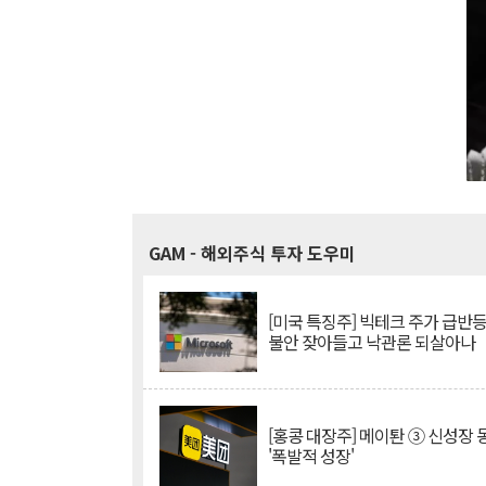
GAM
- 해외주식 투자 도우미
[미국 특징주] 빅테크 주가 급반등..
불안 잦아들고 낙관론 되살아나
[홍콩 대장주] 메이퇀 ③ 신성장
'폭발적 성장'