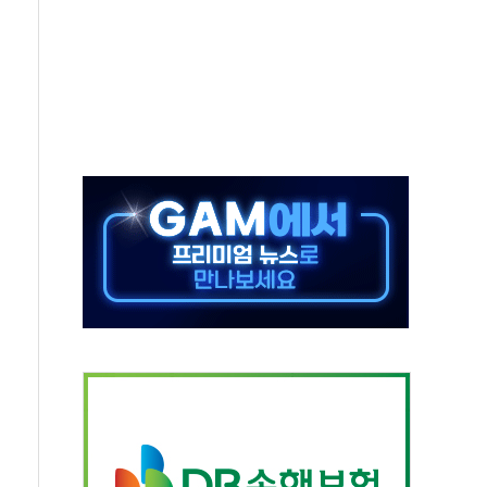
보는 일 없게"…'결혼 페널티' 22개 과제 손본다
터보트 전복…1명 사망·1명 실종
의 날 참석..."국제적 시민 연대로 목소리 내야"
 실종 60대 나흘만에 숨진 채 발견
 살해 10대 아들 체포
' 받아친 정청래…제주 연설서 신경전 고조