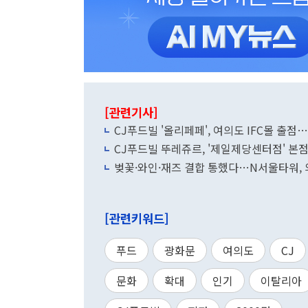
[관련기사]
CJ푸드빌 '올리페페', 여의도 IFC몰 출
CJ푸드빌 뚜레쥬르, '제일제당센터점' 본
벚꽃·와인·재즈 결합 통했다…N서울타워,
[관련키워드]
푸드
광화문
여의도
CJ
문화
확대
인기
이탈리아