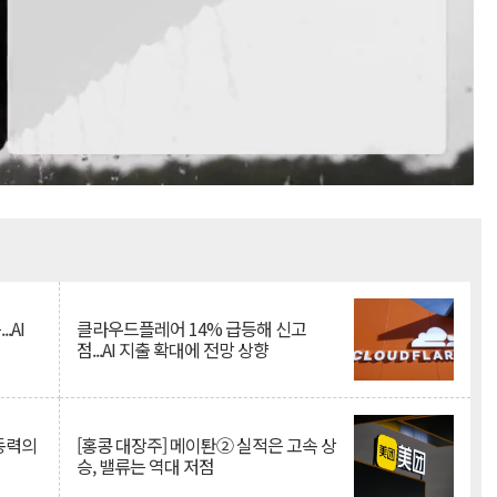
Mute
.AI
클라우드플레어 14% 급등해 신고
점...AI 지출 확대에 전망 상향
 동력의
[홍콩 대장주] 메이퇀② 실적은 고속 상
승, 밸류는 역대 저점