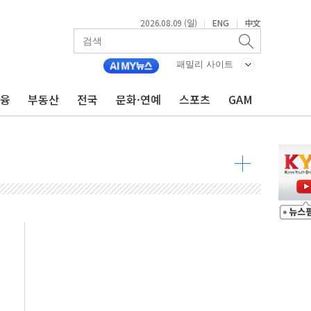
2026.08.09 (일)
ENG
中文
|
|
투입…고수온 양식장 복구·지원 '총력'
산사태 주의보'...경북도, 호우 피해·통제구간 없어
패밀리 사이트
%p' 차 재역전 성공...金 45.42% vs 鄭 44.56%
금융
부동산
전국
문화·연예
스포츠
GAM
·정청래·김민석 당대표 후보
 정청래에 승리...47.75% vs 42.08%
과 발표...김민석 47.75% 정청래 42.08%
표...김민석 45.09% 정청래 43.27% 송영길 11.63%
표...김민석 52.64% 정청래 39.89% 송영길 7.47%
0~8.14)
…공습 한계·탄약 부족 현실화
50㎜ 폭우…강원 동해안 강한 비 이어져
 환경미화원 수거차에 치여 사망
동…60대 남성 2명 숨져