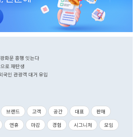
점…광화문 흥행 잇는다
점으로 재탄생
 외국인 관광객 대거 유입
브랜드
고객
공간
대표
판매
연휴
마감
경험
시그니처
모임