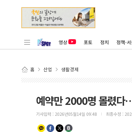
영상
포토
정치
정책·서
홈
산업
생활경제
예약만 2000명 몰렸다
기사입력 :
2026년05월14일 09:48
최종수정 :
20