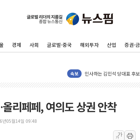
포항시 재난예산 40억 긴급 
울진·영덕 '호우특보'-포항 '
[종합] 김민석, 정청래에 '0.86
울
경제
사회
글로벌·중국
해외투자
산업
증권·
인천 합동연설회 나선 송영길
김민석, 2주차 제주·인천 경선서
인사하는 김민석 당대표 후보
[속보] 민주, 제주·인천 경선 결
속보
[속보] 민주, 인천 경선 결과 발
[속보] 민주, 제주 경선 결과 발
이번주 국내 주요 금융일정(8.1
…올리페페, 여의도 상권 안착
美, 이란전 출구전략 만지작
강릉·동해·삼척 시간당 최대 
26년05월14일 09:48
폐기물 수거하다 참변…60대
가
가
서울 중랑구 주택가서 흉기 난