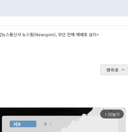
뉴스통신사 뉴스핌(Newspim), 무단 전재-재배포 금지>
맨위로
더보기
arrow_forward_ios