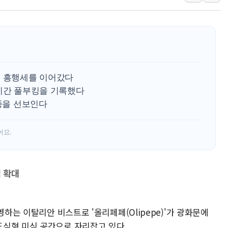
李대통령 "결혼 때문에 손해 
여수 오동도 인근 해상서 모
추미애, '위안부' 피해자 기림
인천 선재도 갯벌서 해루질 중
인천서 말다툼 중 어머니 흉기
일 흥행세를 이어갔다
'화합' 꺼낸 김민석에 '뻔뻔
요시간 풀부킹을 기록했다
2종을 선보인다
어요.
입 확대
영하는 이탈리안 비스트로 '올리페페(Olipepe)'가 광화문에
심형 미식 공간으로 자리잡고 있다.