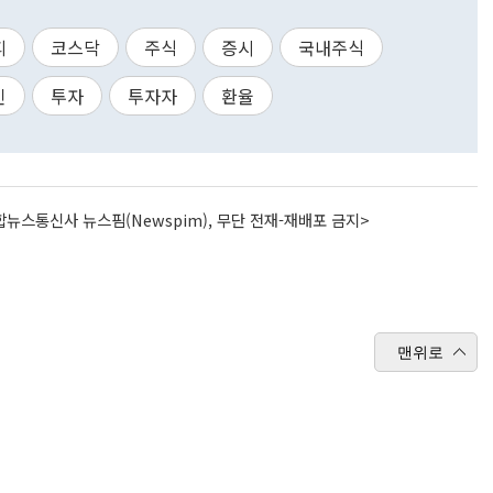
피
코스닥
주식
증시
국내주식
인
투자
투자자
환율
뉴스통신사 뉴스핌(Newspim), 무단 전재-재배포 금지>
맨위로