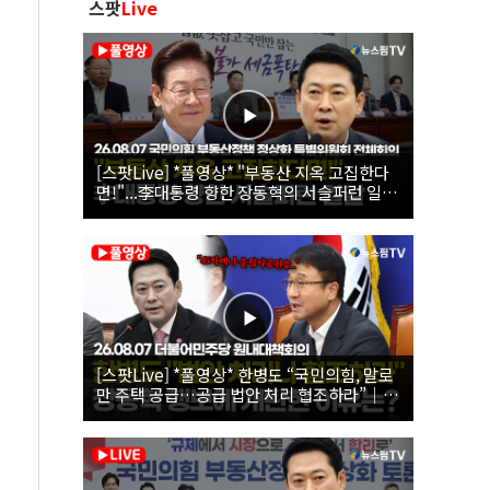
스팟
Live
[스팟Live] *풀영상* "부동산 지옥 고집한다
면!"...李대통령 향한 장동혁의 서슬퍼런 일갈
| 26.08.07 국민의힘 부동산정책 정상화 특별
위원회 전체회의
[스팟Live] *풀영상* 한병도 “국민의힘, 말로
만 주택 공급…공급 법안 처리 협조하라”｜
26.08.07 더불어민주당 원내대책회의