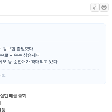
가
AI에 승부 건 네이버…내
가
日, 4~6월 105조원 환시 
오렌지플래닛 창업재단, 
경찰, '300억대 사기 혐
장동혁 "집값 올려놓고 
[속보] '해병 순직 책임'
두 강보합 출발했다
매수로 지수는 상승세다
이오 등 순환매가 확대되고 있다
어요.
실현 매물 출회
세
반등