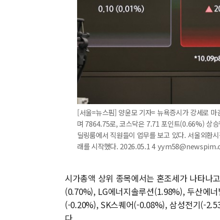
[서울=뉴스핌] 양윤모 기자= 뉴욕증시가 강세로 마감한
며 7864.75로, 코스닥은 7.71 포인트(0.66%)
딜링룸에서 직원들이 업무를 보고 있다. 서울외환시장에
래를 시작했다. 2026.05.1 4 yym58@newspim.
시가총액 상위 종목에서는 혼조세가 나타나고 있다
(0.70%), LG에너지솔루션(1.98%), 두산
(-0.20%), SK스퀘어(-0.08%), 삼성전기(-2
다.