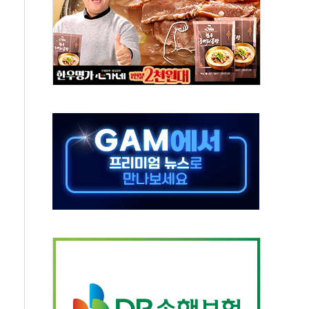
년 AI 팩토리 매출 본격화
개입...4월 말 '56조원' 사상 최대
스타트업 지원 프로그램 성료
의' 차가원 대표 구속 송치
국민만 잡아"
 임성근 전 사단장 항소심도 징역 3년 선고