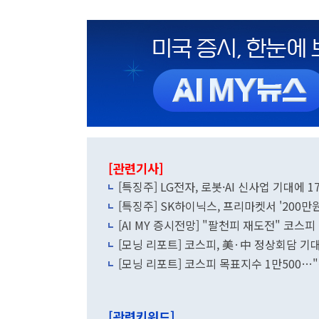
[관련기사]
[특징주] LG전자, 로봇·AI 신사업 기대에 
[특징주] SK하이닉스, 프리마켓서 '200만원
[AI MY 증시전망] "팔천피 재도전" 코스
[모닝 리포트] 코스피, 美·中 정상회담 
[모닝 리포트] 코스피 목표지수 1만500…"
[관련키워드]