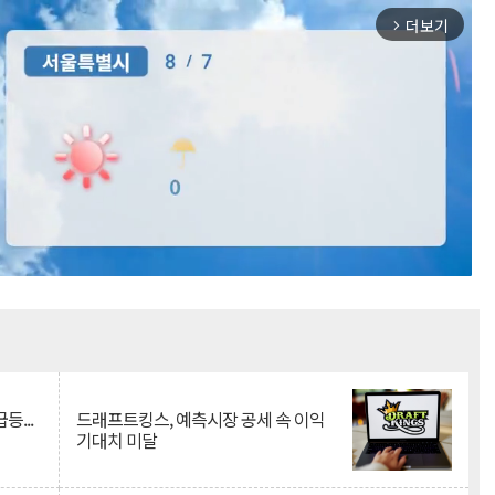
더보기
arrow_forward_ios
Mute
등...
드래프트킹스, 예측시장 공세 속 이익
기대치 미달