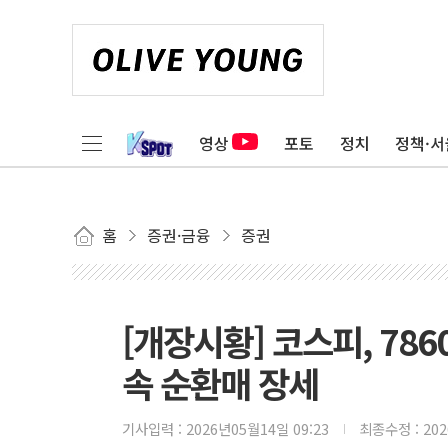
영상
포토
정치
정책·서
홈
증권·금융
증권
[개장시황] 코스피, 78
속 순환매 장세
기사입력 :
2026년05월14일 09:23
최종수정 :
20