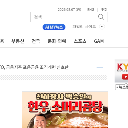
2026.08.07 (금)
ENG
中文
|
|
전 사단장 항소심도 징역 3년
출 첫 2000억원 돌파
패밀리 사이트
4000억 금융 지원
금융
부동산
전국
문화·연예
스포츠
GAM
제휴 여행적금 완판
 영업 재개...장바구니에 홈플러스 담아달라" 호소
FO, 금융지주 포용금융 조직개편 신호탄
감사 무마' 유병호 구속 기소
 하락…내린 종목이 두 배 넘어
위…김성환 기후부 장관 "예측범위 벗어나도 즉시대응"
예측"…건설연, AI 위험기상 기술 개발
·인증제도 개선 수혜 기대"
져…대전서 50대 일용직 추락 사망
고 재개발·재건축 촉진하는 것이 부동산 정상화"
저 이전 감사 무마' 유병호 감사위원 구속 기소