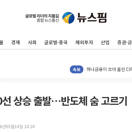
'해병 순직 책임' 임성근 
헥토이노베이션, 상반기 매
우리은행, 고창해상풍력에 
울
경제
사회
글로벌·중국
해외투자
산업
증권·
NH농협은행, 모두투어 
민병덕 "오늘 67개 점포
하나금융이 쏘아 올린 CI
종합특검, '尹 관저 이전 
속보
코스피·코스닥 오전 동반
'입추'인데 연일 찜통더
"최대 2시간 앞서 침수 
60선 상승 출발…반도체 숨 고르기
유니슨 "국내생산세액공제
창호 교체하다 난간 무너
장동혁 "규제와 대출 풀
26년05월14일 10:24
[속보] 종합특검, '尹 관