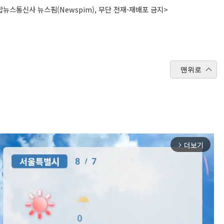
뉴스통신사 뉴스핌(Newspim), 무단 전재-재배포 금지>
맨위로
더보기
arrow_forward_ios