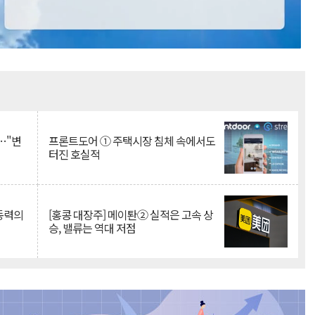
Mute
…"변
프론트도어 ① 주택시장 침체 속에서도
터진 호실적
 동력의
[홍콩 대장주] 메이퇀② 실적은 고속 상
승, 밸류는 역대 저점