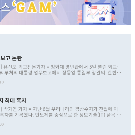
보고 논란
] 유신모 외교전문기자 = 청와대 영빈관에서 5일 열린 외교·
부 부처의 대통령 업무보고에서 정동영 통일부 장관의 '한반도
 구상'과 업무보고 발언이 논란을 빚고 있다. 이날 정 장관의
10
정부 내 조율을 거치지 않은 사안을 정책으로 추진하겠다고 공
는가 하면 사실 관계에 맞지 않은 설명도 있었다. 이재명 대통
로 신중을 기해 달라고 경고했고, 조현 외교부 장관은 '이상
지 최대 흑자
 근거한 비현실적 구상'이라는 비판을 내놨다. 그동안 정 장
책 관련 발언이 물의를 빚은 적은 여러 번 있지만 대통령과 유
] 박가연 기자 = 지난 6월 우리나라의 경상수지가 전월에 이
이 공개적으로 부정적 입장을 표명한 것은 이례적이다. 정 장
 흑자를 기록했다. 반도체를 중심으로 한 정보기술(IT) 품목 수
대북 접근법과 월권을 제어해야 한다는 목소리도 높아지고 있
간 상품수출이 처음으로 1000억달러를 넘어선 영향이다. [자
00
 따르
기자간담회를 하고 있다. [사진=통일부] 2026.07.23 ◆통일
 경상수지는 497억3000만달러 흑자로 집계됐다. 전월(386억