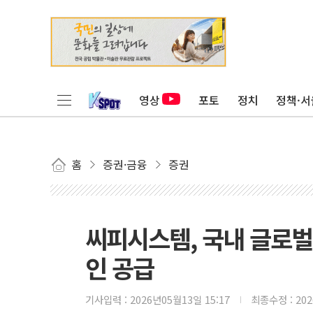
영상
포토
정치
정책·서
홈
증권·금융
증권
씨피시스템, 국내 글로벌
인 공급
기사입력 :
2026년05월13일 15:17
최종수정 :
20