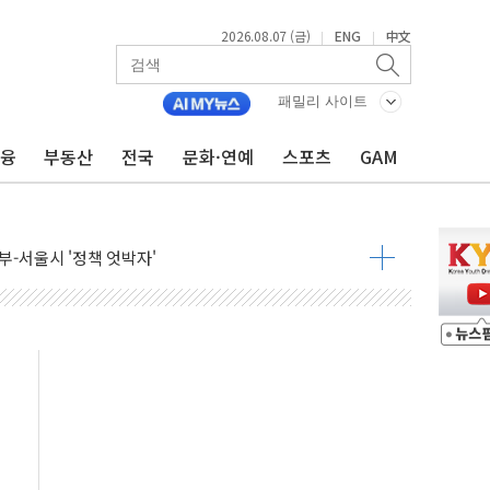
2026.08.07 (금)
ENG
中文
|
|
...금융주 낙폭 커
패밀리 사이트
정책 아냐" 해명
금융
부동산
전국
문화·연예
스포츠
GAM
~9일 최대 100mm 호우
결… 수니파 국가들의 새 안보 협력 구도
비온 59㎡ 18억원대
-서울시 '정책 엇박자'
생애최초만 경쟁 치열
래·ETF 매수에도 고유가·금리·입법 지연 '삼중 부담'
...석유·가스주 올랐지만 빈그룹이 상쇄
총수요 104.3GW 기록
 위기 고조되는 또 다른 중동 화약고
름나기 [뉴스핌 줌인]
 실시