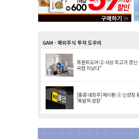
GAM
- 해외주식 투자 도우미
프론트도어 ② 사상 최고가 경신
곡점 지났다"
[홍콩 대장주] 메이퇀 ③ 신성장
'폭발적 성장'