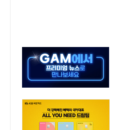
 온열질환자 2872명
 與 내부서 '총선·대선 직격탄' 우려
궤도'
지역 선포
입자…경찰, 현행범 체포