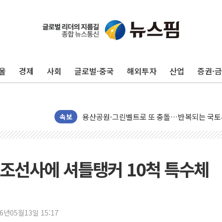
[인도증시] 중동 불안 속 유가 상승에 소폭 하락
황희 '폐버스 청년주택' SNS 글 역풍에 "정부
울
경제
사회
글로벌·중국
해외투자
산업
증권·
폭염 누그러지고 가뭄 숙지나...경북동해안권 8
사우디·튀르키예·파키스탄, '공동방위협정' 체
신길동 신축도 3.3㎡당 7250만원…써밋 클라
용산공원·그린벨트로 또 충돌…반복되는 국토부
속보
[AI 부동산 투데이] 특공 전략도 '극과 극'…
[코인시황] 비트코인 6만4000달러대 횡보…고
[베트남 증시] 유동성 부진 지속, 강보합 마감
조선사에 셔틀탱커 10척 특수체
'찜통더위'에 전력수요 역대 최고치 경신…한낮 
후티 반군, 예멘 정부군과 사우디 동시 공격…
42.5도 역대급 폭염…동물들도 특별식으로 여
26년05월13일 15:17
경찰, 9월부터 '가족 사건' 못 맡는다…상피제