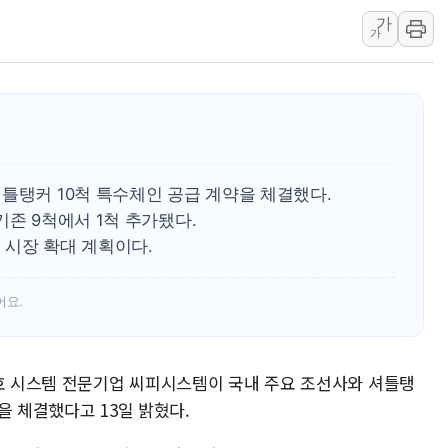
가
포스코홀딩스, 포스코인터·DX 지분 일부 매각
가
태국 학교서 중학생 총기 난사...최소 7명 사망
40.2도 찍은 서울 등 폭염중대경보 해제…누적
"文정부 악몽 재현 안돼"...李 부동산 세제안에
신세계사이먼 '대구 프리미엄 아울렛' 건립 '본
李대통령, 호우 피해 경북 안동·의성 특별재난
틀탱커 10척 특수체인 공급 계약을 체결했다.
'변기 수리' 집주인에게 흉기 휘두른 30대 세
기존 9척에서 1척 추가됐다.
 시장 확대 계획이다.
어요.
보호 시스템 전문기업 씨피시스템이 국내 주요 조선사와 셔틀탱
을 체결했다고 13일 밝혔다.