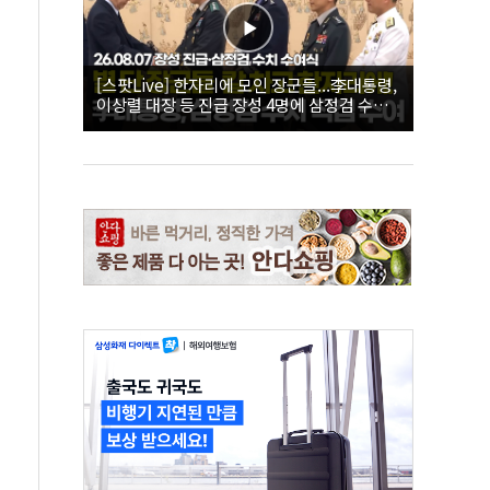
[스팟Live] 한자리에 모인 장군들...李대통령,
이상렬 대장 등 진급 장성 4명에 삼정검 수치
직접 수여｜26.08.07 장성 진급·삼정검 수치
수여식