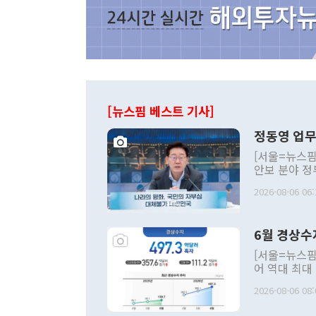
[뉴스핌 베스트 기사]
정동영 업무
[서울=뉴스핌
안보 분야 정
평화공존 발전
2026-08-06 06:
발언 중에는 
언한 것이 있
령은 공개적으
6월 경상수
주의적 희망에
관의 대북 정
[서울=뉴스핌
관 부처 장관
어 역대 최대
관의 무리한 
출 호조로 월
다. [정동영 통일부 장관이 지난달 23일 오후 서울 종로구 정부서울청사에
2026-08-06 08:
료=한국은행] 한국은행이 6일 발표한 '2026년 6월 국제수지(잠정)'에
서 취임 1주년 
면 지난 6월