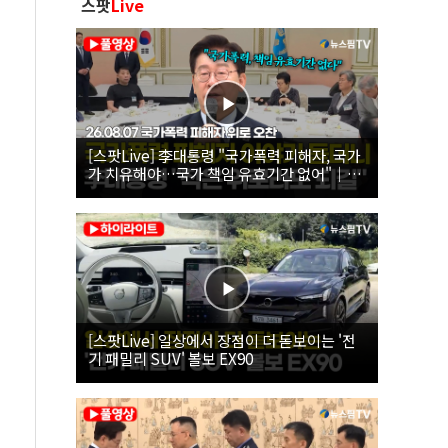
스팟
Live
[스팟Live] 李대통령 "국가폭력 피해자, 국가
가 치유해야…국가 책임 유효기간 없어"｜
26.08.07 국가폭력 피해자 위로 오찬
[스팟Live] 일상에서 장점이 더 돋보이는 '전
기 패밀리 SUV' 볼보 EX90