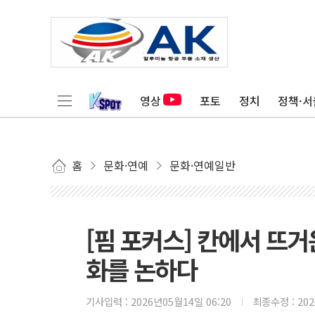
영상
포토
정치
정책·서
홈
문화·연예
문화·연예일반
[핌 포커스] 칸에서 뜨거
화를 논하다
기사입력 :
2026년05월14일 06:20
최종수정 :
20