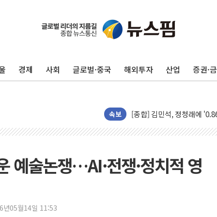
울
경제
사회
글로벌·중국
해외투자
산업
증권·
포항시 재난예산 40억 긴급 
울진·영덕 '호우특보'-포항 '
[종합] 김민석, 정청래에 '0.86
인천 합동연설회 나선 송영길
속보
김민석, 2주차 제주·인천 경선서
인사하는 김민석 당대표 후보
[속보] 민주, 제주·인천 경선 결
운 예술논쟁…AI·전쟁·정치적 영
[속보] 민주, 인천 경선 결과 발
[속보] 민주, 제주 경선 결과 발
이번주 국내 주요 금융일정(8.1
26년05월14일 11:53
美, 이란전 출구전략 만지작