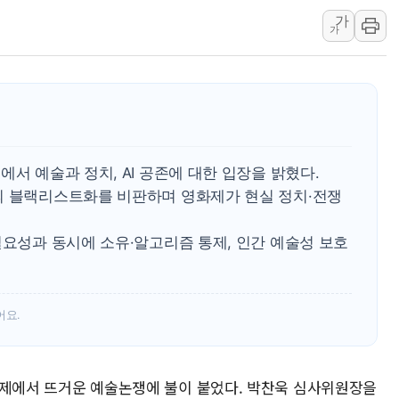
가
강릉·동해·삼척 시간당 최대 
가
폐기물 수거하다 참변…60대
서울 중랑구 주택가서 흉기 난
李대통령 "결혼 때문에 손해 
여수 오동도 인근 해상서 모
추미애, '위안부' 피해자 기림
서 예술과 정치, AI 공존에 대한 입장을 밝혔다.
인천 선재도 갯벌서 해루질 중
의 블랙리스트화를 비판하며 영화제가 현실 정치·전쟁
인천서 말다툼 중 어머니 흉기
'화합' 꺼낸 김민석에 '뻔뻔
필요성과 동시에 소유·알고리즘 통제, 인간 예술성 보호
어요.
 영화제에서 뜨거운 예술논쟁에 불이 붙었다. 박찬욱 심사위원장을