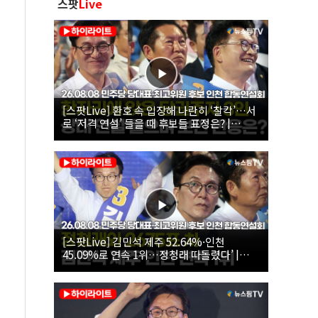
스팟
Live
[스팟Live] 환호 속 입장해 나란히 ‘찰칵’…서
로 ‘저격 연설’ 들을 때 후보들 표정은? |
26.08.08 더불어민주당 당대표·최고위원 후
보 인천 합동연설회
[스팟Live] 김민석 제주 52.64%·인천
45.09%로 연속 1위…정청래 따돌렸다’ |
26.08.08 더불어민주당 당대표·최고위원 후
보 인천 합동연설회