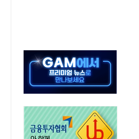
50㎜ 폭우…강원 동해안 강한 비 이어져
 환경미화원 수거차에 치여 사망
동…60대 남성 2명 숨져
보는 일 없게"…'결혼 페널티' 22개 과제 손본다
터보트 전복…1명 사망·1명 실종
의 날 참석..."국제적 시민 연대로 목소리 내야"
 실종 60대 나흘만에 숨진 채 발견
 살해 10대 아들 체포
' 받아친 정청래…제주 연설서 신경전 고조