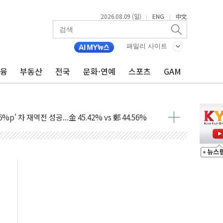
2026.08.09 (일)
ENG
中文
|
|
패밀리 사이트
금융
부동산
전국
문화·연예
스포츠
GAM
투입…고수온 양식장 복구·지원 '총력'
산사태 주의보'...경북도, 호우 피해·통제구간 없어
%p' 차 재역전 성공...金 45.42% vs 鄭 44.56%
·정청래·김민석 당대표 후보
 정청래에 승리...47.75% vs 42.08%
과 발표...김민석 47.75% 정청래 42.08%
표...김민석 45.09% 정청래 43.27% 송영길 11.63%
표...김민석 52.64% 정청래 39.89% 송영길 7.47%
0~8.14)
…공습 한계·탄약 부족 현실화