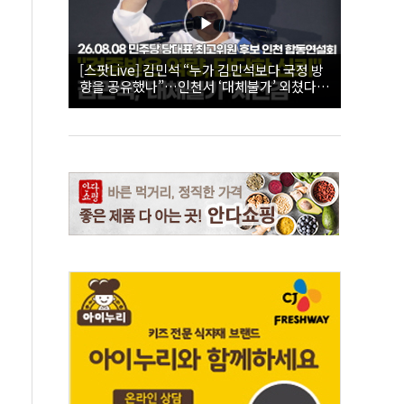
[스팟Live] 김민석 “누가 김민석보다 국정 방
향을 공유했나”…인천서 ‘대체불가’ 외쳤다 |
26.08.08 더불어민주당 당대표·최고위원 후
보 인천 합동연설회