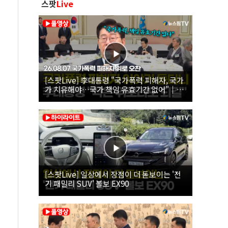
스팟
Live
[스팟Live] 李대통령 "국가폭력 피해자, 국가
가 치유해야…국가 책임 유효기간 없어"｜
26.08.07 국가폭력 피해자 위로 오찬
[스팟Live] 일상에서 장점이 더 돋보이는 '전
기 패밀리 SUV' 볼보 EX90