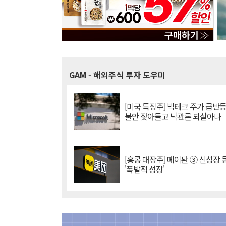
GAM
- 해외주식 투자 도우미
[미국 특징주] 빅테크 주가 급반등..
불안 잦아들고 낙관론 되살아나
[홍콩 대장주] 메이퇀 ③ 신성장
'폭발적 성장'