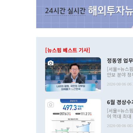
[뉴스핌 베스트 기사]
정동영 업무
[서울=뉴스핌
안보 분야 정
평화공존 발전
2026-08-06 06:
발언 중에는 
언한 것이 있
령은 공개적으
6월 경상수
주의적 희망에
관의 대북 정
[서울=뉴스핌
관 부처 장관
어 역대 최대
관의 무리한 
출 호조로 월
다. [정동영 통일부 장관이 지난달 23일 오후 서울 종로구 정부서울청사에
2026-08-06 08:
료=한국은행] 한국은행이 6일 발표한 '2026년 6월 국제수지(잠정)'에
서 취임 1주년 