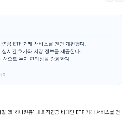
이란 핵심 원유 수출항 '하르그섬', 최근 1주일 이상 '올스
美 고용 쇼크에 엔화 장중 급등…시장은 "또 개입했나" 촉
[AI MY 뉴스] 뉴욕 반도체주 프리뷰...美 고용 쇼크에 반도
뉴욕증시 프리뷰, 美 고용 쇼크에 금리 인상 우려 후퇴…나
[종합] 美 7월 고용 2만3000명 감소 '쇼크'…9월 금리 인
직연금 ETF 거래 서비스를 전면 개편했다.
[사진] 이슬람 수니파 3개국, 공동방위협정 체결
로 실시간 호가와 시장 정보를 제공한다.
뉴욕증시 개장 전 특징주...아틀라시안·클라우드플레어
 개선으로 투자 편의성을 강화한다.
보훈부, 미 DPAA와 MOU… "6·25 미군 실종자 7359명
트럼프 "금리 내려야"…파월 때와 달리 워시엔 톤 낮춰
어요.
특정 정치인 측근 포항시 정책특보 내정설...포항시 '시끌'
일 앱 '하나원큐' 내 퇴직연금 비대면 ETF 거래 서비스를 전