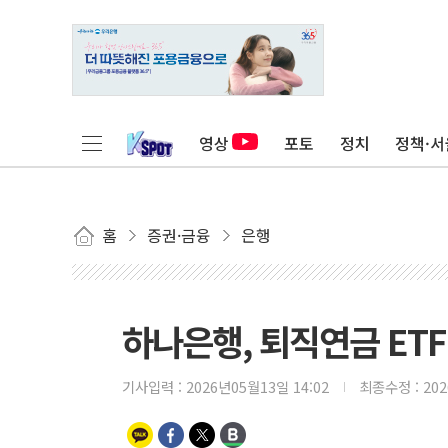
영상
포토
정치
정책·서
홈
증권·금융
은행
하나은행, 퇴직연금 ET
기사입력 :
2026년05월13일 14:02
최종수정 :
20