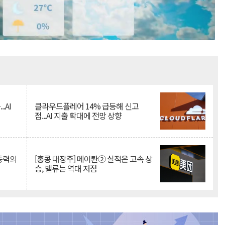
Mute
.AI
클라우드플레어 14% 급등해 신고
점...AI 지출 확대에 전망 상향
 동력의
[홍콩 대장주] 메이퇀② 실적은 고속 상
승, 밸류는 역대 저점