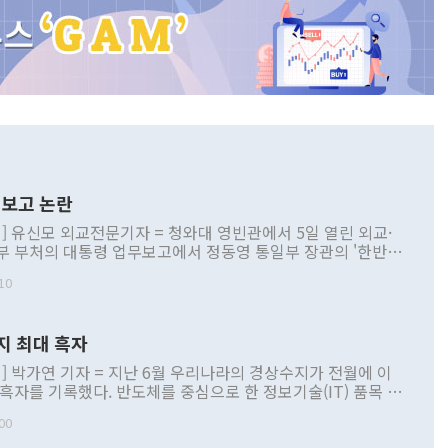
보고 논란
] 유신모 외교전문기자 = 청와대 영빈관에서 5일 열린 외교·
부 부처의 대통령 업무보고에서 정동영 통일부 장관의 '한반도
 구상'과 업무보고 발언이 논란을 빚고 있다. 이날 정 장관의
10
정부 내 조율을 거치지 않은 사안을 정책으로 추진하겠다고 공
는가 하면 사실 관계에 맞지 않은 설명도 있었다. 이재명 대통
로 신중을 기해 달라고 경고했고, 조현 외교부 장관은 '이상
지 최대 흑자
 근거한 비현실적 구상'이라는 비판을 내놨다. 그동안 정 장
책 관련 발언이 물의를 빚은 적은 여러 번 있지만 대통령과 유
] 박가연 기자 = 지난 6월 우리나라의 경상수지가 전월에 이
이 공개적으로 부정적 입장을 표명한 것은 이례적이다. 정 장
 흑자를 기록했다. 반도체를 중심으로 한 정보기술(IT) 품목 수
대북 접근법과 월권을 제어해야 한다는 목소리도 높아지고 있
간 상품수출이 처음으로 1000억달러를 넘어선 영향이다. [자
00
 따르
기자간담회를 하고 있다. [사진=통일부] 2026.07.23 ◆통일