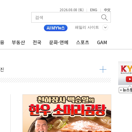
2026.08.08 (토)
ENG
中文
|
|
패밀리 사이트
금융
부동산
전국
문화·연예
스포츠
GAM
지대' 우려
 정청래 격차 확대'
타진
최고치
 요구
낮아지며 상승… STOXX 600 지수는 나흘 연속 최고치
세
엘·이란 위협에 맞설 자체 억지력 강화
동