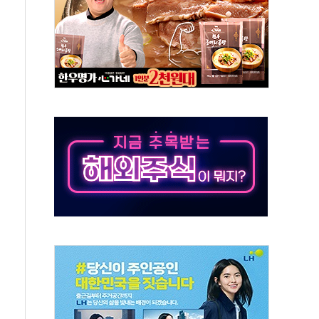
톱'… 美 해상봉쇄 영향
각
체주 '활짝'
스닥 선물 1%대 상승
상 기대 후퇴
·태양광주↑ VS 트레이드데스크·웬디스↓
 끝까지 찾겠다"