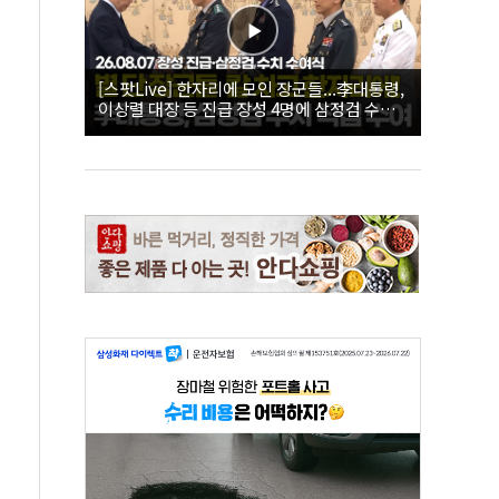
[스팟Live] 한자리에 모인 장군들...李대통령,
이상렬 대장 등 진급 장성 4명에 삼정검 수치
직접 수여｜26.08.07 장성 진급·삼정검 수치
수여식