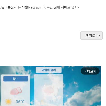
뉴스통신사 뉴스핌(Newspim), 무단 전재-재배포 금지>
맨위로
더보기
arrow_forward_ios