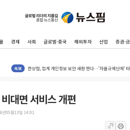
울
경제
사회
글로벌·중국
해외투자
산업
증권·
10월 보완수사권 폐지·공소청 출범…피해자들 '범죄 사각
민주, 오늘 제주·인천 경선 결과 발표...'김민석 재역전 vs
한상협, 업계 개인정보 보안 새판 짠다…'자율규제단체' 
속보
뉴욕증시, 고용 쇼크에 금리 인상 우려 후퇴…S&P500 
트럼프, 쿡 연준 이사 해임 재추진…"26일까지 의혹 소명"
유럽증시, 美 고용 예상 밖 부진에 연준 금리 인상 가능성 
F 비대면 서비스 개편
미 연준 매파 기세 꺾이나…고용 감소에 9월 동결 전망 우
[종합] 이슬람 수니파 3국, '공동방위협정' 체결… 이스라
26년05월13일 14:02
트럼프, 백신·자폐증 행정명령 검토…"이르면 다음 주"
가
美 항소법원, 백악관 무도회장 공사 중단 명령…트럼프 제
가