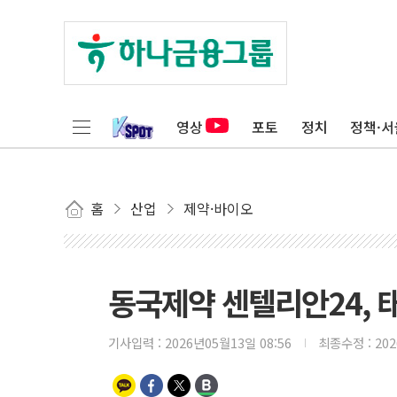
영상
포토
정치
정책·서
홈
산업
제약·바이오
동국제약 센텔리안24, 
기사입력 :
2026년05월13일 08:56
최종수정 :
20