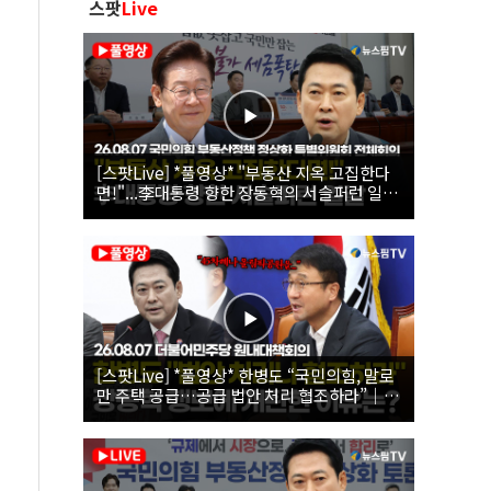
스팟
Live
[스팟Live] *풀영상* "부동산 지옥 고집한다
면!"...李대통령 향한 장동혁의 서슬퍼런 일갈
| 26.08.07 국민의힘 부동산정책 정상화 특별
위원회 전체회의
[스팟Live] *풀영상* 한병도 “국민의힘, 말로
만 주택 공급…공급 법안 처리 협조하라”｜
26.08.07 더불어민주당 원내대책회의