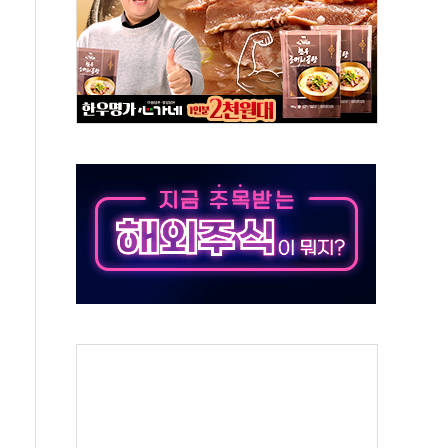
인' 50대 남성 구속 송치
년 새 7배 늘었다...폭염 대책비는 8.6배 증가
여름"…구윤철, 쪽방촌 폭염 대응상황 점검
싱… '유로화 팔아 엔화 부양' 사후 통보만
터 코퍼'가 말하는 경기 신호가 달라졌다
재개...3년 2개월 만