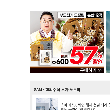
GAM
- 해외주식 투자 도우미
스페이스X, 락업 해제 첫날 되레 급
전날 급락이 '예방주사'