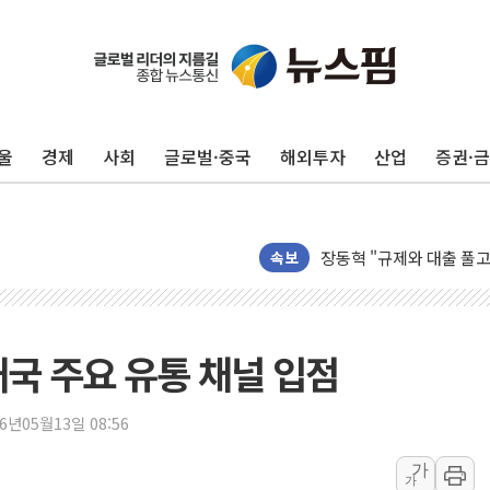
코스피·코스닥 오전 동반
'입추'인데 연일 찜통더
"최대 2시간 앞서 침수 
울
경제
사회
글로벌·중국
해외투자
산업
증권·
유니슨 "국내생산세액공제
창호 교체하다 난간 무너
장동혁 "규제와 대출 풀
[속보] 종합특검, '尹 관
속보
AI에 승부 건 네이버…내
日, 4~6월 105조원 환시 
오렌지플래닛 창업재단, 
태국 주요 유통 채널 입점
경찰, '300억대 사기 혐
장동혁 "집값 올려놓고 
26년05월13일 08:56
[속보] '해병 순직 책임'
가
가
부동산정책 정상화 특별