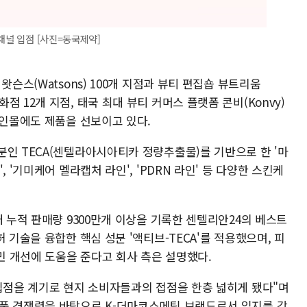
채널 입점 [사진=동국제약]
왓슨스(Watsons) 100개 지점과 뷰티 편집숍 뷰트리움
l) 백화점 12개 지점, 태국 최대 뷰티 커머스 플랫폼 콘비(Konvy)
라인몰에도 제품을 선보이고 있다.
분인 TECA(센텔라아시아티카 정량추출물)를 기반으로 한 '마
 '기미케어 멜라캡처 라인', 'PDRN 라인' 등 다양한 스킨케
내 누적 판매량 9300만개 이상을 기록한 센텔리안24의 베스트
 기술을 융합한 핵심 성분 '액티브-TECA'를 적용했으며, 피
고민 개선에 도움을 준다고 회사 측은 설명했다.
 입점을 계기로 현지 소비자들과의 접점을 한층 넓히게 됐다"며
품 경쟁력을 바탕으로 K-더마코스메틱 브랜드로서 입지를 강