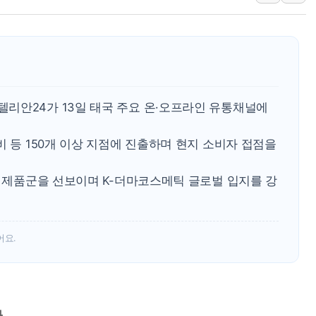
경찰, '강북구 오피스텔 살
전국 그늘막 4만개 육박 7
"취약계층에 더 가혹한 
美·日 환율공조에 유럽 패
구리값 사상 최고치…'닥
리안24가 13일 태국 주요 온·오프라인 유통채널에
에어프레미아, 호치민 노선 
비 등 150개 이상 지점에 진출하며 현지 소비자 접점을
어 제품군을 선보이며 K-더마코스메틱 글로벌 입지를 강
어요.
화