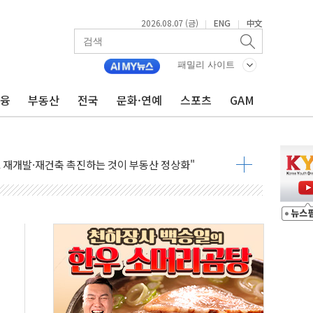
2026.08.07 (금)
ENG
中文
|
|
 하락…내린 종목이 두 배 넘어
위…김성환 기후부 장관 "예측범위 벗어나도 즉시대응"
패밀리 사이트
예측"…건설연, AI 위험기상 기술 개발
금융
부동산
전국
문화·연예
스포츠
GAM
·인증제도 개선 수혜 기대"
져…대전서 50대 일용직 추락 사망
고 재개발·재건축 촉진하는 것이 부동산 정상화"
저 이전 감사 무마' 유병호 감사위원 구속 기소
년 AI 팩토리 매출 본격화
개입...4월 말 '56조원' 사상 최대
스타트업 지원 프로그램 성료
의' 차가원 대표 구속 송치
국민만 잡아"
 임성근 전 사단장 항소심도 징역 3년 선고
위원회 전체회의서 발언하는 장동혁 대표