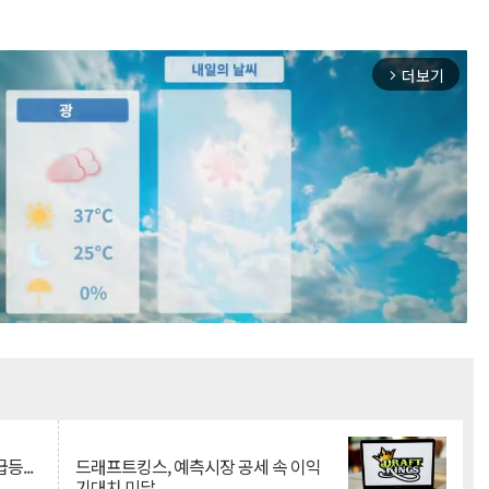
더보기
arrow_forward_ios
Mute
등...
드래프트킹스, 예측시장 공세 속 이익
기대치 미달