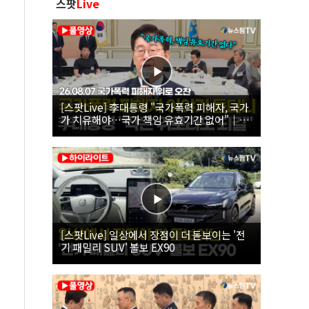
스팟
Live
[스팟Live] 李대통령 "국가폭력 피해자, 국가
가 치유해야…국가 책임 유효기간 없어"｜
26.08.07 국가폭력 피해자 위로 오찬
[스팟Live] 일상에서 장점이 더 돋보이는 '전
기 패밀리 SUV' 볼보 EX90