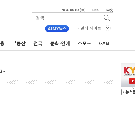
2026.08.08 (토)
ENG
中文
|
|
패밀리 사이트
금융
부동산
전국
문화·연예
스포츠
GAM
 정청래 격차 확대'
타진
최고치
 요구
낮아지며 상승… STOXX 600 지수는 나흘 연속 최고치
세
엘·이란 위협에 맞설 자체 억지력 강화
동
톱'… 美 해상봉쇄 영향