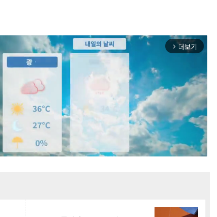
더보기
arrow_forward_ios
Mute