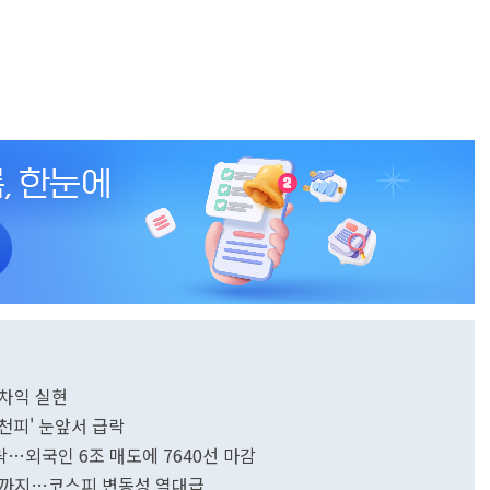
 차익 실현
팔천피' 눈앞서 급락
급락…외국인 6조 매도에 7640선 마감
실현까지…코스피 변동성 역대급