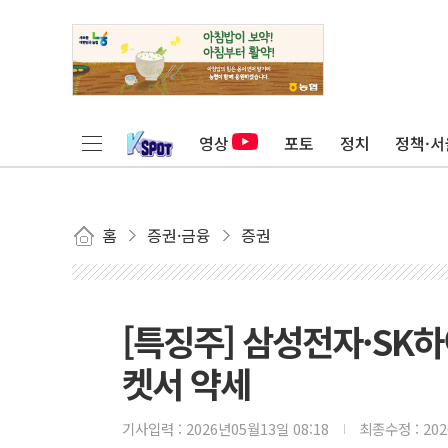
영상
포토
정치
정책·서
홈
증권·금융
증권
[특징주] 삼성전자·SK
켓서 약세
기사입력 :
2026년05월13일 08:18
최종수정 :
20