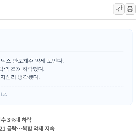
美 고용 쇼크에 엔화 장중 급등…시장은 "또 개입했나" 촉
가
가
[AI MY 뉴스] 뉴욕 반도체주 프리뷰...美 고용 쇼크에 반도
뉴욕증시 프리뷰, 美 고용 쇼크에 금리 인상 우려 후퇴…나
[종합] 美 7월 고용 2만3000명 감소 '쇼크'…9월 금리 인
[사진] 이슬람 수니파 3개국, 공동방위협정 체결
뉴욕증시 개장 전 특징주...아틀라시안·클라우드플레어
보훈부, 미 DPAA와 MOU… "6·25 미군 실종자 7359명
이닉스 반도체주 약세 보인다.
 압력 겹쳐 하락했다.
트럼프 "금리 내려야"…파월 때와 달리 워시엔 톤 낮춰
투자심리 냉각됐다.
특정 정치인 측근 포항시 정책특보 내정설...포항시 '시끌'
李 "해남 태양광, 대한민국 다음 100년 밑거름…수도권 집
어요.
지수 3%대 하락
421 급락…복합 악재 지속