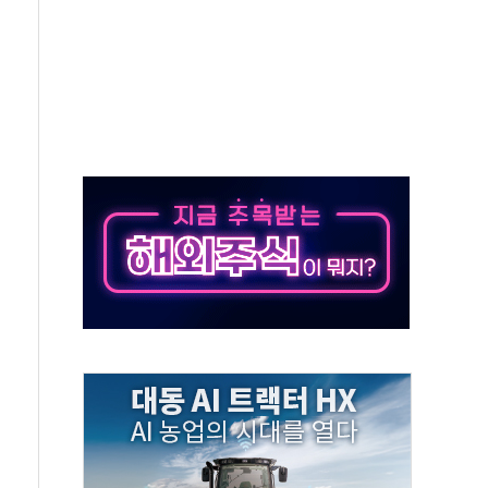
각
체주 '활짝'
스닥 선물 1%대 상승
상 기대 후퇴
·태양광주↑ VS 트레이드데스크·웬디스↓
 끝까지 찾겠다"
중 완화 전환점"