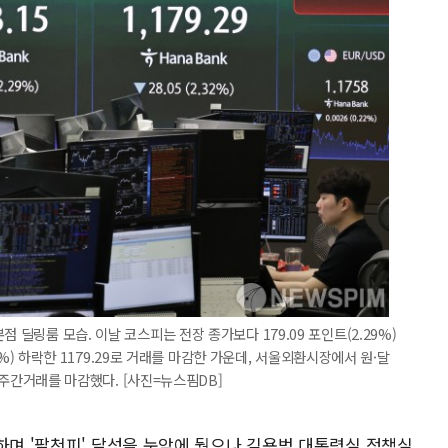
 딜링룸 모습. 이날 코스피는 전장 종가보다 179.09 포인트(2.29%)
32%) 하락한 1179.29로 거래를 마감한 가운데, 서울외환시장에서 원·달
에 주간거래를 마감했다. [사진=뉴스핌DB]
하며 '팔천피' 달성을 눈앞에 뒀으나 김용범 대통령실 정책실