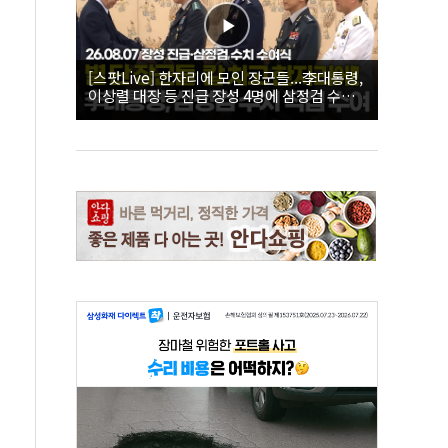
[스팟Live] 한자리에 모인 장군들...李대통령,
이상렬 대장 등 진급 장성 4명에 삼정검 수치
직접 수여｜26.08.07 장성 진급·삼정검 수치
수여식