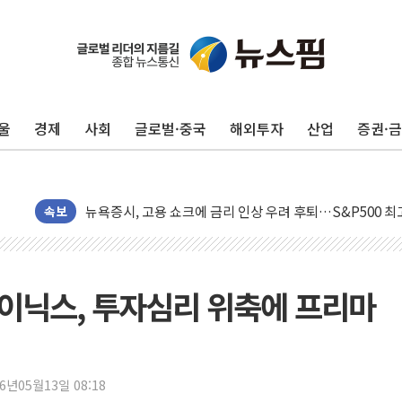
울
경제
사회
글로벌·중국
해외투자
산업
증권·
민주, 오늘 제주·인천 경선 결과 발표...'김민석 재역전 vs
한상협, 업계 개인정보 보안 새판 짠다…'자율규제단체' 
뉴욕증시, 고용 쇼크에 금리 인상 우려 후퇴…S&P500 
속보
트럼프, 쿡 연준 이사 해임 재추진…"26일까지 의혹 소명"
유럽증시, 美 고용 예상 밖 부진에 연준 금리 인상 가능성 
미 연준 매파 기세 꺾이나…고용 감소에 9월 동결 전망 우
하이닉스, 투자심리 위축에 프리마
[종합] 이슬람 수니파 3국, '공동방위협정' 체결… 이스라
트럼프, 백신·자폐증 행정명령 검토…"이르면 다음 주"
美 항소법원, 백악관 무도회장 공사 중단 명령…트럼프 제
26년05월13일 08:18
이란 핵심 원유 수출항 '하르그섬', 최근 1주일 이상 '올스