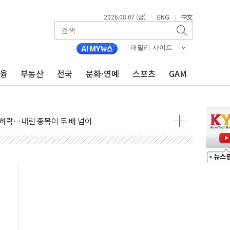
2026.08.07 (금)
ENG
中文
|
|
패밀리 사이트
금융
부동산
전국
문화·연예
스포츠
GAM
 4중 추돌…1명 심정지·5명 부상
진화 중...진화헬기 3대 투입
전 사단장 항소심도 징역 3년
출 첫 2000억원 돌파
4000억 금융 지원
제휴 여행적금 완판
 영업 재개...장바구니에 홈플러스 담아달라" 호소
FO, 금융지주 포용금융 조직개편 신호탄