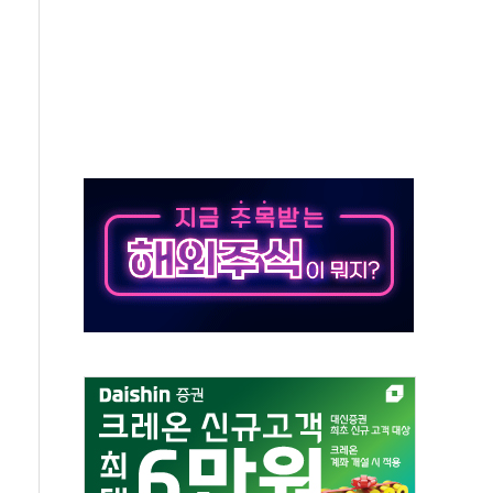
감사 무마' 유병호 구속 기소
 하락…내린 종목이 두 배 넘어
위…김성환 기후부 장관 "예측범위 벗어나도 즉시대응"
예측"…건설연, AI 위험기상 기술 개발
·인증제도 개선 수혜 기대"
져…대전서 50대 일용직 추락 사망
고 재개발·재건축 촉진하는 것이 부동산 정상화"
저 이전 감사 무마' 유병호 감사위원 구속 기소
년 AI 팩토리 매출 본격화
개입...4월 말 '56조원' 사상 최대
스타트업 지원 프로그램 성료
의' 차가원 대표 구속 송치