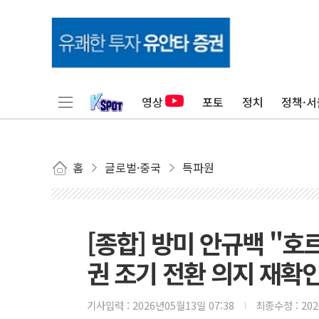
영상
포토
정치
정책·서
홈
글로벌·중국
특파원
[종합] 방미 안규백 "
권 조기 전환 의지 재확
기사입력 :
2026년05월13일 07:38
최종수정 :
20