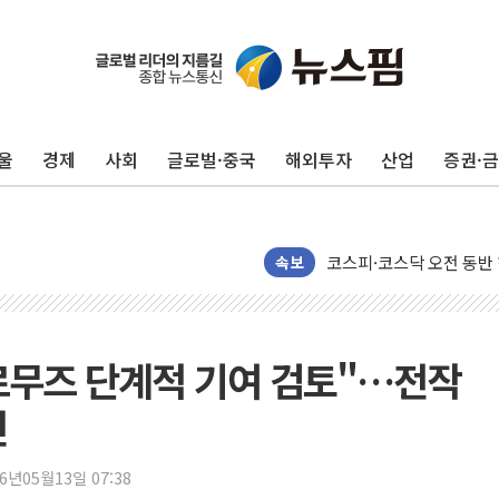
울
경제
사회
글로벌·중국
해외투자
산업
증권·
전남광주 화정역 인근 도로
속보
청도 문수리 야산서 산불 
'해병 순직 책임' 임성근 
헥토이노베이션, 상반기 매
호르무즈 단계적 기여 검토"…전작
우리은행, 고창해상풍력에 
인
NH농협은행, 모두투어 
민병덕 "오늘 67개 점포
26년05월13일 07:38
하나금융이 쏘아 올린 CI