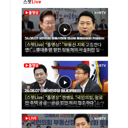
스팟
Live
[스팟Live] *풀영상* "부동산 지옥 고집한다
면!"...李대통령 향한 장동혁의 서슬퍼런 일갈
| 26.08.07 국민의힘 부동산정책 정상화 특별
위원회 전체회의
[스팟Live] *풀영상* 한병도 “국민의힘, 말로
만 주택 공급…공급 법안 처리 협조하라”｜
26.08.07 더불어민주당 원내대책회의