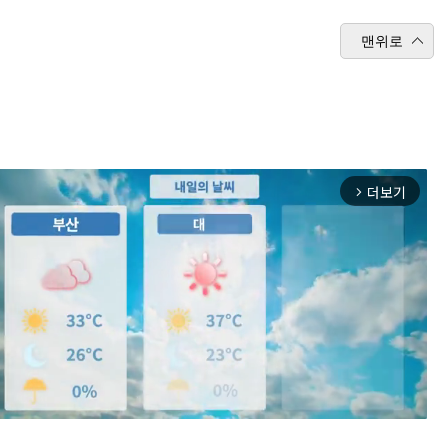
맨위로
더보기
arrow_forward_ios