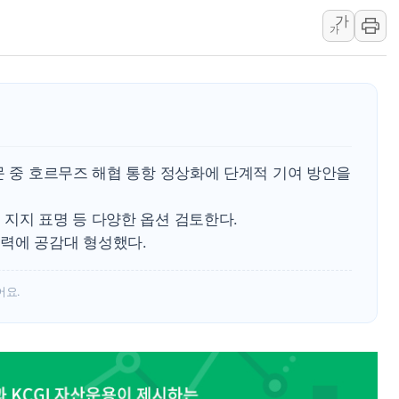
가
종합특검, '尹 관저 이전 
가
코스피·코스닥 오전 동반
'입추'인데 연일 찜통더
"최대 2시간 앞서 침수 
유니슨 "국내생산세액공제
창호 교체하다 난간 무너
문 중 호르무즈 해협 통항 정상화에 단계적 기여 방안을
장동혁 "규제와 대출 풀
[속보] 종합특검, '尹 관
지지 표명 등 다양한 옵션 검토한다.
AI에 승부 건 네이버…내
력에 공감대 형성했다.
日, 4~6월 105조원 환시 
오렌지플래닛 창업재단, 
어요.
경찰, '300억대 사기 혐