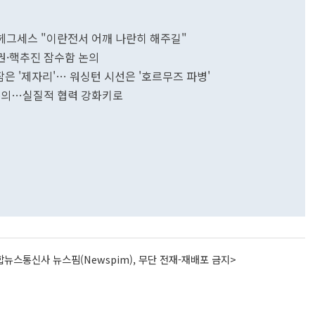
 헤그세스 "이란전서 어깨 나란히 해주길"
작권·핵추진 잠수함 논의
잠은 '제자리'… 워싱턴 시선은 '호르무즈 파병'
 논의…실질적 협력 강화키로
뉴스통신사 뉴스핌(Newspim), 무단 전재-재배포 금지>