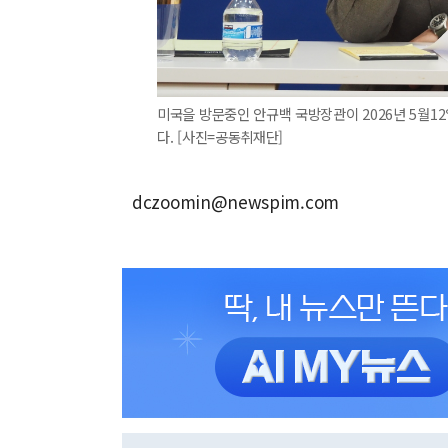
미국을 방문중인 안규백 국방장관이 2026년 5월1
다. [사진=공동취재단]
dczoomin@newspim.com