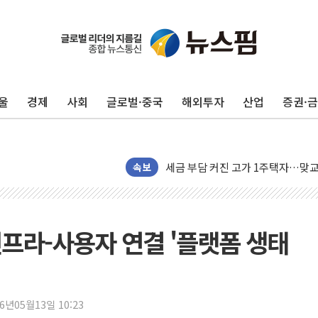
울
경제
사회
글로벌·중국
해외투자
산업
증권·
현대리바트, 원가 개선으로 실적 방
"세금 부담 덜자"…비거주 1주택자
세금 부담 커진 고가 1주택자…맞
속보
[금/유가] 이란의 호르무즈 해협 통
뉴욕증시, 유가·금리 부담에 하락…
이란, 오만과 호르무즈 해협 재개방 
프라-사용자 연결 '플랫폼 생태
[민주 당권주자 일정] 송영길·정청래
李대통령, 오늘 부동산 정책 점검 
[오늘의 정치일정] 8월 7일(금)
26년05월13일 10:23
[오늘의 국회일정] 상임위·세미나·기