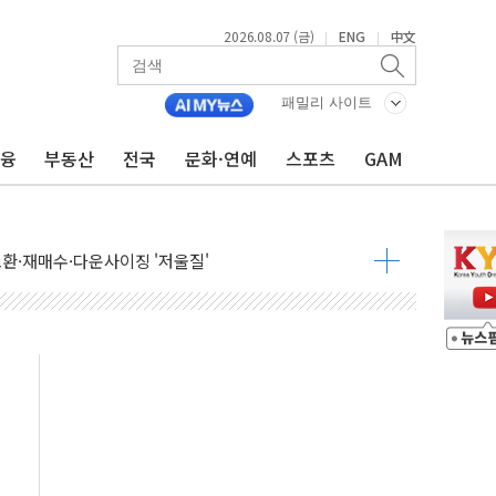
2026.08.07 (금)
ENG
中文
|
|
패밀리 사이트
금융
부동산
전국
문화·연예
스포츠
GAM
어…다음 과제는 '외형 확대'
 귀환 조짐에 전월세시장 '긴장'
교환·재매수·다운사이징 '저울질'
항 제한 검토에 유가 3% 급등…금값 보합
다우 5거래일 랠리 '마침표'
합의 막바지.."美와 직접 협상 없어"
·김민석 후보 - 8월 7일
2차 회의…주택 공급 대책 막바지 조율할 듯
자회견·주요 정당 - 8월 7일