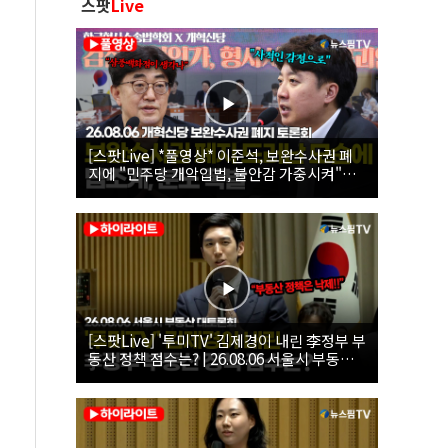
스팟
Live
[스팟Live] *풀영상* 이준석, 보완수사권 폐
지에 "민주당 개악입법, 불안감 가중시켜"｜
26.08.06 개혁신당 보완수사권 폐지 토론회
[스팟Live] '투미TV' 김제경이 내린 李정부 부
동산 정책 점수는? | 26.08.06 서울시 부동산
대토론회