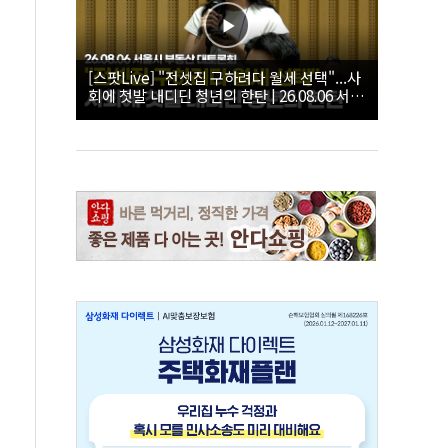
[스팟Live] "전셋집 구하려다 월세 선택"...사
회에 첫발 내디딘 청년의 한탄 | 26.08.06 서울
시 부동산 대토론회