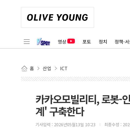
영상
포토
정치
정책·서
홈
산업
ICT
카카오모빌리티, 로봇-인
계' 구축한다
기사입력 :
2026년05월13일 10:23
최종수정 :
20