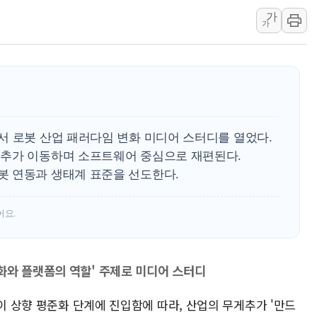
가
이란, 美·이스라엘 선박 호르무즈 
가
유럽증시, 견조한 실적 소화하며 대부
리투아니아 국방 "러, 우크라 드론
구광모, 내주 실리콘밸리서 젠슨 황
뉴욕증시 개장 전 특징주...모더
김정관 장관 "영업이익 N% 성과
서 로봇 산업 패러다임 변화 미디어 스터디를 열었다.
뉴욕증시 프리뷰, 미 주가선물 AI
게추가 이동하며 소프트웨어 중심으로 재편된다.
청와대, 북한 단거리 탄도미사일 발
 연동과 생태계 표준을 선도한다.
금값 7주 만에 최고…美 고용 둔화
[인도증시] 중동 긴장 완화에 실적 
어요.
화와 플랫폼의 역할' 주제로 미디어 스터디
술이 상향 평준화 단계에 진입함에 따라, 산업의 무게추가 '만드