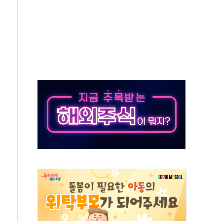
통항 제한 추진…美 "통행 막을 권한 없어"
분 상승… "2분기 기업 순이익 21% 증가" 전망
으로 나토 회원국 공격 검토… 거짓 깃발 작전"
 재회…로봇·AI 데이터센터·모빌리티 구체화
나·아이온큐·도어대시↑ VS 샌디스크·피그마·앱러빈↓
급 반대…상법·자본시장법 개정 논의"
주 차익실현 속 혼조세...웨스턴디지털·샌디스크↓
사에 긴급 안보 점검회의
·호르무즈 재개방 기대에 강세
호조까지, 상승...호실적 보고 기업 상승세 뚜렷